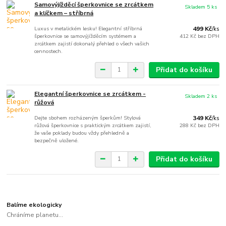
Samovýjížděcí šperkovnice se zrcátkem
Skladem 5 ks
a klíčkem – stříbrná
Luxus v metalickém lesku! Elegantní stříbrná
499 Kč
/
ks
šperkovnice se samovýjížděcím systémem a
412 Kč
bez DPH
zrcátkem zajistí dokonalý přehled o všech vašich
cennostech.
Přidat do košíku
Elegantní šperkovnice se zrcátkem -
Skladem 2 ks
růžová
Dejte sbohem rozházeným šperkům! Stylová
349 Kč
/
ks
růžová šperkovnice s praktickým zrcátkem zajistí,
288 Kč
bez DPH
že vaše poklady budou vždy přehledně a
bezpečně uložené.
Přidat do košíku
Balíme ekologicky
Chráníme planetu...