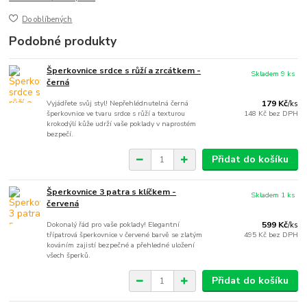
Do oblíbených
Podobné produkty
Šperkovnice srdce s růží a zrcátkem -
Skladem 9 ks
černá
Vyjádřete svůj styl! Nepřehlédnutelná černá
179 Kč
/
ks
šperkovnice ve tvaru srdce s růží a texturou
148 Kč
bez DPH
krokodýlí kůže udrží vaše poklady v naprostém
bezpečí.
Přidat do košíku
Šperkovnice 3 patra s klíčkem -
Skladem 1 ks
červená
Dokonalý řád pro vaše poklady! Elegantní
599 Kč
/
ks
třípatrová šperkovnice v červené barvě se zlatým
495 Kč
bez DPH
kováním zajistí bezpečné a přehledné uložení
všech šperků.
Přidat do košíku