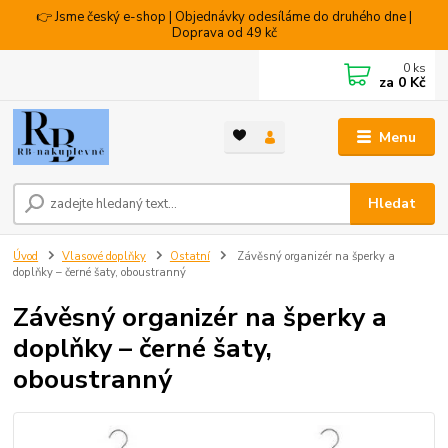
👉 Jsme český e-shop | Objednávky odesíláme do druhého dne |
Doprava od 49 kč
0
ks
za
0 Kč
Menu
Hledat
Úvod
Vlasové doplňky
Ostatní
Závěsný organizér na šperky a
doplňky – černé šaty, oboustranný
Závěsný organizér na šperky a
doplňky – černé šaty,
oboustranný