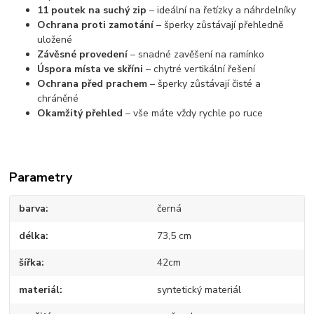
11 poutek na suchý zip
– ideální na řetízky a náhrdelníky
Ochrana proti zamotání
– šperky zůstávají přehledně
uložené
Závěsné provedení
– snadné zavěšení na ramínko
Úspora místa ve skříni
– chytré vertikální řešení
Ochrana před prachem
– šperky zůstávají čisté a
chráněné
Okamžitý přehled
– vše máte vždy rychle po ruce
Parametry
barva
černá
délka
73,5 cm
šířka
42cm
materiál
syntetický materiál