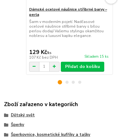
Dámské ocelové náušnice stříbrné barvy –
Dámský ocelo
perla
elipsa
Šarm v moderním pojetí. Nadčasové
Originální oc
ocelové náušnice stříbrné barvy s bílou
filigránově 
perlou dodají Vašemu stylingu okamžitou
elipsy vdec
noblesu a luxusní kapku elegance.
umělecký šm
169 Kč
Ušetříte 20 K
129 Kč
149 Kč
/
ks
/
ks
Skladem 15 ks
107 Kč
bez DPH
123 Kč
bez 
Přidat do košíku
Zboží zařazeno v kategoriích
Dětský svět
Šperky
Šperkovnice, kosmetické kufříky a tašky