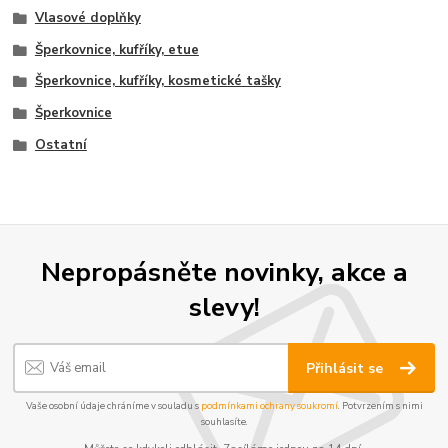
Vlasové doplňky
Šperkovnice, kufříky, etue
Šperkovnice, kufříky, kosmetické tašky
Šperkovnice
Ostatní
Nepropásněte novinky, akce a
slevy!
Přihlásit se
Vaše osobní údaje chráníme v souladu s
podmínkami ochrany soukromí
. Potvrzením s nimi
souhlasíte.