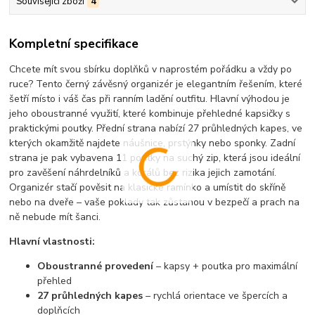
Související zboží
4
Kompletní specifikace
Chcete mít svou sbírku doplňků v naprostém pořádku a vždy po
ruce? Tento černý závěsný organizér je elegantním řešením, které
šetří místo i váš čas při ranním ladění outfitu.
Hlavní výhodou je
jeho oboustranné využití
, které kombinuje přehledné kapsičky s
praktickými poutky.
Přední strana nabízí 27 průhledných kapes, ve
kterých okamžitě najdete náušnice, prstýnky nebo sponky. Zadní
strana je pak vybavena 11 poutky na suchý zip, která jsou ideální
pro zavěšení náhrdelníků a korálů bez rizika jejich zamotání.
Organizér stačí pověsit na klasické ramínko a umístit do skříně
nebo na dveře – vaše poklady tak zůstanou v bezpečí a prach na
ně nebude mít šanci.
Hlavní vlastnosti:
Oboustranné provedení
– kapsy + poutka pro maximální
přehled
27 průhledných kapes
– rychlá orientace ve špercích a
doplňcích