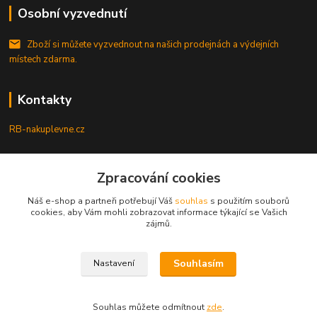
Osobní vyzvednutí
Zboží si můžete vyzvednout na našich prodejnách a výdejních
místech zdarma.
Kontakty
RB-nakuplevne.cz
Zákaznická podpora
+420 222722421
Zpracování cookies
(Po-Pá, 8-17 hod.)
Náš e-shop a partneři potřebují Váš
souhlas
s použitím souborů
cookies, aby Vám mohli zobrazovat informace týkající se Vašich
info@rb-nakuplevne.cz
zájmů.
Souhlasím
Nastavení
Souhlas můžete odmítnout
zde
.