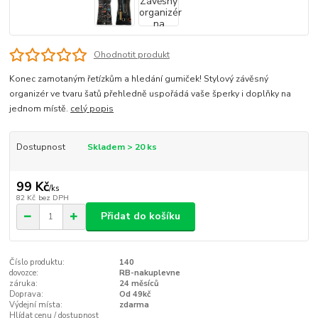
Ohodnotit produkt
Konec zamotaným řetízkům a hledání gumiček! Stylový závěsný
organizér ve tvaru šatů přehledně uspořádá vaše šperky i doplňky na
jednom místě.
celý popis
Dostupnost
Skladem > 20 ks
99 Kč
/
ks
82 Kč
bez DPH
Přidat do košíku
Číslo produktu:
140
dovozce:
RB-nakuplevne
záruka:
24 měsíců
Doprava:
Od 49kč
Výdejní místa:
zdarma
Hlídat cenu / dostupnost