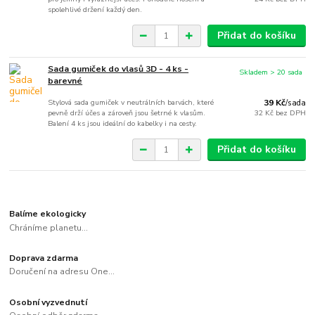
spolehlivé držení každý den.
Přidat do košíku
Sada gumiček do vlasů 3D - 4 ks -
Skladem > 20 sada
barevné
Stylová sada gumiček v neutrálních barvách, které
39 Kč
/
sada
pevně drží účes a zároveň jsou šetrné k vlasům.
32 Kč
bez DPH
Balení 4 ks jsou ideální do kabelky i na cesty.
Přidat do košíku
Balíme ekologicky
Chráníme planetu...
Doprava zdarma
Doručení na adresu One...
Osobní vyzvednutí