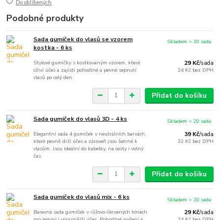
Do oblíbených
Podobné produkty
Sada gumiček do vlasů se vzorem
Skladem > 20 sada
kostka - 6 ks
Stylové gumičky s kostkovaným vzorem, které
29 Kč
/
sada
oživí účes a zajistí pohodlné a pevné sepnutí
24 Kč
bez DPH
vlasů po celý den.
Přidat do košíku
Sada gumiček do vlasů 3D - 4 ks
Skladem > 20 sada
Elegantní sada 4 gumiček v neutrálních barvách,
39 Kč
/
sada
které pevně drží účes a zároveň jsou šetrné k
32 Kč
bez DPH
vlasům. Jsou ideální do kabelky, na cesty i volný
čas.
Přidat do košíku
Sada gumiček do vlasů mix - 6 ks
Skladem > 20 sada
Barevná sada gumiček v růžovo-červených tónech
29 Kč
/
sada
pro jemný i výraznější účes. Pohodlné nošení a
24 Kč
bez DPH