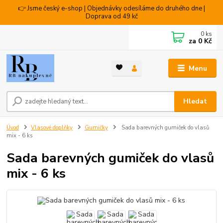
👉 Jsme český e-shop | Objednávky odesíláme do druhého dne |
Doprava od 49 kč
0
ks
za
0 Kč
Menu
Hledat
Úvod
Vlasové doplňky
Gumičky
Sada barevných gumiček do vlasů
mix - 6 ks
Sada barevných gumiček do vlasů
mix - 6 ks