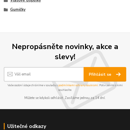
Vlasové doplňky
Gumičky
Nepropásněte novinky, akce a
slevy!
Přihlásit se
Vaše osobní údaje chráníme v souladu s
podmínkami ochrany soukromí
. Potvrzením s nimi
souhlasíte.
Můžete se kdykoli odhlásit. Zasíláme jednou za 14 dní.
Užitečné odkazy