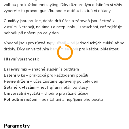
volbou pro každodenní styling. Díky různorodým odstínům si vždy
vyberete tu pravou gumičku podle outfitu i aktuální nálady.
Gumičky jsou pružné, dobře drží účes a zároveň jsou šetrné k
vlasům. Netahají, nelámou a nezpůsobují zacuchání, což zajišťuje
pohodlí při nošení po celý den.
Vhodné jsou pro různé typy účesů – od jednoduchých culíků až po
drdoly. Díky univerzálním barvám se hodí pro každou příležitost.
Hlavní vlastnosti:
Barevný mix
– snadné sladění s outfitem
Balení 6 ks
– praktické pro každodenní použití
Pevné držení
– účes zůstane upravený po celý den
Šetrné k vlasům
– netrhají ani nelámou vlasy
Univerzální využití
– vhodné pro různé účesy
Pohodlné nošení
– bez tahání a nepříjemného pocitu
Parametry