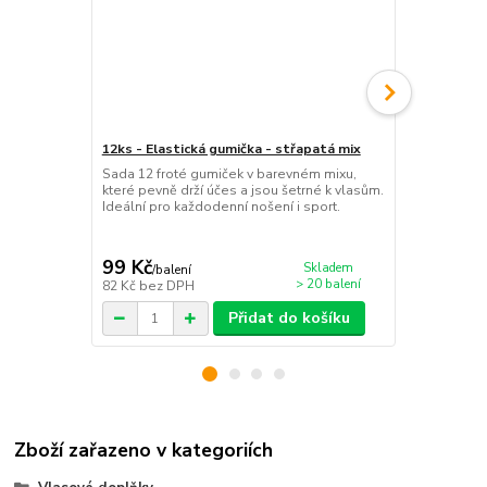
12ks - Elastická gumička - střapatá mix
Svatební vlá
účesu – 5 ks
Sada 12 froté gumiček v barevném mixu,
které pevně drží účes a jsou šetrné k vlasům.
Sada 5 ks ko
Ideální pro každodenní nošení i sport.
textilními r
velkou (7,5 c
elegantní s
99 Kč
130 Kč
Skladem
/
balení
/
ks
> 20 balení
82 Kč
bez DPH
107 Kč
bez 
Přidat do košíku
Zboží zařazeno v kategoriích