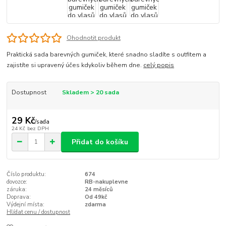
Ohodnotit produkt
Praktická sada barevných gumiček, které snadno sladíte s outfitem a
zajistíte si upravený účes kdykoliv během dne.
celý popis
Dostupnost
Skladem > 20 sada
29 Kč
/
sada
24 Kč
bez DPH
Přidat do košíku
Číslo produktu:
674
dovozce:
RB-nakuplevne
záruka:
24 měsíců
Doprava:
Od 49kč
Výdejní místa:
zdarma
Hlídat cenu / dostupnost