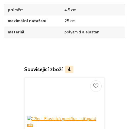
průměr
4.5 cm
maximální natažení
25 cm
materiál
polyamid a elastan
Související zboží
4