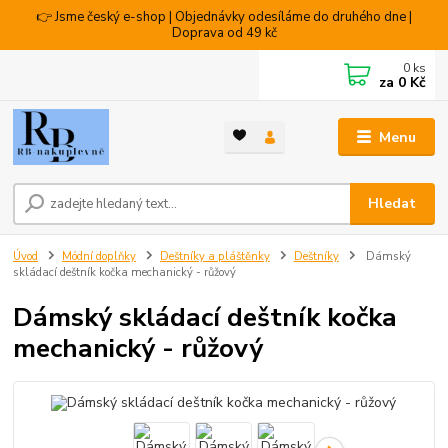
👉 Jsme český e-shop | Objednávky odesíláme do druhého dne |
Doprava od 49 kč
0
ks
za
0 Kč
Menu
Hledat
Úvod
Módní doplňky
Deštníky a pláštěnky
Deštníky
Dámský
skládací deštník kočka mechanický - růžový
Dámský skládací deštník kočka
mechanický - růžový