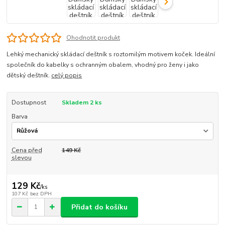
Ohodnotit produkt
Lehký mechanický skládací deštník s roztomilým motivem koček. Ideální
společník do kabelky s ochranným obalem, vhodný pro ženy i jako
dětský deštník.
celý popis
Dostupnost
Skladem 2 ks
Barva
Cena před
149 Kč
slevou
129 Kč
/
ks
107 Kč
bez DPH
Přidat do košíku