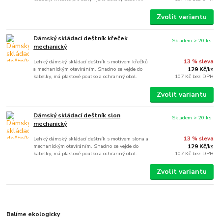
Zvolit variantu
Dámský skládací deštník křeček
Skladem > 20 ks
mechanický
Lehký dámský skládací deštník s motivem křečků
13 % sleva
a mechanickým otevíráním. Snadno se vejde do
129 Kč
/
ks
kabelky, má plastové poutko a ochranný obal.
107 Kč
bez DPH
Zvolit variantu
Dámský skládací deštník slon
Skladem > 20 ks
mechanický
Lehký dámský skládací deštník s motivem slona a
13 % sleva
mechanickým otevíráním. Snadno se vejde do
129 Kč
/
ks
kabelky, má plastové poutko a ochranný obal.
107 Kč
bez DPH
Zvolit variantu
Balíme ekologicky