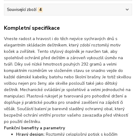
Související zboží
4
Kompletní specifikace
Vneste radost a hravost i do těch nejvíce sychravých dnů s
elegantním skládacím deštníkem, který zdobí roztomilý motiv
koček a zvířátek. Tento stylový doplněk je navržen tak, aby
spolehlivě ochránil před deštěm a zároveň vykouzlil úsměv na
tváři. Díky své nízké hmotnosti pouhých 292 gramů a velmi
kompaktním rozměrům ve složeném stavu se snadno vejde do
každé dámské kabelky, batohu nebo školní brašny. Je totiž skvělou
volbou nejen pro ženy, ale skvěle poslouží také jako dětský
deštník. Mechanické ovládání je spolehlivé a velmi jednoduché na
manipulaci. Plastová rukojeť je tvarovaná pro pohodlné držení a
doplňuje ji praktické poutko pro snadné zavěšení na zápěstí či
věšák. Součástí balení je barevně sladěný ochranný obal, který
bezpečně ochrání vnitřní prostor vašeho zavazadla před vlhkostí
po použití deštníku.
Funkční benefity a parametry
Hravý design:
Roztomilý celoplošný potisk s kočičím