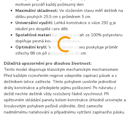
motivem prozáří každý pošmurný den.
Maximální skladnost:
Ve složeném stavu měří deštník na
délku pouhých 25,5 cm s průměrem 5 cm.
Univerzální využití:
Lehká konstrukce o váze 292 g je
ideální pro dospělé i pro děti.
Spolehlivé materiály:
Odolný potah ze 100% polyesteru
doplňuje pevná kovová konstrukce.
Optimální krytí:
V rozloženém stavu poskytuje průměr
střechy 88 cm při celkové délce 66 cm.
Důležitá upozornění pro dlouhou životnost:
Tento model disponuje klasickým mechanickým mechanismem.
Před každým rozevřením nejprve odepněte zapínací pásek a s
deštníkem lehce zatřeste. Tímto pohybem uvolníte jednotlivé
dráty konstrukce a předejdete jejímu poškození. Po návratu z
deště nechte deštník vždy rozložený řádně vyschnout. Při
opětovném skládání panely kolem konstrukce úhledně urovnejte a
šroubovitým pohybem pečlivě utáhněte, čímž zamezíte
nadměrnému natahování a případnému vytržení zapínacího pásku.