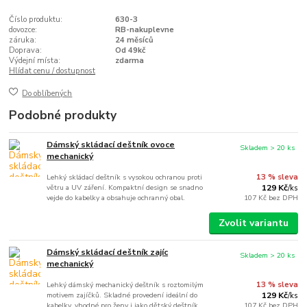
Číslo produktu:
630-3
dovozce:
RB-nakuplevne
záruka:
24 měsíců
Doprava:
Od 49kč
Výdejní místa:
zdarma
Hlídat cenu / dostupnost
Do oblíbených
Podobné produkty
Dámský skládací deštník ovoce
Skladem > 20 ks
mechanický
Lehký skládací deštník s vysokou ochranou proti
13 % sleva
větru a UV záření. Kompaktní design se snadno
129 Kč
/
ks
vejde do kabelky a obsahuje ochranný obal.
107 Kč
bez DPH
Zvolit variantu
Dámský skládací deštník zajíc
Skladem > 20 ks
mechanický
Lehký dámský mechanický deštník s roztomilým
13 % sleva
motivem zajíčků. Skladné provedení ideální do
129 Kč
/
ks
kabelky, vhodné pro ženy i jako dětský deštník.
107 Kč
bez DPH