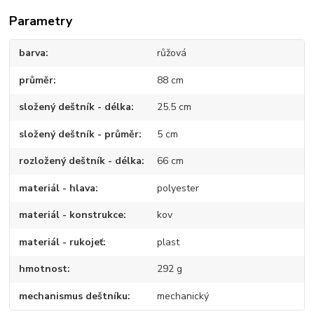
Parametry
barva
růžová
průměr
88 cm
složený deštník - délka
25.5 cm
složený deštník - průměr
5 cm
rozložený deštník - délka
66 cm
materiál - hlava
polyester
materiál - konstrukce
kov
materiál - rukojeť
plast
hmotnost
292 g
mechanismus deštníku
mechanický