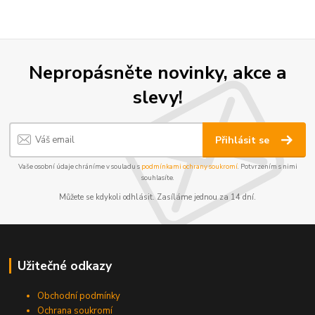
Nepropásněte novinky, akce a
slevy!
Přihlásit se
Vaše osobní údaje chráníme v souladu s
podmínkami ochrany soukromí
. Potvrzením s nimi
souhlasíte.
Můžete se kdykoli odhlásit. Zasíláme jednou za 14 dní.
Užitečné odkazy
Obchodní podmínky
Ochrana soukromí