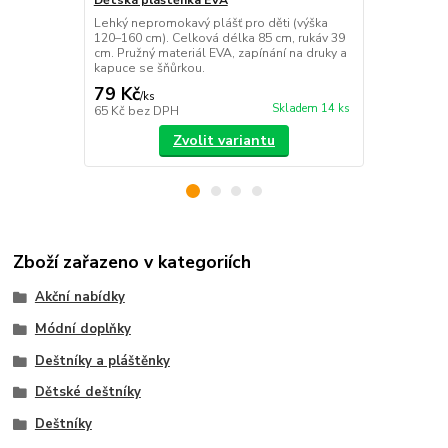
Dětská pláštěnka EVA
Svatební de
Lehký nepromokavý plášť pro děti (výška
Průhledný sv
120–160 cm). Celková délka 85 cm, rukáv 39
konstrukcí a
cm. Pružný materiál EVA, zapínání na druky a
doplněk pro 
kapuce se šňůrkou.
deštěm.
79 Kč
145 Kč
/
ks
/
ks
Skladem 14 ks
65 Kč
bez DPH
120 Kč
bez 
Zvolit variantu
Zboží zařazeno v kategoriích
Akční nabídky
Módní doplňky
Deštníky a pláštěnky
Dětské deštníky
Deštníky