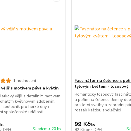
1 hodnocení
Fascinátor na čelence s peř
tylovým květem - lososový
 vějíř s motivem páva a květin
Romantický lososový fascinát
 látkový vějíř s detailním motivem
a peřím na čelence. Jemný dop
bohatým květinovým zdobením.
pro letní svatby a zahradní pár
í společník pro horké dny i
rozzáří každou společnici.
ní společenské události.
99 Kč
/
ks
/
ks
Skladem > 20 ks
Sk
z DPH
82 Kč
bez DPH