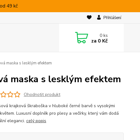
od 49 kč
Přihlášení
0
ks
za
0 Kč
ová maska s lesklým efektem
ová maska s lesklým efektem
Ohodnotit produkt
ová krajková škraboška v hluboké černé barvě s vysokými
 květem. Luxusní doplněk pro plesy a večírky, který vám dodá
lní eleganci.
celý popis