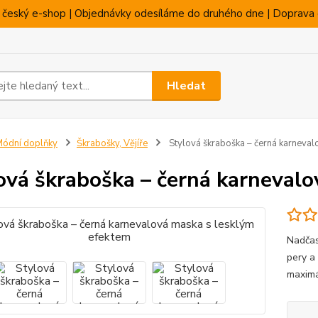
 český e-shop | Objednávky odesíláme do druhého dne | Doprava 
Hledat
ódní doplňky
Škrabošky, Vějíře
Stylová škraboška – černá karneval
ová škraboška – černá karneval
Nadčas
pery a
maximá