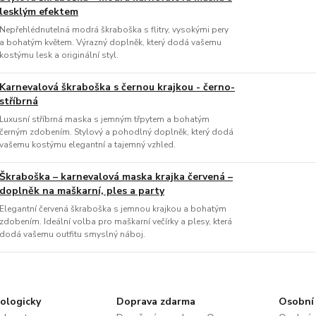
lesklým efektem
Nepřehlédnutelná modrá škraboška s flitry, vysokými pery
a bohatým květem. Výrazný doplněk, který dodá vašemu
kostýmu lesk a originální styl.
Karnevalová škraboška s černou krajkou - černo-
stříbrná
Luxusní stříbrná maska s jemným třpytem a bohatým
černým zdobením. Stylový a pohodlný doplněk, který dodá
vašemu kostýmu elegantní a tajemný vzhled.
Škraboška – karnevalová maska krajka červená –
doplněk na maškarní, ples a party
Elegantní červená škraboška s jemnou krajkou a bohatým
zdobením. Ideální volba pro maškarní večírky a plesy, která
dodá vašemu outfitu smyslný náboj.
ologicky
Doprava zdarma
Osobní 