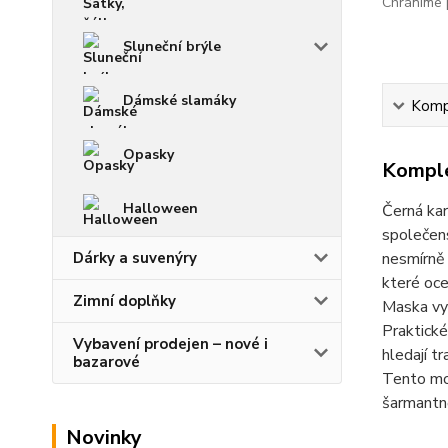
Chráníme p
Sluneční brýle
Dámské slamáky
Kompl
Opasky
Komple
Halloween
Černá ka
společen
Dárky a suvenýry
nesmírně 
které oce
Zimní doplňky
Maska vyn
Praktické
Vybavení prodejen – nové i
hledají t
bazarové
Tento mod
šarmantn
Novinky