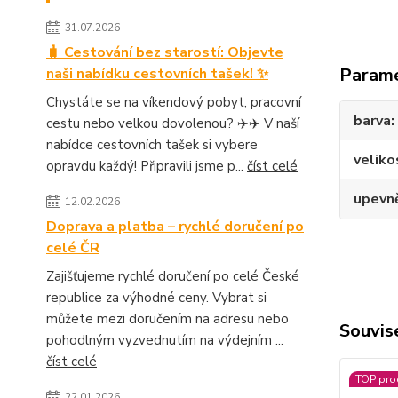
31.07.2026
🧳 Cestování bez starostí: Objevte
Param
naši nabídku cestovních tašek! ✨
Chystáte se na víkendový pobyt, pracovní
barva
cestu nebo velkou dovolenou? ✈️✈️ V naší
nabídce cestovních tašek si vybere
veliko
opravdu každý! Připravili jsme p...
číst celé
upevn
12.02.2026
Doprava a platba – rychlé doručení po
celé ČR
Zajišťujeme rychlé doručení po celé České
republice za výhodné ceny. Vybrat si
můžete mezi doručením na adresu nebo
Souvise
pohodlným vyzvednutím na výdejním ...
číst celé
TOP pro
22.01.2026