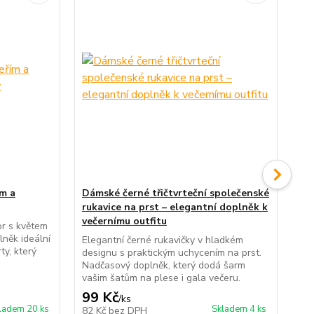
ím a
Dámské černé třičtvrteční společenské
Dá
rukavice na prst – elegantní doplněk k
Něž
večernímu outfitu
pot
or s květem
Ide
lněk ideální
Elegantní černé rukavičky v hladkém
jar
ty, který
designu s praktickým uchycením na prst.
Nadčasový doplněk, který dodá šarm
vašim šatům na plese i gala večeru.
99 Kč
99
/
ks
ladem 20 ks
Skladem 4 ks
82 Kč
bez DPH
82