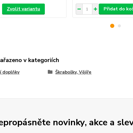
Zvolit variantu
Přidat do ko
zařazeno v kategoriích
í doplňky
Škrabošky, Vějíře
epropásněte novinky, akce a slev