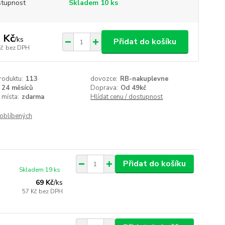
tupnost
Skladem 10 ks
 Kč
/
ks
Přidat do košíku
Kč
bez DPH
roduktu:
113
dovozce:
RB-nakuplevne
24 měsíců
Doprava:
Od 49kč
 místa:
zdarma
Hlídat cenu / dostupnost
oblíbených
Přidat do košíku
Skladem 19 ks
69 Kč
/
ks
57 Kč
bez DPH