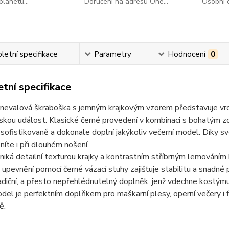
lanetu...
Doručení na adresu One...
Osobní o
etní specifikace
Parametry
Hodnocení
0
tní specifikace
rnevalová škraboška s jemným krajkovým vzorem představuje vrc
skou událost. Klasické černé provedení v kombinaci s bohatým 
sofistikovaně a dokonale doplní jakýkoliv večerní model. Díky sv
níte i při dlouhém nošení.
iká detailní texturou krajky a kontrastním stříbrným lemováním
 upevnění pomocí černé vázací stuhy zajišťuje stabilitu a snadné p
radiční, a přesto nepřehlédnutelný doplněk, jenž vdechne kostý
el je perfektním doplňkem pro maškarní plesy, operní večery i
ě.