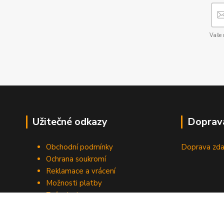
Vaše 
Užitečné odkazy
Doprav
Obchodní podmínky
Doprava zda
Ochrana soukromí
Reklamace a vrácení
Možnosti platby
Způsob dopravy
Odstoupení od smlouvy