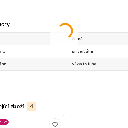
etry
černá
st
univerzální
ění
vázací stuha
jící zboží
4
dukt