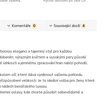
dběr zdarma...
Rychlé doručení po celé ČR...
Komentáře
0
Související zboží
4
holnou eleganci a tajemný styl pro každou
zdobením, výrazným květem a vysokými pery působí
é lehkosti a jemnému zpracování hran nabízí pohodlí,
 kolem očí, které dává vyniknout vašemu pohledu.
řizpůsobení velikosti. Je to ideální volba pro ženy, které
mu nádech benátského luxusu.
 firemní oslavy, kde chcete působit sebevědomě a