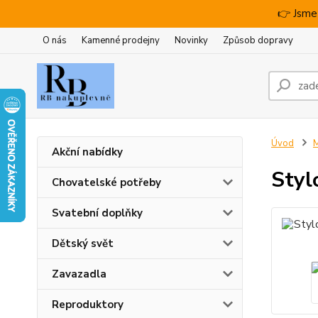
👉 Jsme
O nás
Kamenné prodejny
Novinky
Způsob dopravy
Úvod
M
Akční nabídky
Styl
Chovatelské potřeby
Svatební doplňky
Dětský svět
Zavazadla
Reproduktory