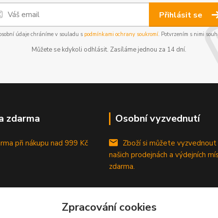
Přihlásit se
osobní údaje chráníme v souladu s
podmínkami ochrany soukromí
. Potvrzením s nimi souhl
Můžete se kdykoli odhlásit. Zasíláme jednou za 14 dní.
a zdarma
Osobní vyzvednutí
rma při nákupu
nad 999 Kč
Zboží si můžete vyzvednout
našich prodejnách a výdejních mí
zdarma.
Zpracování cookies