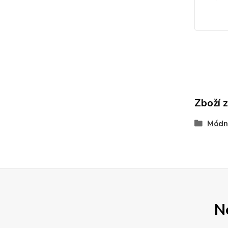
Zboží 
Módn
N