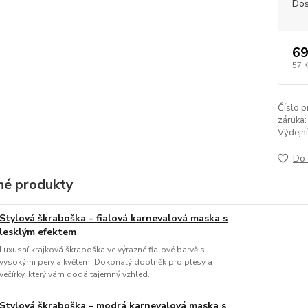
Dos
69
57 
Číslo p
záruka:
Výdejní
Do 
é produkty
Stylová škraboška – fialová karnevalová maska s
lesklým efektem
Luxusní krajková škraboška ve výrazné fialové barvě s
vysokými pery a květem. Dokonalý doplněk pro plesy a
večírky, který vám dodá tajemný vzhled.
Stylová škraboška – modrá karnevalová maska s