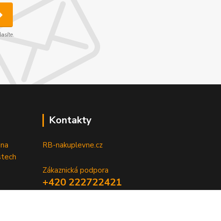
asíte.
Kontakty
 na
RB-nakuplevne.cz
stech
Zákaznická podpora
+420 222722421
(Po-Pá, 8-17 hod.)
info@rb-nakuplevne.cz