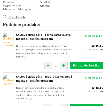
Doprava:
Od 49kč
Výdejní místa:
zdarma
Hlídat cenu / dostupnost
Do oblíbených
Podobné produkty
Stylová škraboška – černá karnevalová
Skladem 10 ks
maska s lesklým efektem
Nadčasová krajková škraboška v hluboké černé
69 Kč
/
ks
barvě s vysokými pery a květem. Luxusní doplněk
57 Kč
bez DPH
pro plesy a večírky, který vám dodá maximální
eleganci.
Přidat do košíku
Stylová škraboška – modrá karnevalová
Skladem 11 ks
maska s lesklým efektem
Nepřehlédnutelná modrá škraboška s flitry,
69 Kč
/
ks
vysokými pery a bohatým květem. Výrazný
57 Kč
bez DPH
doplněk, který dodá vašemu kostýmu lesk a
originální styl.