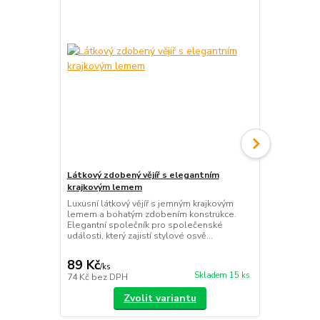
Látkový zdobený vějíř s elegantním
Dámské čern
krajkovým lemem
rukavice na 
večernímu o
Luxusní látkový vějíř s jemným krajkovým
lemem a bohatým zdobením konstrukce.
Elegantní če
Elegantní společník pro společenské
s praktickým
události, který zajistí stylové osvě...
doplněk, kte
plese i gala
89 Kč
99 Kč
/
ks
/
ks
Skladem 15 ks
74 Kč
bez DPH
82 Kč
bez D
Zvolit variantu