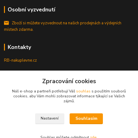
Osobní vyzvednutí
Zboží si můžete vyzvednout na našich prodejnách a výdejních
místech zdarma.
Kontakty
RB-nakuplevne.cz
Zákaznická podpora
Zpracování cookies
+420 222722421
(Po-Pá, 8-17 hod.)
Náš e-shop a partneři potřebují Váš
souhlas
s použitím souborů
cookies, aby Vám mohli zobrazovat informace týkající se Vašich
info@rb-nakuplevne.cz
zájmů.
Souhlasím
Nastavení
Souhlas můžete odmítnout
zde
.