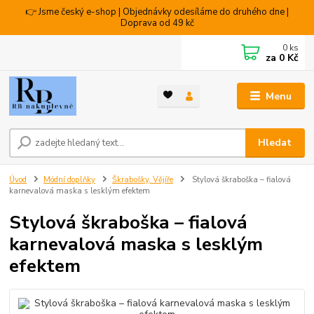
👉 Jsme český e-shop | Objednávky odesíláme do druhého dne |
Doprava od 49 kč
0
ks
za
0 Kč
Menu
Hledat
Úvod
Módní doplňky
Škrabošky, Vějíře
Stylová škraboška – fialová
karnevalová maska s lesklým efektem
Stylová škraboška – fialová
karnevalová maska s lesklým
efektem