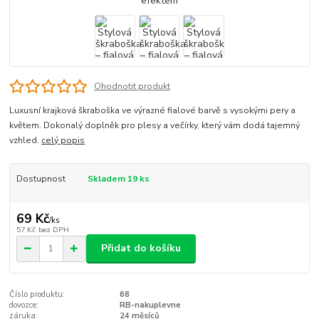
Ohodnotit produkt
Luxusní krajková škraboška ve výrazné fialové barvě s vysokými pery a
květem. Dokonalý doplněk pro plesy a večírky, který vám dodá tajemný
vzhled.
celý popis
Dostupnost
Skladem 19 ks
69 Kč
/
ks
57 Kč
bez DPH
Přidat do košíku
Číslo produktu:
68
dovozce:
RB-nakuplevne
záruka:
24 měsíců