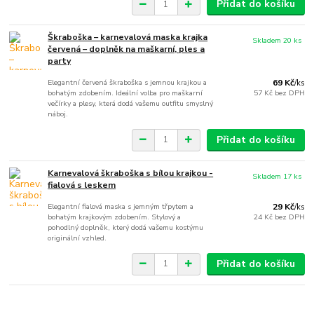
Přidat do košíku
Škraboška – karnevalová maska krajka
Skladem 20 ks
červená – doplněk na maškarní, ples a
party
Elegantní červená škraboška s jemnou krajkou a
69 Kč
/
ks
bohatým zdobením. Ideální volba pro maškarní
57 Kč
bez DPH
večírky a plesy, která dodá vašemu outfitu smyslný
náboj.
Přidat do košíku
Karnevalová škraboška s bílou krajkou -
Skladem 17 ks
fialová s leskem
Elegantní fialová maska s jemným třpytem a
29 Kč
/
ks
bohatým krajkovým zdobením. Stylový a
24 Kč
bez DPH
pohodlný doplněk, který dodá vašemu kostýmu
originální vzhled.
Přidat do košíku