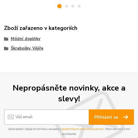
Zboží zařazeno v kategoriích
Módní doplňky
Škrabošky, Vějíře
Nepropásněte novinky, akce a
slevy!
Přihlásit se
Vaše osobní údaje chráníme v souladu s
podmínkami ochrany soukromí
. Potvrzením s nimi
souhlasíte.