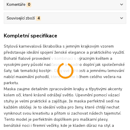
Komentáře
0
Související zboží
4
Kompletní specifikace
Stylová karnevalová škraboška s jemným krajkovým vzorem
představuje ideální spojení ženské elegance a praktického využití.
Bohaté fialové provedení v kombinaci s výrazným květem a
vysokými pery působí nadčasově a snadno doplní jak společenské
šaty, tak tematický kostým. Díky své lehkosti a jemnému lemování
nabízí maximální pohodlí, které oceníte během celého večera na
parketu.
Maska zaujme detailním zpracováním krajky a třpytivými akcenty
kolem očí, které krásně odrážejí světlo. Upevnění pomocí vázací
stuhy je velmi praktické a zajišťuje, že maska perfektně sedí na
každém obličeji. Je to ideální volba pro ženy, které chtějí nechat
vyniknout svou kreativitu a přitom si zachovat nádech tajemství.
Tento model je perfektním doplňkem pro maškarní plesy,
benátské noci i firemní večírky, kde je kladen důraz na styl a