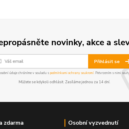
epropásněte novinky, akce a slev
Přihlásit se
osobní údaje chráníme v souladu s
podmínkami ochrany soukromí
. Potvrzením s nimi souhl
Můžete se kdykoli odhlásit. Zasíláme jednou za 14 dní.
a zdarma
Osobní vyzvednutí