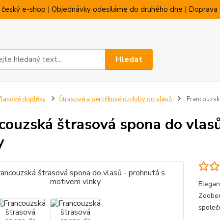
 český e-shop | Objednávky odesíláme do druhého dne | Doprava 
Hledat
lasové doplňky
Štrasové a perličkové ozdoby do vlasů
Francouzská
couzská štrasová spona do vlas
y
Elegan
Zdoben
společ