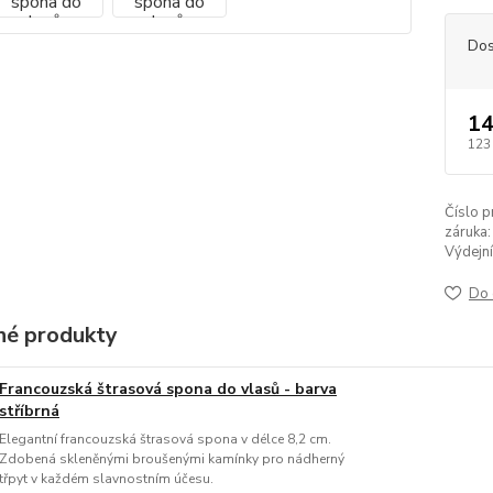
Dos
14
123
Číslo p
záruka:
Výdejní
Do 
é produkty
Francouzská štrasová spona do vlasů - barva
stříbrná
Elegantní francouzská štrasová spona v délce 8,2 cm.
Zdobená skleněnými broušenými kamínky pro nádherný
třpyt v každém slavnostním účesu.