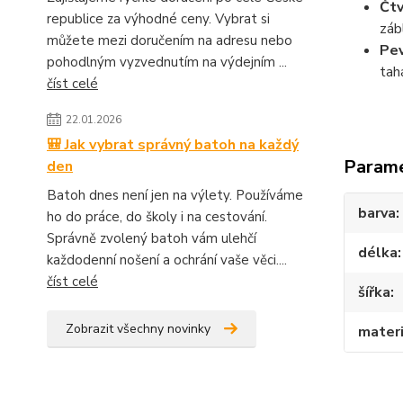
Čtv
republice za výhodné ceny. Vybrat si
záb
můžete mezi doručením na adresu nebo
Pev
pohodlným vyzvednutím na výdejním ...
tahá
číst celé
22.01.2026
🎒 Jak vybrat správný batoh na každý
Param
den
Batoh dnes není jen na výlety. Používáme
barva
ho do práce, do školy i na cestování.
Správně zvolený batoh vám ulehčí
délka
každodenní nošení a ochrání vaše věci....
číst celé
šířka
Zobrazit všechny novinky
materi