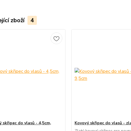
jící zboží
4
 skřipec do vlasů - 4,5cm,
Kovový skřipec do vlasů - zl
Zlatý kovový skřipec pro pevn