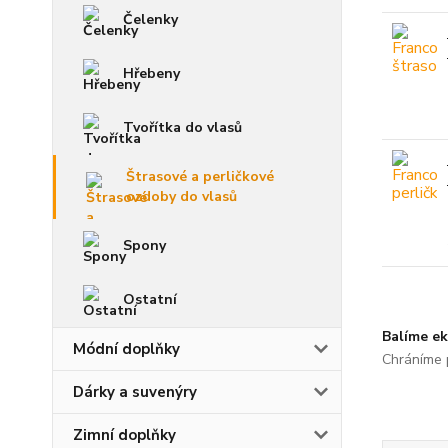
Čelenky
Hřebeny
Tvořítka do vlasů
Štrasové a perličkové
ozdoby do vlasů
Spony
Ostatní
Balíme ek
Módní doplňky
Chráníme p
Dárky a suvenýry
Zimní doplňky