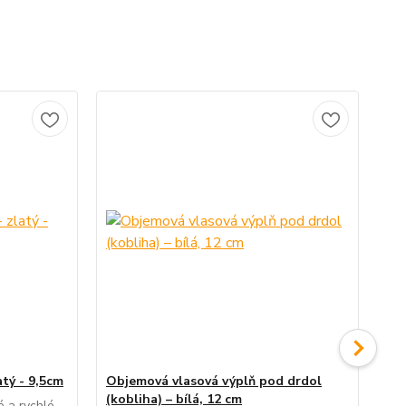
atý - 9,5cm
Objemová vlasová výplň pod drdol
Ob
(kobliha) – bílá, 12 cm
(ko
é a rychlé