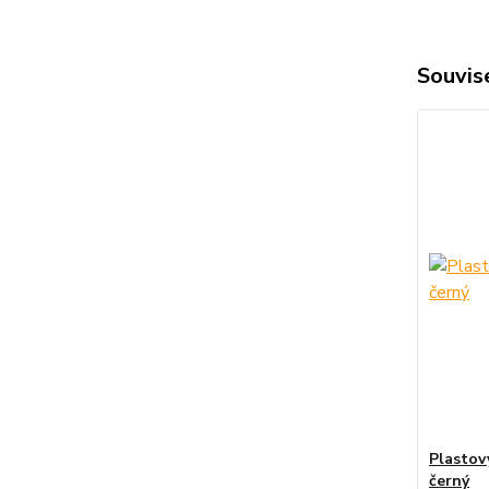
Souvise
Plastový
černý