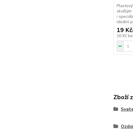
Plastový
skvělým
i speciál
ideální 
19 Kč
16 Kč
be
Zboží 
Svate
Ozdob