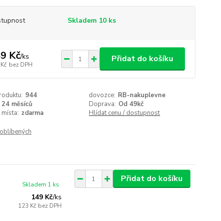
tupnost
Skladem 10 ks
9 Kč
/
ks
Přidat do košíku
 Kč
bez DPH
roduktu:
944
dovozce:
RB-nakuplevne
24 měsíců
Doprava:
Od 49kč
 místa:
zdarma
Hlídat cenu / dostupnost
oblíbených
Přidat do košíku
Skladem 1 ks
149 Kč
/
ks
123 Kč
bez DPH