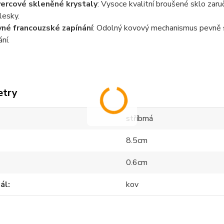
ercové skleněné krystaly
: Vysoce kvalitní broušené sklo zaruču
lesky.
né francouzské zapínání
: Odolný kovový mechanismus pevně s
ní.
etry
stříbrná
8.5cm
0.6cm
ál
kov