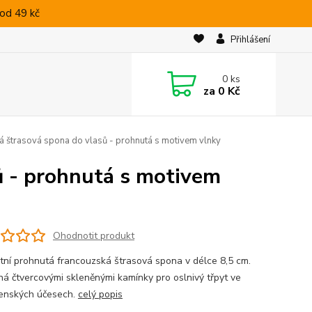
od 49 kč
Přihlášení
0
ks
za
0 Kč
 štrasová spona do vlasů - prohnutá s motivem vlnky
ů - prohnutá s motivem
Ohodnotit produkt
tní prohnutá francouzská štrasová spona v délce 8,5 cm.
á čtvercovými skleněnými kamínky pro oslnivý třpyt ve
enských účesech.
celý popis