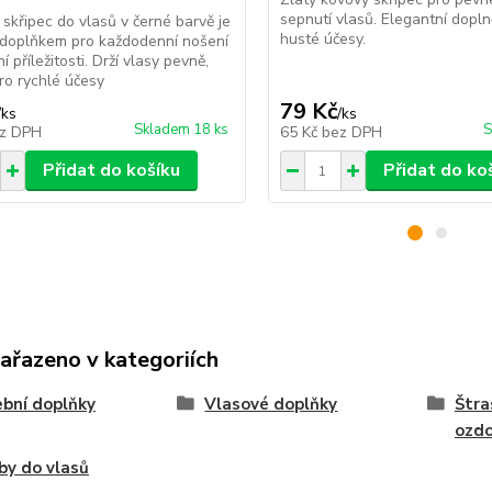
sepnutí vlasů. Elegantní dopln
 skřipec do vlasů v černé barvě je
husté účesy.
 doplňkem pro každodenní nošení
ní příležitosti. Drží vlasy pevně,
pro rychlé účesy
79 Kč
/
ks
/
ks
Skladem 18 ks
S
z DPH
65 Kč
bez DPH
Přidat do košíku
Přidat do ko
zařazeno v kategoriích
bní doplňky
Vlasové doplňky
Štra
ozdo
y do vlasů