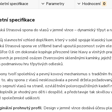
etní specifikace
Parametry
Hodnocení
0
tní specifikace
ká štrasová spona do vlasů v jemné vlnce – dynamický třpyt a r
ůj slavnostní vzhled doplňkem, který v sobě spojuje klasický lu
ká štrasová spona ve stříbrné barvě upoutá pozornost svým ele
šířce 0,6 cm dokonale kopíruje přirozené linie hlavy a vlnitých p
ovrch je precizně osázen čtvercovými skleněnými kamínky, jejichž
 podmanivou hru třpytivých odlesků.
pony tvoří spolehlivý a pevný kovový mechanismus s tradičním 
 to, aby spona z vlasů nesklouzávala a pevně držela požadovaný 
ro sepnutí vlasů na straně, ozvláštnění polorozpuštěných kadeří 
oplněk je vhodný pro děti i dospělé, a představuje tak skvělou vol
 společenské události.
ginální prohnutý profil
: Design v jemné vlnce dodává účesu plas