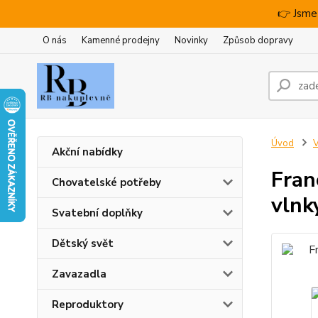
👉 Jsme
O nás
Kamenné prodejny
Novinky
Způsob dopravy
Úvod
V
Akční nabídky
Fran
Chovatelské potřeby
vlnk
Svatební doplňky
Dětský svět
Zavazadla
Reproduktory