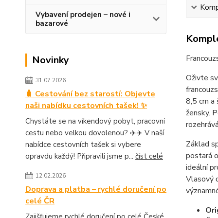
Kompl
Vybavení prodejen – nové i
bazarové
Komple
Francouzs
Novinky
Oživte sv
31.07.2026
francouzs
🧳 Cestování bez starostí: Objevte
8,5 cm a 
naši nabídku cestovních tašek! ✨
žensky. P
Chystáte se na víkendový pobyt, pracovní
rozehrává
cestu nebo velkou dovolenou? ✈️✈️ V naší
Základ s
nabídce cestovních tašek si vybere
postará o
opravdu každý! Připravili jsme p...
číst celé
ideální p
12.02.2026
Vlasový d
Doprava a platba – rychlé doručení po
významné
celé ČR
Ori
Zajišťujeme rychlé doručení po celé České