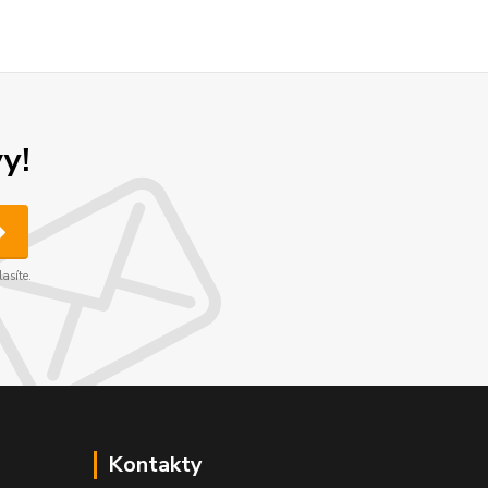
y!
asíte.
Kontakty