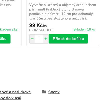
ěk i pro
Vytvořte si krásný a objemný drdol během
Vyt
pár minut! Praktická blond vlasová
drd
pomůcka o průměru 12 cm pro dokonalý
vla
tvar účesu bez složitého aranžování.
per
99 Kč
69
/
ks
kladem 2 ks
Skladem 18 ks
82 Kč
bez DPH
57
šíku
Přidat do košíku
sové a perličkové
Spony
by do vlasů