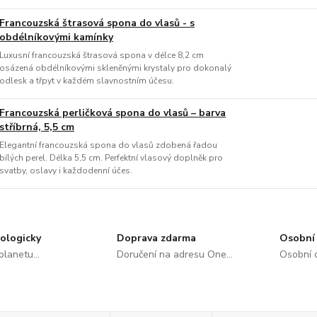
Francouzská štrasová spona do vlasů - s
obdélníkovými kamínky
Luxusní francouzská štrasová spona v délce 8,2 cm
osázená obdélníkovými skleněnými krystaly pro dokonalý
odlesk a třpyt v každém slavnostním účesu.
Francouzská perličková spona do vlasů – barva
stříbrná, 5,5 cm
Elegantní francouzská spona do vlasů zdobená řadou
bílých perel. Délka 5,5 cm. Perfektní vlasový doplněk pro
svatby, oslavy i každodenní účes.
ologicky
Doprava zdarma
Osobní 
lanetu...
Doručení na adresu One...
Osobní o