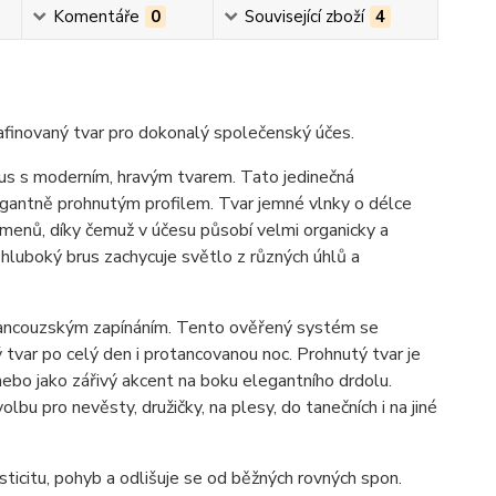
Komentáře
0
Související zboží
4
afinovaný tvar pro dokonalý společenský účes.
xus s moderním, hravým tvarem. Tato jedinečná
gantně prohnutým profilem. Tvar jemné vlnky o délce
ramenů, díky čemuž v účesu působí velmi organicky a
 hluboký brus zachycuje světlo z různých úhlů a
francouzským zapínáním. Tento ověřený systém se
tvar po celý den i protancovanou noc. Prohnutý tvar je
nebo jako zářivý akcent na boku elegantního drdolu.
bu pro nevěsty, družičky, na plesy, do tanečních i na jiné
ticitu, pohyb a odlišuje se od běžných rovných spon.