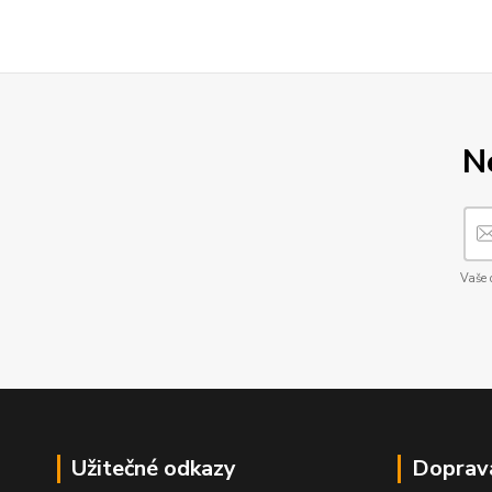
N
Vaše 
Užitečné odkazy
Doprav