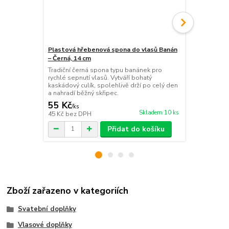
Plastová hřebenová spona do vlasů Banán
Spona do vla
– Černá, 14 cm
sada 3ks
Tradiční černá spona typu banánek pro
Třpytivý vla
rychlé sepnutí vlasů. Vytváří bohatý
štrasovou f
kaskádový culík, spolehlivě drží po celý den
cik-cak vlny 
a nahradí běžný skřipec.
plesy a osla
55 Kč
149 Kč
/
ks
/
ks
Skladem 10 ks
45 Kč
bez DPH
123 Kč
bez 
Přidat do košíku
Zboží zařazeno v kategoriích
Svatební doplňky
Vlasové doplňky