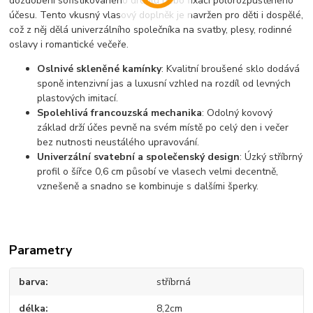
dozdobení sofistikovaného drdolu nebo fixaci polorozpuštěného
účesu. Tento vkusný vlasový doplněk je navržen pro děti i dospělé,
což z něj dělá univerzálního společníka na svatby, plesy, rodinné
oslavy i romantické večeře.
Oslnivé skleněné kamínky
: Kvalitní broušené sklo dodává
sponě intenzivní jas a luxusní vzhled na rozdíl od levných
plastových imitací.
Spolehlivá francouzská mechanika
: Odolný kovový
základ drží účes pevně na svém místě po celý den i večer
bez nutnosti neustálého upravování.
Univerzální svatební a společenský design
: Úzký stříbrný
profil o šířce 0,6 cm působí ve vlasech velmi decentně,
vznešeně a snadno se kombinuje s dalšími šperky.
Parametry
barva
stříbrná
délka
8,2cm