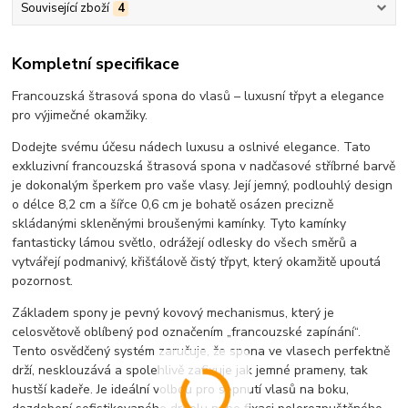
Související zboží
4
Kompletní specifikace
Francouzská štrasová spona do vlasů – luxusní třpyt a elegance
pro výjimečné okamžiky.
Dodejte svému účesu nádech luxusu a oslnivé elegance. Tato
exkluzivní francouzská štrasová spona v nadčasové stříbrné barvě
je dokonalým šperkem pro vaše vlasy. Její jemný, podlouhlý design
o délce 8,2 cm a šířce 0,6 cm je bohatě osázen precizně
skládanými skleněnými broušenými kamínky. Tyto kamínky
fantasticky lámou světlo, odrážejí odlesky do všech směrů a
vytvářejí podmanivý, křišťálově čistý třpyt, který okamžitě upoutá
pozornost.
Základem spony je pevný kovový mechanismus, který je
celosvětově oblíbený pod označením „francouzské zapínání“.
Tento osvědčený systém zaručuje, že spona ve vlasech perfektně
drží, nesklouzává a spolehlivě zafixuje jak jemné prameny, tak
hustší kadeře. Je ideální volbou pro sepnutí vlasů na boku,