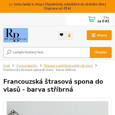
👉 Jsme český e-shop | Objednávky odesíláme do druhého dne |
Doprava od 49 kč
0
ks
za
0 Kč
Menu
Hledat
Úvod
Vlasové doplňky
Štrasové a perličkové ozdoby do vlasů
Francouzská štrasová spona do vlasů - barva stříbrná
Francouzská štrasová spona do
vlasů - barva stříbrná