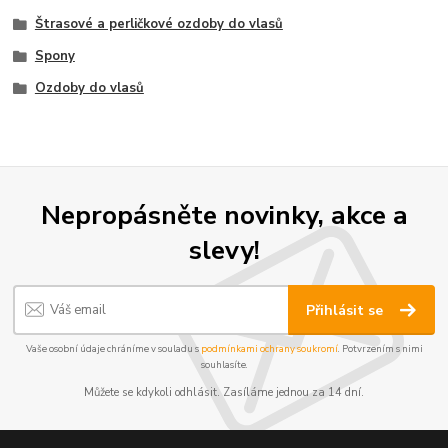
Štrasové a perličkové ozdoby do vlasů
Spony
Ozdoby do vlasů
Nepropásněte novinky, akce a
slevy!
Přihlásit se
Vaše osobní údaje chráníme v souladu s
podmínkami ochrany soukromí
. Potvrzením s nimi
souhlasíte.
Můžete se kdykoli odhlásit. Zasíláme jednou za 14 dní.