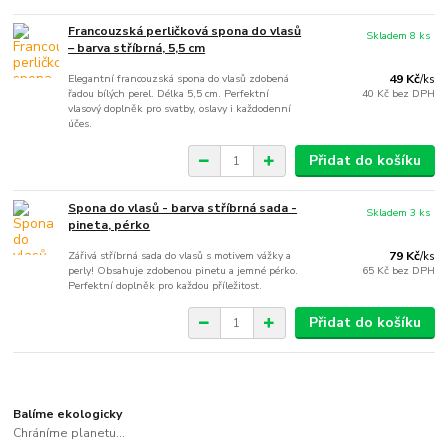
Francouzská perličková spona do vlasů
Skladem 8 ks
– barva stříbrná, 5,5 cm
Elegantní francouzská spona do vlasů zdobená
49 Kč
/
ks
řadou bílých perel. Délka 5,5 cm. Perfektní
40 Kč
bez DPH
vlasový doplněk pro svatby, oslavy i každodenní
účes.
Přidat do košíku
Spona do vlasů - barva stříbrná sada -
Skladem 3 ks
pineta, pérko
Zářivá stříbrná sada do vlasů s motivem vážky a
79 Kč
/
ks
perly! Obsahuje zdobenou pinetu a jemné pérko.
65 Kč
bez DPH
Perfektní doplněk pro každou příležitost.
Přidat do košíku
Balíme ekologicky
Chráníme planetu...