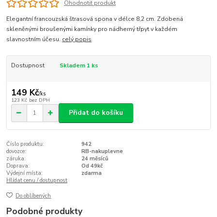
Ohodnotit produkt
Elegantní francouzská štrasová spona v délce 8,2 cm. Zdobená
skleněnými broušenými kamínky pro nádherný třpyt v každém
slavnostním účesu.
celý popis
Dostupnost
Skladem 1 ks
149 Kč
/
ks
123 Kč
bez DPH
Přidat do košíku
Číslo produktu:
942
dovozce:
RB-nakuplevne
záruka:
24 měsíců
Doprava:
Od 49kč
Výdejní místa:
zdarma
Hlídat cenu / dostupnost
Do oblíbených
Podobné produkty