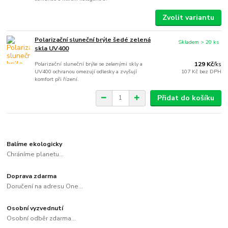
Zvolit variantu
Polarizační sluneční brýle šedé zelená
Skladem > 20 ks
skla UV400
Polarizační sluneční brýle se zelenými skly a
129 Kč
/
ks
UV400 ochranou omezují odlesky a zvyšují
107 Kč
bez DPH
komfort při řízení.
Přidat do košíku
Balíme ekologicky
Chráníme planetu...
Doprava zdarma
Doručení na adresu One...
Osobní vyzvednutí
Osobní odběr zdarma...