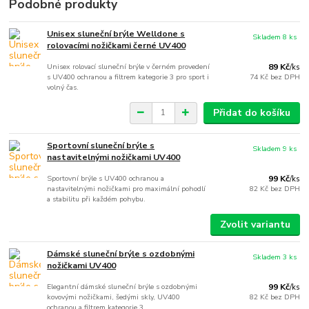
Podobné produkty
Unisex sluneční brýle Welldone s
Skladem 8 ks
rolovacími nožičkami černé UV400
Unisex rolovací sluneční brýle v černém provedení
89 Kč
/
ks
s UV400 ochranou a filtrem kategorie 3 pro sport i
74 Kč
bez DPH
volný čas.
Přidat do košíku
Sportovní sluneční brýle s
Skladem 9 ks
nastavitelnými nožičkami UV400
Sportovní brýle s UV400 ochranou a
99 Kč
/
ks
nastavitelnými nožičkami pro maximální pohodlí
82 Kč
bez DPH
a stabilitu při každém pohybu.
Zvolit variantu
Dámské sluneční brýle s ozdobnými
Skladem 3 ks
nožičkami UV400
Elegantní dámské sluneční brýle s ozdobnými
99 Kč
/
ks
kovovými nožičkami, šedými skly, UV400
82 Kč
bez DPH
ochranou a filtrem kategorie 3.