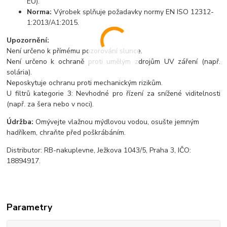
EU).
Norma:
Výrobek splňuje požadavky normy EN ISO 12312-
1:2013/A1:2015.
Upozornění:
Není určeno k přímému pozorování slunce.
Není určeno k ochraně proti umělým zdrojům UV záření (např.
solária).
Neposkytuje ochranu proti mechanickým rizikům.
U filtrů kategorie 3: Nevhodné pro řízení za snížené viditelnosti
(např. za šera nebo v noci).
Údržba:
Omývejte vlažnou mýdlovou vodou, osušte jemným
hadříkem, chraňte před poškrábáním.
Distributor: RB-nakuplevne, Ježkova 1043/5, Praha 3, IČO:
18894917.
Parametry