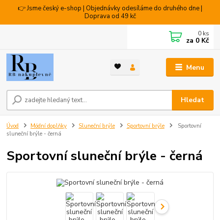
👉 Jsme český e-shop | Objednávky odesíláme do druhého dne |
Doprava od 49 kč
0
ks
za
0 Kč
Menu
Hledat
Úvod
Módní doplňky
Sluneční brýle
Sportovní brýle
Sportovní
sluneční brýle - černá
Sportovní sluneční brýle - černá