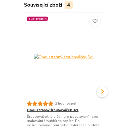
Související zboží
4
TOP produkt
2 hodnocení
Oboustranný šroubováček 3v1
Pevné pouzd
vícebarevné
Šroubováček je určen pro povolování nebo
utahování šroubků na brýlích. Po
Stylové pevn
odšroubování horní nebo dolní části budete
elegantním k