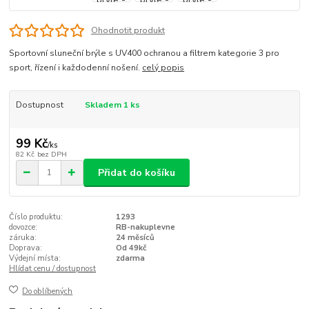
Ohodnotit produkt
Sportovní sluneční brýle s UV400 ochranou a filtrem kategorie 3 pro
sport, řízení i každodenní nošení.
celý popis
Dostupnost
Skladem 1 ks
99 Kč
/
ks
82 Kč
bez DPH
Přidat do košíku
Číslo produktu:
1293
dovozce:
RB-nakuplevne
záruka:
24 měsíců
Doprava:
Od 49kč
Výdejní místa:
zdarma
Hlídat cenu / dostupnost
Do oblíbených