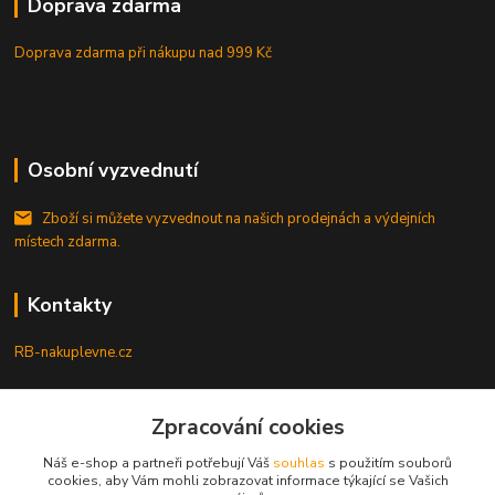
Doprava zdarma
Doprava zdarma při nákupu
nad 999 Kč
Osobní vyzvednutí
Zboží si můžete vyzvednout na našich prodejnách a výdejních
místech zdarma.
Kontakty
RB-nakuplevne.cz
Zákaznická podpora
Zpracování cookies
+420 222722421
(Po-Pá, 8-17 hod.)
Náš e-shop a partneři potřebují Váš
souhlas
s použitím souborů
cookies, aby Vám mohli zobrazovat informace týkající se Vašich
info@rb-nakuplevne.cz