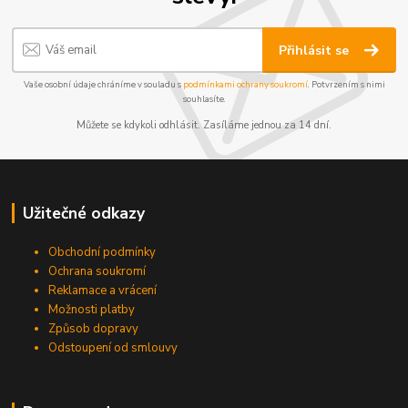
Přihlásit se
Vaše osobní údaje chráníme v souladu s
podmínkami ochrany soukromí
. Potvrzením s nimi
souhlasíte.
Můžete se kdykoli odhlásit. Zasíláme jednou za 14 dní.
Užitečné odkazy
Obchodní podmínky
Ochrana soukromí
Reklamace a vrácení
Možnosti platby
Způsob dopravy
Odstoupení od smlouvy