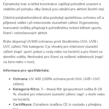
Dynamický tvar a lehká konstrukce zajišťují pohodlné usazení a
stabilitu při pohybu, díky čemuž jsou ideální pro aktivní životní styl.
Odolná polykarbonátová skla poskytují spolehlivou ochranu očí a
příjemné vidění i při intenzivním slunečním záření. Ergonomicky
tvarované nožičky přispívají k pohodlnému nošení během sportu,
řízení i volnočasových aktivit.
Brýle disponují UV400 ochranou proti škodlivému UVA, UVB i
UVC záření. Filtr kategorie 3 je vhodný pro intenzivní sluneční
záření (např. sport, pobyt u vody nebo na horách) a pro řízení za
denního světla. Nevhodné pro řízení za snížené viditelnosti (např.
za šera nebo v noci).
Informace pro spotřebitele:
Ochrana:
UV 400 (100% ochrana proti UVA, UVB i UVC
záření).
Kategorie filtru:
3 – tmavý filtr (propustnost světla 8–18
%, vhodné pro intenzivní sluneční záření, např. u moře nebo
na horách).
Certifikace:
Označeno značkou CE (v souladu s předpisy