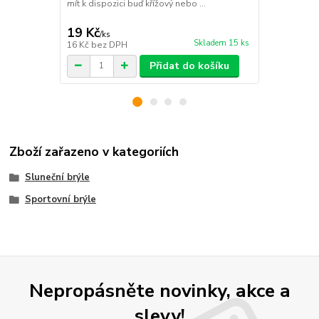
mít k dispozici buď křížový nebo ...
karabinou sp
před poškráb
19 Kč
39 Kč
/
ks
/
ks
Skladem 15 ks
16 Kč
bez DPH
32 Kč
bez D
Přidat do košíku
Zboží zařazeno v kategoriích
Sluneční brýle
Sportovní brýle
Nepropásněte novinky, akce a
slevy!