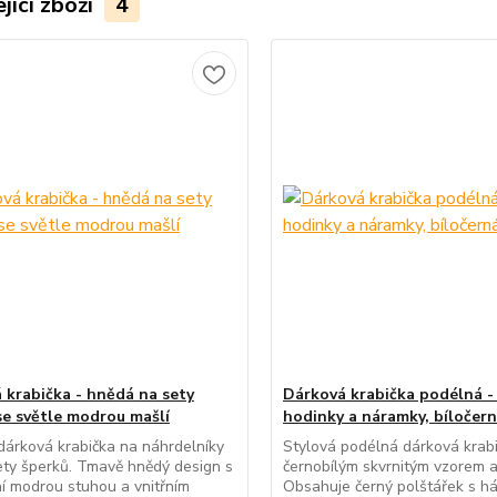
jící zboží
4
 krabička - hnědá na sety
Dárková krabička podélná -
se světle modrou mašlí
hodinky a náramky, bíločer
dárková krabička na náhrdelníky
Stylová podélná dárková krabi
ety šperků. Tmavě hnědý design s
černobílým skvrnitým vzorem a
í modrou stuhou a vnitřním
Obsahuje černý polštářek s h