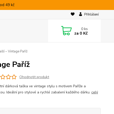
od 49 kč
Přihlášení
0
ks
za
0 Kč
šlí – Vintage Paříž
age Paříž
Ohodnotit produkt
tní dárková taška ve vintage stylu s motivem Paříže a
kou. Ideální pro stylové a rychlé zabalení každého dárku.
celý