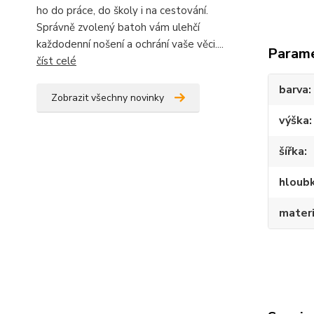
ho do práce, do školy i na cestování.
Správně zvolený batoh vám ulehčí
každodenní nošení a ochrání vaše věci....
Param
číst celé
barva
Zobrazit všechny novinky
výška
šířka
hloub
materi