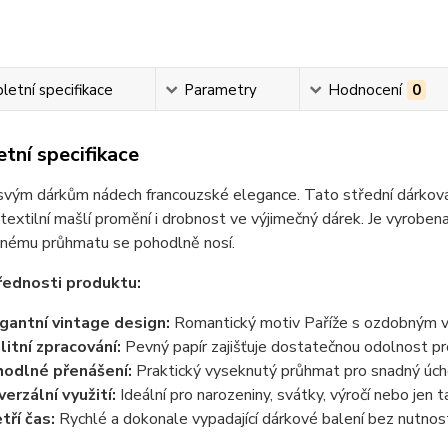
etní specifikace
Parametry
Hodnocení
0
tní specifikace
svým dárkům nádech francouzské elegance. Tato střední dárková
textilní mašlí promění i drobnost ve výjimečný dárek. Je vyrobena
anému průhmatu se pohodlně nosí.
řednosti produktu:
gantní vintage design:
Romantický motiv Paříže s ozdobným v
litní zpracování:
Pevný papír zajišťuje dostatečnou odolnost pr
odlné přenášení:
Praktický vyseknutý průhmat pro snadný úch
verzální využití:
Ideální pro narozeniny, svátky, výročí nebo jen t
tří čas:
Rychlé a dokonale vypadající dárkové balení bez nutnosti 