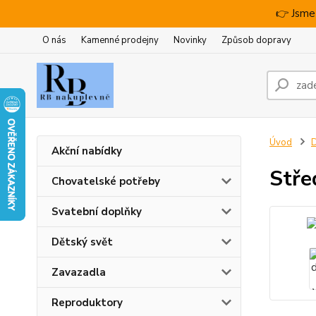
👉 Jsme
O nás
Kamenné prodejny
Novinky
Způsob dopravy
Úvod
D
Akční nabídky
Stře
Chovatelské potřeby
Svatební doplňky
Dětský svět
Zavazadla
Reproduktory