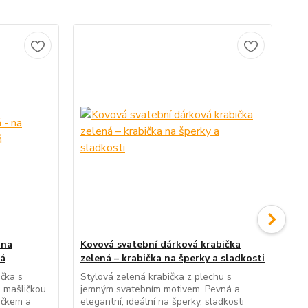
 na
Kovová svatební dárková krabička
Ko
ná
zelená – krabička na šperky a sladkosti
růž
čka s
Stylová zelená krabička z plechu s
Sty
 mašličkou.
jemným svatebním motivem. Pevná a
je
áčkem a
elegantní, ideální na šperky, sladkosti
ele