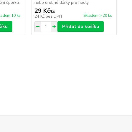
ní šperku.
nebo drobné dárky pro hosty.
neb
29 Kč
29
/
ks
ladem 10 ks
Skladem > 20 ks
24 Kč
bez DPH
24
šíku
Přidat do košíku