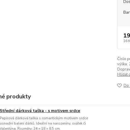
Dos
Bar
19
16 
Číslo p
výška:
Doprav
Hlídat 
Do 
é produkty
Střední dárková taška - s motivem srdce
Papírová dárková taška s romantickým motivem srdce
usnadní balení dárků. Ideální na narozeniny, svátek či
Valentýna. Rozměry: 24 × 18 × 8,5 cm.