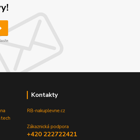
y!
asíte.
Kontakty
 na
RB-nakuplevne.cz
stech
Zákaznická podpora
+420 222722421