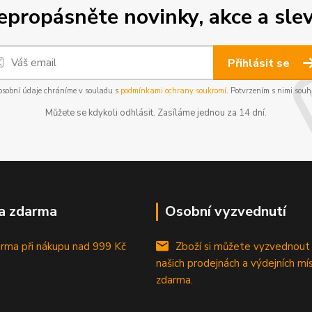
epropásněte novinky, akce a slev
Přihlásit se
osobní údaje chráníme v souladu s
podmínkami ochrany soukromí
. Potvrzením s nimi souhl
Můžete se kdykoli odhlásit. Zasíláme jednou za 14 dní.
a zdarma
Osobní vyzvednutí
rma při nákupu
nad 999 Kč
Zboží si můžete vyzvednout
našich prodejnách a výdejních mí
zdarma.