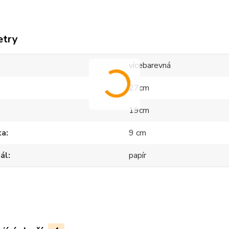
etry
vícebarevná
27cm
19cm
ka
9 cm
ál
papír