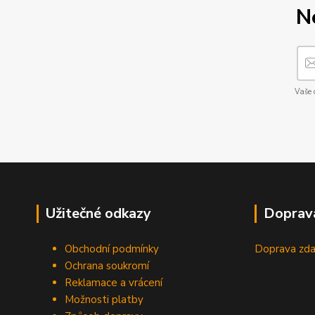
N
Vaše 
Užitečné odkazy
Doprav
Obchodní podmínky
Doprava zda
Ochrana soukromí
Reklamace a vrácení
Možnosti platby