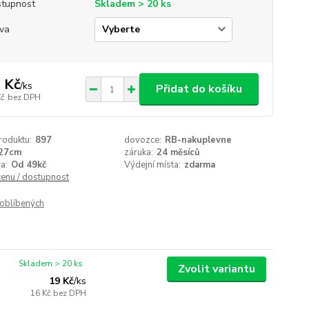
tupnost
Skladem > 20 ks
va
 Kč
/
ks
Přidat do košíku
Kč
bez DPH
roduktu:
897
dovozce:
RB-nakuplevne
27cm
záruka:
24 měsíců
a:
Od 49kč
Výdejní místa:
zdarma
cenu / dostupnost
oblíbených
Skladem > 20 ks
Zvolit variantu
19 Kč
/
ks
16 Kč
bez DPH