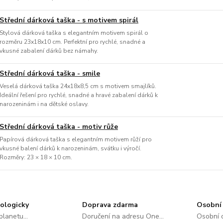
Střední dárková taška - s motivem spirál
Stylová dárková taška s elegantním motivem spirál o
rozměru 23x18x10 cm. Perfektní pro rychlé, snadné a
vkusné zabalení dárků bez námahy.
Střední dárková taška - smile
Veselá dárková taška 24x18x8,5 cm s motivem smajlíků.
Ideální řešení pro rychlé, snadné a hravé zabalení dárků k
narozeninám i na dětské oslavy.
Střední dárková taška - motiv růže
Papírová dárková taška s elegantním motivem růží pro
vkusné balení dárků k narozeninám, svátku i výročí.
Rozměry: 23 × 18 × 10 cm.
ologicky
Doprava zdarma
Osobní 
lanetu...
Doručení na adresu One...
Osobní o