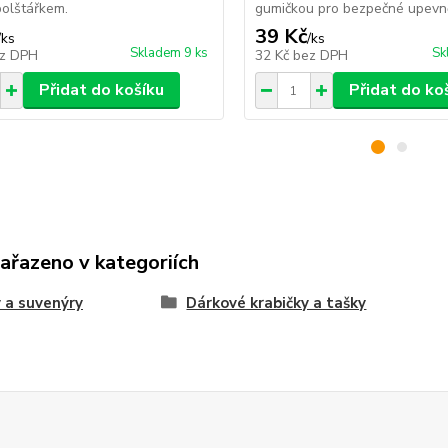
olštářkem.
gumičkou pro bezpečné upevně
39 Kč
/
ks
/
ks
Skladem 9 ks
Sk
z DPH
32 Kč
bez DPH
Přidat do košíku
Přidat do ko
zařazeno v kategoriích
 a suvenýry
Dárkové krabičky a tašky