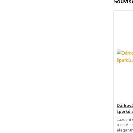
Souvise
Dárková
šperků 
Luxusní 
a celé s
elegantn