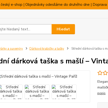
 český e-shop | Objednávky odesíláme do druhého dne | Doprava 
Hledat
árky a suvenýry
Dárkové krabičky a tašky
Střední dárková taška s ma
dní dárková taška s mašlí – Vint
Elegan
mašlič
popis