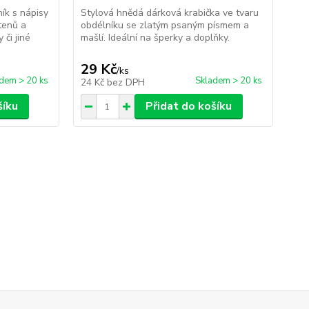
ík s nápisy
Stylová hnědá dárková krabička ve tvaru
stenů a
obdélníku se zlatým psaným písmem a
či jiné
mašlí. Ideální na šperky a doplňky.
29 Kč
/
ks
dem > 20 ks
Skladem > 20 ks
24 Kč
bez DPH
šíku
Přidat do košíku