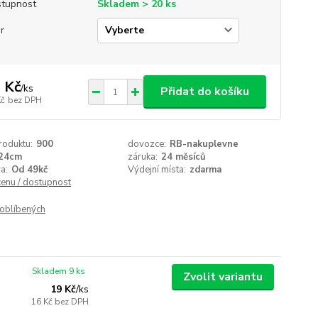
tupnost
Skladem > 20 ks
r
 Kč
/
ks
Přidat do košíku
Kč
bez DPH
roduktu:
900
dovozce:
RB-nakuplevne
24cm
záruka:
24 měsíců
a:
Od 49kč
Výdejní místa:
zdarma
cenu / dostupnost
oblíbených
Skladem 9 ks
Zvolit variantu
19 Kč
/
ks
16 Kč
bez DPH