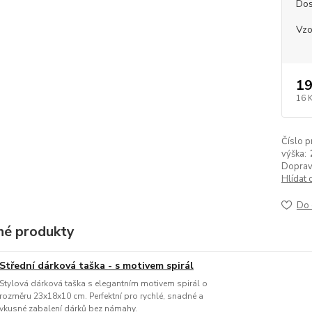
Dos
Vzo
19
16 
Číslo p
výška:
Doprav
Hlídat 
Do 
é produkty
Střední dárková taška - s motivem spirál
Stylová dárková taška s elegantním motivem spirál o
rozměru 23x18x10 cm. Perfektní pro rychlé, snadné a
vkusné zabalení dárků bez námahy.