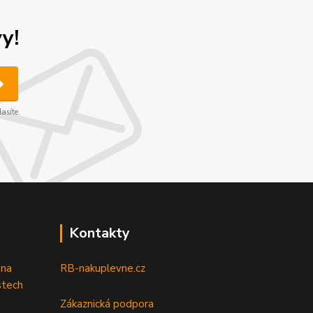
y!
asíte.
Kontakty
 na
RB-nakuplevne.cz
stech
Zákaznická podpora