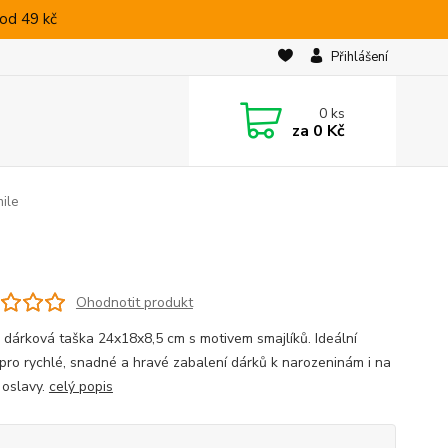
od 49 kč
Přihlášení
0
ks
za
0 Kč
mile
Ohodnotit produkt
 dárková taška 24x18x8,5 cm s motivem smajlíků. Ideální
 pro rychlé, snadné a hravé zabalení dárků k narozeninám i na
 oslavy.
celý popis