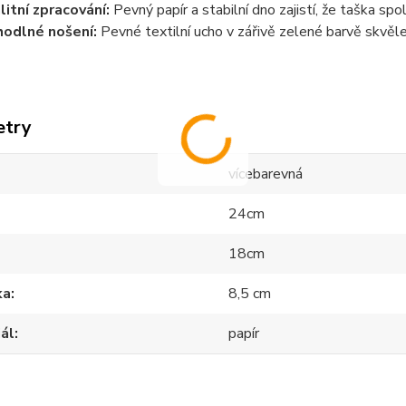
litní zpracování:
Pevný papír a stabilní dno zajistí, že taška spol
odlné nošení:
Pevné textilní ucho v zářivě zelené barvě skvěle
etry
vícebarevná
24cm
18cm
ka
8,5 cm
ál
papír