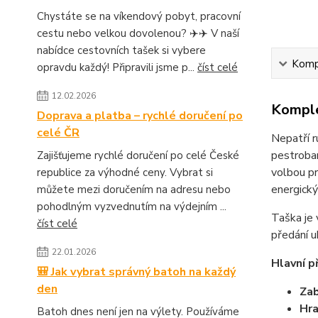
Chystáte se na víkendový pobyt, pracovní
cestu nebo velkou dovolenou? ✈️✈️ V naší
nabídce cestovních tašek si vybere
Kompl
opravdu každý! Připravili jsme p...
číst celé
12.02.2026
Komple
Doprava a platba – rychlé doručení po
celé ČR
Nepatří r
pestrobar
Zajišťujeme rychlé doručení po celé České
volbou pr
republice za výhodné ceny. Vybrat si
energick
můžete mezi doručením na adresu nebo
pohodlným vyzvednutím na výdejním ...
Taška je 
číst celé
předání u
22.01.2026
Hlavní p
🎒 Jak vybrat správný batoh na každý
den
Zab
Hra
Batoh dnes není jen na výlety. Používáme