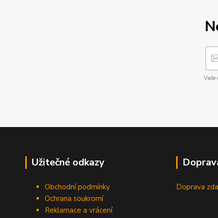
N
Vaše 
Užitečné odkazy
Doprav
Obchodní podmínky
Doprava zda
Ochrana soukromí
Reklamace a vrácení