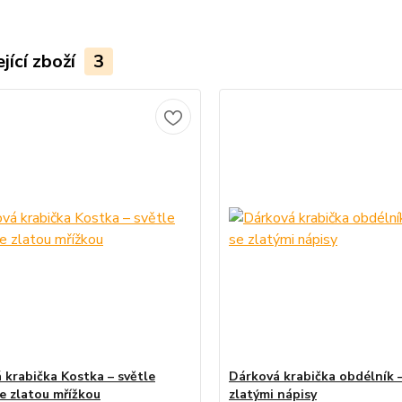
jící zboží
3
 krabička Kostka – světle
Dárková krabička obdélník –
e zlatou mřížkou
zlatými nápisy