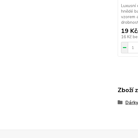
Luxusní 
hnědé b
vzorem a
drobnost
19 Kč
16 Kč
be
Zboží 
Dárky