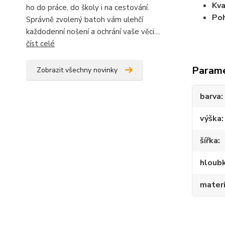
Kva
ho do práce, do školy i na cestování.
Poh
Správně zvolený batoh vám ulehčí
každodenní nošení a ochrání vaše věci....
číst celé
Param
Zobrazit všechny novinky
barva
výška
šířka
hloub
materi