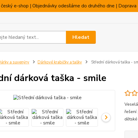
 český e-shop | Objednávky odesíláme do druhého dne | Doprava 
Hledat
árky a suvenýry
Dárkové krabičky a tašky
Střední dárková taška - s
dní dárková taška - smile
Veselá
řešení
dětské