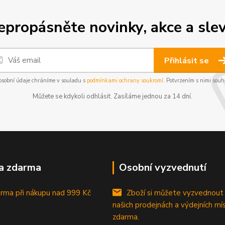
epropásněte novinky, akce a slev
Přihlásit se
osobní údaje chráníme v souladu s
podmínkami ochrany soukromí
. Potvrzením s nimi souhl
Můžete se kdykoli odhlásit. Zasíláme jednou za 14 dní.
a zdarma
Osobní vyzvednutí
rma při nákupu
nad 999 Kč
Zboží si můžete vyzvednout
našich prodejnách a výdejních mí
zdarma.