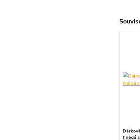
Souvise
Dárková
hnědá s