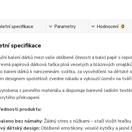
etní specifikace
Parametry
Hodnocení
0
tní specifikace
uční balení dárků mezi vaše oblíbené činnosti a balicí papír s lep
evná papírová dárková taška plná veselých a bláznivých smajlíků 
o balení dárků k narozeninám, svátku, za vysvědčení, na dětské 
ým designem spolehlivě zvedne náladu a vykouzlí úsměv na tvá
vyrobena z pevného materiálu a disponuje barevně ladícím textil
krytého překvapení.
řednosti produktu:
aleno bez námahy:
Žádný stres s nůžkami – stačí vložit hračku
vý dětský design:
Oblíbené emotikony, veselé kytičky a jasné b