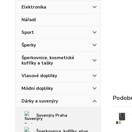
Elektronika
Nářadí
Sport
Šperky
Šperkovnice, kosmetické
kufříky a tašky
Vlasové doplňky
Módní doplňky
Podobn
Dárky a suvenýry
Suvenýry Praha
Šperkovnice, kufříky, etue