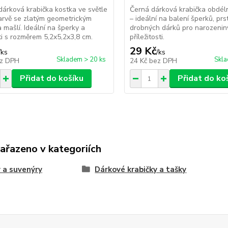
dárková krabička kostka ve světle
Černá dárková krabička obdéln
arvě se zlatým geometrickým
– ideální na balení šperků, pr
 mašlí. Ideální na šperky a
drobných dárků pro narozeniny 
i s rozměrem 5,2x5,2x3,8 cm.
příležitosti.
29 Kč
/
ks
/
ks
Skladem > 20 ks
Skla
z DPH
24 Kč
bez DPH
Přidat do košíku
Přidat do ko
zařazeno v kategoriích
 a suvenýry
Dárkové krabičky a tašky