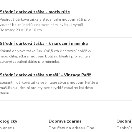
Střední dárková taška - motiv růže
Papírová dárková taška s elegantním motivem růží pro
vkusné balení dárků k narozeninám, svátku i výročí.
Rozměry: 23 × 18 × 10 cm.
Střední dárková taška - k narození miminka
Krásná dárková taška 24x18x8,5 cm k narození holčičky
nebo chlapečka s motivem botiček. Ideální pro rychlé a
stylové zabalení dárku pro miminko.
Střední dárková taška s mašlí – Vintage Paříž
Elegantní dárková taška ve vintage stylu s motivem Paříže a
mašličkou. Ideální pro stylové a rychlé zabalení každého
dárku.
ologicky
Doprava zdarma
Osobní 
lanetu...
Doručení na adresu One...
Osobní o