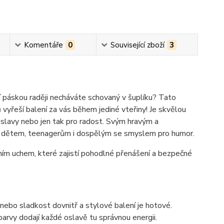
Komentáře
0
Související zboží
3
icí páskou raději necháváte schovaný v šuplíku? Tato
vyřeší balení za vás během jediné vteřiny! Je skvělou
oslavy nebo jen tak pro radost. Svým hravým a
ři dětem, teenagerům i dospělým se smyslem pro humor.
ním uchem, které zajistí pohodlné přenášení a bezpečné
 nebo sladkost dovnitř a stylové balení je hotové.
arvy dodají každé oslavě tu správnou energii.