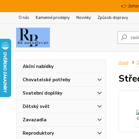
👉 Jsme
O nás
Kamenné prodejny
Novinky
Způsob dopravy
Úvod
D
Akční nabídky
Stře
Chovatelské potřeby
Svatební doplňky
Dětský svět
Zavazadla
Reproduktory