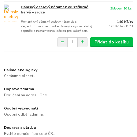
Dámský ocelový náramek ve stříbrné
Skladem 10 ks
barvě – srdce
Romantický dámský ocelový náramek s
149 Kč
/
ks
elegantním motivem srdce. Jemný a vysoce odolný
123 Kč
bez DPH
doplněk s nastavitelnou délkou pro každý den.
Přidat do košíku
Balíme ekologicky
Chráníme planetu...
Doprava zdarma
Doručení na adresu One...
Osobní vyzvednutí
Osobní odběr zdarma...
Doprava a platba
Rychlé doručení po celé ČR...