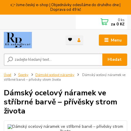
👉 Jsme český e-shop | Objednávky odesíláme do druhého dne |
Doprava od 49 kč
0
ks
za
0 Kč
Menu
Hledat
Úvod
Šperky
Dámské ocelové náramky
Dámský ocelový náramek ve
stříbrné barvě – přívěsky strom života
Dámský ocelový náramek ve
stříbrné barvě – přívěsky strom
života