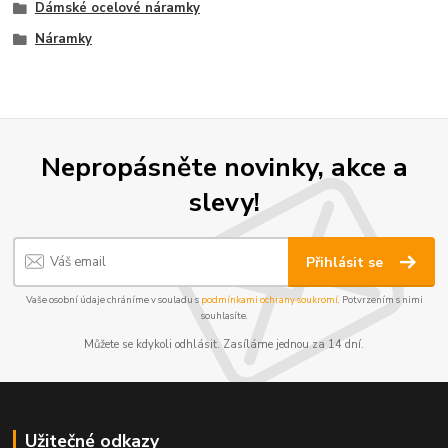
Dámské ocelové náramky
Náramky
Nepropásněte novinky, akce a
slevy!
Přihlásit se
Vaše osobní údaje chráníme v souladu s
podmínkami ochrany soukromí
. Potvrzením s nimi
souhlasíte.
Můžete se kdykoli odhlásit. Zasíláme jednou za 14 dní.
Užitečné odkazy