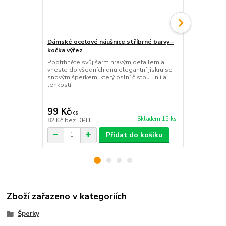
Dámské ocelové náušnice stříbrné barvy –
Dámské ocel
kočka výřez
křížek
Podtrhněte svůj šarm hravým detailem a
Objevte kou
vneste do všedních dnů elegantní jiskru se
doplňte svůj 
snovým šperkem, který oslní čistou linií a
dokonale spo
lehkostí.
moderní ele
99 Kč
99 Kč
/
ks
/
ks
Skladem 15 ks
82 Kč
bez DPH
82 Kč
bez D
Přidat do košíku
Zboží zařazeno v kategoriích
Šperky