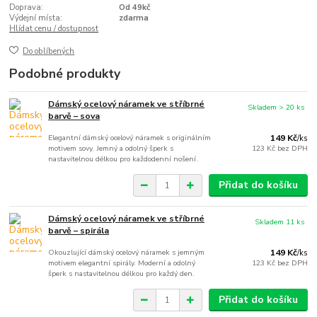
Doprava:
Od 49kč
Výdejní místa:
zdarma
Hlídat cenu / dostupnost
Do oblíbených
Podobné produkty
Dámský ocelový náramek ve stříbrné
Skladem > 20 ks
barvě – sova
Elegantní dámský ocelový náramek s originálním
149 Kč
/
ks
motivem sovy. Jemný a odolný šperk s
123 Kč
bez DPH
nastavitelnou délkou pro každodenní nošení.
Přidat do košíku
Dámský ocelový náramek ve stříbrné
Skladem 11 ks
barvě – spirála
Okouzlující dámský ocelový náramek s jemným
149 Kč
/
ks
motivem elegantní spirály. Moderní a odolný
123 Kč
bez DPH
šperk s nastavitelnou délkou pro každý den.
Přidat do košíku