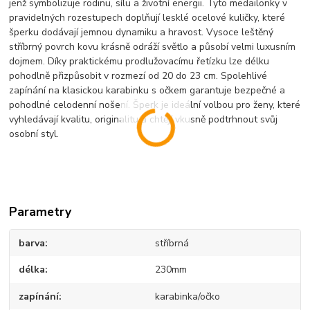
jenž symbolizuje rodinu, sílu a životní energii. Tyto medailonky v
pravidelných rozestupech doplňují lesklé ocelové kuličky, které
šperku dodávají jemnou dynamiku a hravost. Vysoce leštěný
stříbrný povrch kovu krásně odráží světlo a působí velmi luxusním
dojmem. Díky praktickému prodlužovacímu řetízku lze délku
pohodlně přizpůsobit v rozmezí od 20 do 23 cm. Spolehlivé
zapínání na klasickou karabinku s očkem garantuje bezpečné a
pohodlné celodenní nošení. Šperk je ideální volbou pro ženy, které
vyhledávají kvalitu, originalitu a chtějí vkusně podtrhnout svůj
osobní styl.
Parametry
barva
stříbrná
délka
230mm
zapínání
karabinka/očko