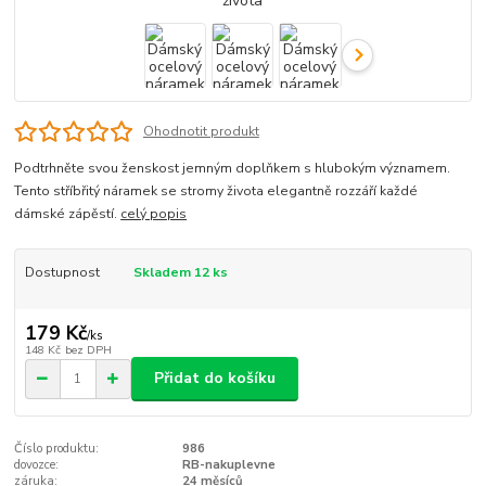
Ohodnotit produkt
Podtrhněte svou ženskost jemným doplňkem s hlubokým významem.
Tento stříbřitý náramek se stromy života elegantně rozzáří každé
dámské zápěstí.
celý popis
Dostupnost
Skladem 12 ks
179 Kč
/
ks
148 Kč
bez DPH
Přidat do košíku
Číslo produktu:
986
dovozce:
RB-nakuplevne
záruka:
24 měsíců