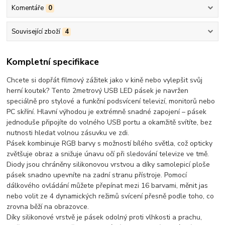
Komentáře
0
Související zboží
4
Kompletní specifikace
Chcete si dopřát filmový zážitek jako v kině nebo vylepšit svůj
herní koutek? Tento
2metrový USB LED pásek
je navržen
speciálně pro stylové a funkční podsvícení televizí, monitorů nebo
PC skříní.
Hlavní výhodou je extrémně snadné zapojení
– pásek
jednoduše připojíte do volného USB portu a okamžitě svítíte, bez
nutnosti hledat volnou zásuvku ve zdi.
Pásek kombinuje RGB barvy s možností bílého světla, což opticky
zvětšuje obraz a snižuje únavu očí při sledování televize ve tmě.
Diody jsou chráněny silikonovou vrstvou a díky samolepicí ploše
pásek snadno upevníte na zadní stranu přístroje. Pomocí
dálkového ovládání můžete přepínat mezi
16 barvami
, měnit jas
nebo volit ze 4 dynamických režimů svícení přesně podle toho, co
zrovna běží na obrazovce.
Díky silikonové vrstvě je pásek odolný proti vlhkosti a prachu,