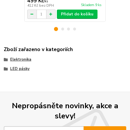
499 Kč
349 Kč
/
ks
/
ks
Skladem 9 ks
412 Kč
bez DPH
288 Kč
bez 
Přidat do košíku
Zboží zařazeno v kategoriích
Elektronika
LED pásky
Nepropásněte novinky, akce a
slevy!