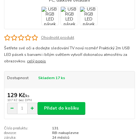
Ohodnotit produkt
Šetřete své oči a dodejte sledování TV nový rozměr! Praktický 2m USB
LED pásek s barvami i bílým světlem vytvoří dokonalou atmosféru za
obrazovkou.
celý popis
Dostupnost
Skladem 17 ks
129 Kč
/
ks
107 Kč
bez DPH
Přidat do košíku
Číslo produktu:
131
dovozce:
RB-nakuplevne
záruka:
24 měsíců