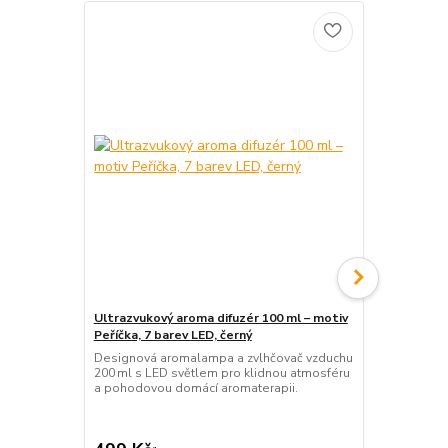
Ultrazvukový aroma difuzér 100 ml – motiv
Bluetooth r
Peříčka, 7 barev LED, černý
černý – 10W
Designová aromalampa a zvlhčovač vzduchu
26cm bezdrá
200 ml s LED světlem pro klidnou atmosféru
tvaru sovy 
a pohodovou domácí aromaterapii.
Funkce TWS 
podsvícení 