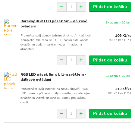
Přidat do košíku
Barevný RGB LED pásek 5m – dálkové
Skladem > 20 ks
ovládání
Proměňte svůj domov jedním stisknutím tlačítka!
109 Kč
/
ks
Kompletní 5m sada RGB LED pásku s dálkovým
90 Kč
bez DPH
ovládáním dodá interiéru moderní nádech a
atmosféru.
Přidat do košíku
RGB LED pásek 5m s bílým světlem -
Skladem > 20 ks
dálkové ovládání
Pozvedněte svůj interiér na novou úroveň! RGB
219 Kč
/
ks
LED pásek s přidaným bílým světlem a dálkovým
181 Kč
bez DPH
ovládáním vytvoří dokonalou kulisu pro každou
chvíli.
Přidat do košíku