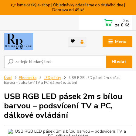
👉 Jsme český e-shop | Objednávky odesíláme do druhého dne |
Doprava od 49 kč
0
ks
za
0 Kč
Menu
Hledat
Úvod
Elektronika
LED pásky
USB RGB LED pásek 2m s bílou
barvou – podsvícení TV a PC, dálkové ovládání
USB RGB LED pásek 2m s bílou
barvou – podsvícení TV a PC,
dálkové ovládání