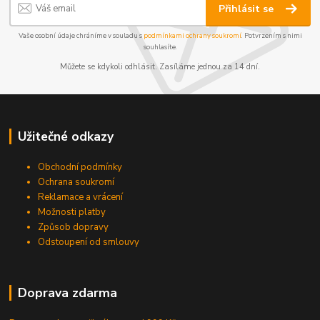
Přihlásit se
Vaše osobní údaje chráníme v souladu s
podmínkami ochrany soukromí
. Potvrzením s nimi
souhlasíte.
Můžete se kdykoli odhlásit. Zasíláme jednou za 14 dní.
Užitečné odkazy
Obchodní podmínky
Ochrana soukromí
Reklamace a vrácení
Možnosti platby
Způsob dopravy
Odstoupení od smlouvy
Doprava zdarma