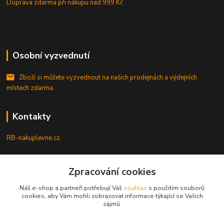
Doprava zdarma při nákupu
nad 999 Kč
Osobní vyzvednutí
Zboží si můžete vyzvednout na našich prodejnách a výdejních
místech zdarma.
Kontakty
RB-nakuplevne.cz
Zákaznická podpora
+420 222722421
Zpracování cookies
(Po-Pá, 8-17 hod.)
Náš e-shop a partneři potřebují Váš
souhlas
s použitím souborů
cookies, aby Vám mohli zobrazovat informace týkající se Vašich
info@rb-nakuplevne.cz
zájmů.