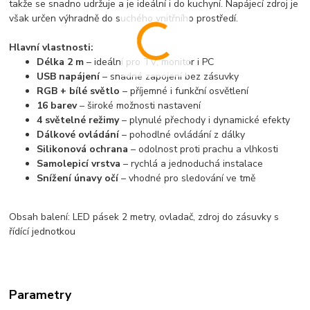
takže se snadno udržuje a je ideální i do kuchyní. Napájecí zdroj je
však určen výhradně do suchého vnitřního prostředí.
Hlavní vlastnosti:
Délka 2 m
– ideální pro TV, monitor i PC
USB napájení
– snadné zapojení bez zásuvky
RGB + bílé světlo
– příjemné i funkční osvětlení
16 barev
– široké možnosti nastavení
4 světelné režimy
– plynulé přechody i dynamické efekty
Dálkové ovládání
– pohodlné ovládání z dálky
Silikonová ochrana
– odolnost proti prachu a vlhkosti
Samolepicí vrstva
– rychlá a jednoduchá instalace
Snížení únavy očí
– vhodné pro sledování ve tmě
Obsah balení: LED pásek 2 metry, ovladač, zdroj do zásuvky s
řídící jednotkou
Parametry