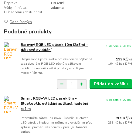
Doprava:
Od 49kč
Výdejní místa:
zdarma
Hlídat cenu / dostupnost
Do oblíbených
Podobné produkty
Barevný RGB LED pásek 10m (2x5m) -
Skladem > 20 ks
dálkové ovládání
Dvojnásobná porce světla pro váš domov! Výhodná
199 Kč
/
ks
sada dvou 5m RGB LED pásků s dálkovým
164 Kč
bez DPH
ovládáním rozzáří i větší prostory a dodá jim
moderní šmrnc.
Přidat do košíku
Smart RGB+W LED pásek 5m –
Skladem > 20 ks
Bluetooth, ovládání aplikací, hudební
režim
Pozvedněte zábavu na novou úroveň! Bluetooth
289 Kč
/
ks
LED pásek s hudebním režimem a ovládáním přes
239 Kč
bez DPH
aplikaci promění váš domov v pulzující taneční
parket.