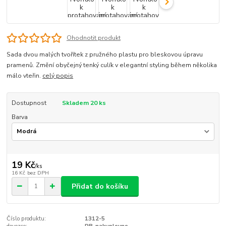
Ohodnotit produkt
Sada dvou malých tvořítek z pružného plastu pro bleskovou úpravu
pramenů. Změní obyčejný tenký culík v elegantní styling během několika
málo vteřin.
celý popis
Dostupnost
Skladem 20 ks
Barva
19 Kč
/
ks
16 Kč
bez DPH
Přidat do košíku
Číslo produktu:
1312-5