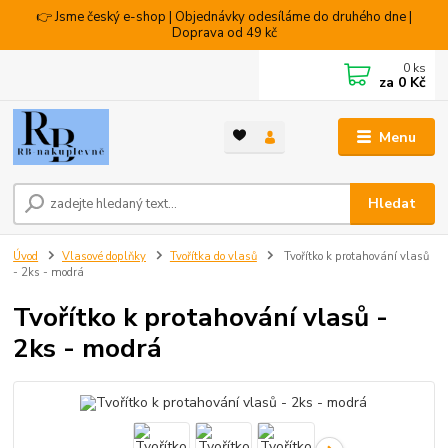
👉 Jsme český e-shop | Objednávky odesíláme do druhého dne |
Doprava od 49 kč
0
ks
za
0 Kč
Menu
Hledat
Úvod
Vlasové doplňky
Tvořítka do vlasů
Tvořítko k protahování vlasů
- 2ks - modrá
Tvořítko k protahování vlasů -
2ks - modrá