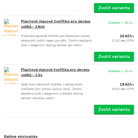
Zvolit variantu
Plastové vlasové tvořítko pro úpravu
Skladem > 20 ks
culíků – 14cm
Praktické plastové tvořítko pro bleskovou tvorbu
15 Kč
/
ks
otočených culíků nejen pro děti. Změní obyčejný
12 Kč
bez DPH
účes v elegantní styling během pár vteřin.
Zvolit variantu
Plastová vlasová tvořítka pro úpravu
Skladem > 20 ks
culíků – 2 ks
Sada dvou dlouhých tvořítek s designovým
19 Kč
/
ks
srdíčkem pro rychlou úpravu vlasů. Změní
16 Kč
bez DPH
obyčejný culík v elegantní a bohatý styling
během několika vteřin.
Zvolit variantu
Balíme ekologicky