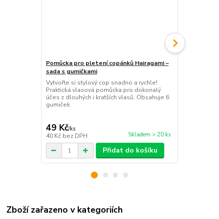
Pomůcka pro pletení copánků Hairagami –
Samonavíjec
sada s gumičkami
dokonalý dr
Vytvořte si stylový cop snadno a rychle!
Vytvořte si 
Praktická vlasová pomůcka pro dokonalý
chvilky! Prak
účes z dlouhých i kratších vlasů. Obsahuje 6
pomůcka pro d
gumiček.
perfektní úč
49 Kč
49 Kč
/
ks
/
ks
Skladem > 20 ks
40 Kč
bez DPH
40 Kč
bez D
Přidat do košíku
Zboží zařazeno v kategoriích