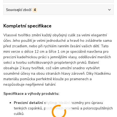
Související zboží
4
Kompletní specifikace
Vlasové tvořítko změní každý obyčejný culík za velmi elegantní
účes. Jeho použití je velmi jednoduché a hravě ho zvládnete sama
před zrcadlem, nebo při rychlém ranním česání vašich dětí. Tato
mini verze o délce 12 cm a šířce 1 cm je speciálně navržena pro
precizní kadeřnickou práci s jemnějšími vlasy, oddělování menších
sekcí a tvorbu sofistikovaných propletených prvků. Balení
obsahuje 2 kusy tvořítek, což vám umožní snadno vytvářet
souměrné účesy na obou stranách hlavy zároveň. Díky hladkému
materiálu pomůcka perfektně klouže po pramenech a
nezpůsobuje nepříjemné tahání.
Specifikace a výhody produktu:
Precizní detailní styling:
Ideální rozměry pro úpravu
tenkých copánků, postranních pramenů a polorozpuštěných
culíků.