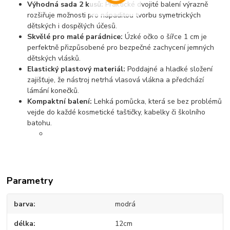
Výhodná sada 2 kusů:
Praktické dvojité balení výrazně
rozšiřuje možnosti pro nápaditou tvorbu symetrických
dětských i dospělých účesů.
Skvělé pro malé parádnice:
Úzké očko o šířce 1 cm je
perfektně přizpůsobené pro bezpečné zachycení jemných
dětských vlásků.
Elastický plastový materiál:
Poddajné a hladké složení
zajišťuje, že nástroj netrhá vlasová vlákna a předchází
lámání konečků.
Kompaktní balení:
Lehká pomůcka, která se bez problémů
vejde do každé kosmetické taštičky, kabelky či školního
batohu.
Parametry
barva
modrá
délka
12cm