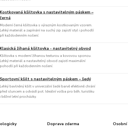
Kostkovaná kšiltovka s nastavitelným páskem –
černá
Moderní černá kšiltovka s výrazným kostkovaným vzorem.
Lehký materiál a zapínání na suchý zip zajistí styl i pohodlí
při každodenním nošení.
Klasická žíhaná kšiltovka - nastavitelný obvod
Kšiltovka s moderní žíhanou texturou a kovovou sponou.
Lehký materiál a nastavitelný obvod zajistí maximální
pohodlí při každodenním nošení.
Sportovní kšilt s nastavitelným páskem – šedý
Lehký bavlněný kšilt v univerzální šedé barvě efektivně chrání
před sluncem a odvádí pot. Ideální volba pro běh, turistiku
i běžné letní procházky.
ologicky
Doprava zdarma
Osobní 