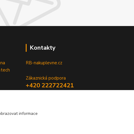
Kontakty
 na
RB-nakuplevne.cz
stech
Zákaznická podpora
+420 222722421
(Po-Pá, 8-17 hod.)
info@rb-nakuplevne.cz
obrazovat informace