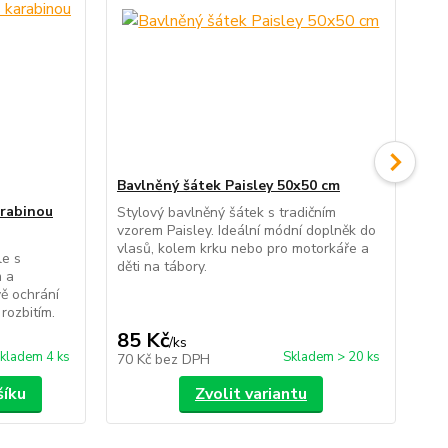
Bavlněný šátek Paisley 50x50 cm
Po
bíl
arabinou
Stylový bavlněný šátek s tradičním
vzorem Paisley. Ideální módní doplněk do
Nep
vlasů, kolem krku nebo pro motorkáře a
cm.
le s
děti na tábory.
bar
m a
šňů
vě ochrání
rozbitím.
85 Kč
89
/
ks
kladem 4 ks
Skladem > 20 ks
70 Kč
bez DPH
74
šíku
Zvolit variantu