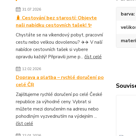
31.07.2026
barva
🧳 Cestování bez starostí: Objevte
naši nabídku cestovních tašek! ✨
veliko
Chystáte se na víkendový pobyt, pracovní
materi
cestu nebo velkou dovolenou? ✈️✈️ V naší
nabídce cestovních tašek si vybere
opravdu každý! Připravili jsme p...
číst celé
12.02.2026
Doprava a platba – rychlé doručení po
celé ČR
Souvise
Zajišťujeme rychlé doručení po celé České
republice za výhodné ceny. Vybrat si
můžete mezi doručením na adresu nebo
pohodlným vyzvednutím na výdejním ...
číst celé
22.01.2026