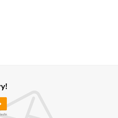
y!
asíte.