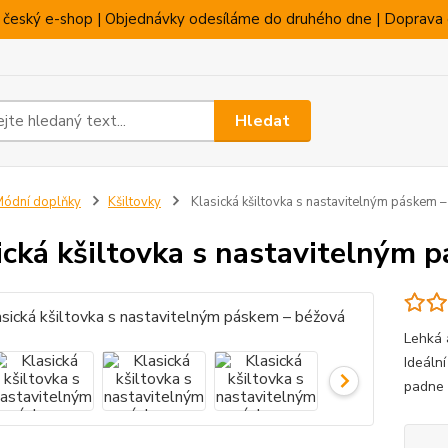
 český e-shop | Objednávky odesíláme do druhého dne | Doprava 
Hledat
ódní doplňky
Kšiltovky
Klasická kšiltovka s nastavitelným páskem 
ická kšiltovka s nastavitelným 
Lehká 
Ideální
padne