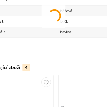
béžová
st
L-XL
ál
bavlna
jící zboží
4