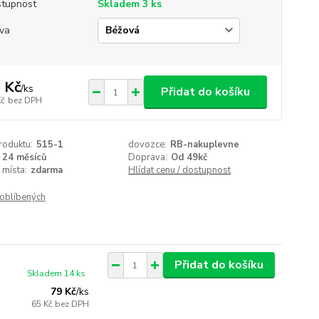
tupnost
Skladem 3 ks
va
 Kč
/
ks
Přidat do košíku
Kč
bez DPH
roduktu:
515-1
dovozce:
RB-nakuplevne
24 měsíců
Doprava:
Od 49kč
 místa:
zdarma
Hlídat cenu / dostupnost
oblíbených
Přidat do košíku
Skladem 14 ks
79 Kč
/
ks
65 Kč
bez DPH