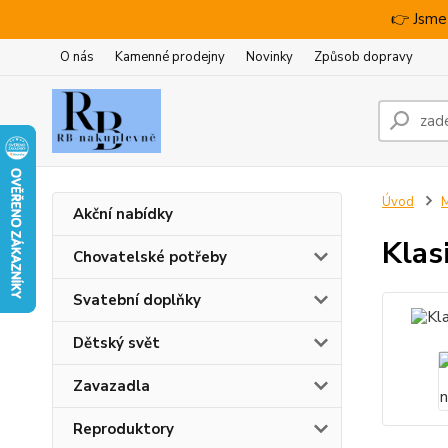
👉 Jsme
O nás
Kamenné prodejny
Novinky
Způsob dopravy
Úvod
M
Akční nabídky
Klas
Chovatelské potřeby
Svatební doplňky
Dětský svět
Zavazadla
Reproduktory