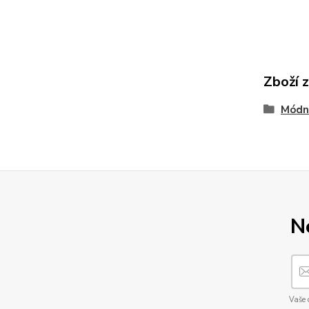
Zboží 
Módn
N
Vaše 