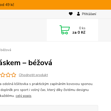
od 49 kč
Přihlášení
0
ks
za
0 Kč
– béžová
páskem – béžová
Ohodnotit produkt
a odolná kšiltovka s praktickým zapínáním kovovou sponou.
 doplněk pro sport i volný čas, který díky čistému designu
 každému.
celý popis