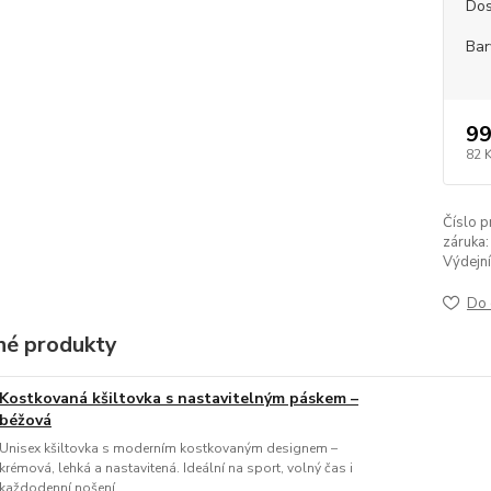
Dos
Bar
99
82 
Číslo p
záruka:
Výdejní
Do 
é produkty
Kostkovaná kšiltovka s nastavitelným páskem –
béžová
Unisex kšiltovka s moderním kostkovaným designem –
krémová, lehká a nastavitená. Ideální na sport, volný čas i
každodenní nošení.