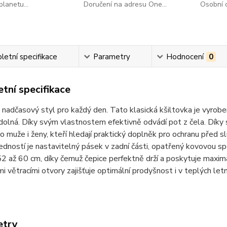
lanetu...
Doručení na adresu One...
Osobní o
etní specifikace
Parametry
Hodnocení
0
tní specifikace
 nadčasový styl pro každý den.
Tato klasická kšiltovka je vyrobe
dolná. Díky svým vlastnostem efektivně odvádí pot z čela. Díky
o muže i ženy, kteří hledají praktický doplněk pro ochranu před 
edností je nastavitelný pásek v zadní části, opatřený kovovou s
2 až 60 cm, díky čemuž čepice perfektně drží a poskytuje maximá
i větracími otvory zajišťuje optimální prodyšnost i v teplých letn
etry