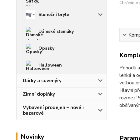
Chráníme p
Sluneční brýle
Dámské slamáky
Kompl
Opasky
Komple
Halloween
Pohodlí a
lehká a o
Dárky a suvenýry
volbou pr
Hlavní př
Zimní doplňky
rozmezí 5
obšívaným
Vybavení prodejen – nové i
bazarové
Novinky
Param