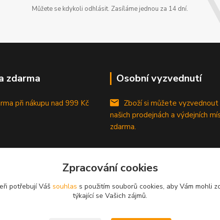
Můžete se kdykoli odhlásit. Zasíláme jednou za 14 dní.
a zdarma
Osobní vyzvednutí
rma při nákupu
nad 999 Kč
Zboží si můžete vyzvednout
našich prodejnách a výdejních mí
zdarma.
Zpracování cookies
eři potřebují Váš
souhlas
s použitím souborů cookies, aby Vám mohli z
týkající se Vašich zájmů.