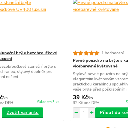
sluneční brýle bezobroučkové
1 hodnocení
uxusní
Pevné pouzdro na brýle s k
vícebarevné květované
bezobroučkové sluneční brýle s
hranou, stylový doplněk pro
Stylové pevné pouzdro na brý
ní nošení.
elegantním květinovým vzore
praktickou karabinou spolehli
vaše brýle před poškrábáním i 
č
39 Kč
/
ks
/
ks
Skladem 3 ks
S
ez DPH
32 Kč
bez DPH
Zvolit variantu
Přidat do ko