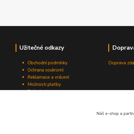
Užitečné odkazy
Doprav
Obchodní podmínky
Doprava zda
Ochrana soukromí
Reklamace a vrácení
Možnosti platby
Způsob dopravy
Odstoupení od smlouvy
Náš e-shop a partn