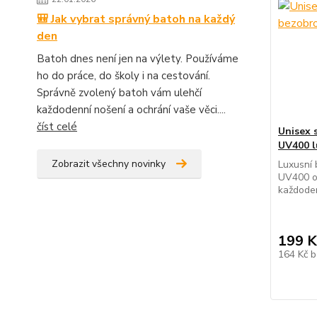
🎒 Jak vybrat správný batoh na každý
den
Batoh dnes není jen na výlety. Používáme
ho do práce, do školy i na cestování.
Správně zvolený batoh vám ulehčí
každodenní nošení a ochrání vaše věci....
číst celé
Unisex 
UV400 l
Zobrazit všechny novinky
Luxusní 
UV400 oc
každoden
199 K
164 Kč
b