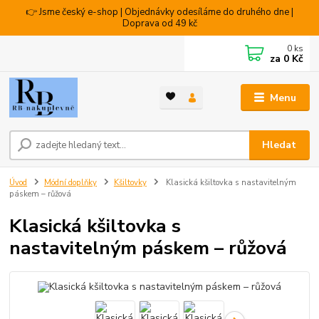
👉 Jsme český e-shop | Objednávky odesíláme do druhého dne |
Doprava od 49 kč
0
ks
za
0 Kč
Menu
Hledat
Úvod
Módní doplňky
Kšiltovky
Klasická kšiltovka s nastavitelným
páskem – růžová
Klasická kšiltovka s
nastavitelným páskem – růžová