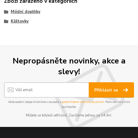
Zboží zařazeno v kategoriích
Módní doplňky
Kšiltovky
Nepropásněte novinky, akce a
slevy!
Přihlásit se
Vaše osobní údaje chráníme v souladu s
podmínkami ochrany soukromí
. Potvrzením s nimi
souhlasíte.
Můžete se kdykoli odhlásit. Zasíláme jednou za 14 dní.