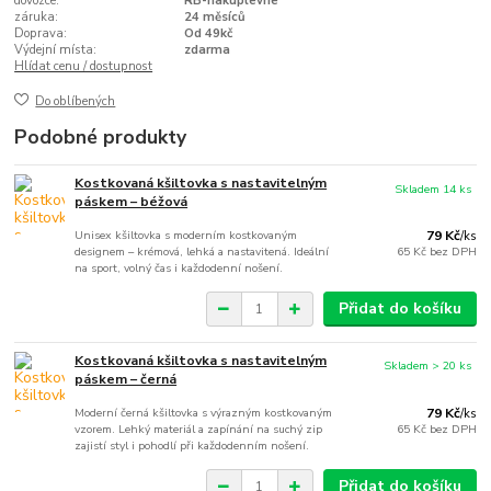
dovozce:
RB-nakuplevne
záruka:
24 měsíců
Doprava:
Od 49kč
Výdejní místa:
zdarma
Hlídat cenu / dostupnost
Do oblíbených
Podobné produkty
Kostkovaná kšiltovka s nastavitelným
Skladem 14 ks
páskem – béžová
Unisex kšiltovka s moderním kostkovaným
79 Kč
/
ks
designem – krémová, lehká a nastavitená. Ideální
65 Kč
bez DPH
na sport, volný čas i každodenní nošení.
Přidat do košíku
Kostkovaná kšiltovka s nastavitelným
Skladem > 20 ks
páskem – černá
Moderní černá kšiltovka s výrazným kostkovaným
79 Kč
/
ks
vzorem. Lehký materiál a zapínání na suchý zip
65 Kč
bez DPH
zajistí styl i pohodlí při každodenním nošení.
Přidat do košíku