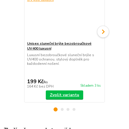
Unisex sluneční brýle bezobroučkové
UV400 luxusní
Pevné pouzd
Luxusní bezobroučkové sluneční brýle s
vícebarevné
UV400 ochranou, stylový doplněk pro
Stylové pevn
každodenní nošení.
elegantním k
karabinou sp
před poškráb
199 Kč
39 Kč
/
ks
/
ks
Skladem 3 ks
164 Kč
bez DPH
32 Kč
bez D
Zvolit variantu