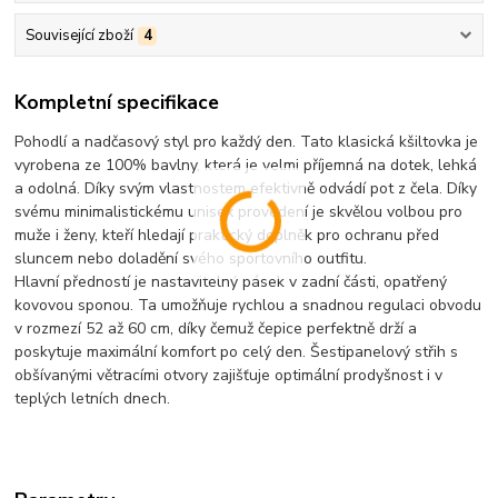
Související zboží
4
Kompletní specifikace
Pohodlí a nadčasový styl pro každý den.
Tato klasická kšiltovka je
vyrobena ze 100% bavlny, která je velmi příjemná na dotek, lehká
a odolná. Díky svým vlastnostem efektivně odvádí pot z čela. Díky
svému minimalistickému unisex provedení je skvělou volbou pro
muže i ženy, kteří hledají praktický doplněk pro ochranu před
sluncem nebo doladění svého sportovního outfitu.
Hlavní předností je nastavitelný pásek v zadní části, opatřený
kovovou sponou. Ta umožňuje rychlou a snadnou regulaci obvodu
v rozmezí 52 až 60 cm, díky čemuž čepice perfektně drží a
poskytuje maximální komfort po celý den. Šestipanelový střih s
obšívanými větracími otvory zajišťuje optimální prodyšnost i v
teplých letních dnech.