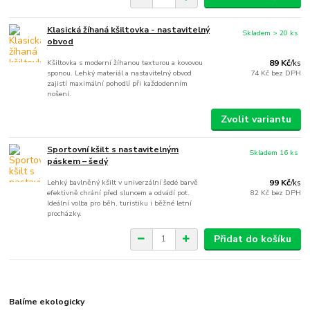
Klasická žíhaná kšiltovka - nastavitelný
Skladem > 20 ks
obvod
Kšiltovka s moderní žíhanou texturou a kovovou
89 Kč
/
ks
sponou. Lehký materiál a nastavitelný obvod
74 Kč
bez DPH
zajistí maximální pohodlí při každodenním
nošení.
Zvolit variantu
Sportovní kšilt s nastavitelným
Skladem 16 ks
páskem – šedý
Lehký bavlněný kšilt v univerzální šedé barvě
99 Kč
/
ks
efektivně chrání před sluncem a odvádí pot.
82 Kč
bez DPH
Ideální volba pro běh, turistiku i běžné letní
procházky.
Přidat do košíku
Balíme ekologicky