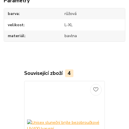
Parametry
barva
růžová
velikost
L-XL
materiál
bavlna
Související zboží
4