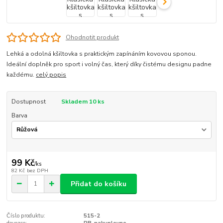
Ohodnotit produkt
Lehká a odolná kšiltovka s praktickým zapínáním kovovou sponou.
Ideální doplněk pro sport i volný čas, který díky čistému designu padne
každému.
celý popis
Dostupnost
Skladem 10 ks
Barva
99 Kč
/
ks
82 Kč
bez DPH
Přidat do košíku
Číslo produktu:
515-2