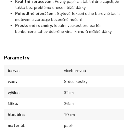
Kvalitní zpracování:
Pevný papír a stabilní dno zajistí, že
taška bez problému unese i těžší dárky.
Pohodlné přenášení:
Stylové textilní ucho barevně ladí s
motivem a zaručuje bezpečné nošení.
Prostorné rozměry:
Ideální velikost pro parfém,
bonboniéru, láhev dobrého vína, knihu či měkké dárky.
Parametry
barva
vícebarevná
vzor
Srdce kostky
výška
32cm
šířka
26cm
hloubka
10 cm
materiál
papír