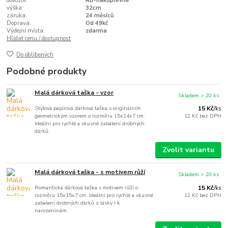
dovozce:
RB-nakuplevne
výška:
32cm
záruka:
24 měsíců
Doprava:
Od 49kč
Výdejní místa:
zdarma
Hlídat cenu / dostupnost
Do oblíbených
Podobné produkty
Malá dárková taška - vzor
Skladem > 20 ks
Stylová papírová dárková taška s originálním
15 Kč
/
ks
geometrickým vzorem o rozměru 15x14x7 cm.
12 Kč
bez DPH
Ideální pro rychlé a vkusné zabalení drobných
dárků.
Zvolit variantu
Malá dárková taška - s motivem růží
Skladem > 20 ks
Romantická dárková taška s motivem růží o
15 Kč
/
ks
rozměru 15x15x7 cm. Ideální pro rychlé a vkusné
12 Kč
bez DPH
zabalení drobných dárků z lásky i k
narozeninám.