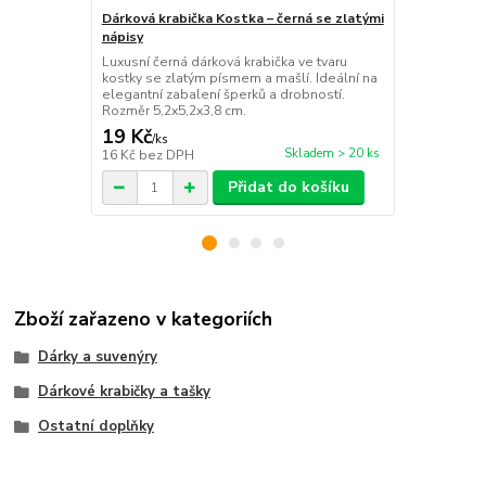
Dárková krabička Kostka – černá se zlatými
Dárková kra
nápisy
a nápisem –
Luxusní černá dárková krabička ve tvaru
Elegantní čt
kostky se zlatým písmem a mašlí. Ideální na
luxusní text
elegantní zabalení šperků a drobností.
Wishes. Ideál
Rozměr 5,2x5,2x3,8 cm.
doplňky.
19 Kč
39 Kč
/
ks
/
ks
Skladem > 20 ks
16 Kč
bez DPH
32 Kč
bez D
Přidat do košíku
Zboží zařazeno v kategoriích
Dárky a suvenýry
Dárkové krabičky a tašky
Ostatní doplňky