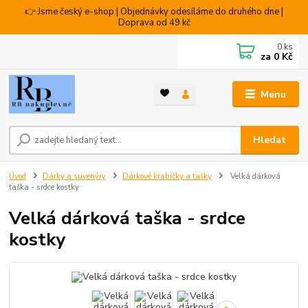
👉 Jsme český e-shop | Objednávky odesíláme do druhého dne |
Doprava od 49 kč
0
ks
za
0 Kč
Menu
Hledat
Úvod
Dárky a suvenýry
Dárkové krabičky a tašky
Velká dárková
taška - srdce kostky
Velká dárková taška - srdce
kostky