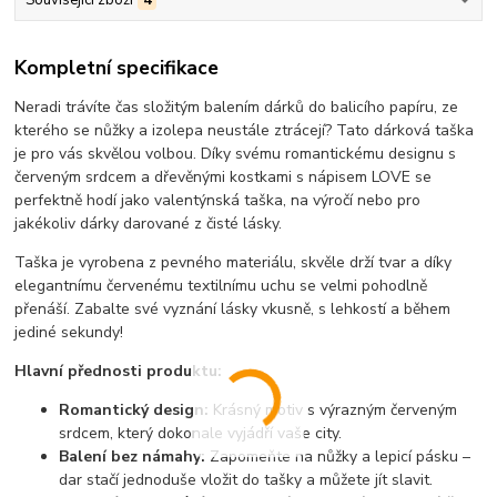
Související zboží
4
Kompletní specifikace
Neradi trávíte čas složitým balením dárků do balicího papíru, ze
kterého se nůžky a izolepa neustále ztrácejí? Tato dárková taška
je pro vás skvělou volbou. Díky svému romantickému designu s
červeným srdcem a dřevěnými kostkami s nápisem LOVE se
perfektně hodí jako valentýnská taška, na výročí nebo pro
jakékoliv dárky darované z čisté lásky.
Taška je vyrobena z pevného materiálu, skvěle drží tvar a díky
elegantnímu červenému textilnímu uchu se velmi pohodlně
přenáší. Zabalte své vyznání lásky vkusně, s lehkostí a během
jediné sekundy!
Hlavní přednosti produktu:
Romantický design:
Krásný motiv s výrazným červeným
srdcem, který dokonale vyjádří vaše city.
Balení bez námahy:
Zapomeňte na nůžky a lepicí pásku –
dar stačí jednoduše vložit do tašky a můžete jít slavit.