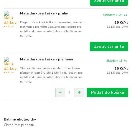
Zvolit variantu
Malá dárková taška - pruhy
Skladem > 20 ks
Elegantní dárková taška s moderním pánským
15 Kč
/
ks
motivem o rozměru 15x15x8 cm. Ideální pro
12 Kč
bez DPH
rychlé a vkusné zabalení drobných dárků bez
námahy.
Zvolit variantu
Malá dárková taška - písmena
Skladem 19 ks
Stylová dárková taška s moderním motivem
15 Kč
/
ks
písmen o rozměru 15x14,5x7 cm. Ideální pro
12 Kč
bez DPH
rychlé a vkusné zabalení drobných dárků bez
námahy.
Přidat do košíku
Balíme ekologicky
Chráníme planetu...