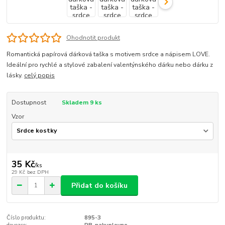
Ohodnotit produkt
Romantická papírová dárková taška s motivem srdce a nápisem LOVE.
Ideální pro rychlé a stylové zabalení valentýnského dárku nebo dárku z
lásky.
celý popis
Dostupnost
Skladem 9 ks
Vzor
35 Kč
/
ks
29 Kč
bez DPH
Přidat do košíku
Číslo produktu:
895-3