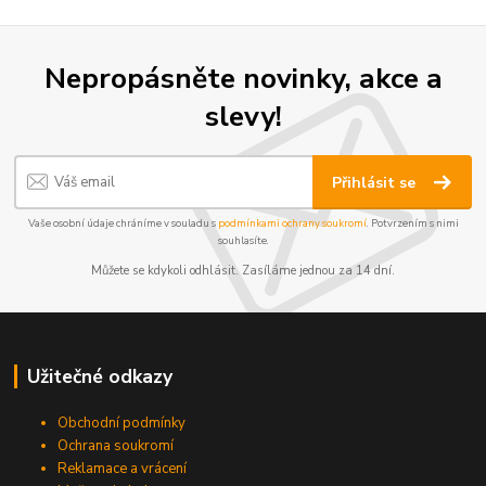
Nepropásněte novinky, akce a
slevy!
Přihlásit se
Vaše osobní údaje chráníme v souladu s
podmínkami ochrany soukromí
. Potvrzením s nimi
souhlasíte.
Můžete se kdykoli odhlásit. Zasíláme jednou za 14 dní.
Užitečné odkazy
Obchodní podmínky
Ochrana soukromí
Reklamace a vrácení