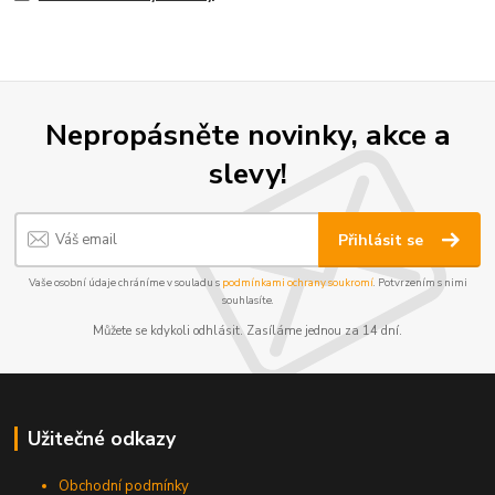
Nepropásněte novinky, akce a
slevy!
Přihlásit se
Vaše osobní údaje chráníme v souladu s
podmínkami ochrany soukromí
. Potvrzením s nimi
souhlasíte.
Můžete se kdykoli odhlásit. Zasíláme jednou za 14 dní.
Užitečné odkazy
Obchodní podmínky