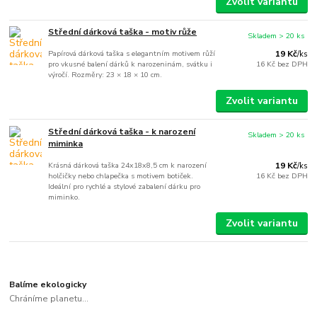
Zvolit variantu
Střední dárková taška - motiv růže
Skladem > 20 ks
Papírová dárková taška s elegantním motivem růží
19 Kč
/
ks
pro vkusné balení dárků k narozeninám, svátku i
16 Kč
bez DPH
výročí. Rozměry: 23 × 18 × 10 cm.
Zvolit variantu
Střední dárková taška - k narození
Skladem > 20 ks
miminka
Krásná dárková taška 24x18x8,5 cm k narození
19 Kč
/
ks
holčičky nebo chlapečka s motivem botiček.
16 Kč
bez DPH
Ideální pro rychlé a stylové zabalení dárku pro
miminko.
Zvolit variantu
Balíme ekologicky
Chráníme planetu...