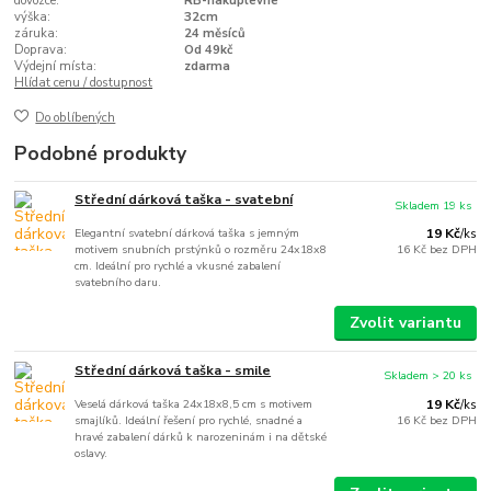
dovozce:
RB-nakuplevne
výška:
32cm
záruka:
24 měsíců
Doprava:
Od 49kč
Výdejní místa:
zdarma
Hlídat cenu / dostupnost
Do oblíbených
Podobné produkty
Střední dárková taška - svatební
Skladem 19 ks
Elegantní svatební dárková taška s jemným
19 Kč
/
ks
motivem snubních prstýnků o rozměru 24x18x8
16 Kč
bez DPH
cm. Ideální pro rychlé a vkusné zabalení
svatebního daru.
Zvolit variantu
Střední dárková taška - smile
Skladem > 20 ks
Veselá dárková taška 24x18x8,5 cm s motivem
19 Kč
/
ks
smajlíků. Ideální řešení pro rychlé, snadné a
16 Kč
bez DPH
hravé zabalení dárků k narozeninám i na dětské
oslavy.