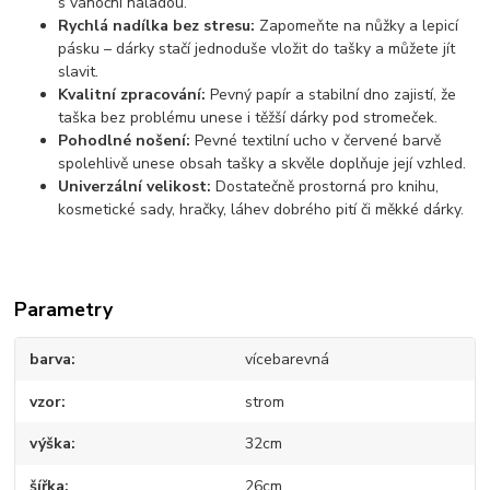
s vánoční náladou.
Rychlá nadílka bez stresu:
Zapomeňte na nůžky a lepicí
pásku – dárky stačí jednoduše vložit do tašky a můžete jít
slavit.
Kvalitní zpracování:
Pevný papír a stabilní dno zajistí, že
taška bez problému unese i těžší dárky pod stromeček.
Pohodlné nošení:
Pevné textilní ucho v červené barvě
spolehlivě unese obsah tašky a skvěle doplňuje její vzhled.
Univerzální velikost:
Dostatečně prostorná pro knihu,
kosmetické sady, hračky, láhev dobrého pití či měkké dárky.
Parametry
barva
vícebarevná
vzor
strom
výška
32cm
šířka
26cm