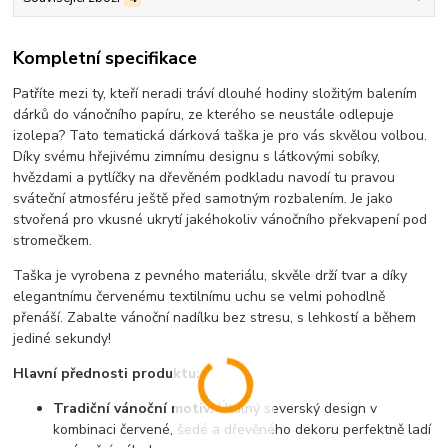
Kompletní specifikace
Patříte mezi ty, kteří neradi tráví dlouhé hodiny složitým balením
dárků do vánočního papíru, ze kterého se neustále odlepuje
izolepa? Tato tematická dárková taška je pro vás skvělou volbou.
Díky svému hřejivému zimnímu designu s látkovými sobíky,
hvězdami a pytlíčky na dřevěném podkladu navodí tu pravou
sváteční atmosféru ještě před samotným rozbalením. Je jako
stvořená pro vkusné ukrytí jakéhokoliv vánočního překvapení pod
stromečkem.
Taška je vyrobena z pevného materiálu, skvěle drží tvar a díky
elegantnímu červenému textilnímu uchu se velmi pohodlně
přenáší. Zabalte vánoční nadílku bez stresu, s lehkostí a během
jediné sekundy!
Hlavní přednosti produktu:
Tradiční vánoční motiv:
Útulný severský design v
kombinaci červené, šedé a dřevěného dekoru perfektně ladí