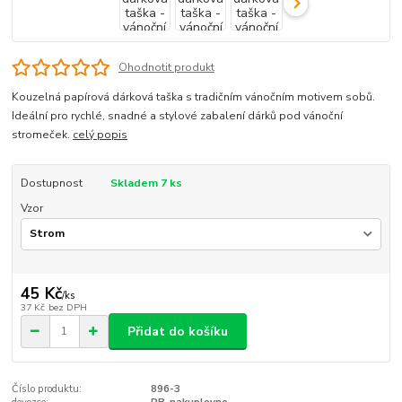
Ohodnotit produkt
Kouzelná papírová dárková taška s tradičním vánočním motivem sobů.
Ideální pro rychlé, snadné a stylové zabalení dárků pod vánoční
stromeček.
celý popis
Dostupnost
Skladem 7 ks
Vzor
45 Kč
/
ks
37 Kč
bez DPH
Přidat do košíku
Číslo produktu:
896-3