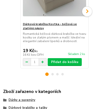
Dárková krabička Kostka – béžová se
Dárková kra
zlatými nápisy
zlatými nápi
Romantická béžová dárková krabička ve tvaru
Vkusná hnědá
kostky se zlatým písmem a mašlí. Ideální na
kostky se zl
elegantní zabalení šperků a drobností.
elegantní za
Rozměr 5,2x5
19 Kč
19 Kč
/
ks
/
ks
Skladem 2 ks
16 Kč
bez DPH
16 Kč
bez D
Přidat do košíku
Zboží zařazeno v kategoriích
Dárky a suvenýry
Dárkové krabičky a tašky