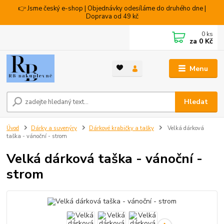
👉 Jsme český e-shop | Objednávky odesíláme do druhého dne |
Doprava od 49 kč
0
ks
za
0 Kč
Menu
Hledat
Úvod
Dárky a suvenýry
Dárkové krabičky a tašky
Velká dárková
taška - vánoční - strom
Velká dárková taška - vánoční -
strom