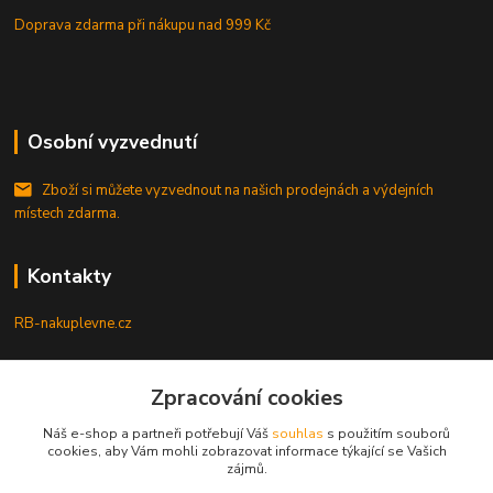
Doprava zdarma při nákupu
nad 999 Kč
Osobní vyzvednutí
Zboží si můžete vyzvednout na našich prodejnách a výdejních
místech zdarma.
Kontakty
RB-nakuplevne.cz
Zákaznická podpora
Zpracování cookies
+420 222722421
(Po-Pá, 8-17 hod.)
Náš e-shop a partneři potřebují Váš
souhlas
s použitím souborů
cookies, aby Vám mohli zobrazovat informace týkající se Vašich
info@rb-nakuplevne.cz
zájmů.