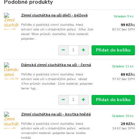
Podobné produkty
Zimní sluchátka na uši dívčí - béžová
Skladem 5 ks
Pořiďte si praktická zimní sluchátka, která
99 Kč
/
ks
ochrání vaše uši v chladnějším počasí. šířka: 2cm
82 Kč
bez DPH
obvod: 50cm průměr sluchátka: 10cm materiál:
polyester...
Přidat do košíku
Dámská zimní sluchátka na uši - černá
Skladem 11 ks
Pořiďte si praktická zimní sluchátka, která
69 Kč
/
ks
ochrání vaše uši v chladnějším počasí. obvod:
57 Kč
bez DPH
37cm průměr sluchátek: 12cm materiál: polyester
barva: tyg...
Přidat do košíku
Zimní sluchátka na uši - kostka hnědá
Skladem 15 ks
Pořiďte si praktická zimní sluchátka, která
29 Kč
/
ks
ochrání vaše uši v chladnějším počasí. velikost:
24 Kč
bez DPH
univerzální materiál: polyester barva: kostka
hnědá