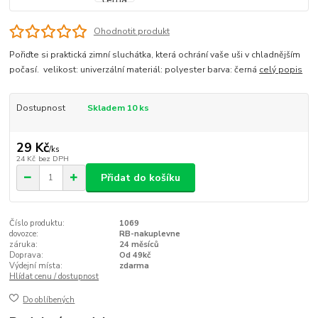
Ohodnotit produkt
Pořiďte si praktická zimní sluchátka, která ochrání vaše uši v chladnějším
počasí. velikost: univerzální materiál: polyester barva: černá
celý popis
Dostupnost
Skladem 10 ks
29 Kč
/
ks
24 Kč
bez DPH
Přidat do košíku
Číslo produktu:
1069
dovozce:
RB-nakuplevne
záruka:
24 měsíců
Doprava:
Od 49kč
Výdejní místa:
zdarma
Hlídat cenu / dostupnost
Do oblíbených