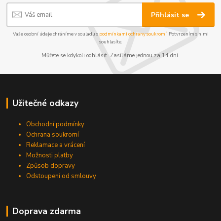
Přihlásit se
Vaše osobní údaje chráníme v souladu s
podmínkami ochrany soukromí
. Potvrzením s nimi
souhlasíte.
Můžete se kdykoli odhlásit. Zasíláme jednou za 14 dní.
Užitečné odkazy
Obchodní podmínky
Ochrana soukromí
Reklamace a vrácení
Možnosti platby
Způsob dopravy
Odstoupení od smlouvy
Doprava zdarma