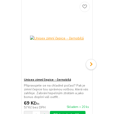
Unisex zimní čepice - černobílá
Unisex zimní
Připravujete se na chladné počasí? Pak je
Připravujete
zimní čepice tou správnou volbou, která vás
zimní čepice
zahřeje. Zabrání tepelným ztrátám a jako
zahřeje. Zab
bonus doplní váš outfit...
bonus doplní 
69 Kč
69 Kč
/
ks
/
ks
Skladem > 20 ks
57 Kč
bez DPH
57 Kč
bez D