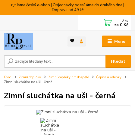
👉 Jsme český e-shop | Objednávky odesíláme do druhého dne |
Doprava od 49 kč
0
ks
za
0 Kč
Menu
Hledat
Úvod
Zimní doplňky
Zimní doplňky pro dospělé
Čepice a čelenky
Zimní sluchátka na uši - černá
Zimní sluchátka na uši - černá