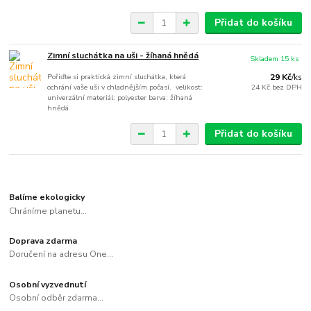
Přidat do košíku
Zimní sluchátka na uši - žíhaná hnědá
Skladem 15 ks
Pořiďte si praktická zimní sluchátka, která
29 Kč
/
ks
ochrání vaše uši v chladnějším počasí. velikost:
24 Kč
bez DPH
univerzální materiál: polyester barva: žíhaná
hnědá
Přidat do košíku
Balíme ekologicky
Chráníme planetu...
Doprava zdarma
Doručení na adresu One...
Osobní vyzvednutí
Osobní odběr zdarma...