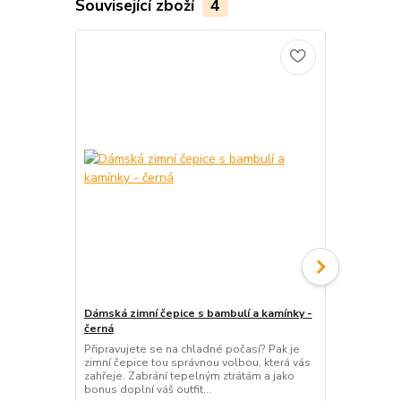
Související zboží
4
Dámská zimní čepice s bambulí a kamínky -
Dámská čepi
černá
Chcete působ
Pak je pro v
Připravujete se na chladné počasí? Pak je
správnou vol
zimní čepice tou správnou volbou, která vás
materiál: po
zahřeje. Zabrání tepelným ztrátám a jako
bonus doplní váš outfit...