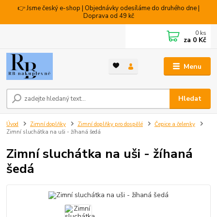
👉 Jsme český e-shop | Objednávky odesíláme do druhého dne |
Doprava od 49 kč
0
ks
za
0 Kč
Menu
Hledat
Úvod
Zimní doplňky
Zimní doplňky pro dospělé
Čepice a čelenky
Zimní sluchátka na uši - žíhaná šedá
Zimní sluchátka na uši - žíhaná
šedá