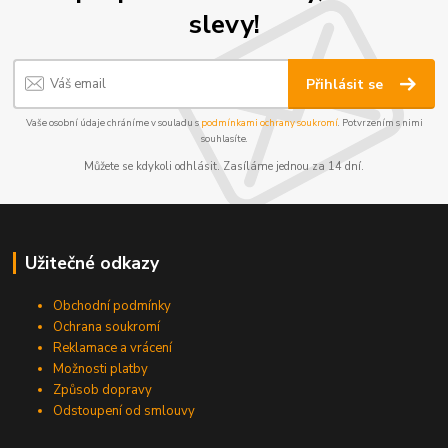
slevy!
Přihlásit se
Vaše osobní údaje chráníme v souladu s
podmínkami ochrany soukromí
. Potvrzením s nimi
souhlasíte.
Můžete se kdykoli odhlásit. Zasíláme jednou za 14 dní.
Užitečné odkazy
Obchodní podmínky
Ochrana soukromí
Reklamace a vrácení
Možnosti platby
Způsob dopravy
Odstoupení od smlouvy