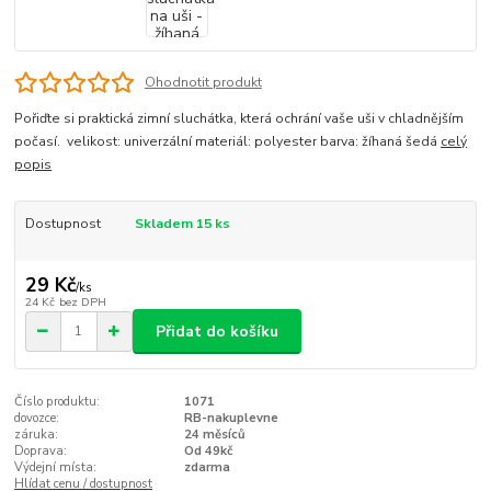
Ohodnotit produkt
Pořiďte si praktická zimní sluchátka, která ochrání vaše uši v chladnějším
počasí. velikost: univerzální materiál: polyester barva: žíhaná šedá
celý
popis
Dostupnost
Skladem 15 ks
29 Kč
/
ks
24 Kč
bez DPH
Přidat do košíku
Číslo produktu:
1071
dovozce:
RB-nakuplevne
záruka:
24 měsíců
Doprava:
Od 49kč
Výdejní místa:
zdarma
Hlídat cenu / dostupnost