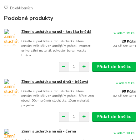
Do oblíbených
Podobné produkty
Zimní sluchátka na uši - kostka hnědá
Skladem 15 ks
Pořiďte si praktická zimní sluchátka, která
29 Kč
/
ks
ochrání vaše uši v chladnějším počasí. velikost:
24 Kč
bez DPH
univerzální materiál: polyester barva: kostka
hnědá
Přidat do košíku
Zimní sluchátka na uši dívčí - béžová
Skladem 5 ks
Pořiďte si praktická zimní sluchátka, která
99 Kč
/
ks
ochrání vaše uši v chladnějším počasí. šířka: 2cm
82 Kč
bez DPH
obvod: 50cm průměr sluchátka: 10cm materiál:
polyester...
Přidat do košíku
Zimní sluchátka na uši - černá
Skladem 10 ks