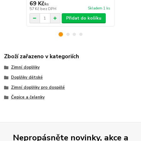
69 Kč
169 Kč
/
ks
/
ks
Skladem 1 ks
57 Kč
bez DPH
140 Kč
bez 
Přidat do košíku
Zboží zařazeno v kategoriích
Zimní doplňky
Doplňky dětské
Zimní doplňky pro dospělé
Čepice a čelenky
Nepropásněte novinky, akce a