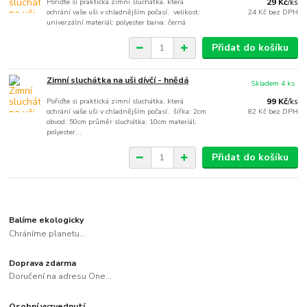
Pořiďte si praktická zimní sluchátka, která
29 Kč
/
ks
ochrání vaše uši v chladnějším počasí. velikost:
24 Kč
bez DPH
univerzální materiál: polyester barva: černá
Přidat do košíku
Zimní sluchátka na uši dívčí - hnědá
Skladem 4 ks
Pořiďte si praktická zimní sluchátka, která
99 Kč
/
ks
ochrání vaše uši v chladnějším počasí. šířka: 2cm
82 Kč
bez DPH
obvod: 50cm průměr sluchátka: 10cm materiál:
polyester...
Přidat do košíku
Balíme ekologicky
Chráníme planetu...
Doprava zdarma
Doručení na adresu One...
Osobní vyzvednutí