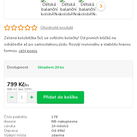
Ohodnotit produkt
Zelená koloběžka 5v1 se svítícími kolečky! Od prvních krůčků na
odrážedle až po samostatnou jízdu. Rozvíjí rovnováhu a stabilitu hravou
formou.
celý popis
Dostupnost
Skladem 20 ks
799 Kč
/
ks
660 Kč
bez DPH
Přidat do košíku
Číslo produktu:
176
dovozce:
RB-nakuplevne
záruka:
24 měsíců
Doprava:
Od 49kč
Výdejní místa:
zdarma