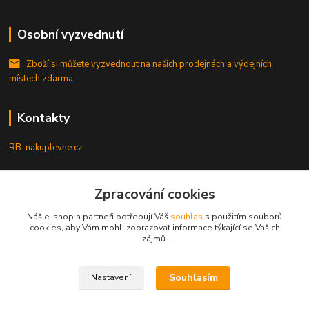
Osobní vyzvednutí
Zboží si můžete vyzvednout na našich prodejnách a výdejních
místech zdarma.
Kontakty
RB-nakuplevne.cz
Zákaznická podpora
Zpracování cookies
+420 222722421
(Po-Pá, 8-17 hod.)
Náš e-shop a partneři potřebují Váš
souhlas
s použitím souborů
cookies, aby Vám mohli zobrazovat informace týkající se Vašich
info@rb-nakuplevne.cz
zájmů.
Souhlasím
Nastavení