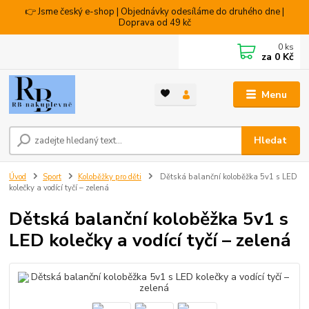
👉 Jsme český e-shop | Objednávky odesíláme do druhého dne |
Doprava od 49 kč
0
ks
za
0 Kč
Menu
Hledat
Úvod
Sport
Koloběžky pro děti
Dětská balanční koloběžka 5v1 s LED
kolečky a vodící tyčí – zelená
Dětská balanční koloběžka 5v1 s
LED kolečky a vodící tyčí – zelená