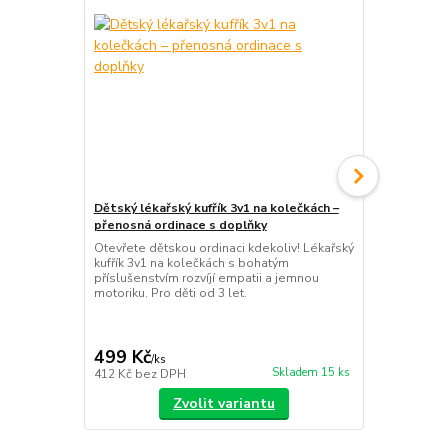
Dětský lékařský kufřík 3v1 na kolečkách –
Cestovní kuf
přenosná ordinace s doplňky
žlutý
Otevřete dětskou ordinaci kdekoliv! Lékařský
Dětský kufr 
kufřík 3v1 na kolečkách s bohatým
skořepina, n
příslušenstvím rozvíjí empatii a jemnou
ideální rozm
motoriku. Pro děti od 3 let.
cestování do
499 Kč
569 Kč
/
ks
/
ks
Skladem 15 ks
412 Kč
bez DPH
470 Kč
bez 
Zvolit variantu