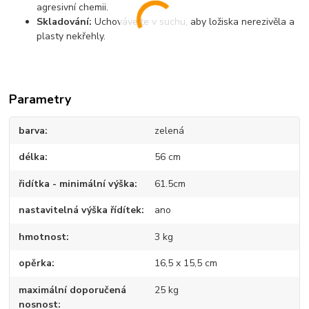
agresivní chemii.
Skladování:
Uchovávejte v suchu, aby ložiska nerezivěla a
plasty nekřehly.
Parametry
barva
zelená
délka
56 cm
řidítka - minimální výška
61.5cm
nastavitelná výška řídítek
ano
hmotnost
3 kg
opěrka
16,5 x 15,5 cm
maximální doporučená
25 kg
nosnost