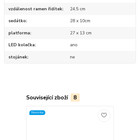
vzdálenost ramen řídítek
24,5 cm
sedátko
28 x 10cm
platforma
27 x 13 cm
LED kolečka
ano
stojánek
ne
Související zboží
8
Novinka
Novinka