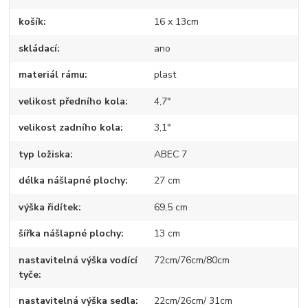
košík
16 x 13cm
skládací
ano
materiál rámu
plast
velikost předního kola
4,7"
velikost zadního kola
3,1"
typ ložiska
ABEC 7
délka nášlapné plochy
27 cm
výška řidítek
69,5 cm
šířka nášlapné plochy
13 cm
nastavitelná výška vodící
72cm/76cm/80cm
tyče
nastavitelná výška sedla
22cm/26cm/ 31cm