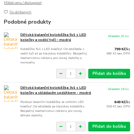
Hlídat cenu / dostupnost
Do oblíbených
Podobné produkty
Dětská balanční koloběžka 5v1 s LED
Skladem 19 ks
kolečky a vodící tyčí – modrá
Koloběžka 5v1 s LED kolečky! Od odrážedla s
799 Kč
/
ks
vodící tyčí až po klasickou koloběžku. Bezpečný
660 Kč
bez DPH
mechanismus náklonu pro rozvoj stability a
rovnováhy.
Přidat do košíku
Dětská balanční koloběžka 3v1 s LED
Skladem 16 ks
kolečky a skládacím sedátkem - modrá
Rostoucí balanční koloběžka se svítícími LED
649 Kč
/
ks
kolečky! Od odrážedla po klasickou koloběžku.
536 Kč
bez DPH
Bezpečný mechanismus náklonu pro rozvoj
dětské stability.
Přidat do košíku