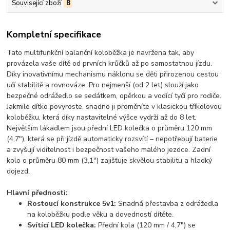
Související zboží
8
Kompletní specifikace
Tato multifunkční balanční koloběžka je navržena tak, aby
provázela vaše dítě od prvních krůčků až po samostatnou jízdu.
Díky inovativnímu
mechanismu náklonu
se děti přirozenou cestou
učí stabilitě a rovnováze. Pro nejmenší (od 2 let) slouží jako
bezpečné
odrážedlo se sedátkem, opěrkou a vodící tyčí
pro rodiče.
Jakmile dítko povyroste, snadno ji proměníte v klasickou tříkolovou
koloběžku, která díky nastavitelné výšce vydrží až do 8 let.
Největším lákadlem jsou
přední LED kolečka o průměru 120 mm
(4,7")
, která se při jízdě automaticky rozsvítí – nepotřebují baterie
a zvyšují viditelnost i bezpečnost vašeho malého jezdce. Zadní
kolo o průměru
80 mm (3,1")
zajišťuje skvělou stabilitu a hladký
dojezd.
Hlavní přednosti:
Rostoucí konstrukce 5v1:
Snadná přestavba z odrážedla
na koloběžku podle věku a dovedností dítěte.
Svítící LED kolečka:
Přední kola (120 mm / 4,7") se