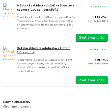
Městská skládací koloběžka Scooter s
Skladem 9 ks
nosností 100 kg – černá/bílá
Praktická městská koloběžka s rychlým skládacím
1 199 Kč
/
ks
mechanismem. Velká 20cm kola, nosnost 100 kg
991 Kč
bez DPH
a nastavitelná výška řídítek pro pohodlnou jízdu
každého.
Zvolit variantu
Dětská skládací koloběžka s kufrem
Skladem 17 ks
2v1 - modrá
Veselá modrá koloběžka se skládacím kufříkem!
649 Kč
/
ks
Aktivní pohyb a úložný prostor pro hračky v
536 Kč
bez DPH
jednom. Odolná konstrukce, svítící kolečka a
nosnost 40 kg.
Zvolit variantu
Balíme ekologicky
Chráníme planetu...