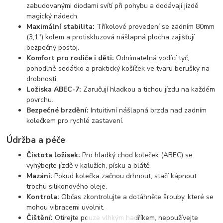
zabudovanými diodami svítí při pohybu a dodávají jízdě
magický nádech.
Maximální stabilita:
Tříkolové provedení se zadním 80mm
(3,1") kolem a protiskluzová nášlapná plocha zajišťují
bezpečný postoj.
Komfort pro rodiče i děti:
Odnímatelná vodící tyč,
pohodlné sedátko a praktický košíček ve tvaru berušky na
drobnosti.
Ložiska ABEC-7:
Zaručují hladkou a tichou jízdu na každém
povrchu.
Bezpečné brzdění:
Intuitivní nášlapná brzda nad zadním
kolečkem pro rychlé zastavení.
Údržba a péče
Čistota ložisek:
Pro hladký chod koleček (ABEC) se
vyhýbejte jízdě v kalužích, písku a blátě.
Mazání:
Pokud kolečka začnou drhnout, stačí kápnout
trochu silikonového oleje.
Kontrola:
Občas zkontrolujte a dotáhněte šrouby, které se
mohou vibracemi uvolnit.
Čištění:
Otírejte pouze vlhkým hadříkem, nepoužívejte