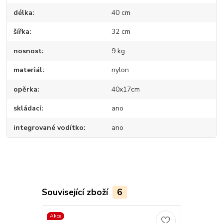
délka
40 cm
šířka
32 cm
nosnost
9 kg
materiál
nylon
opěrka
40x17cm
skládací
ano
integrované vodítko
ano
Související zboží
6
Akce