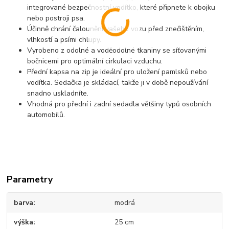
integrované bezpečnostní vodítko, které připnete k obojku
nebo postroji psa.
Účinně chrání čalounění vašeho vozu před znečištěním,
vlhkostí a psími chlupy.
Vyrobeno z odolné a voděodolné tkaniny se síťovanými
bočnicemi pro optimální cirkulaci vzduchu.
Přední kapsa na zip je ideální pro uložení pamlsků nebo
vodítka. Sedačka je skládací, takže ji v době nepoužívání
snadno uskladníte.
Vhodná pro přední i zadní sedadla většiny typů osobních
automobilů.
Parametry
barva
modrá
výška
25 cm