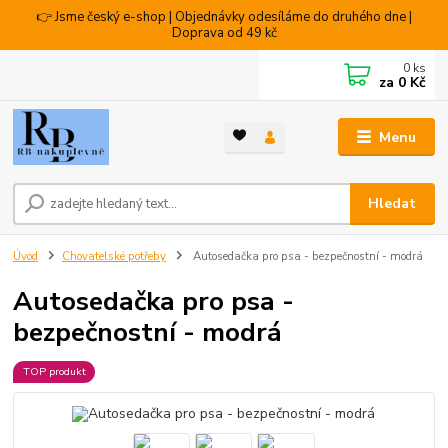
👉 Jsme český e-shop | Objednávky odesíláme do druhého dne |
Doprava od 49 kč
0
ks
za
0 Kč
Menu
Hledat
Úvod
Chovatelské potřeby
Autosedačka pro psa - bezpečnostní - modrá
Autosedačka pro psa -
bezpečnostní - modrá
TOP produkt