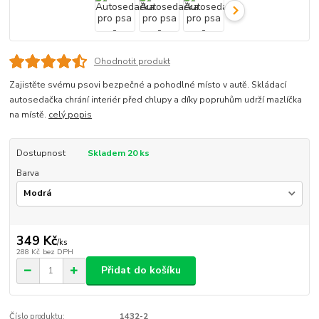
Ohodnotit produkt
Zajistěte svému psovi bezpečné a pohodlné místo v autě. Skládací
autosedačka chrání interiér před chlupy a díky popruhům udrží mazlíčka
na místě.
celý popis
Dostupnost
Skladem 20 ks
Barva
349 Kč
/
ks
288 Kč
bez DPH
Přidat do košíku
Číslo produktu:
1432-2