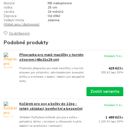
dovozce:
RB-nakuplevne
výška:
25 cm
záruka:
24 měsíců
Doprava:
Od 49kč
Výdejní místa:
zdarma
Hlídat cenu / dostupnost
Do oblíbených
Podobné produkty
Přepravka pro malé mazlíčky s horním
Skladem 5 ks
otvorem (46x31x29 cm)
Praktická přepravka pro malé mazlíčky s horním
429 Kč
/
ks
otvorem pro uklidnění, odnímatelnými kovovými
355 Kč
bez DPH
dvířky a krmítkem v balení. Ideální pro bezpečné
cesty.
Zvolit variantu
Kočárek pro psy a kočky do 11kg -
Skladem 9 ks
lehký, skládací, komfortní a bezpečný
Skládací čtyřkolový kočárek pro psy a kočky –
1 499 Kč
/
ks
pohodlný, lehký, s brzdami a síťovaným krytím.
1 239 Kč
bez DPH
Ideální na procházky i cestování.