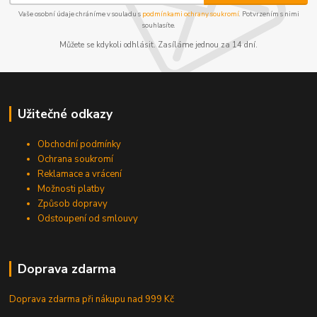
Vaše osobní údaje chráníme v souladu s
podmínkami ochrany soukromí
. Potvrzením s nimi
souhlasíte.
Můžete se kdykoli odhlásit. Zasíláme jednou za 14 dní.
Užitečné odkazy
Obchodní podmínky
Ochrana soukromí
Reklamace a vrácení
Možnosti platby
Způsob dopravy
Odstoupení od smlouvy
Doprava zdarma
Doprava zdarma při nákupu
nad 999 Kč