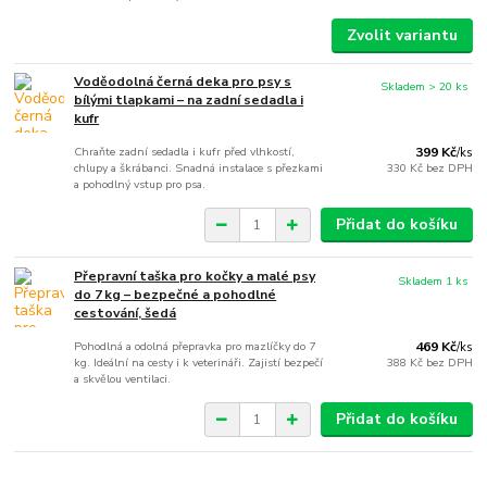
Zvolit variantu
Voděodolná černá deka pro psy s
Skladem > 20 ks
bílými tlapkami – na zadní sedadla i
kufr
Chraňte zadní sedadla i kufr před vlhkostí,
399 Kč
/
ks
chlupy a škrábanci. Snadná instalace s přezkami
330 Kč
bez DPH
a pohodlný vstup pro psa.
Přidat do košíku
Přepravní taška pro kočky a malé psy
Skladem 1 ks
do 7 kg – bezpečné a pohodlné
cestování, šedá
Pohodlná a odolná přepravka pro mazlíčky do 7
469 Kč
/
ks
kg. Ideální na cesty i k veterináři. Zajistí bezpečí
388 Kč
bez DPH
a skvělou ventilaci.
Přidat do košíku