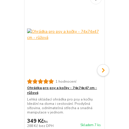
Krytá toalet
1 hodnocení
zelená - 56
Ohrádka pro psy a kočky - 74x74x47 cm -
Prostorná kry
růžová
Odolný plast
Lehká skládací ohrádka pro psy a kočky.
odnímatelném
Ideální na doma i cestování. Prodyšná
maximální so
síťovina, odnímatelná střecha a snadná
manipulace v jednom.
349 Kč
449 Kč
/
ks
/
ks
Skladem 7 ks
288 Kč
bez DPH
371 Kč
bez 