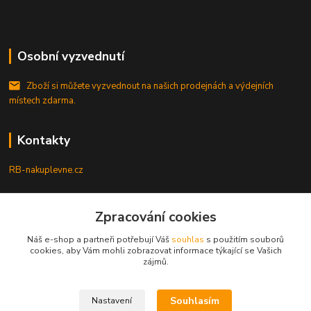
Osobní vyzvednutí
Zboží si můžete vyzvednout na našich prodejnách a výdejních
místech zdarma.
Kontakty
RB-nakuplevne.cz
Zákaznická podpora
Zpracování cookies
+420 222722421
(Po-Pá, 8-17 hod.)
Náš e-shop a partneři potřebují Váš
souhlas
s použitím souborů
cookies, aby Vám mohli zobrazovat informace týkající se Vašich
info@rb-nakuplevne.cz
zájmů.
Souhlasím
Nastavení