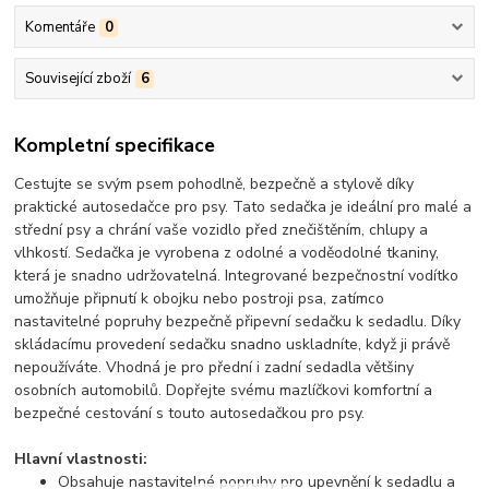
Komentáře
0
Související zboží
6
Kompletní specifikace
Cestujte se svým psem pohodlně, bezpečně a stylově díky
praktické autosedačce pro psy. Tato sedačka je ideální pro malé a
střední psy a chrání vaše vozidlo před znečištěním, chlupy a
vlhkostí. Sedačka je vyrobena z odolné a voděodolné tkaniny,
která je snadno udržovatelná. Integrované bezpečnostní vodítko
umožňuje připnutí k obojku nebo postroji psa, zatímco
nastavitelné popruhy bezpečně připevní sedačku k sedadlu. Díky
skládacímu provedení sedačku snadno uskladníte, když ji právě
nepoužíváte. Vhodná je pro přední i zadní sedadla většiny
osobních automobilů. Dopřejte svému mazlíčkovi komfortní a
bezpečné cestování s touto autosedačkou pro psy.
Hlavní vlastnosti:
Obsahuje nastavitelné popruhy pro upevnění k sedadlu a