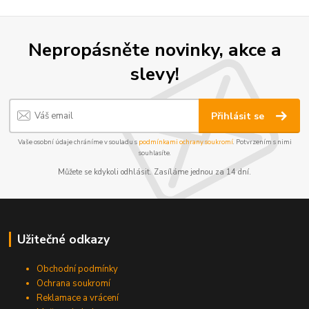
Nepropásněte novinky, akce a
slevy!
Přihlásit se
Vaše osobní údaje chráníme v souladu s
podmínkami ochrany soukromí
. Potvrzením s nimi
souhlasíte.
Můžete se kdykoli odhlásit. Zasíláme jednou za 14 dní.
Užitečné odkazy
Obchodní podmínky
Ochrana soukromí
Reklamace a vrácení