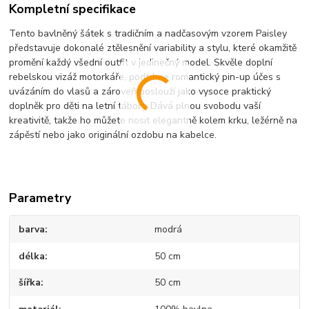
Kompletní specifikace
Tento bavlněný šátek s tradičním a nadčasovým vzorem Paisley
představuje dokonalé ztělesnění variability a stylu, které okamžitě
promění každý všední outfit v jedinečný model. Skvěle doplní
rebelskou vizáž motorkáře, podtrhne romantický pin-up účes s
uvázáním do vlasů a zároveň poslouží jako vysoce praktický
doplněk pro děti na letní tábory. Dává plnou svobodu vaší
kreativitě, takže ho můžete nosit elegantně kolem krku, ležérně na
zápěstí nebo jako originální ozdobu na kabelce.
Parametry
barva
modrá
délka
50 cm
šířka
50 cm