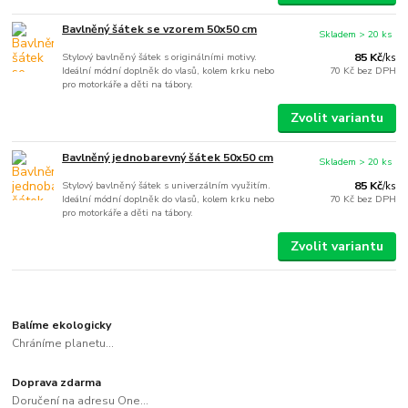
Bavlněný šátek se vzorem 50x50 cm
Skladem > 20 ks
Stylový bavlněný šátek s originálními motivy.
85 Kč
/
ks
Ideální módní doplněk do vlasů, kolem krku nebo
70 Kč
bez DPH
pro motorkáře a děti na tábory.
Zvolit variantu
Bavlněný jednobarevný šátek 50x50 cm
Skladem > 20 ks
Stylový bavlněný šátek s univerzálním využitím.
85 Kč
/
ks
Ideální módní doplněk do vlasů, kolem krku nebo
70 Kč
bez DPH
pro motorkáře a děti na tábory.
Zvolit variantu
Balíme ekologicky
Chráníme planetu...
Doprava zdarma
Doručení na adresu One...