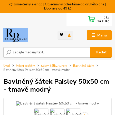
👉 Jsme český e-shop | Objednávky odesíláme do druhého dne |
Doprava od 49 kč
0
ks
za
0 Kč
Menu
Hledat
Úvod
Módní doplňky
Šátky, šálky, tunely
Bavlněné šátky
Bavlněný šátek Paisley 50x50 cm - tmavě modrý
Bavlněný šátek Paisley 50x50 cm
- tmavě modrý