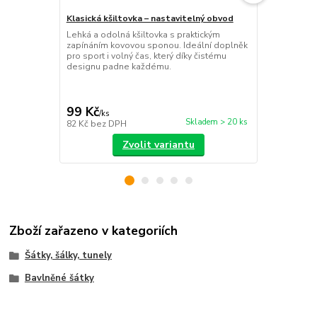
Klasická kšiltovka – nastavitelný obvod
Kšandy s pot
cm
Lehká a odolná kšiltovka s praktickým
zapínáním kovovou sponou. Ideální doplněk
Originální b
pro sport i volný čas, který díky čistému
brýlí a červe
designu padne každému.
Jsou plně nas
pohodlné na
99 Kč
129 Kč
/
ks
/
ks
Skladem > 20 ks
82 Kč
bez DPH
107 Kč
bez 
Zvolit variantu
Zboží zařazeno v kategoriích
Šátky, šálky, tunely
Bavlněné šátky