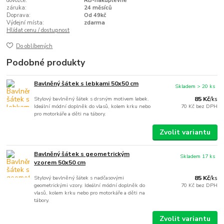
dovozce:
RB-nakuplevne
záruka:
24 měsíců
Doprava:
Od 49kč
Výdejní místa:
zdarma
Hlídat cenu / dostupnost
Do oblíbených
Podobné produkty
Bavlněný šátek s lebkami 50x50 cm
Skladem > 20 ks
Stylový bavlněný šátek s drsným motivem lebek.
85 Kč
/
ks
Ideální módní doplněk do vlasů, kolem krku nebo
70 Kč
bez DPH
pro motorkáře a děti na tábory.
Zvolit variantu
Bavlněný šátek s geometrickým
Skladem 17 ks
vzorem 50x50 cm
Stylový bavlněný šátek s nadčasovými
85 Kč
/
ks
geometrickými vzory. Ideální módní doplněk do
70 Kč
bez DPH
vlasů, kolem krku nebo pro motorkáře a děti na
tábory.
Zvolit variantu