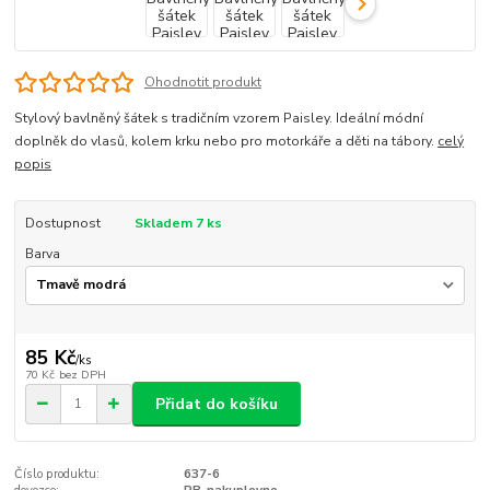
Ohodnotit produkt
Stylový bavlněný šátek s tradičním vzorem Paisley. Ideální módní
doplněk do vlasů, kolem krku nebo pro motorkáře a děti na tábory.
celý
popis
Dostupnost
Skladem 7 ks
Barva
85 Kč
/
ks
70 Kč
bez DPH
Přidat do košíku
Číslo produktu:
637-6