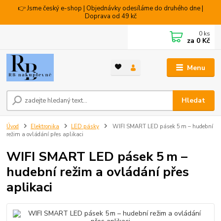
👉 Jsme český e-shop | Objednávky odesíláme do druhého dne |
Doprava od 49 kč
0
ks
za
0 Kč
Menu
Hledat
Úvod
Elektronika
LED pásky
WIFI SMART LED pásek 5 m – hudební
režim a ovládání přes aplikaci
WIFI SMART LED pásek 5 m –
hudební režim a ovládání přes
aplikaci