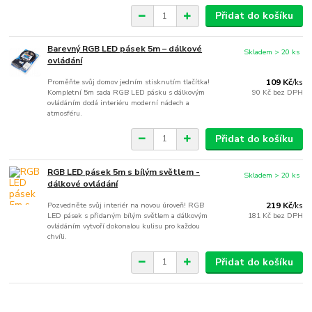
Přidat do košíku
Barevný RGB LED pásek 5m – dálkové
Skladem > 20 ks
ovládání
Proměňte svůj domov jedním stisknutím tlačítka!
109 Kč
/
ks
Kompletní 5m sada RGB LED pásku s dálkovým
90 Kč
bez DPH
ovládáním dodá interiéru moderní nádech a
atmosféru.
Přidat do košíku
RGB LED pásek 5m s bílým světlem -
Skladem > 20 ks
dálkové ovládání
Pozvedněte svůj interiér na novou úroveň! RGB
219 Kč
/
ks
LED pásek s přidaným bílým světlem a dálkovým
181 Kč
bez DPH
ovládáním vytvoří dokonalou kulisu pro každou
chvíli.
Přidat do košíku