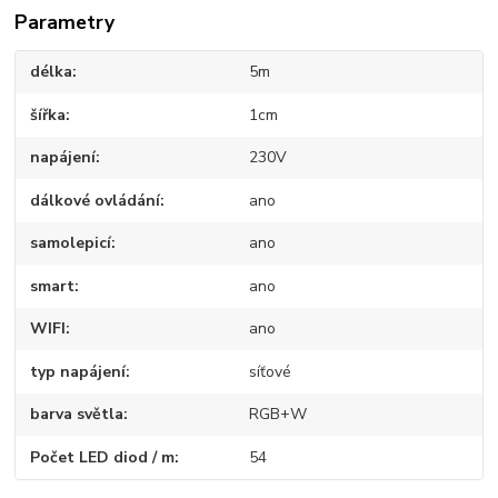
Parametry
délka
5m
šířka
1cm
napájení
230V
dálkové ovládání
ano
samolepicí
ano
smart
ano
WIFI
ano
typ napájení
síťové
barva světla
RGB+W
Počet LED diod / m
54