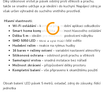
Díky silikonové vrstvě je pásek odolný proti vlhkosti a prachu,
takže se snadno udržuje a je ideální i do kuchyní. Napájecí zdroj je
však určen výhradně do suchého vnitřního prostředí.
Hlavní vlastnosti:
Wi-Fi ovládání
– kontrola přes mobilní aplikaci odkudkoliv
Smart home kompatibilita
– možnost hlasového ovládání
Délka 5 m
– ideální pro místnosti i podsvícení nábytku
SMD 5050 LED
– silné a syté RGB i bílé světlo
Hudební režim
– reakce na rytmus hudby
16 barev + režimy svícení
– variabilní nastavení atmosféry
Silikonová ochrana
– odolnost proti prachu a vlhkosti
Samolepicí vrstva
– snadná instalace bez nářadí
Možnost zkrácení
– přizpůsobení délky prostoru
Kompletní balení
– vše připraveno k okamžitému použití
Obsah balení: LED pásek 5 metrů, ovladač, zdroj do zásuvky, řídící
jednotka