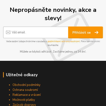
Nepropásněte novinky, akce a
slevy!
Přihlásit se
Vaše osobní údaje chráníme v souladu s
podmínkami ochrany soukromí
. Potvrzením s nimi
souhlasíte.
Můžete se kdykoli odhlásit. Zasíláme jednou za 14 dní.
Užitečné odkazy
Obchodní podmínky
Ochrana soukromí
Reklamace a vrácení
Možnosti platby
Způsob dopravy