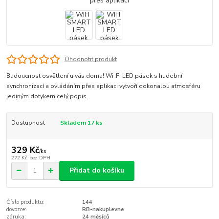
Ohodnotit produkt
Budoucnost osvětlení u vás doma! Wi-Fi LED pásek s hudební
synchronizací a ovládáním přes aplikaci vytvoří dokonalou atmosféru
jediným dotykem
celý popis
Dostupnost
Skladem 17 ks
329 Kč
/
ks
272 Kč
bez DPH
Přidat do košíku
Číslo produktu:
144
dovozce:
RB-nakuplevne
záruka:
24 měsíců