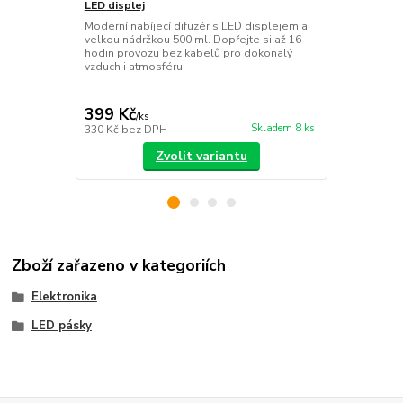
LED displej
černý: Solá
Moderní nabíjecí difuzér s LED displejem a
Bezdrátový 
velkou nádržkou 500 ml. Dopřejte si až 16
integrovaným
hodin provozu bez kabelů pro dokonalý
TWS pro ste
vzduch i atmosféru.
rádio a výdrž
299 Kč
Ušetříte 20 K
399 Kč
279 Kč
/
ks
/
ks
Skladem 8 ks
330 Kč
bez DPH
231 Kč
bez 
Zvolit variantu
Zboží zařazeno v kategoriích
Elektronika
LED pásky