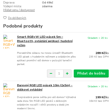
Doprava:
Od 49kč
Výdejní místa:
zdarma
Hlídat cenu / dostupnost
Do oblíbených
Podobné produkty
Smart RGB+W LED pásek 5m –
Skladem > 20 ks
Bluetooth, ovládání aplikací, hudební
režim
Pozvedněte zábavu na novou úroveň! Bluetooth
289 Kč
/
ks
LED pásek s hudebním režimem a ovládáním přes
239 Kč
bez DPH
aplikaci promění váš domov v pulzující taneční
parket.
Přidat do košíku
Barevný RGB LED pásek 10m (2x5m) -
Skladem > 20 ks
dálkové ovládání
Dvojnásobná porce světla pro váš domov! Výhodná
199 Kč
/
ks
sada dvou 5m RGB LED pásků s dálkovým
164 Kč
bez DPH
ovládáním rozzáří i větší prostory a dodá jim
moderní šmrnc.