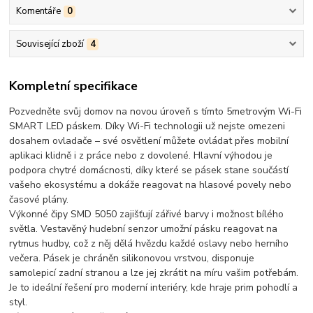
Komentáře
0
Související zboží
4
Kompletní specifikace
Pozvedněte svůj domov na novou úroveň s tímto
5metrovým Wi-Fi
SMART LED páskem
. Díky Wi-Fi technologii už nejste omezeni
dosahem ovladače – své osvětlení můžete ovládat přes mobilní
aplikaci klidně i z práce nebo z dovolené.
Hlavní výhodou je
podpora chytré domácnosti
, díky které se pásek stane součástí
vašeho ekosystému a dokáže reagovat na hlasové povely nebo
časové plány.
Výkonné čipy SMD 5050 zajišťují zářivé barvy i možnost bílého
světla. Vestavěný hudební senzor umožní pásku reagovat na
rytmus hudby, což z něj dělá hvězdu každé oslavy nebo herního
večera. Pásek je chráněn silikonovou vrstvou, disponuje
samolepicí zadní stranou a lze jej zkrátit na míru vašim potřebám.
Je to ideální řešení pro moderní interiéry, kde hraje prim pohodlí a
styl.