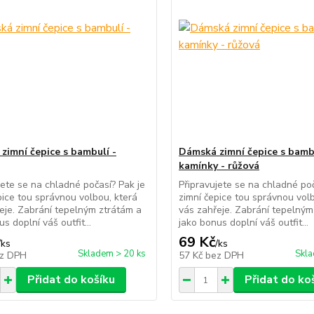
zimní čepice s bambulí -
Dámská zimní čepice s bamb
kamínky - růžová
jete se na chladné počasí? Pak je
Připravujete se na chladné poč
pice tou správnou volbou, která
zimní čepice tou správnou vol
eje. Zabrání tepelným ztrátám a
vás zahřeje. Zabrání tepelným
s doplní váš outfit...
jako bonus doplní váš outfit...
69 Kč
/
ks
/
ks
Skladem > 20 ks
Skla
z DPH
57 Kč
bez DPH
Přidat do košíku
Přidat do ko