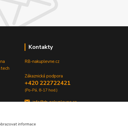
Kontakty
 na
RB-nakuplevne.cz
stech
Zákaznická podpora
+420 222722421
(Po-Pá, 8-17 hod.)
info@rb-nakuplevne.cz
obrazovat informace