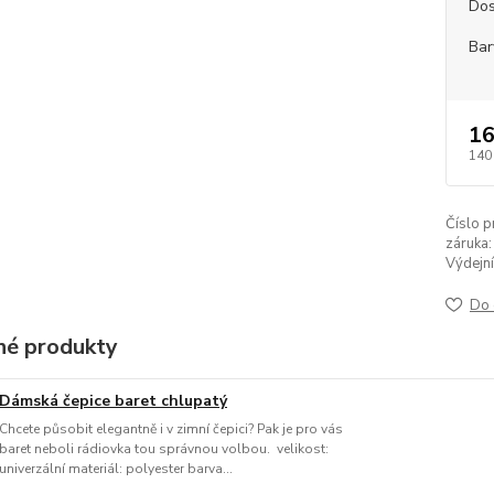
Dos
Bar
16
140
Číslo p
záruka:
Výdejní
Do 
é produkty
Dámská čepice baret chlupatý
Chcete působit elegantně i v zimní čepici? Pak je pro vás
baret neboli rádiovka tou správnou volbou. velikost:
univerzální materiál: polyester barva...