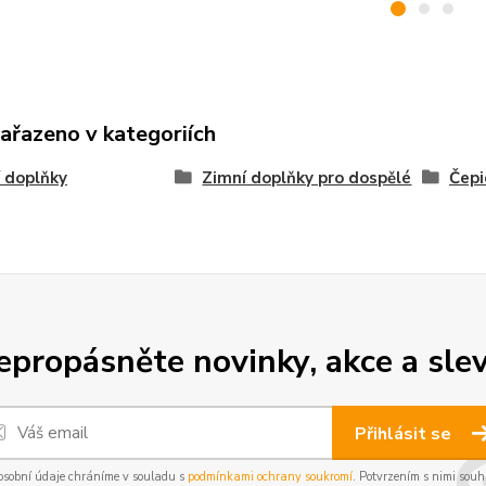
zařazeno v kategoriích
 doplňky
Zimní doplňky pro dospělé
Čepi
epropásněte novinky, akce a slev
Přihlásit se
osobní údaje chráníme v souladu s
podmínkami ochrany soukromí
. Potvrzením s nimi souhl