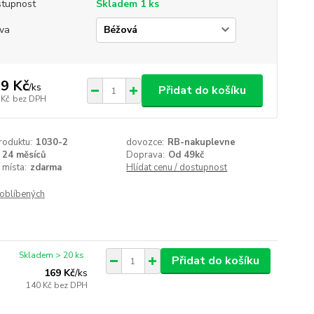
tupnost
Skladem 1 ks
va
9 Kč
/
ks
Přidat do košíku
 Kč
bez DPH
roduktu:
1030-2
dovozce:
RB-nakuplevne
24 měsíců
Doprava:
Od 49kč
 místa:
zdarma
Hlídat cenu / dostupnost
oblíbených
Skladem > 20 ks
Přidat do košíku
169 Kč
/
ks
140 Kč
bez DPH