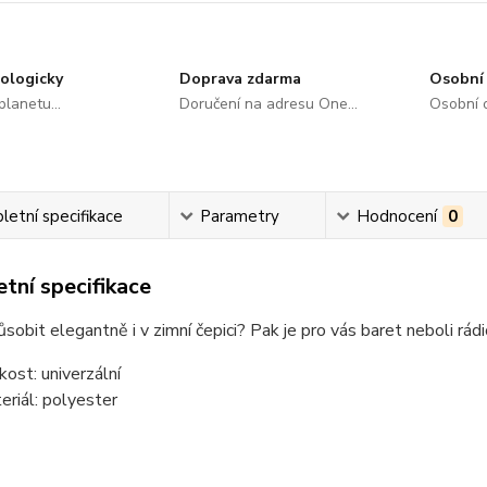
ologicky
Doprava zdarma
Osobní 
lanetu...
Doručení na adresu One...
Osobní o
etní specifikace
Parametry
Hodnocení
0
tní specifikace
sobit elegantně i v zimní čepici? Pak je pro vás baret neboli rá
ikost: univerzální
eriál: polyester