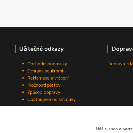
Užitečné odkazy
Doprav
Obchodní podmínky
Doprava zda
Ochrana soukromí
Reklamace a vrácení
Možnosti platby
Způsob dopravy
Odstoupení od smlouvy
Náš e-shop a partn