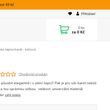
od 49 kč
Přihlášení
0
ks
za
0 Kč
á čepice baret - béžová
Ohodnotit produkt
působit elegantně i v zimní čepici? Pak je pro vás baret neboli
ka tou správnou volbou. velikost: univerzální materiál:
ter
celý popis