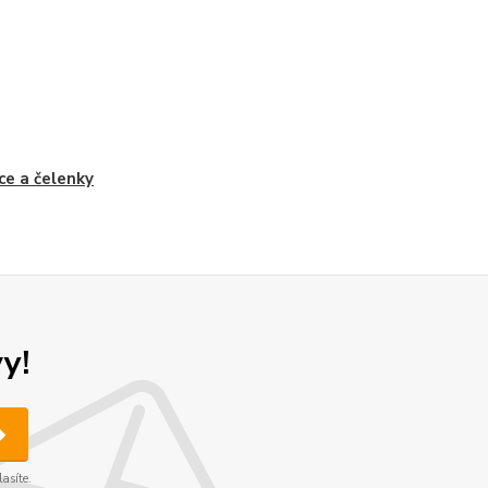
ce a čelenky
y!
asíte.