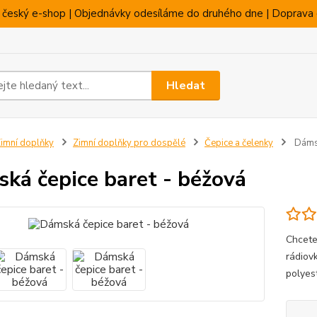
 český e-shop | Objednávky odesíláme do druhého dne | Doprava 
Hledat
imní doplňky
Zimní doplňky pro dospělé
Čepice a čelenky
Dámsk
ká čepice baret - béžová
Chcete 
rádiov
polyes