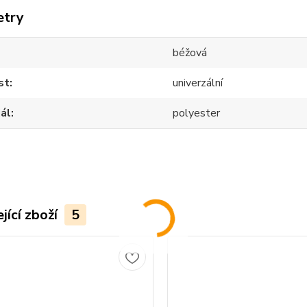
etry
béžová
st
univerzální
ál
polyester
jící zboží
5