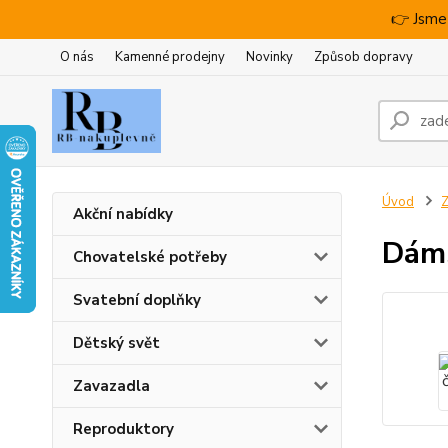
👉 Jsme
O nás
Kamenné prodejny
Novinky
Způsob dopravy
Úvod
Z
Akční nabídky
Dáms
Chovatelské potřeby
Svatební doplňky
Dětský svět
Zavazadla
Reproduktory