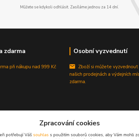
Můžete se kdykoli odhlásit. Zasíláme jednou za 14 dní.
a zdarma
Osobní vyzvednutí
rma při nákupu
nad 999 Kč
Zboží si můžete vyzvednout
našich prodejnách a výdejních mí
zdarma.
Zpracování cookies
eři potřebují Váš
souhlas
s použitím souborů cookies, aby Vám mohli z