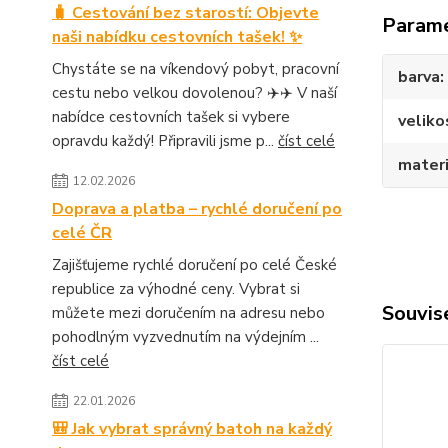
🧳 Cestování bez starostí: Objevte
Param
naši nabídku cestovních tašek! ✨
Chystáte se na víkendový pobyt, pracovní
barva
cestu nebo velkou dovolenou? ✈️✈️ V naší
nabídce cestovních tašek si vybere
veliko
opravdu každý! Připravili jsme p...
číst celé
materi
12.02.2026
Doprava a platba – rychlé doručení po
celé ČR
Zajišťujeme rychlé doručení po celé České
republice za výhodné ceny. Vybrat si
Souvise
můžete mezi doručením na adresu nebo
pohodlným vyzvednutím na výdejním ...
číst celé
22.01.2026
🎒 Jak vybrat správný batoh na každý