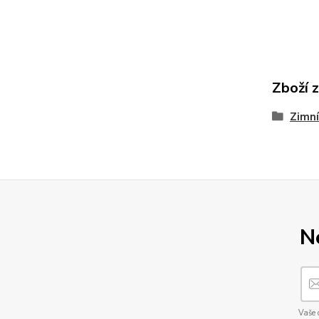
Zboží 
Zimní
N
Vaše 