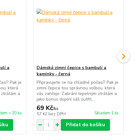
ulí a
Dámská zimní čepice s bambulí a
Dě
kamínky - černá
Ne
120
así? Pak je
Připravujete se na chladné počasí? Pak je
na 
bou, která
zimní čepice tou správnou volbou, která
ide
 ztrátám a
vás zahřeje. Zabrání tepelným ztrátám a
jako bonus doplní váš outfit...
69 Kč
79
/
ks
dem > 20 ks
Skladem 1 ks
57 Kč
bez DPH
65
šíku
Přidat do košíku