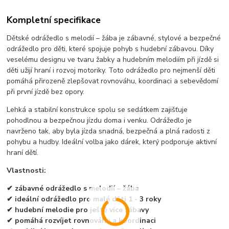
Kompletní specifikace
Dětské odrážedlo s melodií – žába je zábavné, stylové a bezpečné
odrážedlo pro děti, které spojuje pohyb s hudební zábavou. Díky
veselému designu ve tvaru žabky a hudebním melodiím při jízdě si
děti užijí hraní i rozvoj motoriky. Toto odrážedlo pro nejmenší děti
pomáhá přirozeně zlepšovat rovnováhu, koordinaci a sebevědomí
při první jízdě bez opory.
Lehká a stabilní konstrukce spolu se sedátkem zajišťuje
pohodlnou a bezpečnou jízdu doma i venku. Odrážedlo je
navrženo tak, aby byla jízda snadná, bezpečná a plná radosti z
pohybu a hudby. Ideální volba jako dárek, který podporuje aktivní
hraní dětí.
Vlastnosti:
✔ zábavné odrážedlo s melodií – žába
✔ ideální odrážedlo pro malé děti 1 - 3 roky
✔ hudební melodie pro ještě více zábavy
✔ pomáhá rozvíjet rovnováhu a koordinaci