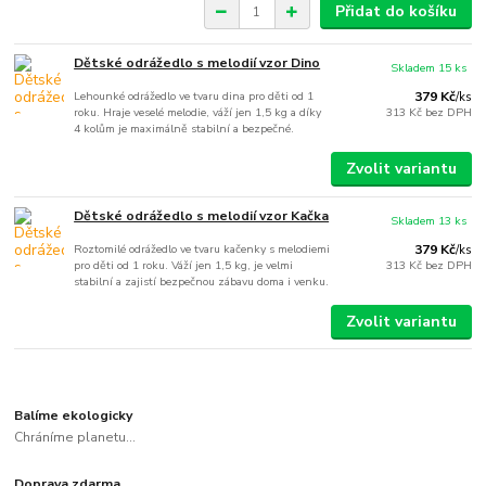
Přidat do košíku
Dětské odrážedlo s melodií vzor Dino
Skladem 15 ks
Lehounké odrážedlo ve tvaru dina pro děti od 1
379 Kč
/
ks
roku. Hraje veselé melodie, váží jen 1,5 kg a díky
313 Kč
bez DPH
4 kolům je maximálně stabilní a bezpečné.
Zvolit variantu
Dětské odrážedlo s melodií vzor Kačka
Skladem 13 ks
Roztomilé odrážedlo ve tvaru kačenky s melodiemi
379 Kč
/
ks
pro děti od 1 roku. Váží jen 1,5 kg, je velmi
313 Kč
bez DPH
stabilní a zajistí bezpečnou zábavu doma i venku.
Zvolit variantu
Balíme ekologicky
Chráníme planetu...
Doprava zdarma