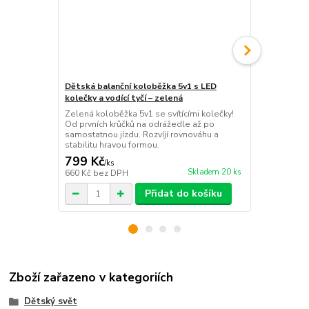
Dětská balanční koloběžka 5v1 s LED
Dětská bala
kolečky a vodící tyčí – zelená
svítícími LE
Zelená koloběžka 5v1 se svítícími kolečky!
Praktická sk
Od prvních krůčků na odrážedle až po
svítícími LE
samostatnou jízdu. Rozvíjí rovnováhu a
nosnost 40 k
stabilitu hravou formou.
pohodlné ce
799 Kč
649 Kč
/
ks
/
ks
Skladem 20 ks
660 Kč
bez DPH
536 Kč
bez 
Přidat do košíku
Zboží zařazeno v kategoriích
Dětský svět