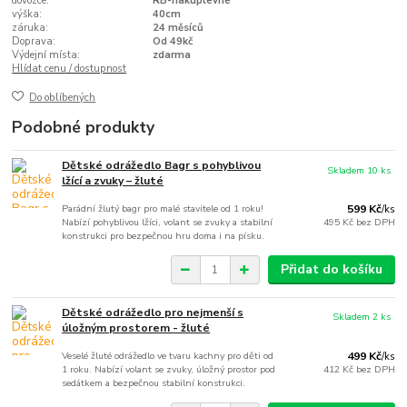
dovozce:
RB-nakuplevne
výška:
40cm
záruka:
24 měsíců
Doprava:
Od 49kč
Výdejní místa:
zdarma
Hlídat cenu / dostupnost
Do oblíbených
Podobné produkty
Dětské odrážedlo Bagr s pohyblivou
Skladem 10 ks
lžící a zvuky – žluté
Parádní žlutý bagr pro malé stavitele od 1 roku!
599 Kč
/
ks
Nabízí pohyblivou lžíci, volant se zvuky a stabilní
495 Kč
bez DPH
konstrukci pro bezpečnou hru doma i na písku.
Přidat do košíku
Dětské odrážedlo pro nejmenší s
Skladem 2 ks
úložným prostorem - žluté
Veselé žluté odrážedlo ve tvaru kachny pro děti od
499 Kč
/
ks
1 roku. Nabízí volant se zvuky, úložný prostor pod
412 Kč
bez DPH
sedátkem a bezpečnou stabilní konstrukci.