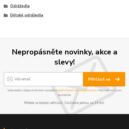
Odrážedla
Dětské odrážedla
Nepropásněte novinky, akce a
slevy!
Přihlásit se
Vaše osobní údaje chráníme v souladu s
podmínkami ochrany soukromí
. Potvrzením s nimi
souhlasíte.
Můžete se kdykoli odhlásit. Zasíláme jednou za 14 dní.