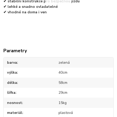
✔ stabilní konstrukce pro bezpečnou jízdu
✔ lehké a snadno ovladatelné
✔ vhodné na doma i ven
Parametry
barva
zelená
výška
40cm
délka
58cm
šířka
29cm
nosnost
15kg
materiál
plastová