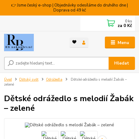
👉 Jsme český e-shop | Objednávky odesíláme do druhého dne |
Doprava od 49 kč
0
ks
za
0 Kč
Menu
Hledat
Úvod
Dětský svět
Odrážedla
Dětské odrážedlo s melodií Žabák –
zelené
Dětské odrážedlo s melodií Žabák
– zelené