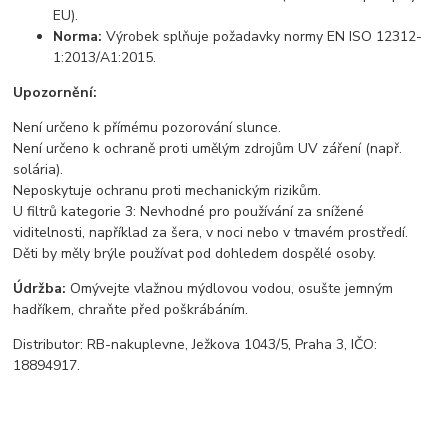
EU).
Norma:
Výrobek splňuje požadavky normy EN ISO 12312-
1:2013/A1:2015.
Upozornění:
Není určeno k přímému pozorování slunce.
Není určeno k ochraně proti umělým zdrojům UV záření (např.
solária).
Neposkytuje ochranu proti mechanickým rizikům.
U filtrů kategorie 3: Nevhodné pro používání za snížené
viditelnosti, například za šera, v noci nebo v tmavém prostředí.
Děti by měly brýle používat pod dohledem dospělé osoby.
Údržba:
Omývejte vlažnou mýdlovou vodou, osušte jemným
hadříkem, chraňte před poškrábáním.
Distributor: RB-nakuplevne, Ježkova 1043/5, Praha 3, IČO:
18894917.