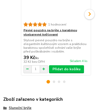
1 hodnocení
Pevné pouzdro na brýle s karabinou
Sportovní k
vícebarevné květované
šedý
Stylové pevné pouzdro na brýle s
Lehký bavlněn
elegantním květinovým vzorem a praktickou
efektivně ch
karabinou spolehlivě ochrání vaše brýle
Ideální volba
před poškrábáním i rozbitím.
procházky.
39 Kč
99 Kč
/
ks
/
ks
Skladem 4 ks
32 Kč
bez DPH
82 Kč
bez D
Přidat do košíku
Zboží zařazeno v kategoriích
Sluneční brýle