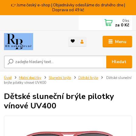
👉 Jsme český e-shop | Objednávky odesíláme do druhého dne |
Doprava od 49 kč
0
ks
za
0 Kč
Menu
Hledat
Úvod
Módní doplňky
Sluneční brýle
Dětské brýle
Dětské sluneční
brýle pilotky vínové UV400
Dětské sluneční brýle pilotky
vínové UV400