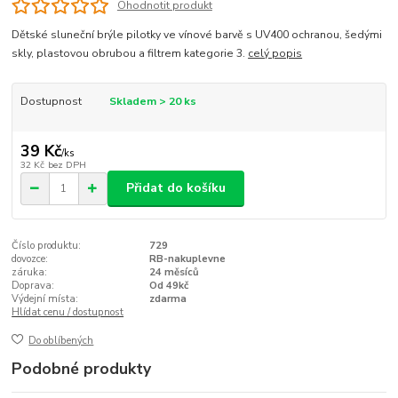
Ohodnotit produkt
Dětské sluneční brýle pilotky ve vínové barvě s UV400 ochranou, šedými
skly, plastovou obrubou a filtrem kategorie 3.
celý popis
Dostupnost
Skladem > 20 ks
39 Kč
/
ks
32 Kč
bez DPH
Přidat do košíku
Číslo produktu:
729
dovozce:
RB-nakuplevne
záruka:
24 měsíců
Doprava:
Od 49kč
Výdejní místa:
zdarma
Hlídat cenu / dostupnost
Do oblíbených
Podobné produkty