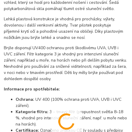
vzhled, který se hodí pro každodenní nošení i cestování. Šedá
polykarbonátová skla pomáhají tlumit ostré sluneční světlo.
Lehká plastová konstrukce je vhodná pro procházky, výlety,
dovolenou i další venkovní aktivity. Tvar pilotek poskytuje
příjemné krytí očí a pohodlné usazení na obličeji. Díky plastovým
nožičkám jsou brýle lehké a snadno se nosí.
Brýle disponují UV400 ochranou proti škodlivému UVA, UVB i
UVC záření. Filtr kategorie 3 je vhodný pro intenzivní sluneční
záření, například u moře, na horách nebo při delším pobytu venku.
Nevhodné pro používání za snížené viditelnosti, například za šera,
v noci nebo v tmavém prostředí. Děti by měly brýle používat pod
dohledem dospělé osoby.
Informace pro spotřebitele:
Ochrana:
UV 400 (100% ochrana proti UVA, UVB i UVC
záření).
Kategorie filtru:
3 – tmavý filtr (propustnost světla 8–18
%, vhodné pro intenzivní sluneční záření, např. u moře nebo
na horách).
Certifikace:
Označeno značkou CE (v souladu s předpisy