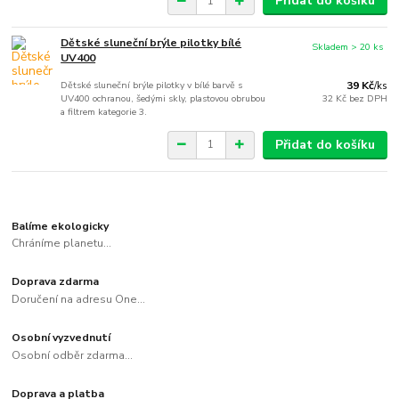
Přidat do košíku
Dětské sluneční brýle pilotky bílé
Skladem > 20 ks
UV400
Dětské sluneční brýle pilotky v bílé barvě s
39 Kč
/
ks
UV400 ochranou, šedými skly, plastovou obrubou
32 Kč
bez DPH
a filtrem kategorie 3.
Přidat do košíku
Balíme ekologicky
Chráníme planetu...
Doprava zdarma
Doručení na adresu One...
Osobní vyzvednutí
Osobní odběr zdarma...
Doprava a platba