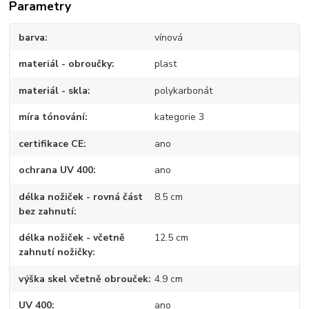
Parametry
barva
vínová
materiál - obroučky
plast
materiál - skla
polykarbonát
míra tónování
kategorie 3
certifikace CE
ano
ochrana UV 400
ano
délka nožiček - rovná část
8.5 cm
bez zahnutí
délka nožiček - včetně
12.5 cm
zahnutí nožičky
výška skel včetně obrouček
4.9 cm
UV 400
ano