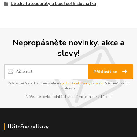
Dětské fotoaparáty a bluetooth sluchátka
Nepropásněte novinky, akce a
slevy!
Přihlásit se
Vaše osobní údaje chráníme v souladu s
podmínkami ochrany soukromí
. Potvrzením s nimi
souhlasíte.
Můžete se kdykoli odhlásit. Zasíláme jednou za 14 dní.
Užitečné odkazy