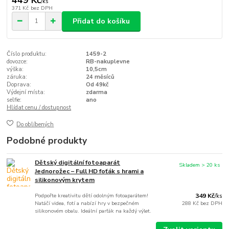
/
ks
371 Kč
bez DPH
Přidat do košíku
Číslo produktu:
1459-2
dovozce:
RB-nakuplevne
výška:
10,5cm
záruka:
24 měsíců
Doprava:
Od 49kč
Výdejní místa:
zdarma
selfie:
ano
Hlídat cenu / dostupnost
Do oblíbených
Podobné produkty
Dětský digitální fotoaparát
Skladem > 20 ks
Jednorožec – Full HD foťák s hrami a
silikonovým krytem
Podpořte kreativitu dětí odolným fotoaparátem!
349 Kč
/
ks
Natáčí videa, fotí a nabízí hry v bezpečném
288 Kč
bez DPH
silikonovém obalu. Ideální parťák na každý výlet.