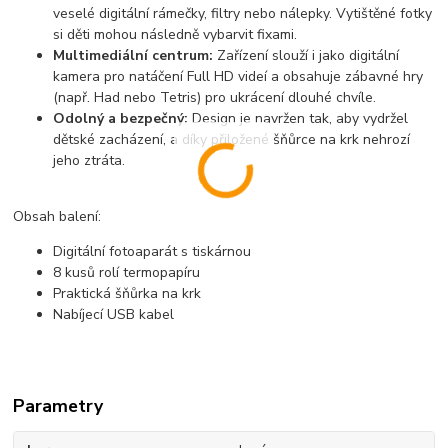
veselé digitální rámečky, filtry nebo nálepky. Vytištěné fotky
si děti mohou následně vybarvit fixami.
Multimediální centrum:
Zařízení slouží i jako
digitální
kamera
pro natáčení Full HD videí a obsahuje zábavné hry
(např. Had nebo Tetris) pro ukrácení dlouhé chvíle.
Odolný a bezpečný:
Design je navržen tak, aby vydržel
dětské zacházení, a díky přiložené šňůrce na krk nehrozí
jeho ztráta.
Obsah balení:
Digitální fotoaparát s tiskárnou
8 kusů rolí termopapíru
Praktická šňůrka na krk
Nabíjecí USB kabel
Parametry