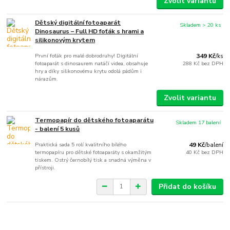
Zvolit variantu
Dětský digitální fotoaparát
Skladem > 20 ks
Dinosaurus – Full HD foťák s hrami a
silikonovým krytem
První foťák pro malé dobrodruhy! Digitální
349 Kč
/
ks
fotoaparát s dinosaurem natáčí videa, obsahuje
288 Kč
bez DPH
hry a díky silikonovému krytu odolá pádům i
nárazům.
Zvolit variantu
Termopapír do dětského fotoaparátu
Skladem 17 balení
- balení 5 kusů
Praktická sada 5 rolí kvalitního bílého
49 Kč
/
balení
termopapíru pro dětské fotoaparáty s okamžitým
40 Kč
bez DPH
tiskem. Ostrý černobílý tisk a snadná výměna v
přístroji.
Přidat do košíku