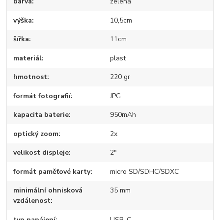
barva
zelená
výška
10,5cm
šířka
11cm
materiál
plast
hmotnost
220 gr
formát fotografií
JPG
kapacita baterie
950mAh
optický zoom
2x
velikost displeje
2"
formát paměťové karty
micro SD/SDHC/SDXC
minimální ohnisková
35 mm
vzdálenost
typ napájení
USB-C