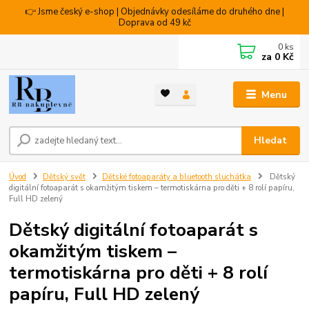
👉 Jsme český e-shop | Objednávky odesíláme do druhého dne |
Doprava od 49 kč
0
ks
za
0 Kč
Menu
Hledat
Úvod
Dětský svět
Dětské fotoaparáty a bluetooth sluchátka
Dětský
digitální fotoaparát s okamžitým tiskem – termotiskárna pro děti + 8 rolí papíru,
Full HD zelený
Dětský digitální fotoaparát s
okamžitým tiskem –
termotiskárna pro děti + 8 rolí
papíru, Full HD zelený