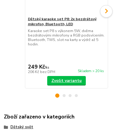
Dětský karaoke set P8: 2x bezdrátový
Dětská bezd
mikrofon, Bluetooth, LED
LED podsvíc
Karaoke set P8 s výkonem 5W, dvěma
Stylová bezd
bezdrátovými mikrofony a RGB podsvícením.
milovníky hud
Bluetooth, TWS, slot na karty a výdrž až 5
5.0, FM rádi
hodin.
maximální po
249 Kč
299 Kč
/
ks
/
ks
Skladem > 20 ks
206 Kč
bez DPH
247 Kč
bez 
Zvolit variantu
Zboží zařazeno v kategoriích
Dětský svět