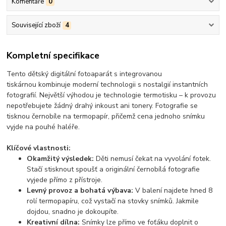
Komentáře
0
Související zboží
4
Kompletní specifikace
Tento
dětský digitální fotoaparát s integrovanou
tiskárnou
kombinuje moderní technologii s nostalgií instantních
fotografií. Největší výhodou je
technologie termotisku
– k provozu
nepotřebujete
žádný drahý inkoust ani tonery
. Fotografie se
tisknou černobíle na termopapír, přičemž cena jednoho snímku
vyjde na pouhé haléře.
Klíčové vlastnosti:
Okamžitý výsledek:
Děti nemusí čekat na vyvolání fotek.
Stačí stisknout spoušť a originální černobílá fotografie
vyjede přímo z přístroje.
Levný provoz a bohatá výbava:
V balení najdete hned
8
rolí termopapíru
, což vystačí na stovky snímků. Jakmile
dojdou, snadno je dokoupíte.
Kreativní dílna:
Snímky lze přímo ve foťáku doplnit o