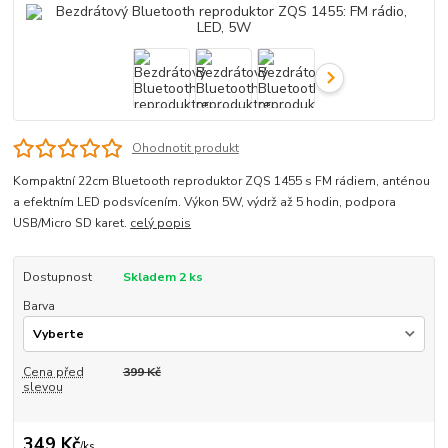
Ohodnotit produkt
Kompaktní 22cm Bluetooth reproduktor ZQS 1455 s FM rádiem, anténou
a efektním LED podsvícením. Výkon 5W, výdrž až 5 hodin, podpora
USB/Micro SD karet.
celý popis
Dostupnost
Skladem 2 ks
Barva
Cena před
399 Kč
slevou
349 Kč
/
ks