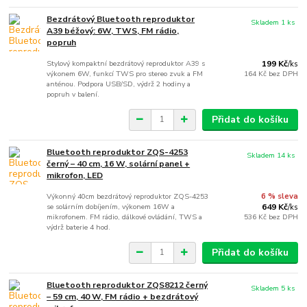
Bezdrátový Bluetooth reproduktor
Skladem 1 ks
A39 béžový: 6W, TWS, FM rádio,
popruh
Stylový kompaktní bezdrátový reproduktor A39 s
199 Kč
/
ks
výkonem 6W, funkcí TWS pro stereo zvuk a FM
164 Kč
bez DPH
anténou. Podpora USB/SD, výdrž 2 hodiny a
popruh v balení.
Přidat do košíku
Bluetooth reproduktor ZQS-4253
Skladem 14 ks
černý – 40 cm, 16 W, solární panel +
mikrofon, LED
Výkonný 40cm bezdrátový reproduktor ZQS-4253
6 % sleva
se solárním dobíjením, výkonem 16W a
649 Kč
/
ks
mikrofonem. FM rádio, dálkové ovládání, TWS a
536 Kč
bez DPH
výdrž baterie 4 hod.
Přidat do košíku
Bluetooth reproduktor ZQS8212 černý
Skladem 5 ks
– 59 cm, 40 W, FM rádio + bezdrátový