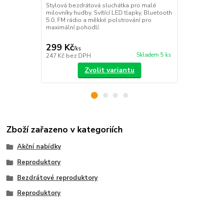
Stylová bezdrátová sluchátka pro malé
Šetřete své 
milovníky hudby. Svítící LED tlapky, Bluetooth
rozměr! Prak
5.0, FM rádio a měkké polstrování pro
barvami i bí
maximální pohodlí.
atmosféru z
299 Kč
129 Kč
/
ks
/
ks
Skladem 5 ks
247 Kč
bez DPH
107 Kč
bez 
Zvolit variantu
Zboží zařazeno v kategoriích
Akční nabídky
Reproduktory
Bezdrátové reproduktory
Reproduktory