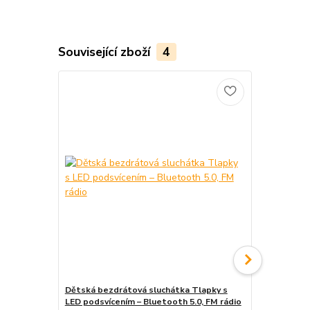
Související zboží
4
Dětská bezdrátová sluchátka Tlapky s
USB RGB LED
LED podsvícením – Bluetooth 5.0, FM rádio
podsvícení 