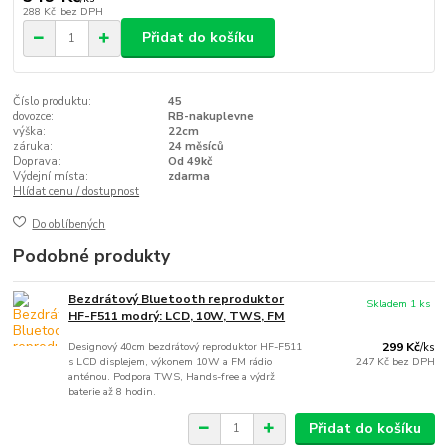
288 Kč
bez DPH
Přidat do košíku
Číslo produktu:
45
dovozce:
RB-nakuplevne
výška:
22cm
záruka:
24 měsíců
Doprava:
Od 49kč
Výdejní místa:
zdarma
Hlídat cenu / dostupnost
Do oblíbených
Podobné produkty
Bezdrátový Bluetooth reproduktor
Skladem 1 ks
HF-F511 modrý: LCD, 10W, TWS, FM
Designový 40cm bezdrátový reproduktor HF-F511
299 Kč
/
ks
s LCD displejem, výkonem 10W a FM rádio
247 Kč
bez DPH
anténou. Podpora TWS, Hands-free a výdrž
baterie až 8 hodin.
Přidat do košíku