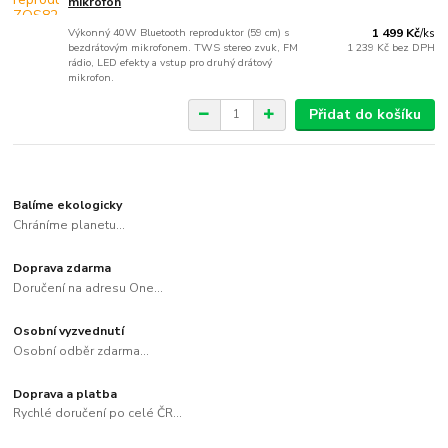
mikrofon
Výkonný 40W Bluetooth reproduktor (59 cm) s
1 499 Kč
/
ks
bezdrátovým mikrofonem. TWS stereo zvuk, FM
1 239 Kč
bez DPH
rádio, LED efekty a vstup pro druhý drátový
mikrofon.
Přidat do košíku
Balíme ekologicky
Chráníme planetu...
Doprava zdarma
Doručení na adresu One...
Osobní vyzvednutí
Osobní odběr zdarma...
Doprava a platba
Rychlé doručení po celé ČR...