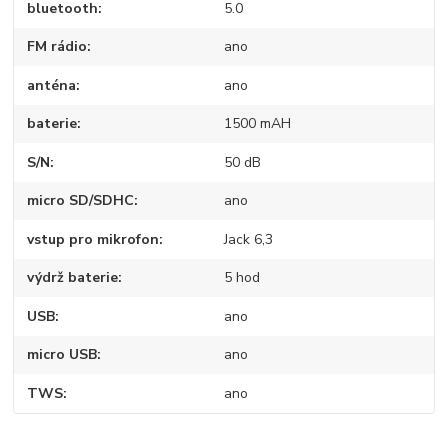
bluetooth
5.0
FM rádio
ano
anténa
ano
baterie
1500 mAH
S/N
50 dB
micro SD/SDHC
ano
vstup pro mikrofon
Jack 6,3
výdrž baterie
5 hod
USB
ano
micro USB
ano
TWS
ano