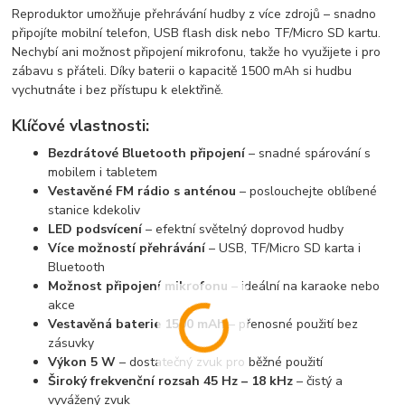
Reproduktor umožňuje přehrávání hudby z více zdrojů – snadno
připojíte mobilní telefon, USB flash disk nebo TF/Micro SD kartu.
Nechybí ani možnost připojení mikrofonu, takže ho využijete i pro
zábavu s přáteli. Díky baterii o kapacitě 1500 mAh si hudbu
vychutnáte i bez přístupu k elektřině.
Klíčové vlastnosti:
Bezdrátové Bluetooth připojení
– snadné spárování s
mobilem i tabletem
Vestavěné FM rádio s anténou
– poslouchejte oblíbené
stanice kdekoliv
LED podsvícení
– efektní světelný doprovod hudby
Více možností přehrávání
– USB, TF/Micro SD karta i
Bluetooth
Možnost připojení mikrofonu
– ideální na karaoke nebo
akce
Vestavěná baterie 1500 mAh
– přenosné použití bez
zásuvky
Výkon 5 W
– dostatečný zvuk pro běžné použití
Široký frekvenční rozsah 45 Hz – 18 kHz
– čistý a
vyvážený zvuk