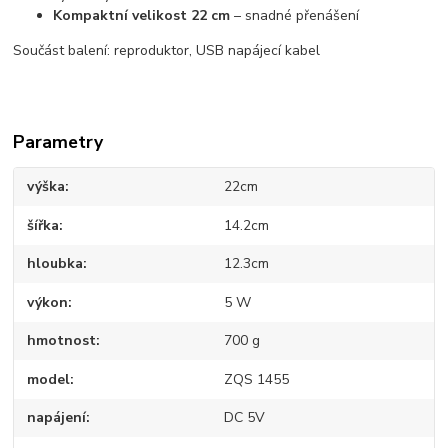
Kompaktní velikost 22 cm
– snadné přenášení
Součást balení: reproduktor, USB napájecí kabel
Parametry
výška
22cm
šířka
14.2cm
hloubka
12.3cm
výkon
5 W
hmotnost
700 g
model
ZQS 1455
napájení
DC 5V