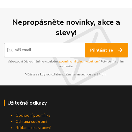
Nepropásněte novinky, akce a
slevy!
Přihlásit se
Vaše osobní údaje chráníme v souladu s
podmínkami ochrany soukromí
. Potvrzením s nimi
souhlasíte.
Můžete se kdykoli odhlásit. Zasíláme jednou za 14 dní.
Užitečné odkazy
Obchodní podmínky
Ochrana soukromí
Reklamace a vrácení