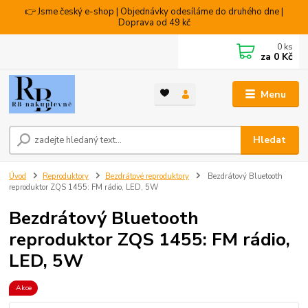
👉 Jsme český e-shop | Objednávky odesíláme do druhého dne |
Doprava od 49 kč
0
ks
za
0 Kč
Menu
Hledat
Úvod
Reproduktory
Bezdrátové reproduktory
Bezdrátový Bluetooth
reproduktor ZQS 1455: FM rádio, LED, 5W
Bezdrátový Bluetooth
reproduktor ZQS 1455: FM rádio,
LED, 5W
Akce