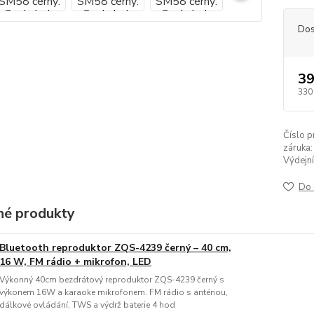
Dos
39
330
Číslo p
záruka:
Výdejní
Do 
é produkty
Bluetooth reproduktor ZQS-4239 černý – 40 cm,
16 W, FM rádio + mikrofon, LED
Výkonný 40cm bezdrátový reproduktor ZQS-4239 černý s
výkonem 16W a karaoke mikrofonem. FM rádio s anténou,
dálkové ovládání, TWS a výdrž baterie 4 hod