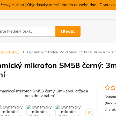
 český e-shop | Objednávky odesíláme do druhého dne | Doprava 
Hledat
eproduktory
Dynamický mikrofon SM58 černý: 3m kabel, držák a pouzdr
mický mikrofon SM58 černý: 3m 
ní
Dynami
(Jack 
charakt