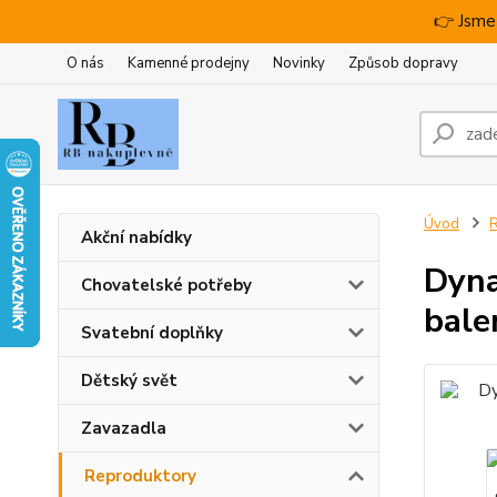
👉 Jsme
O nás
Kamenné prodejny
Novinky
Způsob dopravy
Úvod
R
Akční nabídky
Dyna
Chovatelské potřeby
bale
Svatební doplňky
Dětský svět
Zavazadla
Reproduktory