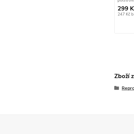
polstrov
299 K
247 Kč
b
Zboží 
Repr