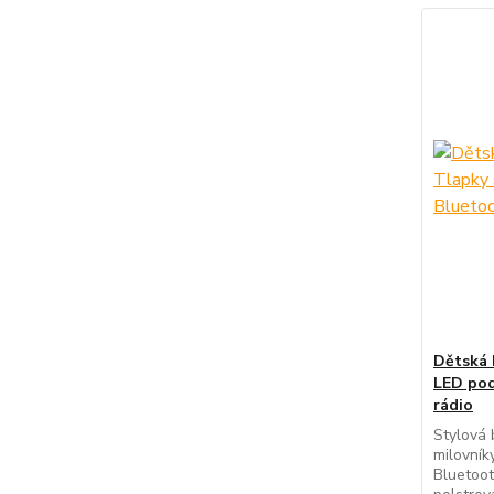
Dětská 
LED pod
rádio
Stylová 
milovníky
Bluetoot