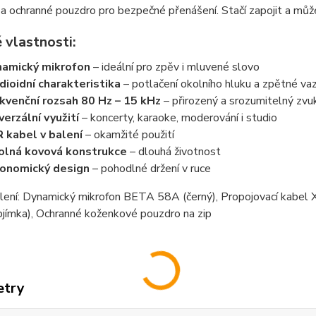
 a ochranné pouzdro pro bezpečné přenášení. Stačí zapojit a může
 vlastnosti:
amický mikrofon
– ideální pro zpěv i mluvené slovo
dioidní charakteristika
– potlačení okolního hluku a zpětné va
kvenční rozsah 80 Hz – 15 kHz
– přirozený a srozumitelný zvu
verzální využití
– koncerty, karaoke, moderování i studio
 kabel v balení
– okamžité použití
lná kovová konstrukce
– dlouhá životnost
onomický design
– pohodlné držení v ruce
lení: Dynamický mikrofon BETA 58A (černý),
Propojovací kabel 
bjímka),
Ochranné koženkové pouzdro na zip
etry