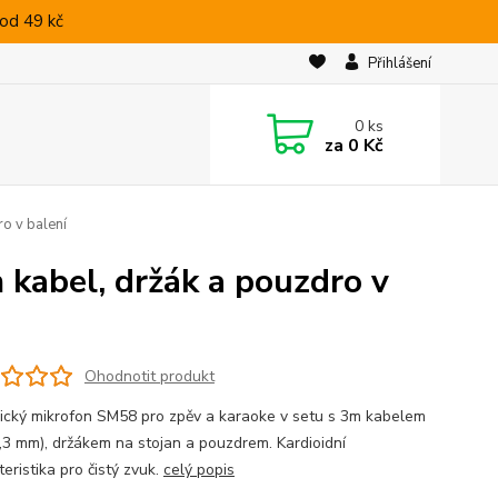
od 49 kč
Přihlášení
0
ks
za
0 Kč
o v balení
kabel, držák a pouzdro v
Ohodnotit produkt
cký mikrofon SM58 pro zpěv a karaoke v setu s 3m kabelem
6,3 mm), držákem na stojan a pouzdrem. Kardioidní
eristika pro čistý zvuk.
celý popis