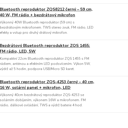
Bluetooth reproduktor ZQS8212 černý – 59 cm,
40 W, FM rádio + bezdrátový mikrofon
Výkonný 40W Bluetooth reproduktor (59 cm) s
bezdrátovým mikrofonem. TWS stereo zvuk, FM rádio, LED
efekty a vstup pro druhý drátový mikrofon.
Bezdrátový Bluetooth reproduktor ZQS 1455:
FM rádio, LED, 5W
Kompaktní 22cm Bluetooth reproduktor ZQS 1455 s FM
rádiem, anténou a efektním LED podsvícením. Výkon 5W,
výdrž až 5 hodin, podpora USB/Micro SD karet.
Bluetooth reproduktor ZQS-4253 černý – 40 cm,
16 W, solární panel + mikrofon, LED
Výkonný 40cm bezdrátový reproduktor ZQS-4253 se
solárním dobíjením, výkonem 16W a mikrofonem. FM
rádio, dálkové ovládání, TWS a výdrž baterie 4 hod.