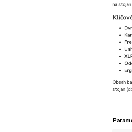
na stojan
Klíčové
Dyn
Kar
Fre
Uni
XLR
Odo
Erg
Obsah ba
stojan (o
Param