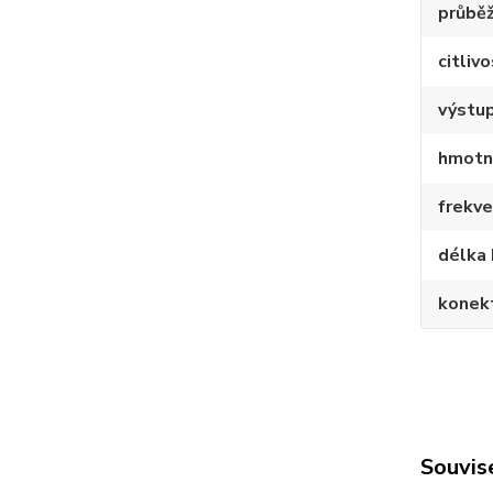
průbě
citliv
výstu
hmotn
frekv
délka
konek
Souvise