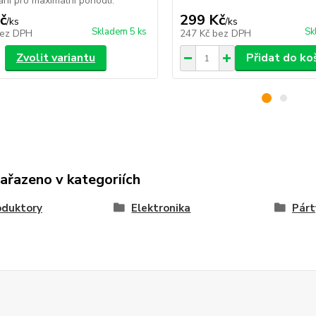
ání pro maximální pohodlí.
č
299 Kč
/
ks
/
ks
Skladem 5 ks
Sk
ez DPH
247 Kč
bez DPH
Zvolit variantu
Přidat do ko
zařazeno v kategoriích
oduktory
Elektronika
Párt