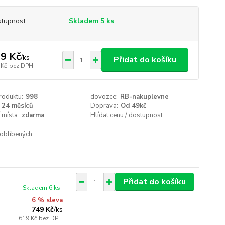
tupnost
Skladem 5 ks
9 Kč
/
ks
Přidat do košíku
 Kč
bez DPH
roduktu:
998
dovozce:
RB-nakuplevne
24 měsíců
Doprava:
Od 49kč
 místa:
zdarma
Hlídat cenu / dostupnost
oblíbených
Přidat do košíku
Skladem 6 ks
6 % sleva
749 Kč
/
ks
619 Kč
bez DPH