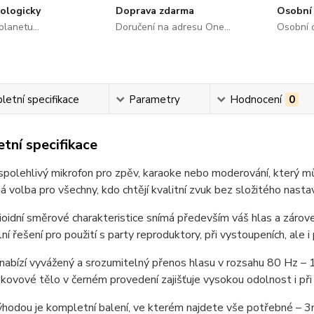
ologicky
Doprava zdarma
Osobní 
lanetu...
Doručení na adresu One...
Osobní o
etní specifikace
Parametry
Hodnocení
0
tní specifikace
polehlivý mikrofon pro zpěv, karaoke nebo moderování, který m
 volba pro všechny, kdo chtějí kvalitní zvuk bez složitého nasta
ioidní směrové charakteristice snímá především váš hlas a zárove
lní řešení pro použití s party reproduktory, při vystoupeních, ale
nabízí vyvážený a srozumitelný přenos hlasu v rozsahu 80 Hz – 15
kovové tělo v černém provedení zajišťuje vysokou odolnost i při
hodou je kompletní balení, ve kterém najdete vše potřebné – 3m