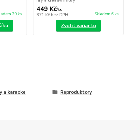
hry a kreativní filtry.
dom
449 Kč
2
/
ks
ladem 20 ks
Skladem 6 ks
371 Kč
bez DPH
23
šíku
Zvolit variantu
y a karaoke
Reproduktory