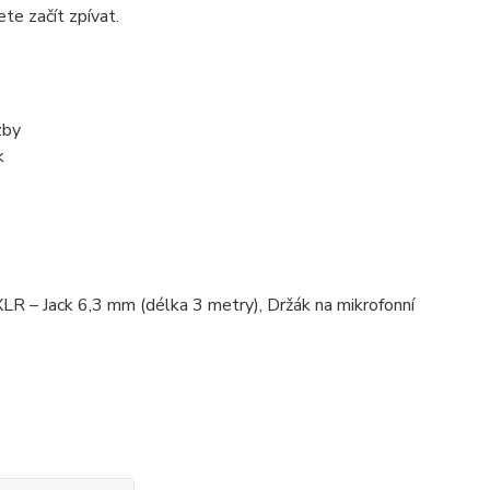
te začít zpívat.
zby
k
XLR – Jack 6,3 mm (délka 3 metry), Držák na mikrofonní