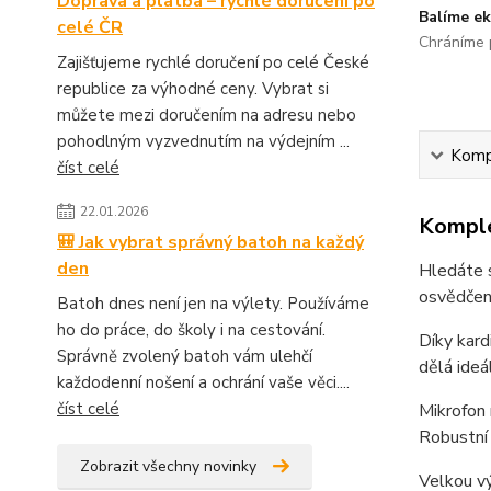
Doprava a platba – rychlé doručení po
Balíme ek
celé ČR
Chráníme p
Zajišťujeme rychlé doručení po celé České
republice za výhodné ceny. Vybrat si
můžete mezi doručením na adresu nebo
pohodlným vyzvednutím na výdejním ...
Kompl
číst celé
22.01.2026
Komple
🎒 Jak vybrat správný batoh na každý
den
Hledáte s
osvědčená
Batoh dnes není jen na výlety. Používáme
ho do práce, do školy i na cestování.
Díky kard
Správně zvolený batoh vám ulehčí
dělá ideá
každodenní nošení a ochrání vaše věci....
číst celé
Mikrofon 
Robustní 
Zobrazit všechny novinky
Velkou vý