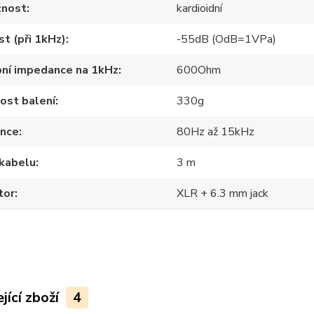
žnost
kardioidní
ost (při 1kHz)
-55dB (OdB=1VPa)
pní impedance na 1kHz
600Ohm
ost balení
330g
ence
80Hz až 15kHz
 kabelu
3 m
tor
XLR + 6.3 mm jack
jící zboží
4