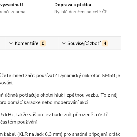
vyzvednutí
Doprava a platba
dběr zdarma...
Rychlé doručení po celé ČR...
Komentáře
0
Související zboží
4
ůžete ihned začít používat? Dynamický mikrofon SM58 je
vování.
ň účinně potlačuje okolní hluk i zpětnou vazbu. To z něj
 i pro domácí karaoke nebo moderování akcí.
 kHz, takže váš projev bude znít přirozeně a čistě.
 častém používání.
 kabel (XLR na Jack 6,3 mm) pro snadné připojení, držák