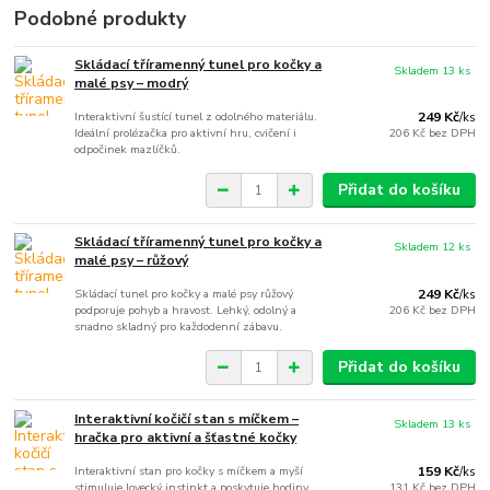
Podobné produkty
Skládací tříramenný tunel pro kočky a
Skladem 13 ks
malé psy – modrý
Interaktivní šustící tunel z odolného materiálu.
249 Kč
/
ks
Ideální prolézačka pro aktivní hru, cvičení i
206 Kč
bez DPH
odpočinek mazlíčků.
Přidat do košíku
Skládací tříramenný tunel pro kočky a
Skladem 12 ks
malé psy – růžový
Skládací tunel pro kočky a malé psy růžový
249 Kč
/
ks
podporuje pohyb a hravost. Lehký, odolný a
206 Kč
bez DPH
snadno skladný pro každodenní zábavu.
Přidat do košíku
Interaktivní kočičí stan s míčkem –
Skladem 13 ks
hračka pro aktivní a šťastné kočky
Interaktivní stan pro kočky s míčkem a myší
159 Kč
/
ks
stimuluje lovecký instinkt a poskytuje hodiny
131 Kč
bez DPH