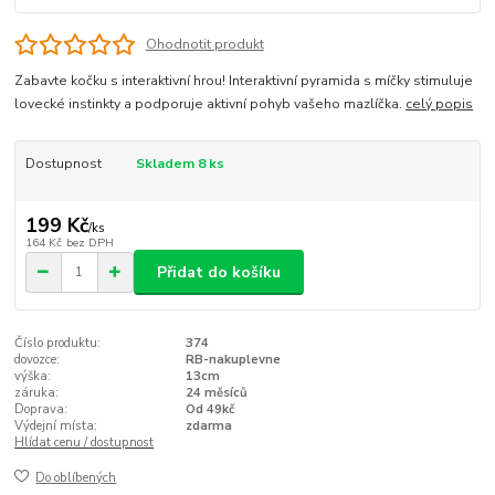
Ohodnotit produkt
Zabavte kočku s interaktivní hrou! Interaktivní pyramida s míčky stimuluje
lovecké instinkty a podporuje aktivní pohyb vašeho mazlíčka.
celý popis
Dostupnost
Skladem 8 ks
199 Kč
/
ks
164 Kč
bez DPH
Přidat do košíku
Číslo produktu:
374
dovozce:
RB-nakuplevne
výška:
13cm
záruka:
24 měsíců
Doprava:
Od 49kč
Výdejní místa:
zdarma
Hlídat cenu / dostupnost
Do oblíbených