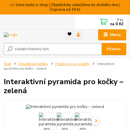
👉 Jsme český e-shop | Objednávky odesíláme do druhého dne |
Doprava od 49 kč
0
ks
za
0 Kč
Menu
Hledat
Úvod
Chovatelské potřeby
Hračky pro psy a kočky
Interaktivní
pyramida pro kočky – zelená
Interaktivní pyramida pro kočky –
zelená