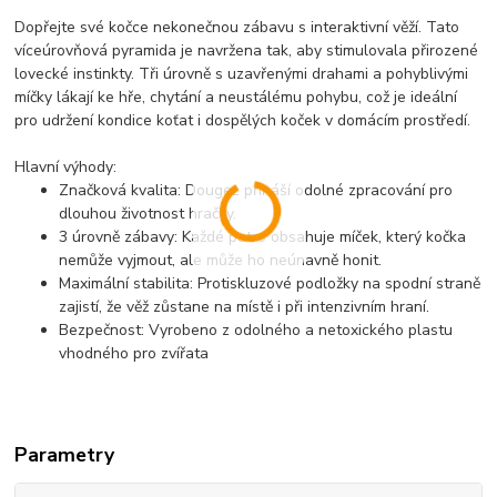
Dopřejte své kočce nekonečnou zábavu s interaktivní věží. Tato
víceúrovňová pyramida je navržena tak, aby stimulovala přirozené
lovecké instinkty. Tři úrovně s uzavřenými drahami a pohyblivými
míčky lákají ke hře, chytání a neustálému pohybu, což je ideální
pro udržení kondice koťat i dospělých koček v domácím prostředí.
Hlavní výhody:
Značková kvalita:
Dougez přináší odolné zpracování pro
dlouhou životnost hračky.
3 úrovně zábavy:
Každé patro obsahuje míček, který kočka
nemůže vyjmout, ale může ho neúnavně honit.
Maximální stabilita:
Protiskluzové podložky na spodní straně
zajistí, že věž zůstane na místě i při intenzivním hraní.
Bezpečnost:
Vyrobeno z odolného a netoxického plastu
vhodného pro zvířata
Parametry