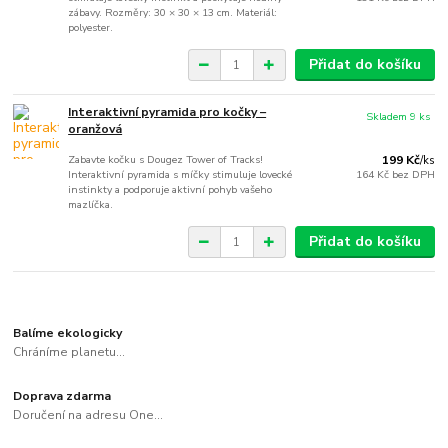
zábavy. Rozměry: 30 × 30 × 13 cm. Materiál:
polyester.
Přidat do košíku
Interaktivní pyramida pro kočky –
Skladem 9 ks
oranžová
Zabavte kočku s Dougez Tower of Tracks!
199 Kč
/
ks
Interaktivní pyramida s míčky stimuluje lovecké
164 Kč
bez DPH
instinkty a podporuje aktivní pohyb vašeho
mazlíčka.
Přidat do košíku
Balíme ekologicky
Chráníme planetu...
Doprava zdarma
Doručení na adresu One...