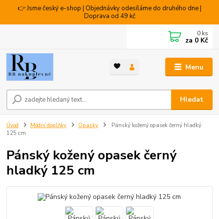
👉 Jsme český e-shop | Objednávky odesíláme do druhého dne |
Doprava od 49 kč
0
ks
za
0 Kč
Menu
Hledat
Úvod
Módní doplňky
Opasky
Pánský kožený opasek černý hladký
125 cm
Pánský kožený opasek černý
hladký 125 cm