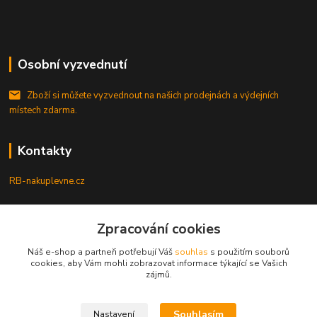
Osobní vyzvednutí
Zboží si můžete vyzvednout na našich prodejnách a výdejních
místech zdarma.
Kontakty
RB-nakuplevne.cz
Zákaznická podpora
+420 222722421
Zpracování cookies
(Po-Pá, 8-17 hod.)
Náš e-shop a partneři potřebují Váš
souhlas
s použitím souborů
cookies, aby Vám mohli zobrazovat informace týkající se Vašich
info@rb-nakuplevne.cz
zájmů.
Souhlasím
Nastavení