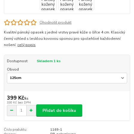
Ohodnotit produkt
Kvalitní pánský opasek z jedné vrstvy pravé kůže o šířce 4 cm. Klasický
černý vzhled s lesklou kovovou sponou pro spolehlivé každodenní
nošení.
celý popis
Dostupnost
Skladem 1 ks
Obvod
399 Kč
/
ks
330 Kč
bez DPH
Přidat do košíku
Číslo produktu:
1169-1