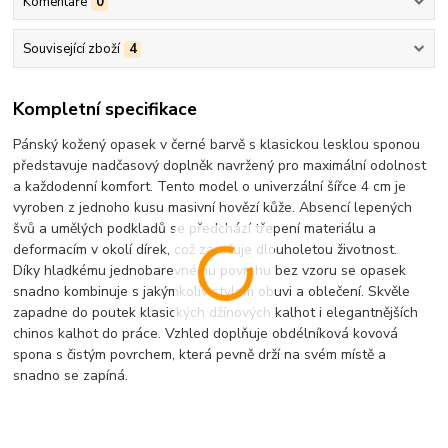
Komentáře
0
Související zboží
4
Kompletní specifikace
Pánský kožený opasek v černé barvě s klasickou lesklou sponou
představuje nadčasový doplněk navržený pro maximální odolnost
a každodenní komfort. Tento model o univerzální šířce 4 cm je
vyroben z jednoho kusu masivní hovězí kůže. Absencí lepených
švů a umělých podkladů se předchází třepení materiálu a
deformacím v okolí dírek, což zaručuje dlouholetou životnost.
Díky hladkému jednobarevnému povrchu bez vzoru se opasek
snadno kombinuje s jakýmkoliv stylem obuvi a oblečení. Skvěle
zapadne do poutek klasických džínových kalhot i elegantnějších
chinos kalhot do práce. Vzhled doplňuje obdélníková kovová
spona s čistým povrchem, která pevně drží na svém místě a
snadno se zapíná.