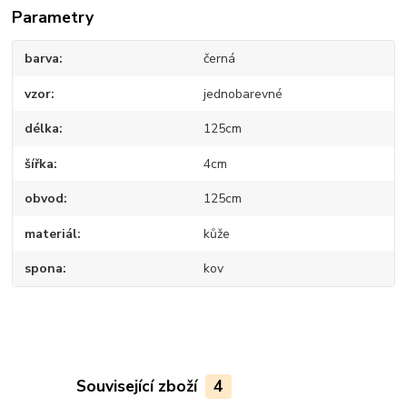
Parametry
barva
černá
vzor
jednobarevné
délka
125cm
šířka
4cm
obvod
125cm
materiál
kůže
spona
kov
Související zboží
4