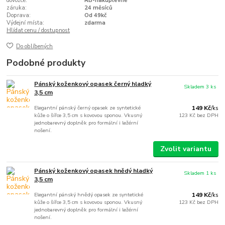
dovozce:
RB-nakuplevne
záruka:
24 měsíců
Doprava:
Od 49kč
Výdejní místa:
zdarma
Hlídat cenu / dostupnost
Do oblíbených
Podobné produkty
Pánský koženkový opasek černý hladký
Skladem 3 ks
3,5 cm
Elegantní pánský černý opasek ze syntetické
149 Kč
/
ks
kůže o šířce 3,5 cm s kovovou sponou. Vkusný
123 Kč
bez DPH
jednobarevný doplněk pro formální i ležérní
nošení.
Zvolit variantu
Pánský koženkový opasek hnědý hladký
Skladem 1 ks
3,5 cm
Elegantní pánský hnědý opasek ze syntetické
149 Kč
/
ks
kůže o šířce 3,5 cm s kovovou sponou. Vkusný
123 Kč
bez DPH
jednobarevný doplněk pro formální i ležérní
nošení.