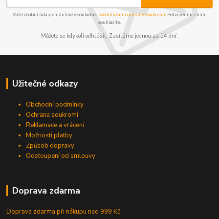
Vaše osobní údaje chráníme v souladu s
podmínkami ochrany soukromí
. Potvrzením s nimi
souhlasíte.
Můžete se kdykoli odhlásit. Zasíláme jednou za 14 dní.
Užitečné odkazy
Obchodní podmínky
Ochrana soukromí
Reklamace a vrácení
Možnosti platby
Způsob dopravy
Odstoupení od smlouvy
Doprava zdarma
Doprava zdarma při nákupu
nad 999 Kč