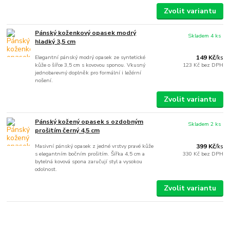
Zvolit variantu
Pánský koženkový opasek modrý
Skladem 4 ks
hladký 3,5 cm
Elegantní pánský modrý opasek ze syntetické
149 Kč
/
ks
kůže o šířce 3,5 cm s kovovou sponou. Vkusný
123 Kč
bez DPH
jednobarevný doplněk pro formální i ležérní
nošení.
Zvolit variantu
Pánský kožený opasek s ozdobným
Skladem 2 ks
prošitím černý 4,5 cm
Masivní pánský opasek z jedné vrstvy pravé kůže
399 Kč
/
ks
s elegantním bočním prošitím. Šířka 4,5 cm a
330 Kč
bez DPH
bytelná kovová spona zaručují styl a vysokou
odolnost.
Zvolit variantu