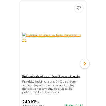
Kožená ledvinka se třemi kapsami na zip
Pánská kože
a 5 kapsami
Praktická ledvinka z pravé kůže se třemi
samostatnými kapsami na zip. Odolný
Kvalitní páns
materiál a nastavitelný popruh zajistí
kapsami na zi
pohodlí při každém nošení.
pro dokonalo
velikostech 
249 Kč
399 Kč
/
ks
/
ks
Skladem 13 ks
206 Kč
bez DPH
330 Kč
bez 