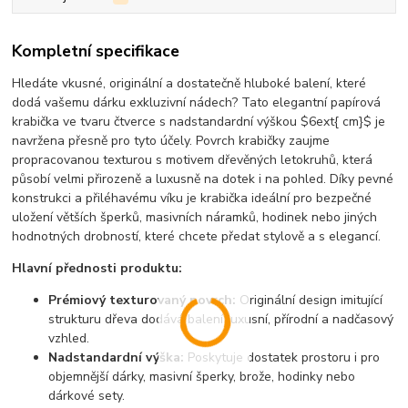
Kompletní specifikace
Hledáte vkusné, originální a dostatečně hluboké balení, které
dodá vašemu dárku exkluzivní nádech? Tato elegantní papírová
krabička ve tvaru čtverce s nadstandardní výškou
$6ext{ cm}$
je
navržena přesně pro tyto účely. Povrch krabičky zaujme
propracovanou texturou s motivem dřevěných letokruhů, která
působí velmi přirozeně a luxusně na dotek i na pohled. Díky pevné
konstrukci a přiléhavému víku je krabička ideální pro bezpečné
uložení větších šperků, masivních náramků, hodinek nebo jiných
hodnotných drobností, které chcete předat stylově a s elegancí.
Hlavní přednosti produktu:
Prémiový texturovaný povrch:
Originální design imitující
strukturu dřeva dodává balení luxusní, přírodní a nadčasový
vzhled.
Nadstandardní výška:
Poskytuje dostatek prostoru i pro
objemnější dárky, masivní šperky, brože, hodinky nebo
dárkové sety.