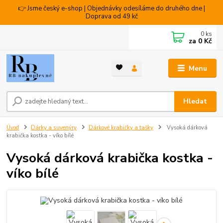
👉 Jsme český e-shop | Objednávky odesíláme do druhého dne |
Doprava od 49 kč
0
ks
za
0 Kč
Menu
Hledat
Úvod
Dárky a suvenýry
Dárkové krabičky a tašky
Vysoká dárková
krabička kostka - víko bílé
Vysoká dárková krabička kostka -
víko bílé