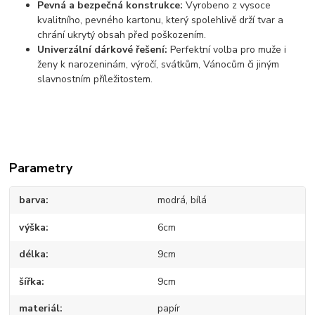
Pevná a bezpečná konstrukce:
Vyrobeno z vysoce
kvalitního, pevného kartonu, který spolehlivě drží tvar a
chrání ukrytý obsah před poškozením.
Univerzální dárkové řešení:
Perfektní volba pro muže i
ženy k narozeninám, výročí, svátkům, Vánocům či jiným
slavnostním příležitostem.
Parametry
barva
modrá, bílá
výška
6cm
délka
9cm
šířka
9cm
materiál
papír