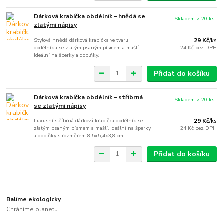
Dárková krabička obdélník – hnědá se
Skladem > 20 ks
zlatými nápisy
Stylová hnědá dárková krabička ve tvaru
29 Kč
/
ks
obdélníku se zlatým psaným písmem a mašlí.
24 Kč
bez DPH
Ideální na šperky a doplňky.
Přidat do košíku
Dárková krabička obdélník – stříbrná
Skladem > 20 ks
se zlatými nápisy
Luxusní stříbrná dárková krabička obdélník se
29 Kč
/
ks
zlatým psaným písmem a mašlí. Ideální na šperky
24 Kč
bez DPH
a doplňky s rozměrem 8,5x5,4x3,8 cm.
Přidat do košíku
Balíme ekologicky
Chráníme planetu...