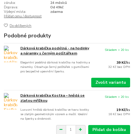
záruka:
24 měsíců
Doprava:
Od 49kč
Výdejní místa:
zdarma
Hlídat cenu / dostupnost
Do oblíbených
Podobné produkty
Dárková krabička podélná - na hodinky
Skladem > 20 ks
a náramky s černým polštářkem
Elegantní podélná dárková krabička na hodinky a
39 Kč
/
ks
náramky. Obsahuje černý polštářek s gumičkami
32 Kč
bez DPH
pro bezpečné upevnění šperku.
Zvolit variantu
Dárková krabička Kostka – hnědá se
Skladem > 20 ks
zlatou mřížkou
Luxusní hnědá dárková krabička ve tvaru kostky
19 Kč
/
ks
se zlatým geometrickým vzorem a mašlí. Ideální
16 Kč
bez DPH
na šperky a drobnosti.
Přidat do košíku