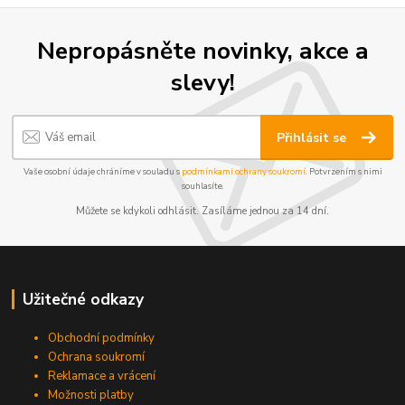
Nepropásněte novinky, akce a
slevy!
Přihlásit se
Vaše osobní údaje chráníme v souladu s
podmínkami ochrany soukromí
. Potvrzením s nimi
souhlasíte.
Můžete se kdykoli odhlásit. Zasíláme jednou za 14 dní.
Užitečné odkazy
Obchodní podmínky
Ochrana soukromí
Reklamace a vrácení
Možnosti platby