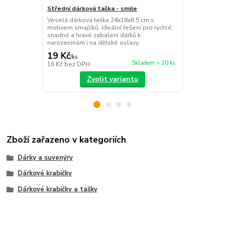
Střední dárková taška - smile
Střední dárk
Veselá dárková taška 24x18x8,5 cm s
Stylová dárk
motivem smajlíků. Ideální řešení pro rychlé,
spirál o roz
snadné a hravé zabalení dárků k
rychlé, snad
narozeninám i na dětské oslavy.
námahy.
19 Kč
19 Kč
/
ks
/
ks
Skladem > 20 ks
16 Kč
bez DPH
16 Kč
bez D
Zvolit variantu
Zboží zařazeno v kategoriích
Dárky a suvenýry
Dárkové krabičky
Dárkové krabičky a tašky