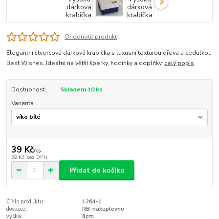
Ohodnotit produkt
Elegantní čtvercová dárková krabička s luxusní texturou dřeva a cedulkou
Best Wishes. Ideální na větší šperky, hodinky a doplňky.
celý popis
Dostupnost
Skladem 10 ks
Varianta
39 Kč
/
ks
32 Kč
bez DPH
Přidat do košíku
Číslo produktu:
1264-1
dovozce:
RB-nakuplevne
výška:
6cm