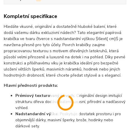
Kompletní specifikace
Hledáte vkusné, originální a dostatečně hluboké balení, které
dodá vašemu dárku exkluzivní nádech? Tato elegantní papírová
krabička ve tvaru čtverce s nadstandardní výškou
$6ext{ cm}$
je
navržena přesně pro tyto účely. Povrch krabičky zaujme
propracovanou texturou s motivem dřevěných letokruhů, která
působí velmi přirozeně a luxusně na dotek i na pohled. Díky pevné
konstrukci a přiléhavému víku je krabička ideální pro bezpečné
uložení větších šperků, masivních náramků, hodinek nebo jiných
hodnotných drobností, které chcete předat stylově a s elegancí.
Hlavní přednosti produktu:
Prémiový texturovaný povrch:
Originální design imitující
strukturu dřeva dodává balení luxusní, přírodní a nadčasový
vzhled.
Nadstandardní výška:
Poskytuje dostatek prostoru i pro
objemnější dárky, masivní šperky, brože, hodinky nebo
dárkové sety.