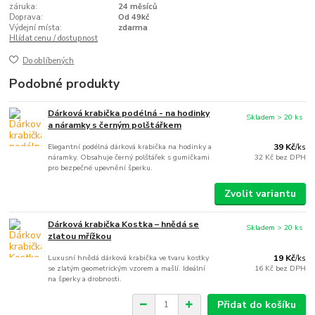
záruka:
24 měsíců
Doprava:
Od 49kč
Výdejní místa:
zdarma
Hlídat cenu / dostupnost
Do oblíbených
Podobné produkty
Dárková krabička podélná - na hodinky
Skladem > 20 ks
a náramky s černým polštářkem
Elegantní podélná dárková krabička na hodinky a
39 Kč
/
ks
náramky. Obsahuje černý polštářek s gumičkami
32 Kč
bez DPH
pro bezpečné upevnění šperku.
Zvolit variantu
Dárková krabička Kostka – hnědá se
Skladem > 20 ks
zlatou mřížkou
Luxusní hnědá dárková krabička ve tvaru kostky
19 Kč
/
ks
se zlatým geometrickým vzorem a mašlí. Ideální
16 Kč
bez DPH
na šperky a drobnosti.
Přidat do košíku