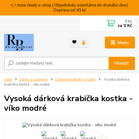
👉 Jsme český e-shop | Objednávky odesíláme do druhého dne |
Doprava od 49 kč
0
ks
za
0 Kč
Menu
Hledat
Úvod
Dárky a suvenýry
Dárkové krabičky a tašky
Vysoká dárková
krabička kostka - víko modré
Vysoká dárková krabička kostka -
víko modré