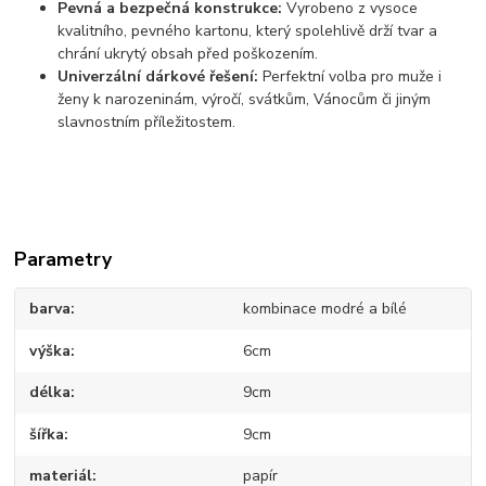
Pevná a bezpečná konstrukce:
Vyrobeno z vysoce
kvalitního, pevného kartonu, který spolehlivě drží tvar a
chrání ukrytý obsah před poškozením.
Univerzální dárkové řešení:
Perfektní volba pro muže i
ženy k narozeninám, výročí, svátkům, Vánocům či jiným
slavnostním příležitostem.
Parametry
barva
kombinace modré a bílé
výška
6cm
délka
9cm
šířka
9cm
materiál
papír