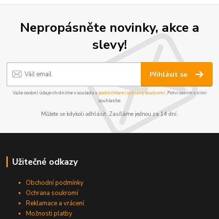
Nepropásněte novinky, akce a
slevy!
Přihlásit se
Vaše osobní údaje chráníme v souladu s
podmínkami ochrany soukromí
. Potvrzením s nimi
souhlasíte.
Můžete se kdykoli odhlásit. Zasíláme jednou za 14 dní.
Užitečné odkazy
Obchodní podmínky
Ochrana soukromí
Reklamace a vrácení
Možnosti platby