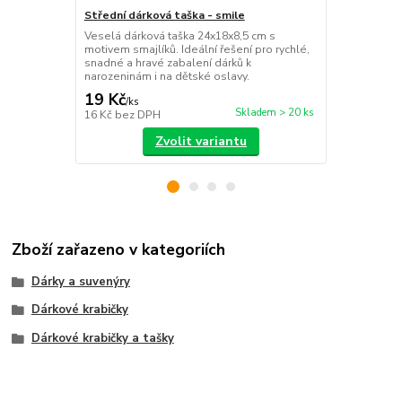
Střední dárková taška - smile
Střední dárk
Veselá dárková taška 24x18x8,5 cm s
Stylová dárk
motivem smajlíků. Ideální řešení pro rychlé,
spirál o roz
snadné a hravé zabalení dárků k
rychlé, snad
narozeninám i na dětské oslavy.
námahy.
19 Kč
19 Kč
/
ks
/
ks
Skladem > 20 ks
16 Kč
bez DPH
16 Kč
bez D
Zvolit variantu
Zboží zařazeno v kategoriích
Dárky a suvenýry
Dárkové krabičky
Dárkové krabičky a tašky