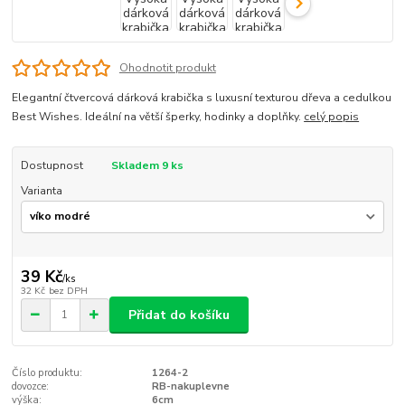
Ohodnotit produkt
Elegantní čtvercová dárková krabička s luxusní texturou dřeva a cedulkou
Best Wishes. Ideální na větší šperky, hodinky a doplňky.
celý popis
Dostupnost
Skladem 9 ks
Varianta
39 Kč
/
ks
32 Kč
bez DPH
Přidat do košíku
Číslo produktu:
1264-2
dovozce:
RB-nakuplevne
výška:
6cm