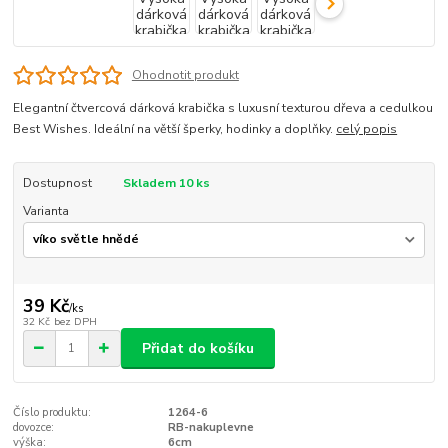
Ohodnotit produkt
Elegantní čtvercová dárková krabička s luxusní texturou dřeva a cedulkou
Best Wishes. Ideální na větší šperky, hodinky a doplňky.
celý popis
Dostupnost
Skladem 10 ks
Varianta
39 Kč
/
ks
32 Kč
bez DPH
Přidat do košíku
Číslo produktu:
1264-6
dovozce:
RB-nakuplevne
výška:
6cm