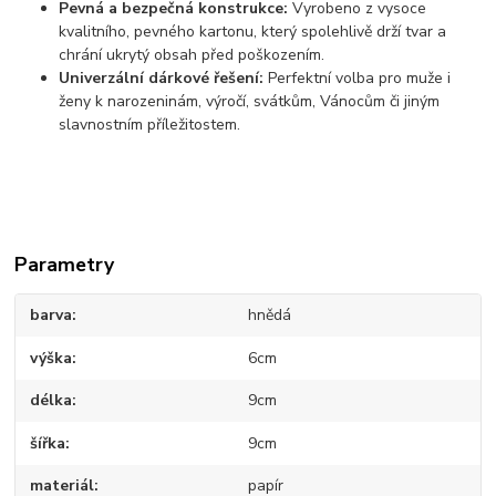
Pevná a bezpečná konstrukce:
Vyrobeno z vysoce
kvalitního, pevného kartonu, který spolehlivě drží tvar a
chrání ukrytý obsah před poškozením.
Univerzální dárkové řešení:
Perfektní volba pro muže i
ženy k narozeninám, výročí, svátkům, Vánocům či jiným
slavnostním příležitostem.
Parametry
barva
hnědá
výška
6cm
délka
9cm
šířka
9cm
materiál
papír