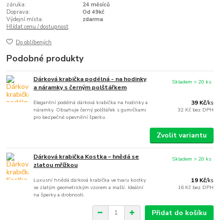
záruka:
24 měsíců
Doprava:
Od 49kč
Výdejní místa:
zdarma
Hlídat cenu / dostupnost
Do oblíbených
Podobné produkty
Dárková krabička podélná - na hodinky
Skladem > 20 ks
a náramky s černým polštářkem
Elegantní podélná dárková krabička na hodinky a
39 Kč
/
ks
náramky. Obsahuje černý polštářek s gumičkami
32 Kč
bez DPH
pro bezpečné upevnění šperku.
Zvolit variantu
Dárková krabička Kostka – hnědá se
Skladem > 20 ks
zlatou mřížkou
Luxusní hnědá dárková krabička ve tvaru kostky
19 Kč
/
ks
se zlatým geometrickým vzorem a mašlí. Ideální
16 Kč
bez DPH
na šperky a drobnosti.
Přidat do košíku