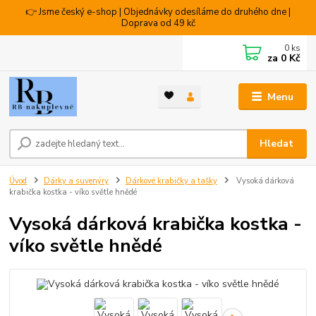
👉 Jsme český e-shop | Objednávky odesíláme do druhého dne |
Doprava od 49 kč
0
ks
za
0 Kč
Menu
Hledat
Úvod
Dárky a suvenýry
Dárkové krabičky a tašky
Vysoká dárková
krabička kostka - víko světle hnědé
Vysoká dárková krabička kostka -
víko světle hnědé