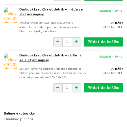
Dárková krabička obdélník – hnědá se
Skladem > 20 ks
zlatými nápisy
Stylová hnědá dárková krabička ve tvaru
29 Kč
/
ks
obdélníku se zlatým psaným písmem a mašlí.
24 Kč
bez DPH
Ideální na šperky a doplňky.
Přidat do košíku
Dárková krabička obdélník – stříbrná
Skladem > 20 ks
se zlatými nápisy
Luxusní stříbrná dárková krabička obdélník se
29 Kč
/
ks
zlatým psaným písmem a mašlí. Ideální na šperky
24 Kč
bez DPH
a doplňky s rozměrem 8,5x5,4x3,8 cm.
Přidat do košíku
Balíme ekologicky
Chráníme planetu...