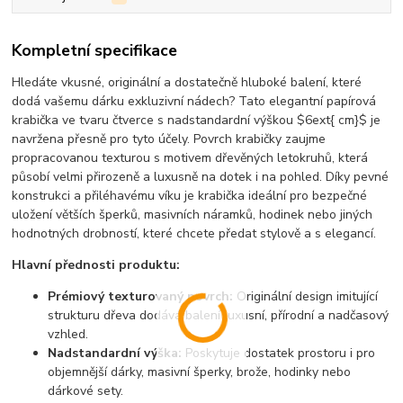
Kompletní specifikace
Hledáte vkusné, originální a dostatečně hluboké balení, které
dodá vašemu dárku exkluzivní nádech? Tato elegantní papírová
krabička ve tvaru čtverce s nadstandardní výškou
$6ext{ cm}$
je
navržena přesně pro tyto účely. Povrch krabičky zaujme
propracovanou texturou s motivem dřevěných letokruhů, která
působí velmi přirozeně a luxusně na dotek i na pohled. Díky pevné
konstrukci a přiléhavému víku je krabička ideální pro bezpečné
uložení větších šperků, masivních náramků, hodinek nebo jiných
hodnotných drobností, které chcete předat stylově a s elegancí.
Hlavní přednosti produktu:
Prémiový texturovaný povrch:
Originální design imitující
strukturu dřeva dodává balení luxusní, přírodní a nadčasový
vzhled.
Nadstandardní výška:
Poskytuje dostatek prostoru i pro
objemnější dárky, masivní šperky, brože, hodinky nebo
dárkové sety.