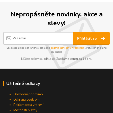
Nepropásněte novinky, akce a
slevy!
Přihlásit se
Vaše osobní údaje chráníme v souladu s
podmínkami ochrany soukromí
. Potvrzením s nimi
souhlasíte.
Můžete se kdykoli odhlásit. Zasíláme jednou za 14 dní.
Užitečné odkazy
Obchodní podmínky
Ochrana soukromí
Reklamace a vrácení
Možnosti platby