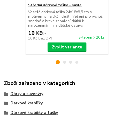
Střední dárková taška - smile
Střední dárk
Veselá dárková taška 24x18x8,5 cm s
Stylová dárk
motivem smajlíků. Ideální řešení pro rychlé,
spirál o roz
snadné a hravé zabalení dárků k
rychlé, snad
narozeninám i na dětské oslavy.
námahy.
19 Kč
19 Kč
/
ks
/
ks
Skladem > 20 ks
16 Kč
bez DPH
16 Kč
bez D
Zvolit variantu
Zboží zařazeno v kategoriích
Dárky a suvenýry
Dárkové krabičky
Dárkové krabičky a tašky