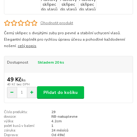
Ohodnotit produkt
Černý skřipec s dvojitými zuby pro pevné a stabilní uchycení vlasů.
Elegantní doplněk pro rychlou úpravu účesu a pohodlné každodenní
nošení.
celý popis
Dostupnost
Skladem 20 ks
49 Kč
/
ks
40 Kč
bez DPH
Přidat do košíku
Číslo produktu:
29
dovozce:
RB-nakuplevne
výška:
4.2cm
počet kusů v balení:
1
záruka:
24 měsíců
Doprava:
Od 49kč