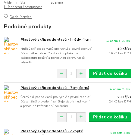
Výdejní místa:
zdarma
Hlídat cenu / dostupnost
Do oblíbených
Podobné produkty
Plastový skřipec do vlasů - hnědý, 4 cm
Skladem > 20 ks
Hnědý skřipec do vlasů pro rychlé a pevné sepnutí
19 Kč
/
ks
účesu během dne. Praktický doplněk pro
16 Kč
bez DPH
každodenní použití a pohodlnou úpravu vlasů
kdykoliv.
Přidat do košíku
Plastový skřipec do vlasů - 7cm, černá
Skladem 19 ks
Černý skřipec do vlasů pro rychlé a pevné sepnutí
29 Kč
/
ks
účesu. Širší provedení zajišťuje stabilní uchycení
24 Kč
bez DPH
a pohodlné každodenní používání.
Přidat do košíku
Plastový skřipec do vlasů - dvojité
Skladem 4 ks