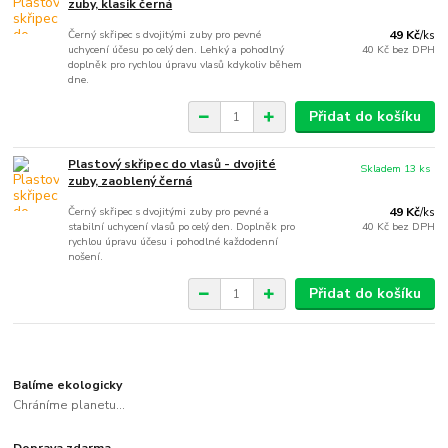
zuby, klasik černá
Černý skřipec s dvojitými zuby pro pevné
49 Kč
/
ks
uchycení účesu po celý den. Lehký a pohodlný
40 Kč
bez DPH
doplněk pro rychlou úpravu vlasů kdykoliv během
dne.
Přidat do košíku
Plastový skřipec do vlasů - dvojité
Skladem 13 ks
zuby, zaoblený černá
Černý skřipec s dvojitými zuby pro pevné a
49 Kč
/
ks
stabilní uchycení vlasů po celý den. Doplněk pro
40 Kč
bez DPH
rychlou úpravu účesu i pohodlné každodenní
nošení.
Přidat do košíku
Balíme ekologicky
Chráníme planetu...
Doprava zdarma