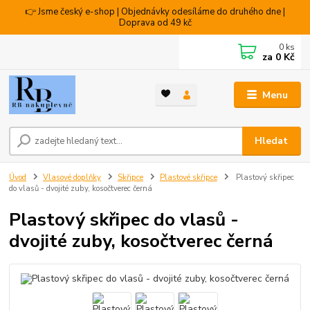
👉 Jsme český e-shop | Objednávky odesíláme do druhého dne |
Doprava od 49 kč
0
ks
za
0 Kč
Menu
Hledat
Úvod
Vlasové doplňky
Skřipce
Plastové skřipce
Plastový skřipec
do vlasů - dvojité zuby, kosočtverec černá
Plastový skřipec do vlasů -
dvojité zuby, kosočtverec černá