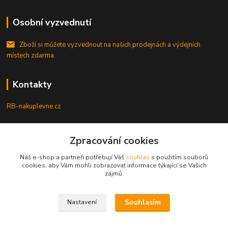
Osobní vyzvednutí
Zboží si můžete vyzvednout na našich prodejnách a výdejních
místech zdarma.
Kontakty
RB-nakuplevne.cz
Zákaznická podpora
+420 222722421
Zpracování cookies
(Po-Pá, 8-17 hod.)
Náš e-shop a partneři potřebují Váš
souhlas
s použitím souborů
cookies, aby Vám mohli zobrazovat informace týkající se Vašich
info@rb-nakuplevne.cz
zájmů.
Souhlasím
Nastavení