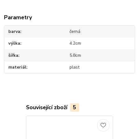
Parametry
barva
černá
výška
4.2cm
šířka
5.8cm
materiál
plast
Související zboží
5