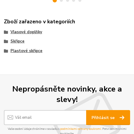
Zboží zařazeno v kategoriích
Vlasové doplňky
Skřipce
Plastové skřipce
Nepropásněte novinky, akce a
slevy!
Přihlásit se
Vaše osobní údaje chráníme v souladu s
podmínkami ochrany soukromí
. Potvrzením s nimi
souhlasíte.