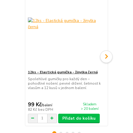
12ks - Elastická gumička - žinylka černá
Prolamovací 
10 ks
Spolehlivé gumičky pro každý den –
pohodlné nošení, pevné držení, šetrnost k
Sada 10 ks 
vlasům a 12 kusů v jednom balení.
(pukaček) s 
mixu barev. 
drží a netahá
99 Kč
69 Kč
Skladem
/
balení
/
ks
> 20 balení
82 Kč
bez DPH
57 Kč
bez D
Přidat do košíku