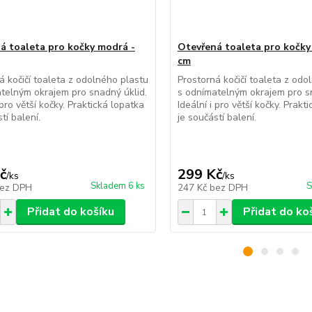
á toaleta pro kočky modrá -
Otevřená toaleta pro kočky
cm
á kočičí toaleta z odolného plastu
Prostorná kočičí toaleta z odo
telným okrajem pro snadný úklid.
s odnímatelným okrajem pro sn
 pro větší kočky. Praktická lopatka
Ideální i pro větší kočky. Prakt
tí balení.
je součástí balení.
č
299 Kč
/
ks
/
ks
Skladem 6 ks
S
ez DPH
247 Kč
bez DPH
Přidat do košíku
Přidat do ko