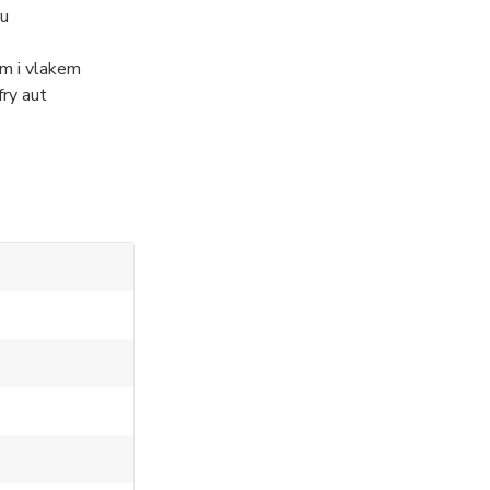
ku
em i vlakem
ry aut