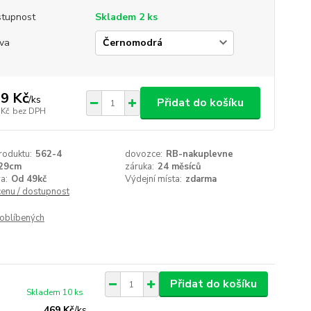
tupnost
Skladem 2 ks
va
9 Kč
/
ks
Přidat do košíku
 Kč
bez DPH
roduktu:
562-4
dovozce:
RB-nakuplevne
29cm
záruka:
24 měsíců
a:
Od 49kč
Výdejní místa:
zdarma
cenu / dostupnost
oblíbených
Přidat do košíku
Skladem 10 ks
469 Kč
/
ks