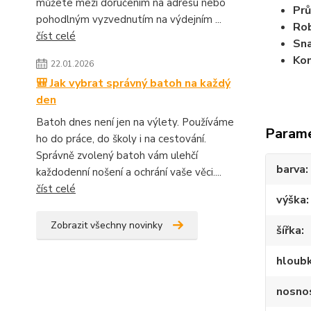
můžete mezi doručením na adresu nebo
Prů
pohodlným vyzvednutím na výdejním ...
Rob
číst celé
Sna
Kom
22.01.2026
🎒 Jak vybrat správný batoh na každý
den
Batoh dnes není jen na výlety. Používáme
Param
ho do práce, do školy i na cestování.
Správně zvolený batoh vám ulehčí
barva
každodenní nošení a ochrání vaše věci....
číst celé
výška
Zobrazit všechny novinky
šířka
hloub
nosno