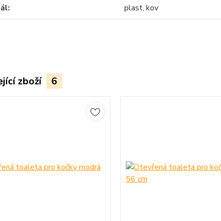
ál
plast, kov
jící zboží
6