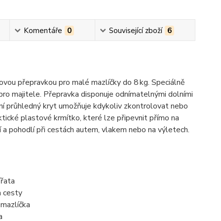
Komentáře
0
Související zboží
6
ovou přepravkou pro malé mazlíčky do 8 kg. Speciálně
pro majitele. Přepravka disponuje odnímatelnými dolními
rní průhledný kryt umožňuje kdykoliv zkontrolovat nebo
aktické plastové krmítko, které lze připevnit přímo na
čí a pohodlí při cestách autem, vlakem nebo na výletech.
ířata
m cesty
 mazlíčka
a