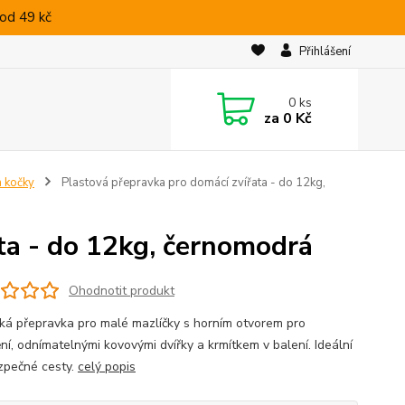
od 49 kč
Přihlášení
0
ks
za
0 Kč
a kočky
Plastová přepravka pro domácí zvířata - do 12kg,
ta - do 12kg, černomodrá
Ohodnotit produkt
cká přepravka pro malé mazlíčky s horním otvorem pro
ní, odnímatelnými kovovými dvířky a krmítkem v balení. Ideální
zpečné cesty.
celý popis