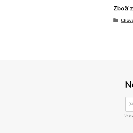
Zboží 
Chova
N
Vaše 