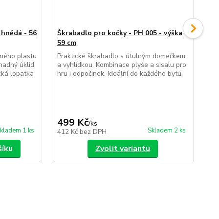
 hnědá - 56
Škrabadlo pro kočky - PH 005 - výška
59 cm
Ko
leh
lného plastu
Praktické škrabadlo s útulným domečkem
adný úklid.
a vyhlídkou. Kombinace plyše a sisalu pro
Skl
ická lopatka
hru i odpočinek. Ideální do každého bytu.
koč
síť
ces
499 Kč
1 
/
ks
kladem 1 ks
Skladem 2 ks
412 Kč
bez DPH
1 
šíku
Zvolit variantu