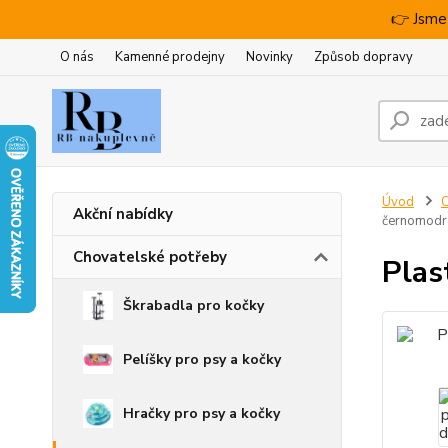
👉 Jsme
O nás
Kamenné prodejny
Novinky
Způsob dopravy
Úvod
C
Akční nabídky
černomodr
Chovatelské potřeby
Plas
Škrabadla pro kočky
Pelíšky pro psy a kočky
Hračky pro psy a kočky