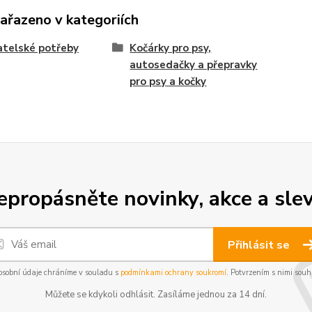
zařazeno v kategoriích
telské potřeby
Kočárky pro psy,
autosedačky a přepravky
pro psy a kočky
epropásněte novinky, akce a slev
Přihlásit se
osobní údaje chráníme v souladu s
podmínkami ochrany soukromí
. Potvrzením s nimi souhl
Můžete se kdykoli odhlásit. Zasíláme jednou za 14 dní.