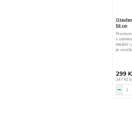
Otevřen
56 cm
Prostorn
s odníma
Ideální i
je součás
299 K
247 Kč
b