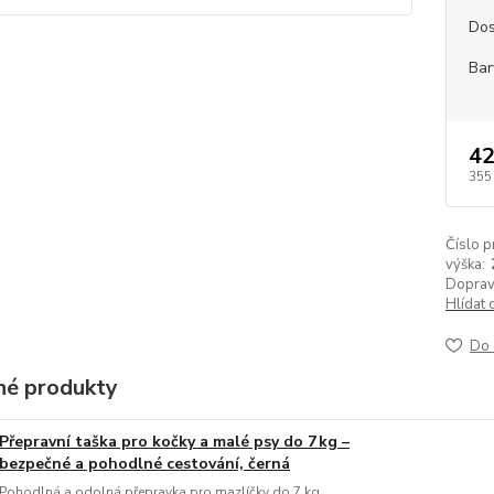
Dos
Bar
42
355
Číslo p
výška:
Doprav
Hlídat 
Do 
é produkty
Přepravní taška pro kočky a malé psy do 7 kg –
bezpečné a pohodlné cestování, černá
Pohodlná a odolná přepravka pro mazlíčky do 7 kg.