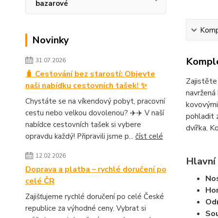
bazarové
Kompl
Novinky
Komple
31.07.2026
🧳 Cestování bez starostí: Objevte
Zajistěte
naši nabídku cestovních tašek! ✨
navržená 
Chystáte se na víkendový pobyt, pracovní
kovovými 
cestu nebo velkou dovolenou? ✈️✈️ V naší
pohladit 
nabídce cestovních tašek si vybere
dvířka. K
opravdu každý! Připravili jsme p...
číst celé
12.02.2026
Hlavní 
Doprava a platba – rychlé doručení po
Nos
celé ČR
Hor
Zajišťujeme rychlé doručení po celé České
Odn
republice za výhodné ceny. Vybrat si
Sou