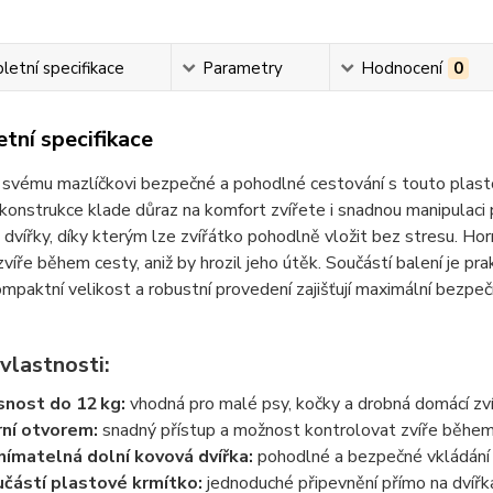
etní specifikace
Parametry
Hodnocení
0
tní specifikace
 svému mazlíčkovi bezpečné a pohodlné cestování s touto plast
konstrukce klade důraz na komfort zvířete i snadnou manipulaci 
dvířky, díky kterým lze zvířátko pohodlně vložit bez stresu. Ho
zvíře během cesty, aniž by hrozil jeho útěk. Součástí balení je pr
ompaktní velikost a robustní provedení zajišťují maximální bezpe
vlastnosti:
nost do 12 kg:
vhodná pro malé psy, kočky a drobná domácí zv
ní otvorem:
snadný přístup a možnost kontrolovat zvíře běhe
ímatelná dolní kovová dvířka:
pohodlné a bezpečné vkládání
částí plastové krmítko:
jednoduché připevnění přímo na dvířk