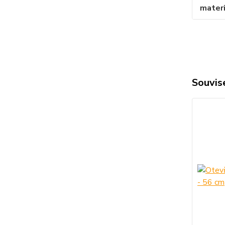
materi
Souvise