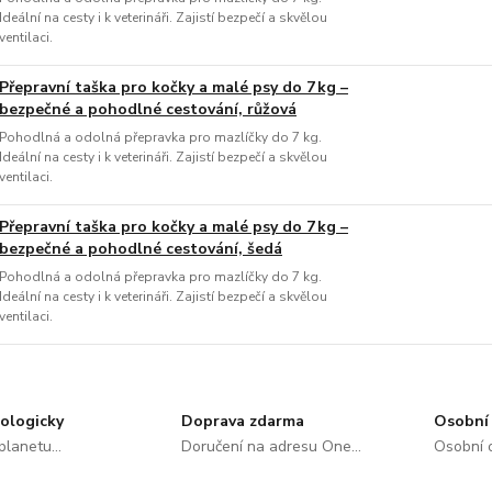
Ideální na cesty i k veterináři. Zajistí bezpečí a skvělou
ventilaci.
Přepravní taška pro kočky a malé psy do 7 kg –
bezpečné a pohodlné cestování, růžová
Pohodlná a odolná přepravka pro mazlíčky do 7 kg.
Ideální na cesty i k veterináři. Zajistí bezpečí a skvělou
ventilaci.
Přepravní taška pro kočky a malé psy do 7 kg –
bezpečné a pohodlné cestování, šedá
Pohodlná a odolná přepravka pro mazlíčky do 7 kg.
Ideální na cesty i k veterináři. Zajistí bezpečí a skvělou
ventilaci.
ologicky
Doprava zdarma
Osobní 
lanetu...
Doručení na adresu One...
Osobní o