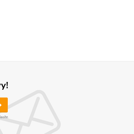
y!
asíte.