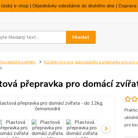
 český e-shop | Objednávky odesíláme do druhého dne | Doprava 
Hledat
hovatelské potřeby
Kočárky pro psy, autosedačky a přepravky pro psy 
á
tová přepravka pro domácí zvířa
Prakti
uklidně
pro be