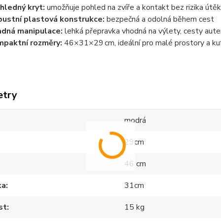
hledný kryt:
umožňuje pohled na zvíře a kontakt bez rizika útě
ustní plastová konstrukce:
bezpečná a odolná během cest
dná manipulace:
lehká přepravka vhodná na výlety, cesty aut
paktní rozměry:
46×31×29 cm, ideální pro malé prostory a kuf
etry
modrá
29cm
46 cm
ka
31cm
st
15 kg