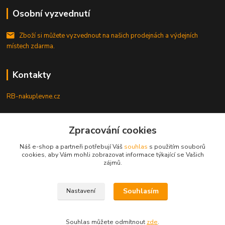
Osobní vyzvednutí
Zboží si můžete vyzvednout na našich prodejnách a výdejních
místech zdarma.
Kontakty
RB-nakuplevne.cz
Zákaznická podpora
+420 222722421
Zpracování cookies
(Po-Pá, 8-17 hod.)
Náš e-shop a partneři potřebují Váš
souhlas
s použitím souborů
cookies, aby Vám mohli zobrazovat informace týkající se Vašich
info@rb-nakuplevne.cz
zájmů.
Souhlasím
Nastavení
Souhlas můžete odmítnout
zde
.