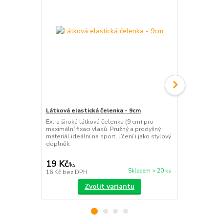
Látková elastická čelenka - 9cm
Čelenka bav
Extra široká látková čelenka (9 cm) pro
Pohodlná šir
maximální fixaci vlasů. Pružný a prodyšný
pružném prov
materiál ideální na sport, líčení i jako stylový
prodyšný mate
doplněk.
každodenní s
19 Kč
69 Kč
/
ks
/
ks
Skladem > 20 ks
16 Kč
bez DPH
57 Kč
bez D
Zvolit variantu