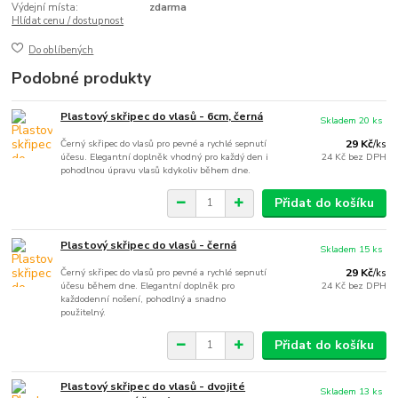
Výdejní místa:
zdarma
Hlídat cenu / dostupnost
Do oblíbených
Podobné produkty
Plastový skřipec do vlasů - 6cm, černá
Skladem 20 ks
Černý skřipec do vlasů pro pevné a rychlé sepnutí
29 Kč
/
ks
účesu. Elegantní doplněk vhodný pro každý den i
24 Kč
bez DPH
pohodlnou úpravu vlasů kdykoliv během dne.
Přidat do košíku
Plastový skřipec do vlasů - černá
Skladem 15 ks
Černý skřipec do vlasů pro pevné a rychlé sepnutí
29 Kč
/
ks
účesu během dne. Elegantní doplněk pro
24 Kč
bez DPH
každodenní nošení, pohodlný a snadno
použitelný.
Přidat do košíku
Plastový skřipec do vlasů - dvojité
Skladem 13 ks