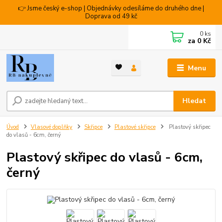
👉 Jsme český e-shop | Objednávky odesíláme do druhého dne |
Doprava od 49 kč
0
ks
za
0 Kč
Menu
Hledat
Úvod
Vlasové doplňky
Skřipce
Plastové skřipce
Plastový skřipec
do vlasů - 6cm, černý
Plastový skřipec do vlasů - 6cm,
černý