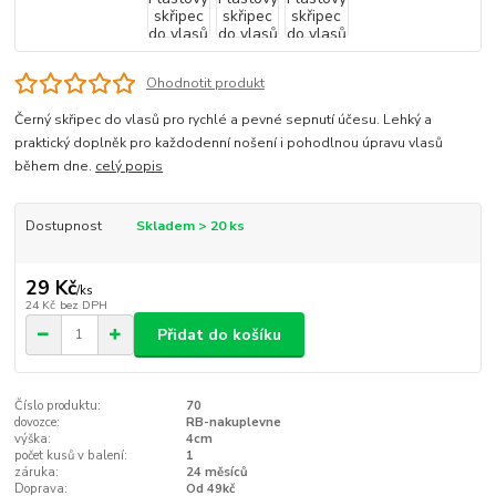
Ohodnotit produkt
Černý skřipec do vlasů pro rychlé a pevné sepnutí účesu. Lehký a
praktický doplněk pro každodenní nošení i pohodlnou úpravu vlasů
během dne.
celý popis
Dostupnost
Skladem > 20 ks
29 Kč
/
ks
24 Kč
bez DPH
Přidat do košíku
Číslo produktu:
70
dovozce:
RB-nakuplevne
výška:
4cm
počet kusů v balení:
1
záruka:
24 měsíců
Doprava:
Od 49kč