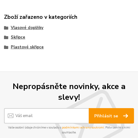
Zboží zařazeno v kategoriích
Vlasové doplňky
Skřipce
Plastové skřipce
Nepropásněte novinky, akce a
slevy!
Přihlásit se
Vaše osobní údaje chráníme v souladu s
podmínkami ochrany soukromí
. Potvrzením s nimi
souhlasíte.