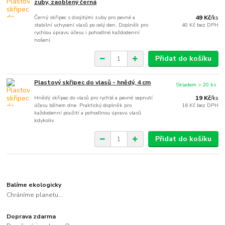
zuby, zaoblený černá
Černý skřipec s dvojitými zuby pro pevné a
49 Kč
/
ks
stabilní uchycení vlasů po celý den. Doplněk pro
40 Kč
bez DPH
rychlou úpravu účesu i pohodlné každodenní
nošení.
Přidat do košíku
Plastový skřipec do vlasů - hnědý, 4 cm
Skladem > 20 ks
Hnědý skřipec do vlasů pro rychlé a pevné sepnutí
19 Kč
/
ks
účesu během dne. Praktický doplněk pro
16 Kč
bez DPH
každodenní použití a pohodlnou úpravu vlasů
kdykoliv.
Přidat do košíku
Balíme ekologicky
Chráníme planetu...
Doprava zdarma