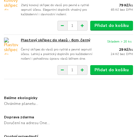
Zlatý kovový skřipec do vlasů pro pevné a rychlé
79 Kč
/
ks
sepnutí účesu. Elegantní doplněk vhodný pro
65 Kč
bez DPH
každodenní i slavnostní nošení.
Přidat do košíku
Plastový skřipec do vlasů - 6cm, černý
Skladem > 20 ks
Černý skřipec do vlasů pro rychlé a pevné sepnutí
29 Kč
/
ks
účesu. Lehký a praktický doplněk pro každodenní
24 Kč
bez DPH
nošení i pohodlnou úpravu vlasů během dne.
Přidat do košíku
Balíme ekologicky
Chráníme planetu...
Doprava zdarma
Doručení na adresu One...
Osobní vyzvednutí