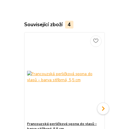
Související zboží
4
Francouzská perličková spona do vlasů –
Francouzská
barva stříbrná, 5,5 cm
prohnutá s 