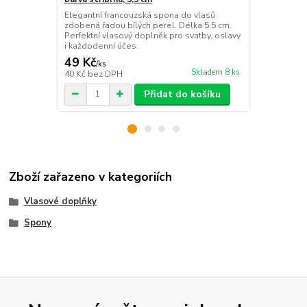
Elegantní francouzská spona do vlasů
Elegantní pr
zdobená řadou bílých perel. Délka 5,5 cm.
spona v dél
Perfektní vlasový doplněk pro svatby, oslavy
skleněnými k
i každodenní účes.
společenský
49 Kč
149 Kč
/
ks
/
ks
Skladem 8 ks
40 Kč
bez DPH
123 Kč
bez 
Přidat do košíku
Zboží zařazeno v kategoriích
Vlasové doplňky
Spony