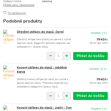
Výdejní místa:
zdarma
Hlídat cenu / dostupnost
Do oblíbených
Podobné produkty
Dřevěný skřipec do vlasů -černý
Skladem 4 ks
Dřevěný skřipec černý/zlatý pro pevné a rychlé
79 Kč
/
ks
sepnutí vlasů. Elegantní přírodní doplněk pro
65 Kč
bez DPH
každodenní i stylové účesy.
Přidat do košíku
Kovový skřipec do vlasů - měděná
Skladem 10 ks
barva
Měděný kovový skřipec do vlasů pro rychlé a
79 Kč
/
ks
pevné sepnutí účesu. Praktický doplněk pro
65 Kč
bez DPH
každodenní elegantní úpravu vlasů.
Přidat do košíku
Kovový skřipec do vlasů - zlatý - 7cm
Skladem 2 ks