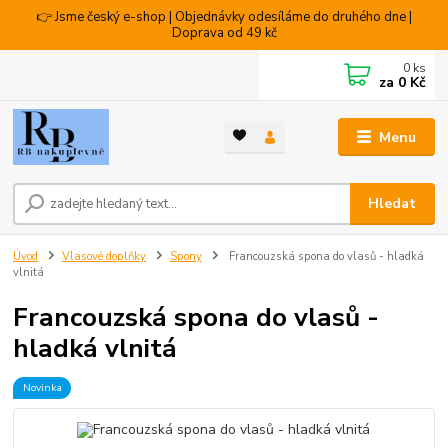
👉 Jsme český e-shop | Objednávky odesíláme do druhého dne |
Doprava od 49 kč
0
ks
za
0 Kč
Menu
Hledat
Úvod
Vlasové doplňky
Spony
Francouzská spona do vlasů - hladká
vlnitá
Francouzská spona do vlasů -
hladká vlnitá
Novinka