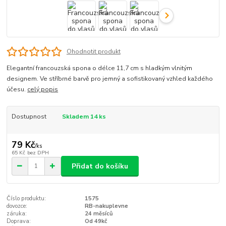
Ohodnotit produkt
Elegantní francouzská spona o délce 11,7 cm s hladkým vlnitým
designem. Ve stříbrné barvě pro jemný a sofistikovaný vzhled každého
účesu.
celý popis
Dostupnost
Skladem 14 ks
79 Kč
/
ks
65 Kč
bez DPH
Přidat do košíku
Číslo produktu:
1575
dovozce:
RB-nakuplevne
záruka:
24 měsíců
Doprava:
Od 49kč