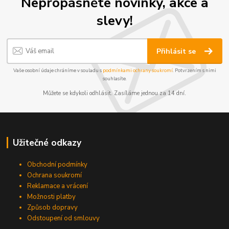
Nepropásněte novinky, akce a
slevy!
Přihlásit se
Vaše osobní údaje chráníme v souladu s
podmínkami ochrany soukromí
. Potvrzením s nimi
souhlasíte.
Můžete se kdykoli odhlásit. Zasíláme jednou za 14 dní.
Užitečné odkazy
Obchodní podmínky
Ochrana soukromí
Reklamace a vrácení
Možnosti platby
Způsob dopravy
Odstoupení od smlouvy