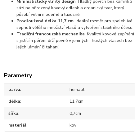
Minimalistický vlnitý design
: Hladký povrch bez kamínků
sází na přirozený kovový odlesk a organický tvar, který
působí velmi moderně a luxusně.
Prodloužená délka 11,7 cm
: Ideální rozměr pro spolehlivé
sepnutí většího množství vlasů a vytvoření stabilního účesu.
Tradiční francouzská mechanika
: Kvalitní kovové zapínání
s jistícím pérem drží pevně v jemných i hustých vlasech bez
jejich lámání či tahání.
Parametry
barva
hematit
délka
11,7cm
šířka
0,7cm
materiál
kov