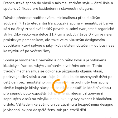
Francouzská spona do vlasů v minimalistickém stylu – čisté linie a
spolehlivá fixace pro každodenní i slavnostní eleganci.
Dáváte přednost nadčasovému minimalismu před složitým
zdobením? Tato elegantní francouzská spona v hematitové barvě
sází na čistý, zrcadlově lesklý povrch a ladný tvar jemné organické
vlnky. Díky velkorysé délce 11,7 cm a subtilní šířce 0,7 cm je nejen
praktickým pomocníkem, ale také velmi vkusným designovým
doplňkem, který splyne s jakýmkoliv stylem oblečení – od business
kostýmku až po večerní šaty.
Spona je vyrobena z pevného a odolného kovu a je vybavena
klasickým francouzským zapínáním s vnitřním pérem. Tento
tradiční mechanismus se dokonale přizpůsobí objemu vlasů,
poskytuje silný stisk a zaručuje, že účes bude bezchybně držet po
celý den bez neustálého posouvání. Mírně prohnutý tvar spony
skvěle kopíruje křivky hlavy, takže nikde netlačí. Je ideální volbou
pro sepnutí polorozpuštěných pramenů, elegantní upevnění
sepnutých vlasů na zátylku nebo jako stylový akcent k hladkému
drdolu. Vzhledem ke svému univerzálnímu a bezpečnému designu
je vhodná jak pro dospělé ženy, tak pro starší děti.