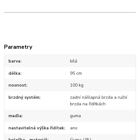
Parametry
barva
bílá
délka
95 cm
nosnost
100 kg
brzdný systém
zadní nášlapná brzda a ruční
brzda na řídítkách
madla
guma
nastavitelná výška řídítek
ano
kolečka - materiál
Guma / PU