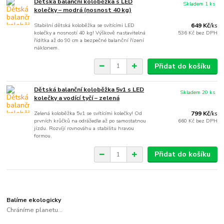
Dětská balanční koloběžka s LED
Skladem 1 ks
kolečky – modrá (nosnost 40 kg)
Stabilní dětská koloběžka se svítícími LED
649 Kč
/
ks
kolečky a nosností 40 kg! Výškově nastavitelná
536 Kč
bez DPH
řídítka až do 90 cm a bezpečné balanční řízení
náklonem.
Přidat do košíku
Dětská balanční koloběžka 5v1 s LED
Skladem 20 ks
kolečky a vodící tyčí – zelená
Zelená koloběžka 5v1 se svítícími kolečky! Od
799 Kč
/
ks
prvních krůčků na odrážedle až po samostatnou
660 Kč
bez DPH
jízdu. Rozvíjí rovnováhu a stabilitu hravou
formou.
Přidat do košíku
Balíme ekologicky
Chráníme planetu...