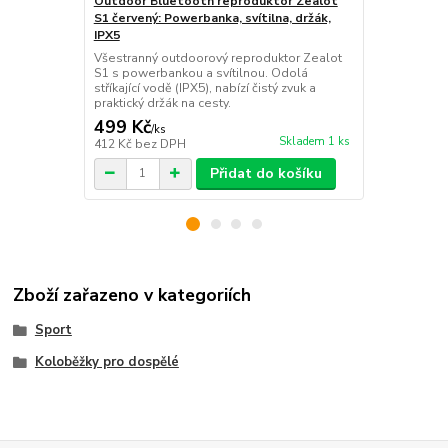
Outdoor Bluetooth reproduktor Zealot
Pennyboard 2
S1 červený: Powerbanka, svítilna, držák,
kolečky – or
IPX5
Nepřehlédnut
potiskem a s
Všestranný outdoorový reproduktor Zealot
jen 1,8 kg, u
S1 s powerbankou a svítilnou. Odolá
stylovou jízd
stříkající vodě (IPX5), nabízí čistý zvuk a
praktický držák na cesty.
499 Kč
399 Kč
/
ks
/
ks
Skladem 1 ks
412 Kč
bez DPH
330 Kč
bez 
Přidat do košíku
Zboží zařazeno v kategoriích
Sport
Koloběžky pro dospělé