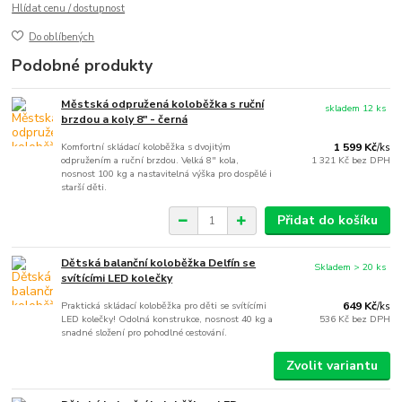
Hlídat cenu / dostupnost
Do oblíbených
Podobné produkty
Městská odpružená koloběžka s ruční
skladem 12 ks
brzdou a koly 8" - černá
Komfortní skládací koloběžka s dvojitým
1 599 Kč
/
ks
odpružením a ruční brzdou. Velká 8" kola,
1 321 Kč
bez DPH
nosnost 100 kg a nastavitelná výška pro dospělé i
starší děti.
Přidat do košíku
Dětská balanční koloběžka Delfín se
Skladem > 20 ks
svítícími LED kolečky
Praktická skládací koloběžka pro děti se svítícími
649 Kč
/
ks
LED kolečky! Odolná konstrukce, nosnost 40 kg a
536 Kč
bez DPH
snadné složení pro pohodlné cestování.
Zvolit variantu