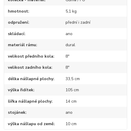
hmotnost
5,1 kg
odpružení
přední i zadní
skládací
ano
materiál rámu
dural
velikost předního kola
8"
velikost zadního kola
8"
délka nášlapné plochy
33,5 cm
výška řidítek
105 cm
šířka nášlapné plochy
14 cm
stojánek
ano
výška nášlapu od země
10 cm