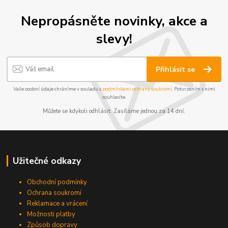
Nepropásněte novinky, akce a
slevy!
Přihlásit se
Vaše osobní údaje chráníme v souladu s
podmínkami ochrany soukromí
. Potvrzením s nimi
souhlasíte.
Můžete se kdykoli odhlásit. Zasíláme jednou za 14 dní.
Užitečné odkazy
Obchodní podmínky
Ochrana soukromí
Reklamace a vrácení
Možnosti platby
Způsob dopravy