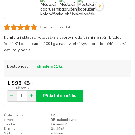
Ohodnotit produkt
Komfortní skládací koloběžka s dvojitým odpružením a ruční brzdou.
Velká 8" kola, nosnost 100 kg a nastavitelná výška pro dospělé i starší
děti.
celý popis
Dostupnost
skladem 11 ks
1 599 Kč
/
ks
1 321 Kč
bez DPH
Přidat do košíku
Číslo produktu:
67
dovozce:
RB-nakuplevne
záruka:
24 měsíců
Doprava:
Od 49kč
Výdejní místa:
zdarma