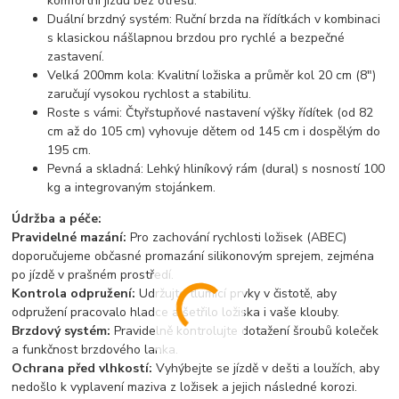
komfortní jízdu bez otřesů.
Duální brzdný systém:
Ruční brzda na řídítkách v kombinaci
s klasickou nášlapnou brzdou pro rychlé a bezpečné
zastavení.
Velká 200mm kola:
Kvalitní ložiska a průměr kol 20 cm (8")
zaručují vysokou rychlost a stabilitu.
Roste s vámi:
Čtyřstupňové nastavení výšky řídítek (od 82
cm až do 105 cm) vyhovuje dětem od 145 cm i dospělým do
195 cm.
Pevná a skladná:
Lehký hliníkový rám (dural) s nosností 100
kg a integrovaným stojánkem.
Údržba a péče:
​Pravidelné mazání:
Pro zachování rychlosti ložisek (ABEC)
doporučujeme občasné promazání silikonovým sprejem, zejména
po jízdě v prašném prostředí.
​Kontrola odpružení:
Udržujte tlumicí prvky v čistotě, aby
odpružení pracovalo hladce a šetřilo ložiska i vaše klouby.
​Brzdový systém:
Pravidelně kontrolujte dotažení šroubů koleček
a funkčnost brzdového lanka.
​Ochrana před vlhkostí:
Vyhýbejte se jízdě v dešti a loužích, aby
nedošlo k vyplavení maziva z ložisek a jejich následné korozi.