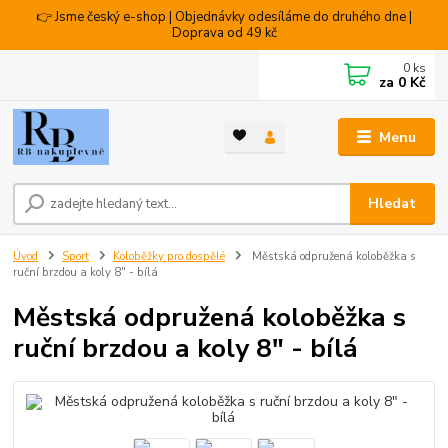
👉 Jsme český e-shop | Objednávky odesíláme do druhého dne |
Doprava od 49 kč
0
ks
za
0 Kč
Menu
Hledat
Úvod
Sport
Koloběžky pro dospělé
Městská odpružená koloběžka s
ruční brzdou a koly 8" - bílá
Městská odpružená koloběžka s
ruční brzdou a koly 8" - bílá