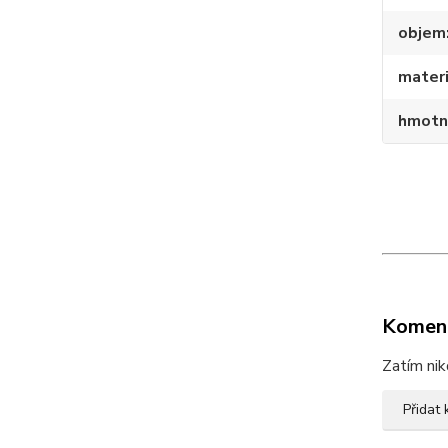
objem
materi
hmotn
Komen
Zatím nik
Přidat