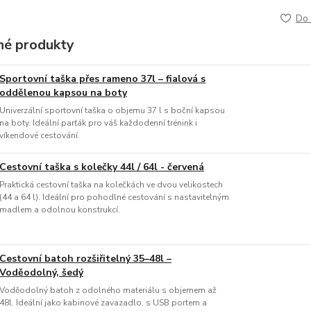
Do 
é produkty
Sportovní taška přes rameno 37l – fialová s
oddělenou kapsou na boty
Univerzální sportovní taška o objemu 37 l s boční kapsou
na boty. Ideální parťák pro váš každodenní trénink i
víkendové cestování.
Cestovní taška s kolečky 44l / 64l - červená
Praktická cestovní taška na kolečkách ve dvou velikostech
(44 a 64 l). Ideální pro pohodlné cestování s nastavitelným
madlem a odolnou konstrukcí.
Cestovní batoh rozšiřitelný 35–48l –
Voděodolný, šedý
Voděodolný batoh z odolného materiálu s objemem až
48l. Ideální jako kabinové zavazadlo, s USB portem a