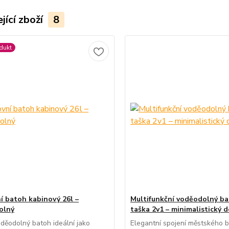
jící zboží
8
dukt
í batoh kabinový 26l –
Multifunkční voděodolný ba
olný
taška 2v1 – minimalistický 
děodolný batoh ideální jako
Elegantní spojení městského 