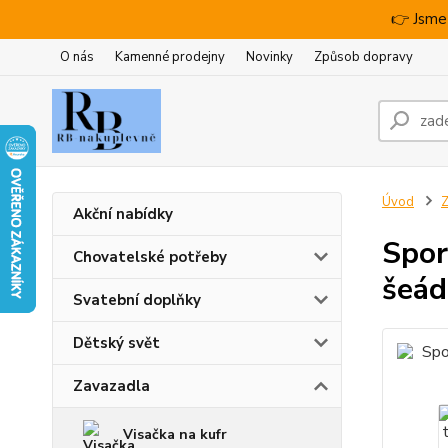
👉 Jsme
O nás
Kamenné prodejny
Novinky
Způsob dopravy
Úvod
Z
Akční nabídky
Spor
Chovatelské potřeby
šeád
Svatební doplňky
Dětský svět
Zavazadla
Visačka na kufr