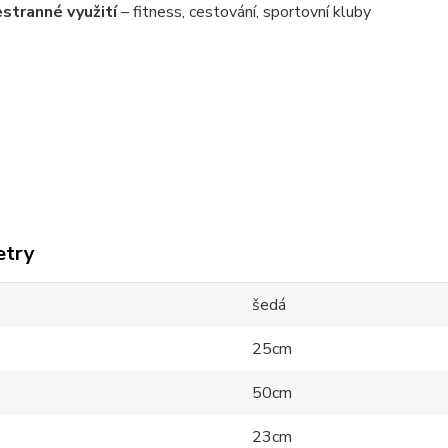
stranné využití
– fitness, cestování, sportovní kluby
etry
šedá
25cm
50cm
23cm