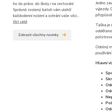
Jedno zav
ho do práce, do školy i na cestování.
výjezdy. 
Správně zvolený batoh vám ulehčí
přizpůsobí
každodenní nošení a ochrání vaše věci....
číst celé
Taška je 
oddělenou
Zobrazit všechny novinky
polstrova
Odolný ma
používání.
Hlavní v
Spo
Skr
Odn
Odd
Nep
Pol
Odo