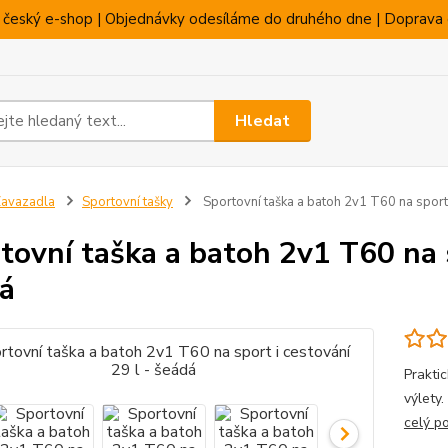
 český e-shop | Objednávky odesíláme do druhého dne | Doprava 
Hledat
avazadla
Sportovní tašky
Sportovní taška a batoh 2v1 T60 na sport 
tovní taška a batoh 2v1 T60 na s
á
Prakti
výlety
celý p