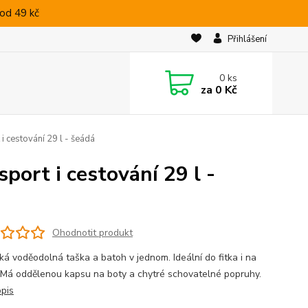
od 49 kč
Přihlášení
0
ks
za
0 Kč
i cestování 29 l - šeádá
port i cestování 29 l -
Ohodnotit produkt
cká voděodolná taška a batoh v jednom. Ideální do fitka i na
. Má oddělenou kapsu na boty a chytré schovatelné popruhy.
opis