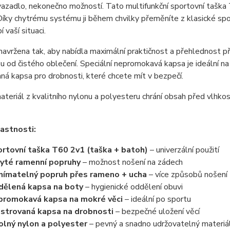
azadlo, nekonečno možností. Tato multifunkční sportovní taška T6
Díky chytrému systému ji během chvilky přeměníte z klasické sp
 vaší situaci.
navržena tak, aby nabídla maximální praktičnost a přehlednost př
 od čistého oblečení. Speciální nepromokavá kapsa je ideální na
ná kapsa pro drobnosti, které chcete mít v bezpečí.
teriál z kvalitního nylonu a polyesteru chrání obsah před vlhkost
lastnosti:
rtovní taška T60 2v1 (taška + batoh)
– univerzální použití
yté ramenní popruhy
– možnost nošení na zádech
ímatelný popruh přes rameno + ucha
– více způsobů nošení
ělená kapsa na boty
– hygienické oddělení obuvi
romokavá kapsa na mokré věci
– ideální po sportu
strovaná kapsa na drobnosti
– bezpečné uložení věcí
lný nylon a polyester
– pevný a snadno udržovatelný materiá