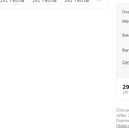
Dos
Měr
Bal
Bar
Cen
29
247
Číslo p
výška:
Doprav
Hlídat 