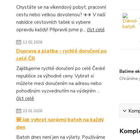
Chystáte se na víkendový pobyt, pracovní
cestu nebo velkou dovolenou? ✈️✈️ V naší
nabídce cestovních tašek si vybere
opravdu každý! Připravili jsme p...
číst celé
12.02.2026
Doprava a platba – rychlé doručení po
celé ČR
Zajišťujeme rychlé doručení po celé České
Balíme ek
republice za výhodné ceny. Vybrat si
Chráníme p
můžete mezi doručením na adresu nebo
pohodlným vyzvednutím na výdejním ...
číst celé
Kompl
22.01.2026
🎒 Jak vybrat správný batoh na každý
den
Komple
Batoh dnes není jen na výlety. Používáme