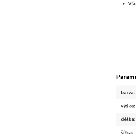
Vše
Param
barva
výška
délka
šířka