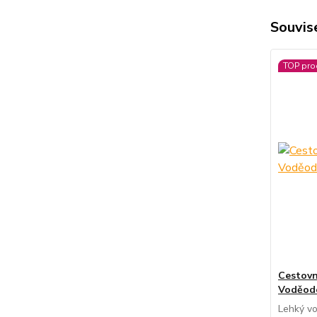
Souvise
TOP pro
Cestovn
Voděod
Lehký vo