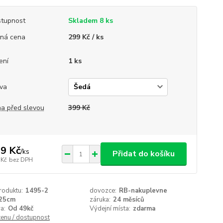
tupnost
Skladem 8 ks
ná cena
299 Kč / ks
ení
1 ks
va
a před slevou
399 Kč
9 Kč
/
ks
Přidat do košíku
 Kč
bez DPH
roduktu:
1495-2
dovozce:
RB-nakuplevne
25cm
záruka:
24 měsíců
a:
Od 49kč
Výdejní místa:
zdarma
cenu / dostupnost