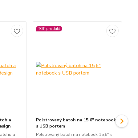
TOP produkt
toh a
Polstrovaný batoh na 15,6" notebook
Ko
design
s USB portem
zip
batohu a
Polstrovaný batoh na notebook 15,6" s
Pra