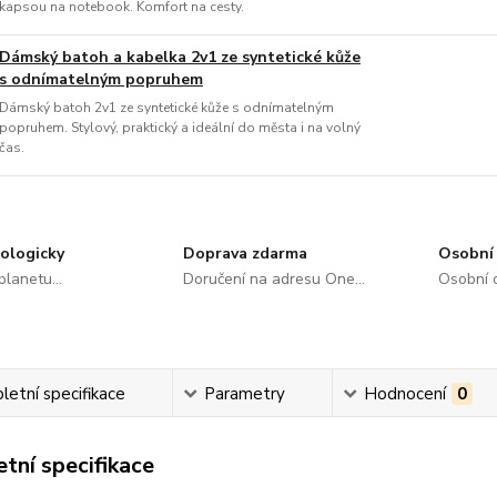
kapsou na notebook. Komfort na cesty.
Dámský batoh a kabelka 2v1 ze syntetické kůže
s odnímatelným popruhem
Dámský batoh 2v1 ze syntetické kůže s odnímatelným
popruhem. Stylový, praktický a ideální do města i na volný
čas.
ologicky
Doprava zdarma
Osobní 
lanetu...
Doručení na adresu One...
Osobní o
etní specifikace
Parametry
Hodnocení
0
tní specifikace