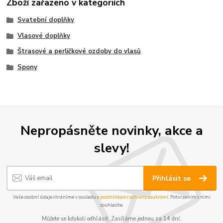
Zboží zařazeno v kategoriích
Svatební doplňky
Vlasové doplňky
Štrasové a perličkové ozdoby do vlasů
Spony
Nepropásněte novinky, akce a
slevy!
Přihlásit se
Vaše osobní údaje chráníme v souladu s
podmínkami ochrany soukromí
. Potvrzením s nimi
souhlasíte.
Můžete se kdykoli odhlásit. Zasíláme jednou za 14 dní.