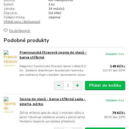
dovozce:
RB-nakuplevne
balení:
2 ks
záruka:
24 měsíců
Doprava:
Od 49kč
Výdejní místa:
zdarma
Hlídat cenu / dostupnost
Do oblíbených
Podobné produkty
Francouzská štrasová spona do vlasů -
Skladem 1 ks
barva stříbrná
Elegantní francouzská štrasová spona v délce 8,2
149 Kč
/
ks
cm. Zdobená skleněnými broušenými kamínky
123 Kč
bez DPH
pro nádherný třpyt v každém slavnostním účesu.
Přidat do košíku
Spona do vlasů - barva stříbrná sada -
Skladem 3 ks
pineta, pérko
Zářivá stříbrná sada do vlasů s motivem vážky a
79 Kč
/
ks
perly! Obsahuje zdobenou pinetu a jemné pérko.
65 Kč
bez DPH
Perfektní doplněk pro každou příležitost.