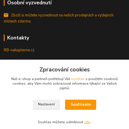
Osobní vyzvednutí
Zboží si můžete vyzvednout na našich prodejnách a výdejních
místech zdarma.
Kontakty
RB-nakuplevne.cz
Zákaznická podpora
+420 222722421
Zpracování cookies
(Po-Pá, 8-17 hod.)
Náš e-shop a partneři potřebují Váš
souhlas
s použitím souborů
cookies, aby Vám mohli zobrazovat informace týkající se Vašich
info@rb-nakuplevne.cz
zájmů.
Souhlasím
Nastavení
Souhlas můžete odmítnout
zde
.
Vytvořeno na
Eshop-rychle.cz