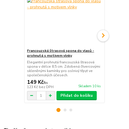
Francouzská štrasová spona do vlasů -
Francouzská
prohnutá s motivem vlnky
barva stříbr
Elegantní prohnutá francouzská štrasová
Elegantní fr
spona v délce 8,5 cm. Zdobená čtvercovými
délce 8,2 c
skleněnými kamínky pro oslnivý třpyt ve
broušenými k
společenských účesech.
každém slav
149 Kč
149 Kč
/
ks
/
ks
Skladem 10 ks
123 Kč
bez DPH
123 Kč
bez 
Přidat do košíku