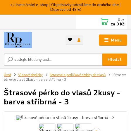
👉 Jsme český e-shop | Objednávky odesíláme do druhého dne |
Doprava od 49 kč
0
ks
za
0 Kč
Menu
Hledat
Úvod
Vlasové doplňky
Štrasové a perličkové ozdoby do vlasů
Štrasové
pérko do vlasů 2kusy - barva stříbrná - 3
Štrasové pérko do vlasů 2kusy -
barva stříbrná - 3