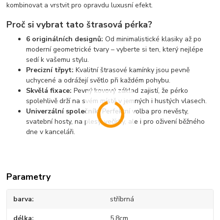
kombinovat a vrstvit pro opravdu luxusní efekt.
Proč si vybrat tato štrasová pérka?
6 originálních designů:
Od minimalistické klasiky až po
moderní geometrické tvary – vyberte si ten, který nejlépe
sedí k vašemu stylu.
Precizní třpyt:
Kvalitní štrasové kamínky jsou pevně
uchycené a odrážejí světlo při každém pohybu.
Skvělá fixace:
Pevný kovový základ zajistí, že pérko
spolehlivě drží na svém místě v jemných i hustých vlasech.
Univerzální společník:
Perfektní volba pro nevěsty,
svatební hosty, na plesy, večírky, ale i pro oživení běžného
dne v kanceláři.
Parametry
barva
stříbrná
délka
5,8cm