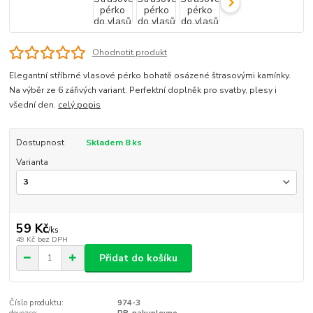
Ohodnotit produkt
Elegantní stříbrné vlasové pérko bohatě osázené štrasovými kamínky.
Na výběr ze 6 zářivých variant. Perfektní doplněk pro svatby, plesy i
všední den.
celý popis
Dostupnost
Skladem 8 ks
Varianta
59 Kč
/
ks
49 Kč
bez DPH
Přidat do košíku
Číslo produktu:
974-3