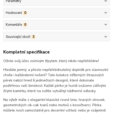
Parametry
Hodnocení
0
Komentáře
0
Související zboží
3
Kompletní specifikace
Oživte svůj účes oslnivým třpytem, který nikdo nepřehlédne!
Hledáte jemný, a přesto nepřehlédnutelný doplněk pro slavnostní
chvíle i každodenní nošení? Tato kolekce stříbrných štrasových
pérek nabízí hned 6 jedinečných designů, které dokonale
podtrhnou vaši ženskost. Každé pérko je hustě osázeno zářivými
čirými kamínky, které na světle vytvářejí nádherné odlesky.
Na výběr máte z elegantní klasické rovné linie, hravých vlnovek,
geometrických cik-cak tvarů nebo motivů s kosočtverci. Pérka
můžete nosit samostatně pro decentní vzhled, nebo je vzájemně