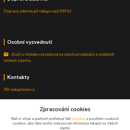
Doprava zdarma při nákupu
nad 999 Kč
Osobní vyzvednutí
Zboží si můžete vyzvednout na našich prodejnách a výdejních
místech zdarma.
Kontakty
RB-nakuplevne.cz
Zákaznická podpora
Zpracování cookies
+420 222722421
(Po-Pá, 8-17 hod.)
Náš e-shop a partneři potřebují Váš
souhlas
s použitím souborů
cookies, aby Vám mohli zobrazovat informace týkající se Vašich
info@rb-nakuplevne.cz
zájmů.