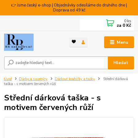
👉 Jsme český e-shop | Objednávky odesíláme do druhého dne |
Doprava od 49 kč
0
ks
za
0 Kč
Menu
Hledat
Úvod
Dárky a suvenýry
Dárkové krabičky a tašky
Střední dárková
taška - s motivem červených růží
Střední dárková taška - s
motivem červených růží