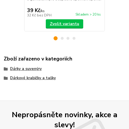
dárky pro hos
39 Kč
29 Kč
/
ks
/
ks
Skladem > 20 ks
32 Kč
bez DPH
24 Kč
bez D
Zvolit variantu
Zboží zařazeno v kategoriích
Dárky a suvenýry
Dárkové krabičky a tašky
Nepropásněte novinky, akce a
slevy!