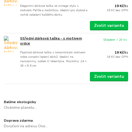
Elegantní dárková taška ve vintage stylu s
19 Kč
/
ks
motivem Paříže a mašličkou. Ideální pro stylové a
16 Kč
bez DPH
rychlé zabalení každého dárku.
Zvolit variantu
Střední dárková taška - s motivem
Skladem > 20 ks
srdce
Papírová dárková taška s romantickým motivem
19 Kč
/
ks
srdce usnadní balení dárků. Ideální na
16 Kč
bez DPH
narozeniny, svátek či Valentýna. Rozměry: 24 ×
18 × 8,5 cm.
Zvolit variantu
Balíme ekologicky
Chráníme planetu...
Doprava zdarma
Doručení na adresu One...