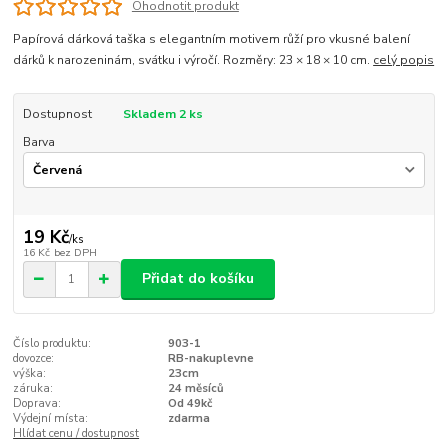
Ohodnotit produkt
Papírová dárková taška s elegantním motivem růží pro vkusné balení
dárků k narozeninám, svátku i výročí. Rozměry: 23 × 18 × 10 cm.
celý popis
Dostupnost
Skladem 2 ks
Barva
19 Kč
/
ks
16 Kč
bez DPH
Přidat do košíku
Číslo produktu:
903-1
dovozce:
RB-nakuplevne
výška:
23cm
záruka:
24 měsíců
Doprava:
Od 49kč
Výdejní místa:
zdarma
Hlídat cenu / dostupnost