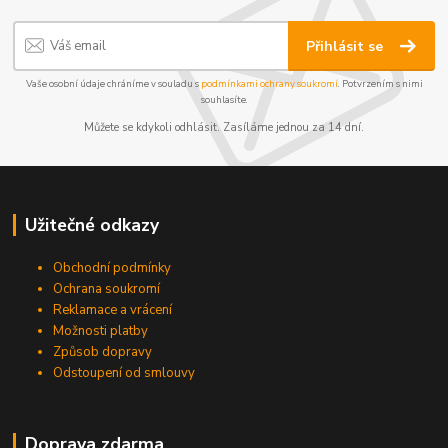
Přihlásit se
Vaše osobní údaje chráníme v souladu s
podmínkami ochrany soukromí
. Potvrzením s nimi
souhlasíte.
Můžete se kdykoli odhlásit. Zasíláme jednou za 14 dní.
Užitečné odkazy
Obchodní podmínky
Ochrana soukromí
Reklamace a vrácení
Možnosti platby
Způsob dopravy
Odstoupení od smlouvy
Doprava zdarma