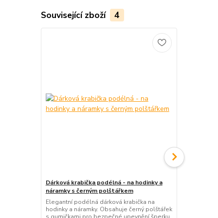
Související zboží
4
Dárková krabička podélná - na hodinky a
Kovová svat
náramky s černým polštářkem
krabička na 
Elegantní podélná dárková krabička na
Stylová růžo
hodinky a náramky. Obsahuje černý polštářek
svatebním mo
s gumičkami pro bezpečné upevnění šperku.
ideální na š