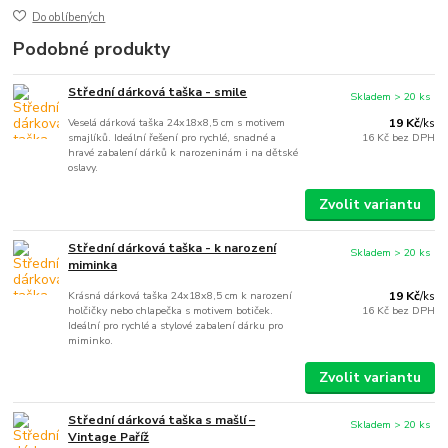
Do oblíbených
Podobné produkty
Střední dárková taška - smile
Skladem > 20 ks
Veselá dárková taška 24x18x8,5 cm s motivem
19 Kč
/
ks
smajlíků. Ideální řešení pro rychlé, snadné a
16 Kč
bez DPH
hravé zabalení dárků k narozeninám i na dětské
oslavy.
Zvolit variantu
Střední dárková taška - k narození
Skladem > 20 ks
miminka
Krásná dárková taška 24x18x8,5 cm k narození
19 Kč
/
ks
holčičky nebo chlapečka s motivem botiček.
16 Kč
bez DPH
Ideální pro rychlé a stylové zabalení dárku pro
miminko.
Zvolit variantu
Střední dárková taška s mašlí –
Skladem > 20 ks
Vintage Paříž