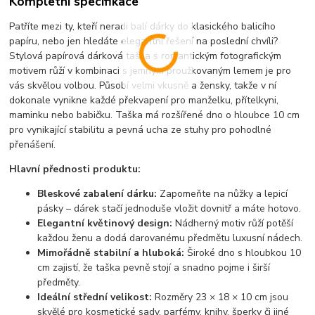
Kompletní specifikace
Patříte mezi ty, kteří neradi balí dárky do klasického balicího
papíru, nebo jen hledáte elegantní řešení na poslední chvíli?
Stylová papírová dárková taška s romantickým fotografickým
motivem růží v kombinaci s jemným proužkovaným lemem je pro
vás skvělou volbou. Působí velmi vkusně a žensky, takže v ní
dokonale vynikne každé překvapení pro manželku, přítelkyni,
maminku nebo babičku. Taška má rozšířené dno o hloubce 10 cm
pro vynikající stabilitu a pevná ucha ze stuhy pro pohodlné
přenášení.
Hlavní přednosti produktu:
Bleskové zabalení dárku:
Zapomeňte na nůžky a lepicí
pásky – dárek stačí jednoduše vložit dovnitř a máte hotovo.
Elegantní květinový design:
Nádherný motiv růží potěší
každou ženu a dodá darovanému předmětu luxusní nádech.
Mimořádně stabilní a hluboká:
Široké dno s hloubkou 10
cm zajistí, že taška pevně stojí a snadno pojme i širší
předměty.
Ideální střední velikost:
Rozměry 23 × 18 × 10 cm jsou
skvělé pro kosmetické sady, parfémy, knihy, šperky či jiné