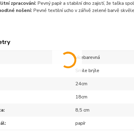
litní zpracování:
Pevný papír a stabilní dno zajistí, že taška spol
odlné nošení:
Pevné textilní ucho v zářivě zelené barvě skvěle
etry
vícebarevná
Smile brýle
24cm
18cm
ka
8,5 cm
ál
papír