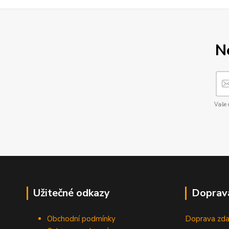
N
Vaše 
Užitečné odkazy
Doprav
Obchodní podmínky
Doprava zda