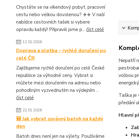
Chystáte se na víkendový pobyt, pracovní
cestu nebo velkou dovolenou? ✈️✈️ V naší
nabídce cestovních tašek si vybere
Kompl
opravdu každý! Připravili jsme p...
číst celé
12.02.2026
Komple
Doprava a platba – rychlé doručení po
celé ČR
Nepatří r
pestrobar
Zajišťujeme rychlé doručení po celé České
volbou pr
republice za výhodné ceny. Vybrat si
energick
můžete mezi doručením na adresu nebo
pohodlným vyzvednutím na výdejním ...
Taška je 
číst celé
předání u
22.01.2026
Hlavní p
🎒 Jak vybrat správný batoh na každý
den
Zab
Hra
Batoh dnes není jen na výlety. Používáme