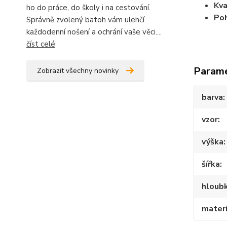
Kva
ho do práce, do školy i na cestování.
Poh
Správně zvolený batoh vám ulehčí
každodenní nošení a ochrání vaše věci....
číst celé
Param
Zobrazit všechny novinky
barva
vzor
výška
šířka
hloub
materi