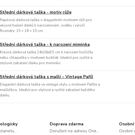
Střední dárková taška - motiv růže
Papírová dárková taška s elegantním motivem růží pro
vkusné balení dárků k narozeninám, svátku i výročí.
Rozměry: 23 × 18 × 10 cm.
Střední dárková taška - k narození miminka
Krásná dárková taška 24x18x8,5 cm k narození holčičky
nebo chlapečka s motivem botiček. Ideální pro rychlé a
stylové zabalení dárku pro miminko.
Střední dárková taška s mašlí – Vintage Paříž
Elegantní dárková taška ve vintage stylu s motivem Paříže a
mašličkou. Ideální pro stylové a rychlé zabalení každého
dárku.
ologicky
Doprava zdarma
Osobní 
lanetu...
Doručení na adresu One...
Osobní o