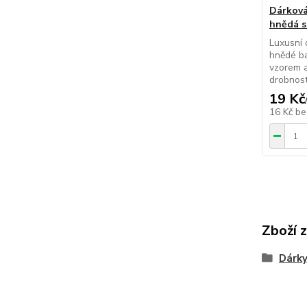
Dárková
hnědá s
Luxusní 
hnědé b
vzorem a
drobnost
19 Kč
16 Kč
be
Zboží 
Dárky