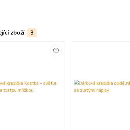
jící zboží
3