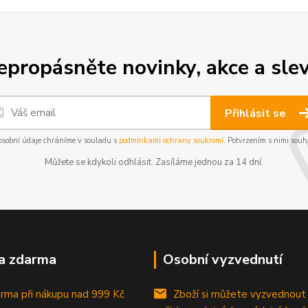
epropásněte novinky, akce a slev
Přihlásit se
osobní údaje chráníme v souladu s
podmínkami ochrany soukromí
. Potvrzením s nimi souhl
Můžete se kdykoli odhlásit. Zasíláme jednou za 14 dní.
a zdarma
Osobní vyzvednutí
rma při nákupu
nad 999 Kč
Zboží si můžete vyzvednout