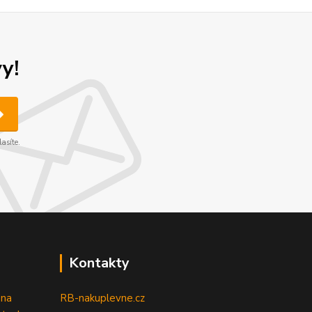
y!
asíte.
Kontakty
 na
RB-nakuplevne.cz