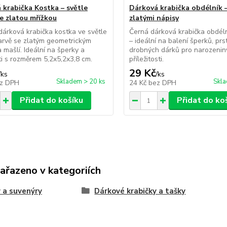
 krabička Kostka – světle
Dárková krabička obdélník –
e zlatou mřížkou
zlatými nápisy
dárková krabička kostka ve světle
Černá dárková krabička obdéln
arvě se zlatým geometrickým
– ideální na balení šperků, pr
 mašlí. Ideální na šperky a
drobných dárků pro narozeniny 
i s rozměrem 5,2x5,2x3,8 cm.
příležitosti.
29 Kč
/
ks
/
ks
Skladem > 20 ks
Skla
z DPH
24 Kč
bez DPH
Přidat do košíku
Přidat do ko
zařazeno v kategoriích
 a suvenýry
Dárkové krabičky a tašky