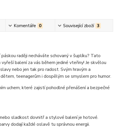
Komentáře
0
Související zboží
3
icí páskou raději necháváte schovaný v šuplíku? Tato
vyřeší balení za vás během jediné vteřiny! Je skvělou
oslavy nebo jen tak pro radost. Svým hravým a
ři dětem, teenagerům i dospělým se smyslem pro humor.
ním uchem, které zajistí pohodlné přenášení a bezpečné
 nebo sladkost dovnitř a stylové balení je hotové.
arvy dodají každé oslavě tu správnou energii.