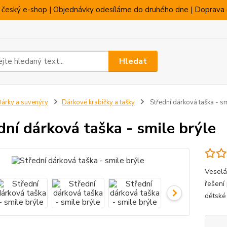
 český e-shop | Objednávky odesíláme do druhého dne | Doprava 
Hledat
árky a suvenýry
Dárkové krabičky a tašky
Střední dárková taška - sm
dní dárková taška - smile brýle
Veselá
řešení
dětské