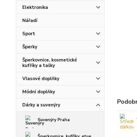
Elektronika
Nářadí
Sport
Šperky
Šperkovnice, kosmetické
kufříky a tašky
Vlasové doplňky
Módní doplňky
Podobn
Dárky a suvenýry
Suvenýry Praha
Šperkovnice, kufříky, etue