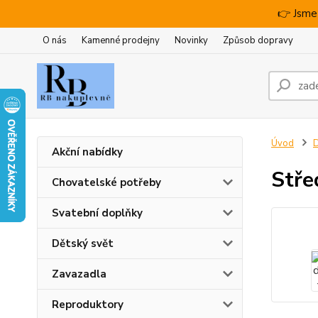
👉 Jsme
O nás
Kamenné prodejny
Novinky
Způsob dopravy
Úvod
D
Akční nabídky
Stře
Chovatelské potřeby
Svatební doplňky
Dětský svět
Zavazadla
Reproduktory