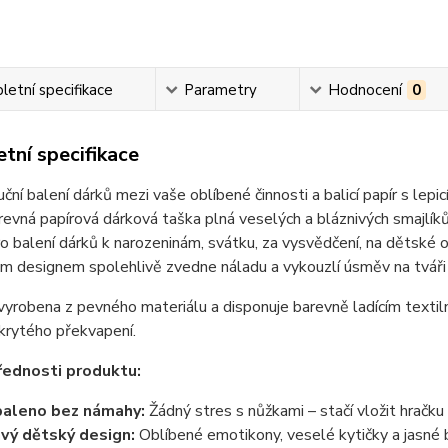
etní specifikace
Parametry
Hodnocení
0
tní specifikace
uční balení dárků mezi vaše oblíbené činnosti a balicí papír s lep
evná papírová dárková taška plná veselých a bláznivých smajlíků 
o balení dárků k narozeninám, svátku, za vysvědčení, na dětské 
ým designem spolehlivě zvedne náladu a vykouzlí úsměv na tvá
vyrobena z pevného materiálu a disponuje barevně ladícím textil
krytého překvapení.
řednosti produktu:
aleno bez námahy:
Žádný stres s nůžkami – stačí vložit hračku
vý dětský design:
Oblíbené emotikony, veselé kytičky a jasné b