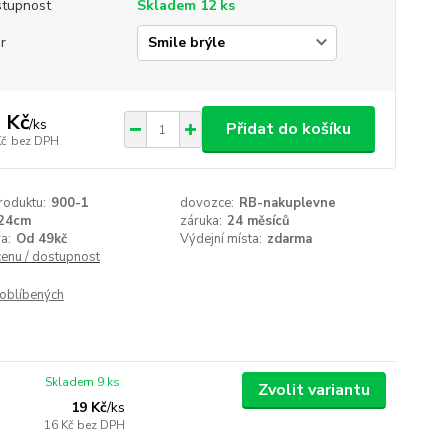
tupnost
Skladem 12 ks
r
 Kč
/
ks
Přidat do košíku
Kč
bez DPH
roduktu:
900-1
dovozce:
RB-nakuplevne
24cm
záruka:
24 měsíců
a:
Od 49kč
Výdejní místa:
zdarma
cenu / dostupnost
oblíbených
Skladem 9 ks
Zvolit variantu
19 Kč
/
ks
16 Kč
bez DPH