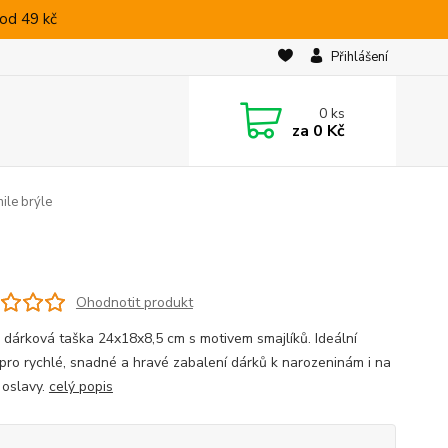
od 49 kč
Přihlášení
0
ks
za
0 Kč
ile brýle
Ohodnotit produkt
 dárková taška 24x18x8,5 cm s motivem smajlíků. Ideální
 pro rychlé, snadné a hravé zabalení dárků k narozeninám i na
 oslavy.
celý popis