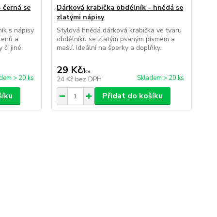
 černá se
Dárková krabička obdélník – hnědá se
zlatými nápisy
ík s nápisy
Stylová hnědá dárková krabička ve tvaru
stenů a
obdélníku se zlatým psaným písmem a
či jiné
mašlí. Ideální na šperky a doplňky.
29 Kč
/
ks
dem > 20 ks
Skladem > 20 ks
24 Kč
bez DPH
šíku
Přidat do košíku