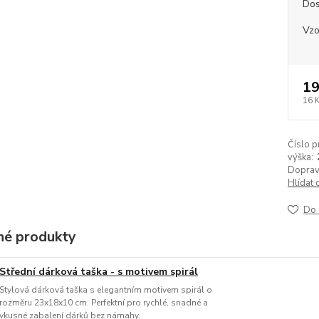
Dos
Vzo
19
16 
Číslo p
výška:
Doprav
Hlídat 
Do 
é produkty
Střední dárková taška - s motivem spirál
Stylová dárková taška s elegantním motivem spirál o
rozměru 23x18x10 cm. Perfektní pro rychlé, snadné a
vkusné zabalení dárků bez námahy.