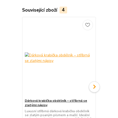
Související zboží
4
Dárková krabička obdélník – stříbrná se
Dárková kra
zlatými nápisy
zlatou mříž
Luxusní stříbrná dárková krabička obdélník
Luxusní dárk
se zlatým psaným písmem a mašlí. Ideální
zlatým geome