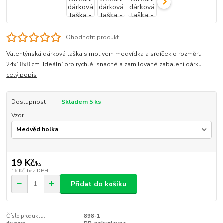
Ohodnotit produkt
Valentýnská dárková taška s motivem medvídka a srdíček o rozměru
24x18x8 cm. Ideální pro rychlé, snadné a zamilované zabalení dárku.
celý popis
Dostupnost
Skladem 5 ks
Vzor
19 Kč
/
ks
16 Kč
bez DPH
Přidat do košíku
Číslo produktu:
898-1