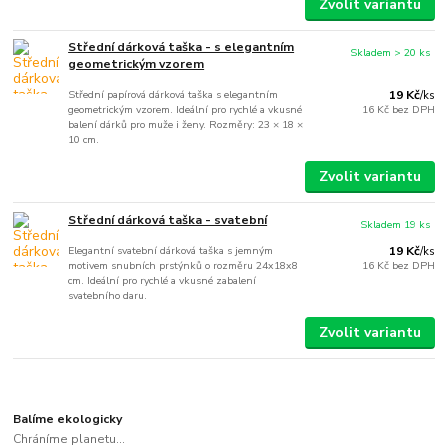
Zvolit variantu
Střední dárková taška - s elegantním
Skladem > 20 ks
geometrickým vzorem
Střední papírová dárková taška s elegantním
19 Kč
/
ks
geometrickým vzorem. Ideální pro rychlé a vkusné
16 Kč
bez DPH
balení dárků pro muže i ženy. Rozměry: 23 × 18 ×
10 cm.
Zvolit variantu
Střední dárková taška - svatební
Skladem 19 ks
Elegantní svatební dárková taška s jemným
19 Kč
/
ks
motivem snubních prstýnků o rozměru 24x18x8
16 Kč
bez DPH
cm. Ideální pro rychlé a vkusné zabalení
svatebního daru.
Zvolit variantu
Balíme ekologicky
Chráníme planetu...