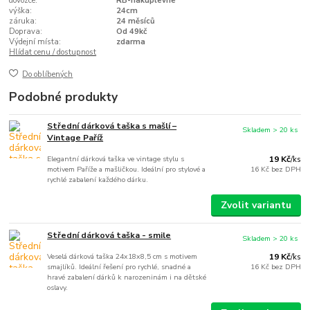
dovozce:
RB-nakuplevne
výška:
24cm
záruka:
24 měsíců
Doprava:
Od 49kč
Výdejní místa:
zdarma
Hlídat cenu / dostupnost
Do oblíbených
Podobné produkty
Střední dárková taška s mašlí –
Skladem > 20 ks
Vintage Paříž
Elegantní dárková taška ve vintage stylu s
19 Kč
/
ks
motivem Paříže a mašličkou. Ideální pro stylové a
16 Kč
bez DPH
rychlé zabalení každého dárku.
Zvolit variantu
Střední dárková taška - smile
Skladem > 20 ks
Veselá dárková taška 24x18x8,5 cm s motivem
19 Kč
/
ks
smajlíků. Ideální řešení pro rychlé, snadné a
16 Kč
bez DPH
hravé zabalení dárků k narozeninám i na dětské
oslavy.