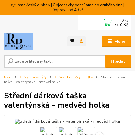
👉 Jsme český e-shop | Objednávky odesíláme do druhého dne |
Doprava od 49 kč
0
ks
za
0 Kč
Menu
Hledat
Úvod
Dárky a suvenýry
Dárkové krabičky a tašky
Střední dárková
taška - valentýnská - medvěd holka
Střední dárková taška -
valentýnská - medvěd holka