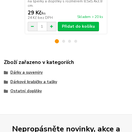
na šperky a doplňky s rozměrem 8,5x5,4x3,8
na šperky a 
cm.
8,5x5,4x3,8 
29 Kč
29 Kč
/
ks
/
ks
Skladem > 20 ks
24 Kč
bez DPH
24 Kč
bez D
Přidat do košíku
Zboží zařazeno v kategoriích
Dárky a suvenýry
Dárkové krabičky a tašky
Ostatní doplňky
Nepropásněte novinky, akce a