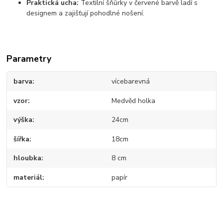
Praktická ucha:
Textilní šňůrky v červené barvě ladí s
designem a zajišťují pohodlné nošení.
Parametry
barva
vícebarevná
vzor
Medvěd holka
výška
24cm
šířka
18cm
hloubka
8 cm
materiál
papír