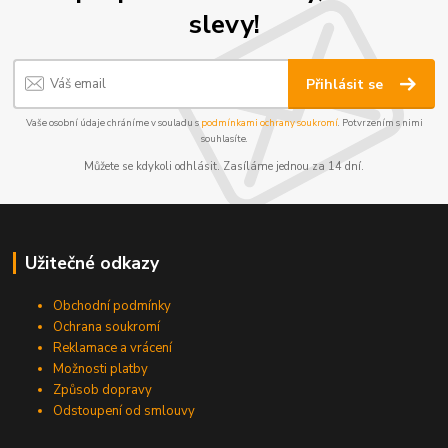
slevy!
Přihlásit se
Vaše osobní údaje chráníme v souladu s
podmínkami ochrany soukromí
. Potvrzením s nimi
souhlasíte.
Můžete se kdykoli odhlásit. Zasíláme jednou za 14 dní.
Užitečné odkazy
Obchodní podmínky
Ochrana soukromí
Reklamace a vrácení
Možnosti platby
Způsob dopravy
Odstoupení od smlouvy