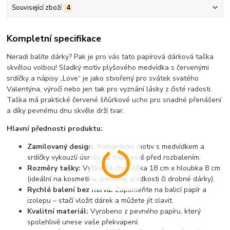
Související zboží
4
Kompletní specifikace
Neradi balíte dárky? Pak je pro vás tato papírová dárková taška
skvělou volbou! Sladký motiv plyšového medvídka s červenými
srdíčky a nápisy „Love“ je jako stvořený pro svátek svatého
Valentýna, výročí nebo jen tak pro vyznání lásky z čisté radosti.
Taška má praktické červené šňůrkové ucho pro snadné přenášení
a díky pevnému dnu skvěle drží tvar.
Hlavní přednosti produktu:
Zamilovaný design:
Romantický motiv s medvídkem a
srdíčky vykouzlí úsměv na tváři ještě před rozbalením.
Rozměry tašky:
Výška 24 cm x šířka 18 cm x hloubka 8 cm
(ideální na kosmetiku, parfémy, sladkosti či drobné dárky).
Rychlé balení bez nervů:
Zapomeňte na balicí papír a
izolepu – stačí vložit dárek a můžete jít slavit.
Kvalitní materiál:
Vyrobeno z pevného papíru, který
spolehlivě unese vaše překvapení.