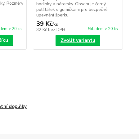
rky. Rozměry
ele
hodinky a náramky. Obsahuje černý
neb
polštářek s gumičkami pro bezpečné
upevnění šperku.
39 Kč
29
/
ks
dem > 20 ks
Skladem > 20 ks
32 Kč
bez DPH
24
šíku
Zvolit variantu
tní doplňky