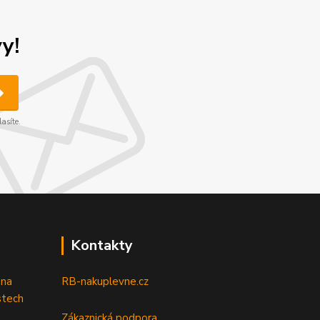
y!
asíte.
Kontakty
 na
RB-nakuplevne.cz
stech
Zákaznická podpora