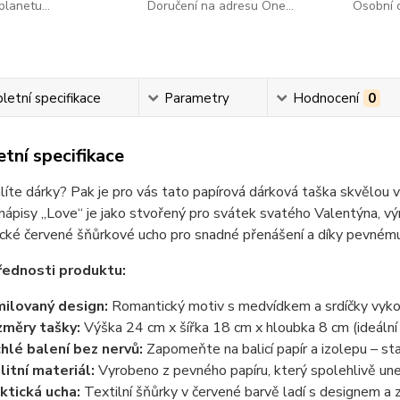
lanetu...
Doručení na adresu One...
Osobní o
etní specifikace
Parametry
Hodnocení
0
tní specifikace
líte dárky? Pak je pro vás tato papírová dárková taška skvělou
 nápisy „Love“ je jako stvořený pro svátek svatého Valentýna, výr
cké červené šňůrkové ucho pro snadné přenášení a díky pevnému 
řednosti produktu:
ilovaný design:
Romantický motiv s medvídkem a srdíčky vykou
měry tašky:
Výška 24 cm x šířka 18 cm x hloubka 8 cm (ideální 
hlé balení bez nervů:
Zapomeňte na balicí papír a izolepu – stač
litní materiál:
Vyrobeno z pevného papíru, který spolehlivě un
ktická ucha:
Textilní šňůrky v červené barvě ladí s designem a z