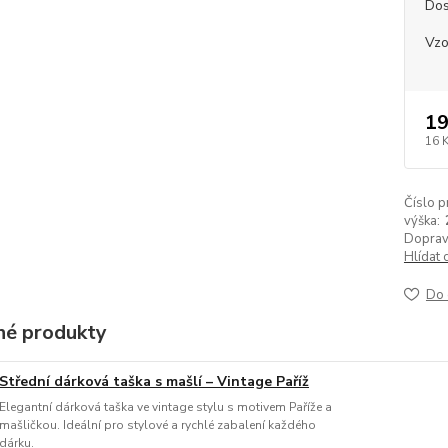
Dos
Vzo
19
16 
Číslo p
výška:
Doprav
Hlídat 
Do 
é produkty
Střední dárková taška s mašlí – Vintage Paříž
Elegantní dárková taška ve vintage stylu s motivem Paříže a
mašličkou. Ideální pro stylové a rychlé zabalení každého
dárku.