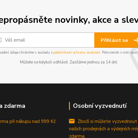
epropásněte novinky, akce a slev
Přihlásit se
osobní údaje chráníme v souladu s
podmínkami ochrany soukromí
. Potvrzením s nimi souhl
Můžete se kdykoli odhlásit. Zasíláme jednou za 14 dní.
a zdarma
Osobní vyzvednutí
rma při nákupu
nad 999 Kč
Zboží si můžete vyzvednout
našich prodejnách a výdejních mí
zdarma.