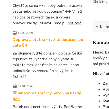
Chráníme p
Chystáte se na víkendový pobyt, pracovní
cestu nebo velkou dovolenou? ✈️✈️ V naší
nabídce cestovních tašek si vybere
opravdu každý! Připravili jsme p...
číst celé
Kompl
12.02.2026
Doprava a platba – rychlé doručení po
Komple
celé ČR
Neradi ba
Zajišťujeme rychlé doručení po celé České
srdíčky a
republice za výhodné ceny. Vybrat si
má prakti
můžete mezi doručením na adresu nebo
pohodlným vyzvednutím na výdejním ...
Hlavní p
číst celé
Zam
22.01.2026
Roz
🎒 Jak vybrat správný batoh na každý
Ryc
den
Kva
Pra
Batoh dnes není jen na výlety. Používáme