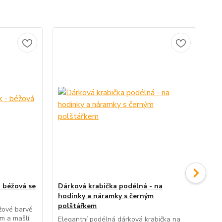
- béžová se
Dárková krabička podélná - na
Ko
hodinky a náramky s černým
růž
polštářkem
žové barvě
Sty
m a mašlí.
je
Elegantní podélná dárková krabička na