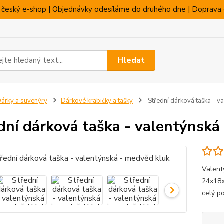
 český e-shop | Objednávky odesíláme do druhého dne | Doprava 
Hledat
árky a suvenýry
Dárkové krabičky a tašky
Střední dárková taška - v
dní dárková taška - valentýnská
Valent
24x18x
celý p