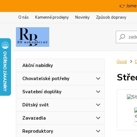
👉 Jsme
O nás
Kamenné prodejny
Novinky
Způsob dopravy
Úvod
D
Akční nabídky
Stře
Chovatelské potřeby
Svatební doplňky
Dětský svět
Zavazadla
Reproduktory