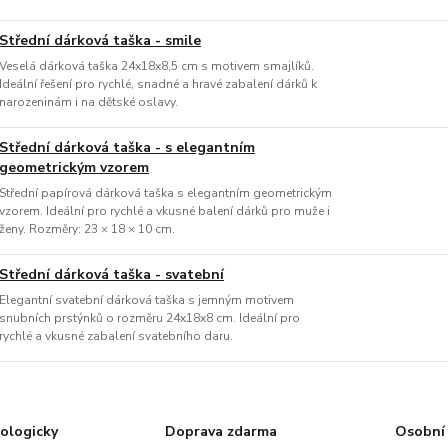
Střední dárková taška - smile
Veselá dárková taška 24x18x8,5 cm s motivem smajlíků.
Ideální řešení pro rychlé, snadné a hravé zabalení dárků k
narozeninám i na dětské oslavy.
Střední dárková taška - s elegantním
geometrickým vzorem
Střední papírová dárková taška s elegantním geometrickým
vzorem. Ideální pro rychlé a vkusné balení dárků pro muže i
ženy. Rozměry: 23 × 18 × 10 cm.
Střední dárková taška - svatební
Elegantní svatební dárková taška s jemným motivem
snubních prstýnků o rozměru 24x18x8 cm. Ideální pro
rychlé a vkusné zabalení svatebního daru.
ologicky
Doprava zdarma
Osobní 