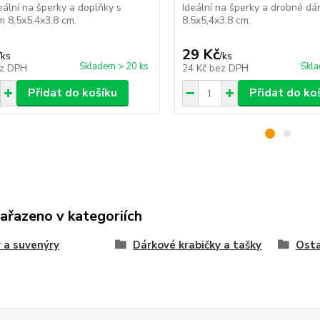
deální na šperky a doplňky s
Ideální na šperky a drobné dá
 8,5x5,4x3,8 cm.
8,5x5,4x3,8 cm.
29 Kč
/
ks
/
ks
Skladem > 20 ks
Skla
z DPH
24 Kč
bez DPH
Přidat do košíku
Přidat do ko
zařazeno v kategoriích
 a suvenýry
Dárkové krabičky a tašky
Osta