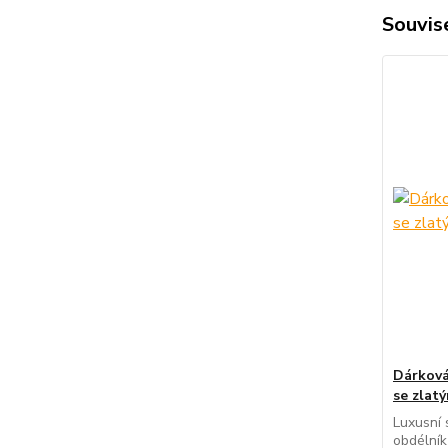
Souvise
Dárková
se zlat
Luxusní 
obdélní