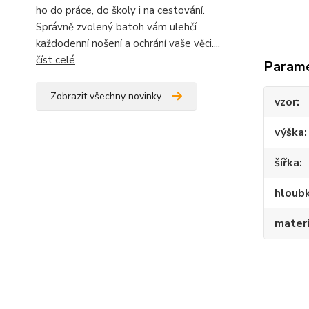
ho do práce, do školy i na cestování.
Správně zvolený batoh vám ulehčí
každodenní nošení a ochrání vaše věci....
číst celé
Param
Zobrazit všechny novinky
vzor
výška
šířka
hloub
materi