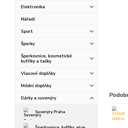
Elektronika
Nářadí
Sport
Šperky
Šperkovnice, kosmetické
kufříky a tašky
Vlasové doplňky
Módní doplňky
Podobn
Dárky a suvenýry
Suvenýry Praha
Šperkovnice, kufříky, etue