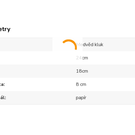
etry
Medvěd kluk
24cm
18cm
ka
8 cm
ál
papír