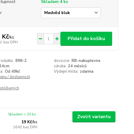
tupnost
Skladem 4 ks
r
 Kč
/
ks
Přidat do košíku
Kč
bez DPH
roduktu:
898-2
dovozce:
RB-nakuplevne
24cm
záruka:
24 měsíců
a:
Od 49kč
Výdejní místa:
zdarma
cenu / dostupnost
oblíbených
Skladem > 20 ks
Zvolit variantu
19 Kč
/
ks
16 Kč
bez DPH