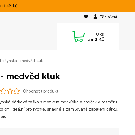
od 49 kč
Přihlášení
0
ks
za
0 Kč
alentýnská - medvěd kluk
 - medvěd kluk
Ohodnotit produkt
ýnská dárková taška s motivem medvídka a srdíček o rozměru
8 cm. Ideální pro rychlé, snadné a zamilované zabalení dárku.
opis