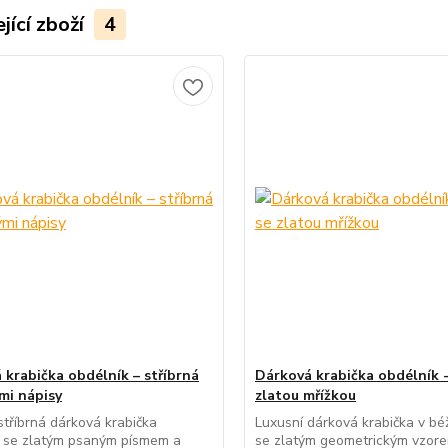
jící zboží
4
 krabička obdélník – stříbrná
Dárková krabička obdélník 
ými nápisy
zlatou mřížkou
stříbrná dárková krabička
Luxusní dárková krabička v bé
k se zlatým psaným písmem a
se zlatým geometrickým vzore