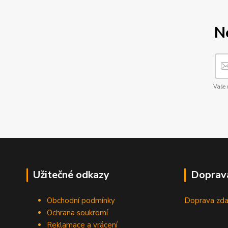
N
Vaše 
Užitečné odkazy
Doprav
Obchodní podmínky
Doprava zda
Ochrana soukromí
Reklamace a vrácení