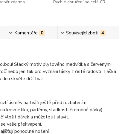
dběr zdarma...
Rychlé doručení po celé ČR...
Komentáře
0
Související zboží
4
 volbou! Sladký motiv plyšového medvídka s červenými
očí nebo jen tak pro vyznání lásky z čisté radosti. Taška
dnu skvěle drží tvar.
zlí úsměv na tváři ještě před rozbalením.
na kosmetiku, parfémy, sladkosti či drobné dárky).
í vložit dárek a můžete jít slavit.
ese vaše překvapení.
ajišťují pohodlné nošení.