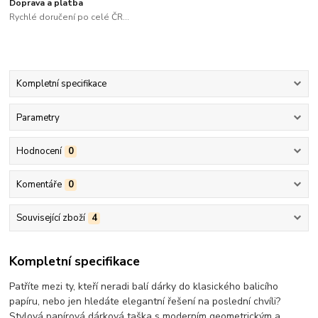
Doprava a platba
Rychlé doručení po celé ČR...
Kompletní specifikace
Parametry
Hodnocení
0
Komentáře
0
Související zboží
4
Kompletní specifikace
Patříte mezi ty, kteří neradi balí dárky do klasického balicího
papíru, nebo jen hledáte elegantní řešení na poslední chvíli?
Stylová papírová dárková taška s moderním geometrickým a