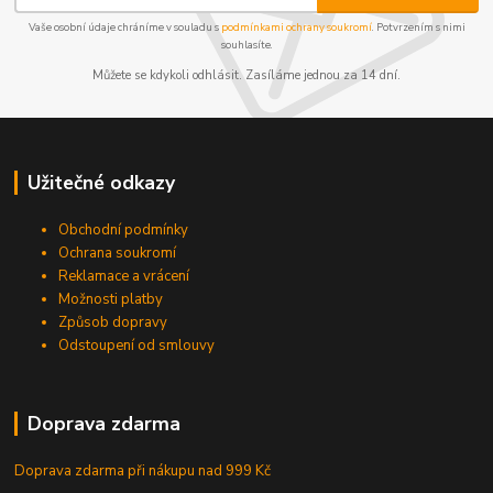
Vaše osobní údaje chráníme v souladu s
podmínkami ochrany soukromí
. Potvrzením s nimi
souhlasíte.
Můžete se kdykoli odhlásit. Zasíláme jednou za 14 dní.
Užitečné odkazy
Obchodní podmínky
Ochrana soukromí
Reklamace a vrácení
Možnosti platby
Způsob dopravy
Odstoupení od smlouvy
Doprava zdarma
Doprava zdarma při nákupu
nad 999 Kč