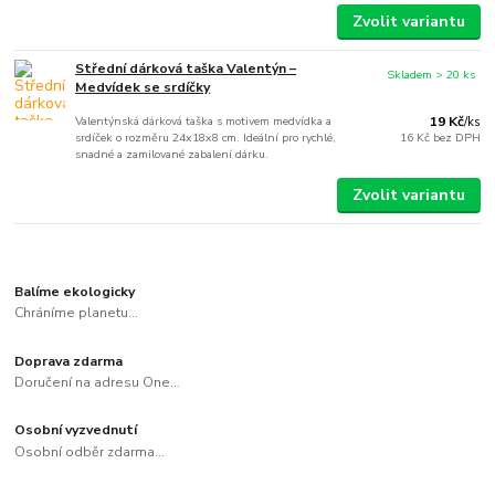
Zvolit variantu
Střední dárková taška Valentýn –
Skladem > 20 ks
Medvídek se srdíčky
Valentýnská dárková taška s motivem medvídka a
19 Kč
/
ks
srdíček o rozměru 24x18x8 cm. Ideální pro rychlé,
16 Kč
bez DPH
snadné a zamilované zabalení dárku.
Zvolit variantu
Balíme ekologicky
Chráníme planetu...
Doprava zdarma
Doručení na adresu One...
Osobní vyzvednutí
Osobní odběr zdarma...