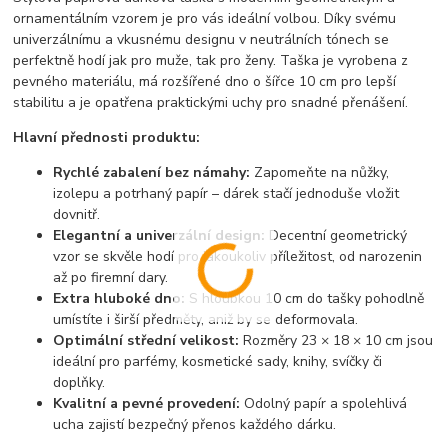
ornamentálním vzorem je pro vás ideální volbou. Díky svému
univerzálnímu a vkusnému designu v neutrálních tónech se
perfektně hodí jak pro muže, tak pro ženy. Taška je vyrobena z
pevného materiálu, má rozšířené dno o šířce 10 cm pro lepší
stabilitu a je opatřena praktickými uchy pro snadné přenášení.
Hlavní přednosti produktu:
Rychlé zabalení bez námahy:
Zapomeňte na nůžky,
izolepu a potrhaný papír – dárek stačí jednoduše vložit
dovnitř.
Elegantní a univerzální design:
Decentní geometrický
vzor se skvěle hodí pro jakoukoliv příležitost, od narozenin
až po firemní dary.
Extra hluboké dno:
S hloubkou 10 cm do tašky pohodlně
umístíte i širší předměty, aniž by se deformovala.
Optimální střední velikost:
Rozměry 23 × 18 × 10 cm jsou
ideální pro parfémy, kosmetické sady, knihy, svíčky či
doplňky.
Kvalitní a pevné provedení:
Odolný papír a spolehlivá
ucha zajistí bezpečný přenos každého dárku.