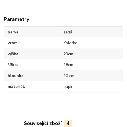
Parametry
barva
šedá
vzor
Kolečka
výška
23cm
šířka
18cm
hloubka
10 cm
materiál
papír
Související zboží
4