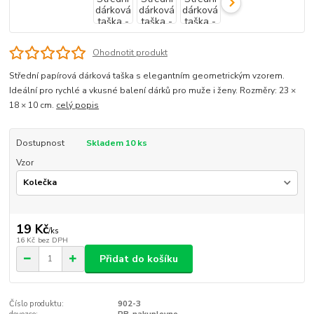
Ohodnotit produkt
Střední papírová dárková taška s elegantním geometrickým vzorem.
Ideální pro rychlé a vkusné balení dárků pro muže i ženy. Rozměry: 23 ×
18 × 10 cm.
celý popis
Dostupnost
Skladem 10 ks
Vzor
19 Kč
/
ks
16 Kč
bez DPH
Přidat do košíku
Číslo produktu:
902-3