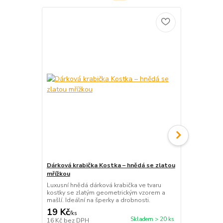
Dárková krabička Kostka – hnědá se zlatou
Dárková kra
mřížkou
Zelená dárko
veselý a pev
Luxusní hnědá dárková krabička ve tvaru
narozeniny, s
kostky se zlatým geometrickým vzorem a
mašlí. Ideální na šperky a drobnosti.
19 Kč
19 Kč
/
ks
/
ks
Skladem > 20 ks
16 Kč
bez DPH
16 Kč
bez D