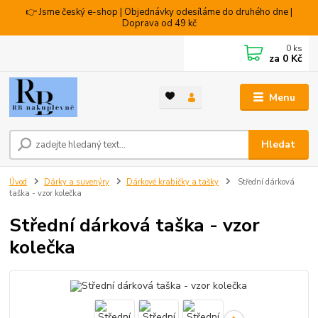
👉 Jsme český e-shop | Objednávky odesíláme do druhého dne |
Doprava od 49 kč
0
ks
za
0 Kč
Menu
Hledat
Úvod
Dárky a suvenýry
Dárkové krabičky a tašky
Střední dárková
taška - vzor kolečka
Střední dárková taška - vzor
kolečka