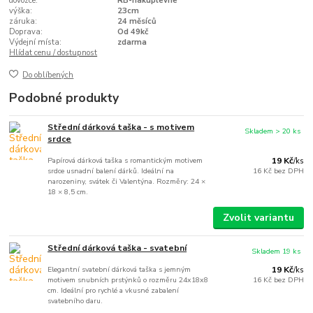
dovozce:
RB-nakuplevne
výška:
23cm
záruka:
24 měsíců
Doprava:
Od 49kč
Výdejní místa:
zdarma
Hlídat cenu / dostupnost
Do oblíbených
Podobné produkty
Střední dárková taška - s motivem
Skladem > 20 ks
srdce
Papírová dárková taška s romantickým motivem
19 Kč
/
ks
srdce usnadní balení dárků. Ideální na
16 Kč
bez DPH
narozeniny, svátek či Valentýna. Rozměry: 24 ×
18 × 8,5 cm.
Zvolit variantu
Střední dárková taška - svatební
Skladem 19 ks
Elegantní svatební dárková taška s jemným
19 Kč
/
ks
motivem snubních prstýnků o rozměru 24x18x8
16 Kč
bez DPH
cm. Ideální pro rychlé a vkusné zabalení
svatebního daru.