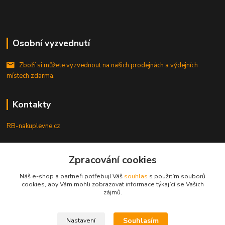
Osobní vyzvednutí
Zboží si můžete vyzvednout na našich prodejnách a výdejních
místech zdarma.
Kontakty
RB-nakuplevne.cz
Zákaznická podpora
+420 222722421
Zpracování cookies
(Po-Pá, 8-17 hod.)
Náš e-shop a partneři potřebují Váš
souhlas
s použitím souborů
cookies, aby Vám mohli zobrazovat informace týkající se Vašich
info@rb-nakuplevne.cz
zájmů.
Souhlasím
Nastavení