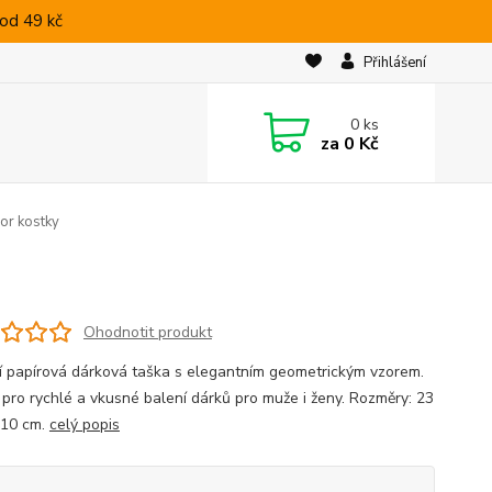
od 49 kč
Přihlášení
0
ks
za
0 Kč
zor kostky
Ohodnotit produkt
í papírová dárková taška s elegantním geometrickým vzorem.
í pro rychlé a vkusné balení dárků pro muže i ženy. Rozměry: 23
 10 cm.
celý popis