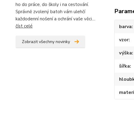
ho do práce, do školy i na cestování.
Param
Správně zvolený batoh vám ulehčí
každodenní nošení a ochrání vaše věci....
číst celé
barva
vzor
Zobrazit všechny novinky
výška
šířka
hloub
materi