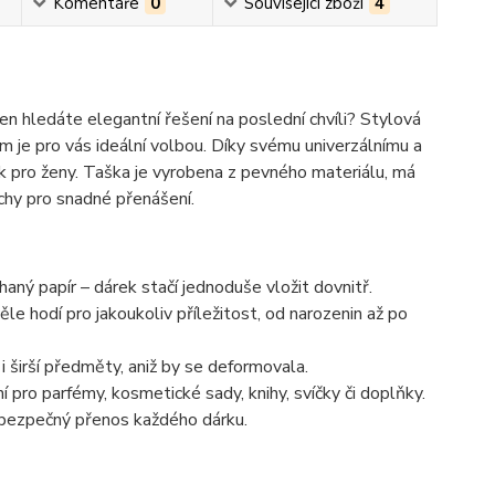
Komentáře
0
Související zboží
4
 jen hledáte elegantní řešení na poslední chvíli? Stylová
je pro vás ideální volbou. Díky svému univerzálnímu a
k pro ženy. Taška je vyrobena z pevného materiálu, má
uchy pro snadné přenášení.
ný papír – dárek stačí jednoduše vložit dovnitř.
e hodí pro jakoukoliv příležitost, od narozenin až po
 širší předměty, aniž by se deformovala.
pro parfémy, kosmetické sady, knihy, svíčky či doplňky.
í bezpečný přenos každého dárku.