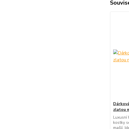
Souvise
Dárková
zlatou 
Luxusní 
kostky s
mašlí. I