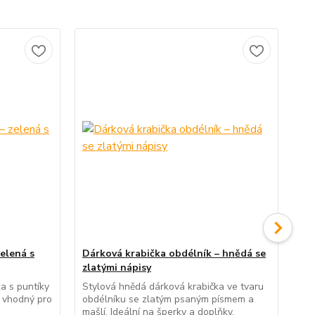
elená s
Dárková krabička obdélník – hnědá se
Dá
zlatými nápisy
zla
a s puntíky
Stylová hnědá dárková krabička ve tvaru
Čer
y vhodný pro
obdélníku se zlatým psaným písmem a
– i
mašlí. Ideální na šperky a doplňky.
dro