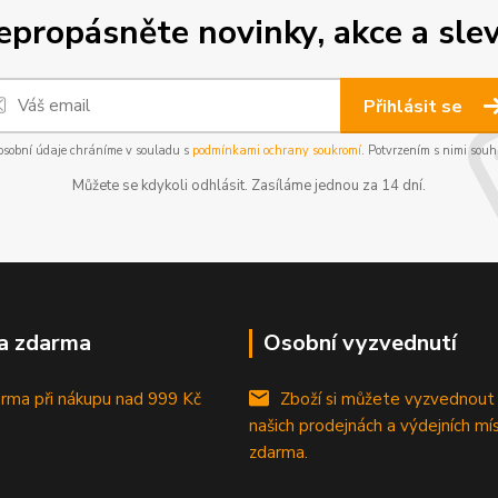
epropásněte novinky, akce a slev
Přihlásit se
osobní údaje chráníme v souladu s
podmínkami ochrany soukromí
. Potvrzením s nimi souhl
Můžete se kdykoli odhlásit. Zasíláme jednou za 14 dní.
a zdarma
Osobní vyzvednutí
rma při nákupu
nad 999 Kč
Zboží si můžete vyzvednout
našich prodejnách a výdejních mí
zdarma.