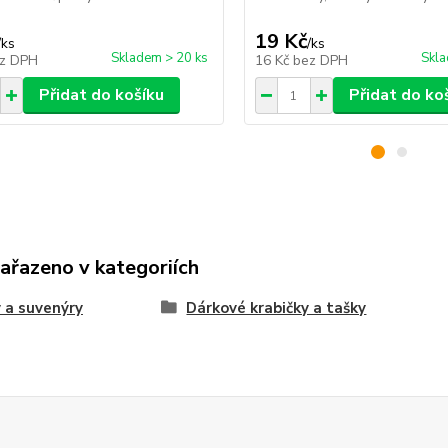
19 Kč
/
ks
/
ks
Skladem > 20 ks
Skla
z DPH
16 Kč
bez DPH
Přidat do košíku
Přidat do ko
zařazeno v kategoriích
 a suvenýry
Dárkové krabičky a tašky