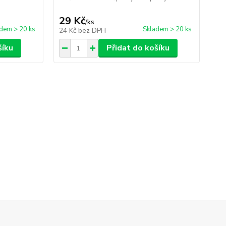
příl
29 Kč
29
/
ks
dem > 20 ks
Skladem > 20 ks
24 Kč
bez DPH
24
šíku
Přidat do košíku