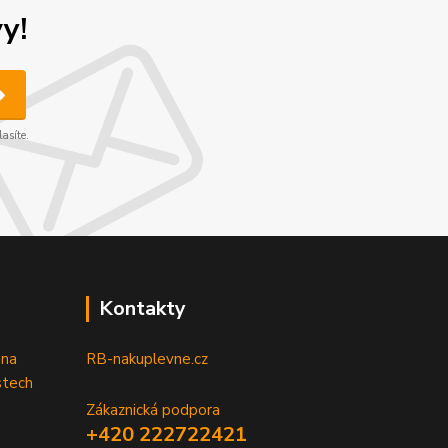
y!
asíte.
Kontakty
 na
RB-nakuplevne.cz
stech
Zákaznická podpora
+420 222722421