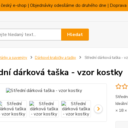
 český e-shop | Objednávky odesíláme do druhého dne | Doprava 
Hledat
árky a suvenýry
Dárkové krabičky a tašky
Střední dárková taška - v
dní dárková taška - vzor kostky
Středn
Ideáln
× 18 ×