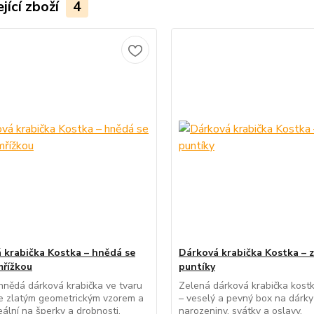
jící zboží
4
 krabička Kostka – hnědá se
Dárková krabička Kostka – z
mřížkou
puntíky
hnědá dárková krabička ve tvaru
Zelená dárková krabička kostk
e zlatým geometrickým vzorem a
– veselý a pevný box na dárk
deální na šperky a drobnosti.
narozeniny, svátky a oslavy.