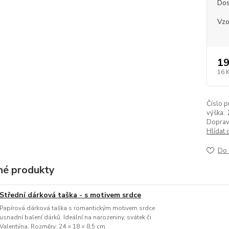
Dos
Vzo
19
16 
Číslo p
výška:
Doprav
Hlídat 
Do 
é produkty
Střední dárková taška - s motivem srdce
Papírová dárková taška s romantickým motivem srdce
usnadní balení dárků. Ideální na narozeniny, svátek či
Valentýna. Rozměry: 24 × 18 × 8,5 cm.