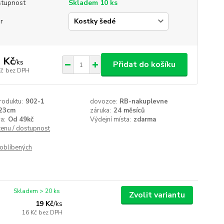
tupnost
Skladem 10 ks
r
 Kč
/
ks
Přidat do košíku
Kč
bez DPH
roduktu:
902-1
dovozce:
RB-nakuplevne
23cm
záruka:
24 měsíců
a:
Od 49kč
Výdejní místa:
zdarma
cenu / dostupnost
oblíbených
Skladem > 20 ks
Zvolit variantu
19 Kč
/
ks
16 Kč
bez DPH