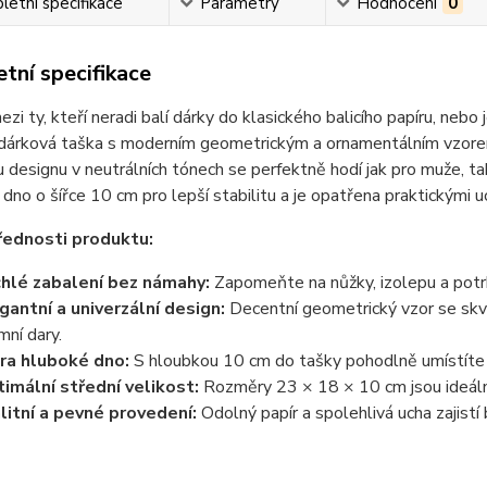
etní specifikace
Parametry
Hodnocení
0
tní specifikace
ezi ty, kteří neradi balí dárky do klasického balicího papíru, nebo
dárková taška s moderním geometrickým a ornamentálním vzorem 
designu v neutrálních tónech se perfektně hodí jak pro muže, ta
 dno o šířce 10 cm pro lepší stabilitu a je opatřena praktickými 
řednosti produktu:
hlé zabalení bez námahy:
Zapomeňte na nůžky, izolepu a potrha
gantní a univerzální design:
Decentní geometrický vzor se skvěl
mní dary.
ra hluboké dno:
S hloubkou 10 cm do tašky pohodlně umístíte i
imální střední velikost:
Rozměry 23 × 18 × 10 cm jsou ideální 
litní a pevné provedení:
Odolný papír a spolehlivá ucha zajist