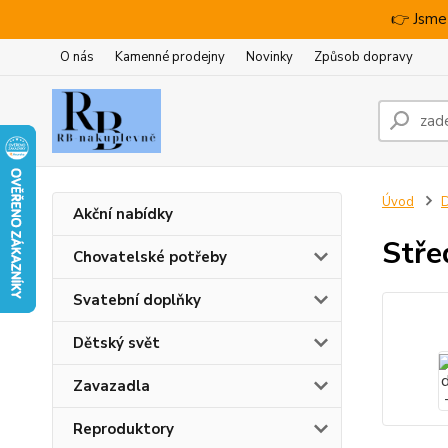
👉 Jsme
O nás
Kamenné prodejny
Novinky
Způsob dopravy
Úvod
D
Akční nabídky
Stře
Chovatelské potřeby
Svatební doplňky
Dětský svět
Zavazadla
Reproduktory