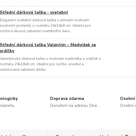
Střední dárková taška - svatební
Elegantní svatební dárková taška s jemným motivem
snubních prstýnků o rozměru 24x18x8 cm. Ideální pro
rychlé a vkusné zabalení svatebního daru.
Střední dárková taška Valentýn – Medvídek se
srdíčky
Valentýnská dárková taška s motivem medvídka a srdíček o
rozměru 24x18x8 cm. Ideální pro rychlé, snadné a
zamilované zabalení dárku.
ologicky
Doprava zdarma
Osobní 
lanetu...
Doručení na adresu One...
Osobní o