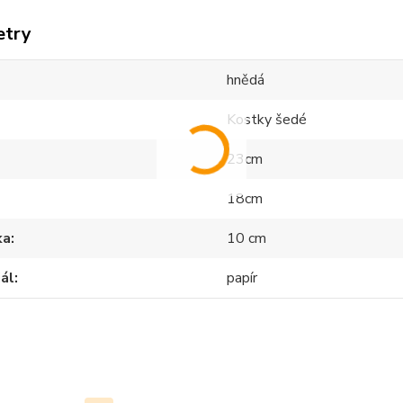
etry
hnědá
Kostky šedé
23cm
18cm
ka
10 cm
ál
papír