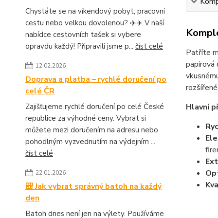
Kompl
Chystáte se na víkendový pobyt, pracovní
cestu nebo velkou dovolenou? ✈️✈️ V naší
Komple
nabídce cestovních tašek si vybere
opravdu každý! Připravili jsme p...
číst celé
Patříte m
papírová 
12.02.2026
vkusnému 
Doprava a platba – rychlé doručení po
rozšířené
celé ČR
Zajišťujeme rychlé doručení po celé České
Hlavní p
republice za výhodné ceny. Vybrat si
Ryc
můžete mezi doručením na adresu nebo
Ele
pohodlným vyzvednutím na výdejním ...
fire
číst celé
Ext
Opt
22.01.2026
Kva
🎒 Jak vybrat správný batoh na každý
den
Batoh dnes není jen na výlety. Používáme