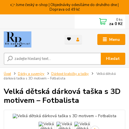
👉 Jsme český e-shop | Objednávky odesíláme do druhého dne |
Doprava od 49 kč
0
ks
za
0 Kč
Menu
Hledat
Úvod
Dárky a suvenýry
Dárkové krabičky a tašky
Velká dětská
dárková taška s 3D motivem – Fotbalista
Velká dětská dárková taška s 3D
motivem – Fotbalista