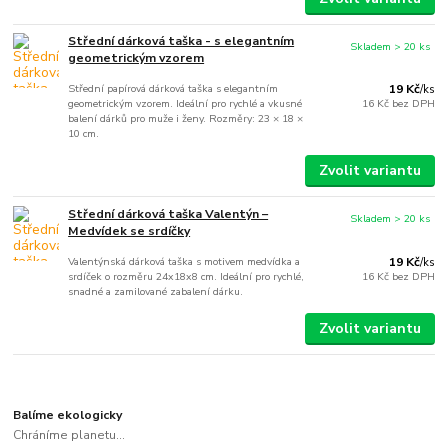
Střední dárková taška - s elegantním
Skladem > 20 ks
geometrickým vzorem
Střední papírová dárková taška s elegantním
19 Kč
/
ks
geometrickým vzorem. Ideální pro rychlé a vkusné
16 Kč
bez DPH
balení dárků pro muže i ženy. Rozměry: 23 × 18 ×
10 cm.
Zvolit variantu
Střední dárková taška Valentýn –
Skladem > 20 ks
Medvídek se srdíčky
Valentýnská dárková taška s motivem medvídka a
19 Kč
/
ks
srdíček o rozměru 24x18x8 cm. Ideální pro rychlé,
16 Kč
bez DPH
snadné a zamilované zabalení dárku.
Zvolit variantu
Balíme ekologicky
Chráníme planetu...