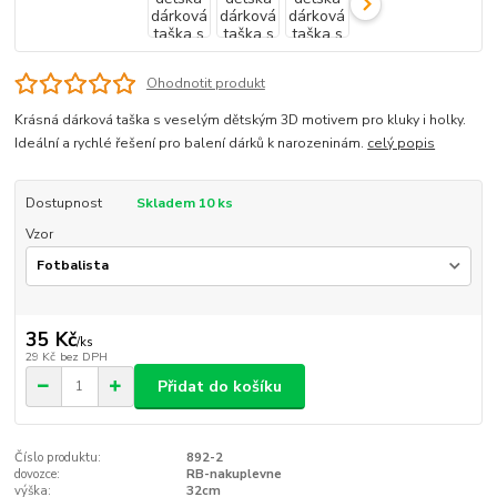
Ohodnotit produkt
Krásná dárková taška s veselým dětským 3D motivem pro kluky i holky.
Ideální a rychlé řešení pro balení dárků k narozeninám.
celý popis
Dostupnost
Skladem 10 ks
Vzor
35 Kč
/
ks
29 Kč
bez DPH
Přidat do košíku
Číslo produktu:
892-2
dovozce:
RB-nakuplevne
výška:
32cm