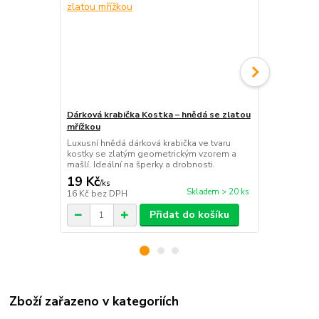
Dárková krabička Kostka – hnědá se zlatou
Dárková kra
mřížkou
zlatými nápi
Luxusní hnědá dárková krabička ve tvaru
Béžová dárko
kostky se zlatým geometrickým vzorem a
ideální pro 
mašlí. Ideální na šperky a drobnosti.
a drobných d
19 Kč
29 Kč
/
ks
/
ks
Skladem > 20 ks
16 Kč
bez DPH
24 Kč
bez D
Přidat do košíku
Zboží zařazeno v kategoriích