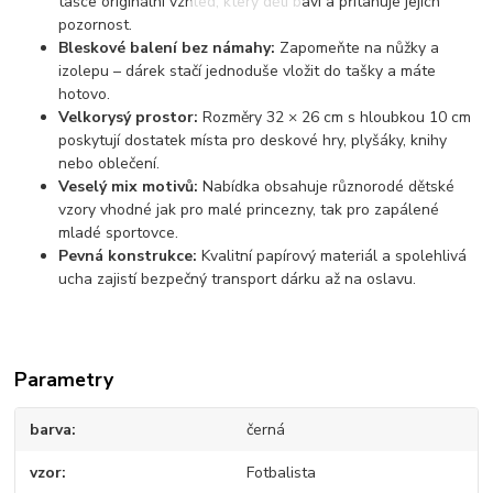
tašce originální vzhled, který děti baví a přitahuje jejich
pozornost.
Bleskové balení bez námahy:
Zapomeňte na nůžky a
izolepu – dárek stačí jednoduše vložit do tašky a máte
hotovo.
Velkorysý prostor:
Rozměry 32 × 26 cm s hloubkou 10 cm
poskytují dostatek místa pro deskové hry, plyšáky, knihy
nebo oblečení.
Veselý mix motivů:
Nabídka obsahuje různorodé dětské
vzory vhodné jak pro malé princezny, tak pro zapálené
mladé sportovce.
Pevná konstrukce:
Kvalitní papírový materiál a spolehlivá
ucha zajistí bezpečný transport dárku až na oslavu.
Parametry
barva
černá
vzor
Fotbalista