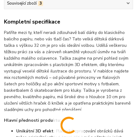
Související zboží
3
Kompletní specifikace
Patříte mezi ty, kteří neradi zdlouhavě balí dárky do klasického
balicího papíru, nebo vás tlačí čas? Tato velká dětská dárková
taška s výškou 32 cm je pro vás ideální volbou. Udělá veškerou
těžkou práci za vás a zároveň okamžitě vykouzlí úsměv na tváři
každého malého oslavence. Taška zaujme na první pohled svým
unikátním zpracováním s plastickým 3D efektem, díky kterému
vystupují veselé dětské ilustrace do prostoru. V nabídce najdete
mix roztomilých motivů – od půvabné princezny ve fialových
šatech pro holčičky až po akční sportovní motivy s fotbalem,
basketbalem či skateboardem pro kluky. Taška je vyrobena z
pevného, kvalitního papíru, má široké dno o hloubce 10 cm pro
uložení větších hraček či knížek a je opatřena praktickými barevně
sladěnými uchy pro pohodlné přenášení.
Hlavní přednosti produktu:
Unikátní 3D efekt:
Plastické zpracování obrázků dává