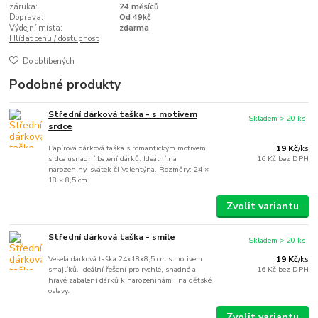
záruka:
24 měsíců
Doprava:
Od 49kč
Výdejní místa:
zdarma
Hlídat cenu / dostupnost
Do oblíbených
Podobné produkty
Střední dárková taška - s motivem
Skladem > 20 ks
srdce
Papírová dárková taška s romantickým motivem
19 Kč
/
ks
srdce usnadní balení dárků. Ideální na
16 Kč
bez DPH
narozeniny, svátek či Valentýna. Rozměry: 24 ×
18 × 8,5 cm.
Zvolit variantu
Střední dárková taška - smile
Skladem > 20 ks
Veselá dárková taška 24x18x8,5 cm s motivem
19 Kč
/
ks
smajlíků. Ideální řešení pro rychlé, snadné a
16 Kč
bez DPH
hravé zabalení dárků k narozeninám i na dětské
oslavy.
Zvolit variantu