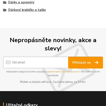
Dárky a suvenýry
Dárkové krabičky a tašky
Nepropásněte novinky, akce a
slevy!
Přihlásit se
Vaše osobní údaje chráníme v souladu s
podmínkami ochrany soukromí
. Potvrzením s nimi
souhlasíte.
Můžete se kdykoli odhlásit. Zasíláme jednou za 14 dní.
Užitečné odkazy