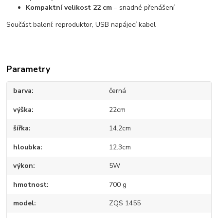
Kompaktní velikost 22 cm
– snadné přenášení
Součást balení: reproduktor, USB napájecí kabel
Parametry
barva
černá
výška
22cm
šířka
14.2cm
hloubka
12.3cm
výkon
5W
hmotnost
700 g
model
ZQS 1455