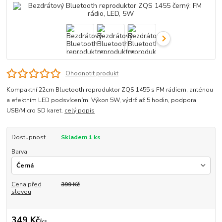
Ohodnotit produkt
Kompaktní 22cm Bluetooth reproduktor ZQS 1455 s FM rádiem, anténou
a efektním LED podsvícením. Výkon 5W, výdrž až 5 hodin, podpora
USB/Micro SD karet.
celý popis
Dostupnost
Skladem 1 ks
Barva
Cena před
399 Kč
slevou
349 Kč
/
ks