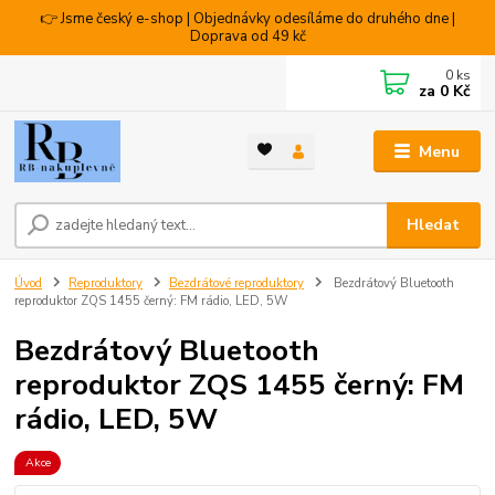
👉 Jsme český e-shop | Objednávky odesíláme do druhého dne |
Doprava od 49 kč
0
ks
za
0 Kč
Menu
Hledat
Úvod
Reproduktory
Bezdrátové reproduktory
Bezdrátový Bluetooth
reproduktor ZQS 1455 černý: FM rádio, LED, 5W
Bezdrátový Bluetooth
reproduktor ZQS 1455 černý: FM
rádio, LED, 5W
Akce