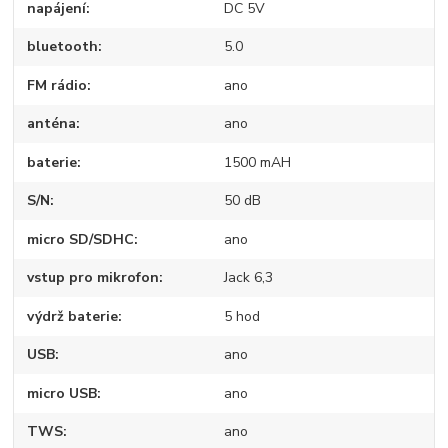
napájení
DC 5V
bluetooth
5.0
FM rádio
ano
anténa
ano
baterie
1500 mAH
S/N
50 dB
micro SD/SDHC
ano
vstup pro mikrofon
Jack 6,3
výdrž baterie
5 hod
USB
ano
micro USB
ano
TWS
ano