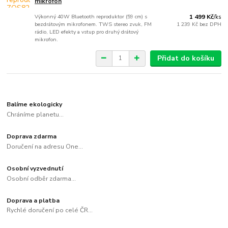
mikrofon
Výkonný 40W Bluetooth reproduktor (59 cm) s
1 499 Kč
/
ks
bezdrátovým mikrofonem. TWS stereo zvuk, FM
1 239 Kč
bez DPH
rádio, LED efekty a vstup pro druhý drátový
mikrofon.
Přidat do košíku
Balíme ekologicky
Chráníme planetu...
Doprava zdarma
Doručení na adresu One...
Osobní vyzvednutí
Osobní odběr zdarma...
Doprava a platba
Rychlé doručení po celé ČR...