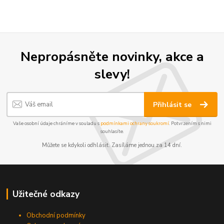
Nepropásněte novinky, akce a
slevy!
Přihlásit se
Vaše osobní údaje chráníme v souladu s
podmínkami ochrany soukromí
. Potvrzením s nimi
souhlasíte.
Můžete se kdykoli odhlásit. Zasíláme jednou za 14 dní.
Užitečné odkazy
Obchodní podmínky