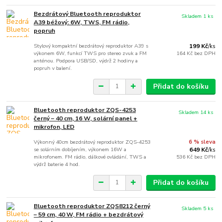
Bezdrátový Bluetooth reproduktor
Skladem 1 ks
A39 béžový: 6W, TWS, FM rádio,
popruh
Stylový kompaktní bezdrátový reproduktor A39 s
199 Kč
/
ks
výkonem 6W, funkcí TWS pro stereo zvuk a FM
164 Kč
bez DPH
anténou. Podpora USB/SD, výdrž 2 hodiny a
popruh v balení.
Přidat do košíku
Bluetooth reproduktor ZQS-4253
Skladem 14 ks
černý – 40 cm, 16 W, solární panel +
mikrofon, LED
Výkonný 40cm bezdrátový reproduktor ZQS-4253
6 % sleva
se solárním dobíjením, výkonem 16W a
649 Kč
/
ks
mikrofonem. FM rádio, dálkové ovládání, TWS a
536 Kč
bez DPH
výdrž baterie 4 hod.
Přidat do košíku
Bluetooth reproduktor ZQS8212 černý
Skladem 5 ks
– 59 cm, 40 W, FM rádio + bezdrátový