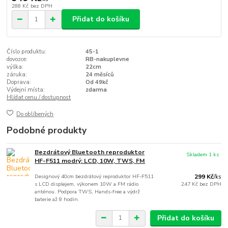
288 Kč
bez DPH
Přidat do košíku
Číslo produktu:
45-1
dovozce:
RB-nakuplevne
výška:
22cm
záruka:
24 měsíců
Doprava:
Od 49kč
Výdejní místa:
zdarma
Hlídat cenu / dostupnost
Do oblíbených
Podobné produkty
Bezdrátový Bluetooth reproduktor
Skladem 1 ks
HF-F511 modrý: LCD, 10W, TWS, FM
Designový 40cm bezdrátový reproduktor HF-F511
299 Kč
/
ks
s LCD displejem, výkonem 10W a FM rádio
247 Kč
bez DPH
anténou. Podpora TWS, Hands-free a výdrž
baterie až 8 hodin.
Přidat do košíku