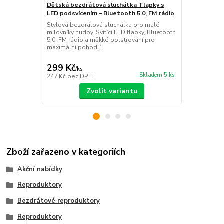
Dětská bezdrátová sluchátka Tlapky s
USB RGB LED
LED podsvícením – Bluetooth 5.0, FM rádio
podsvícení 
Stylová bezdrátová sluchátka pro malé
Šetřete své 
milovníky hudby. Svítící LED tlapky, Bluetooth
rozměr! Prak
5.0, FM rádio a měkké polstrování pro
barvami i bí
maximální pohodlí.
atmosféru z
299 Kč
129 Kč
/
ks
/
ks
Skladem 5 ks
247 Kč
bez DPH
107 Kč
bez 
Zvolit variantu
Zboží zařazeno v kategoriích
Akční nabídky
Reproduktory
Bezdrátové reproduktory
Reproduktory