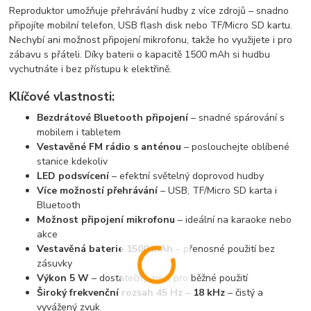
Reproduktor umožňuje přehrávání hudby z více zdrojů – snadno
připojíte mobilní telefon, USB flash disk nebo TF/Micro SD kartu.
Nechybí ani možnost připojení mikrofonu, takže ho využijete i pro
zábavu s přáteli. Díky baterii o kapacitě 1500 mAh si hudbu
vychutnáte i bez přístupu k elektřině.
Klíčové vlastnosti:
Bezdrátové Bluetooth připojení
– snadné spárování s
mobilem i tabletem
Vestavěné FM rádio s anténou
– poslouchejte oblíbené
stanice kdekoliv
LED podsvícení
– efektní světelný doprovod hudby
Více možností přehrávání
– USB, TF/Micro SD karta i
Bluetooth
Možnost připojení mikrofonu
– ideální na karaoke nebo
akce
Vestavěná baterie 1500 mAh
– přenosné použití bez
zásuvky
Výkon 5 W
– dostatečný zvuk pro běžné použití
Široký frekvenční rozsah 45 Hz – 18 kHz
– čistý a
vyvážený zvuk