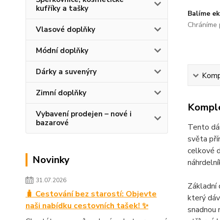
kufříky a tašky
Balíme ek
Chráníme p
Vlasové doplňky
Módní doplňky
Dárky a suvenýry
Kompl
Zimní doplňky
Komple
Vybavení prodejen – nové i
bazarové
Tento dám
světa pří
celkové d
Novinky
náhrdelní
31.07.2026
Základní 
🧳 Cestování bez starostí: Objevte
který dá
naši nabídku cestovních tašek! ✨
snadnou m