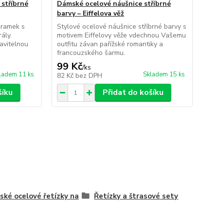
stříbrné
Dámské ocelové náušnice stříbrné
Dá
barvy – Eiffelova věž
bar
áramek s
Stylové ocelové náušnice stříbrné barvy s
Sty
ály.
motivem Eiffelovy věže vdechnou Vašemu
Ori
avitelnou
outfitu závan pařížské romantiky a
s m
francouzského šarmu.
Va
99 Kč
1
/
ks
ladem 11 ks
Skladem 15 ks
82 Kč
bez DPH
10
šíku
Přidat do košíku
ké ocelové řetízky na
Řetízky a štrasové sety