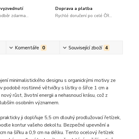
vyzvednutí
Doprava a platba
dběr zdarma...
Rychlé doručení po celé ČR...
Komentáře
0
Související zboží
4
ení minimalistického designu s organickými motivy ze
 podobě rostlinné větvičky s lístky o šířce 1 cm a
vý růst, životní energii a nehasnoucí krásu, což z
 s hlubším osobním významem.
rakticky ji doplňuje 5,5 cm dlouhý prodlužovací řetízek,
podle kontur vašeho dekoltu. Bezpečné upevnění a
 cm na šířku a 0,9 cm na délku. Tento ocelový řetízek