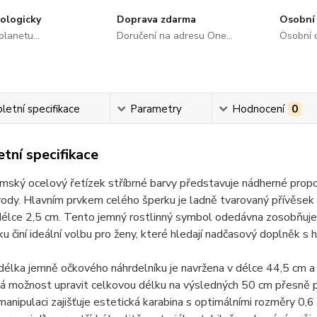
ologicky
Doprava zdarma
Osobní 
lanetu...
Doručení na adresu One...
Osobní o
etní specifikace
Parametry
Hodnocení
0
tní specifikace
ský ocelový řetízek stříbrné barvy představuje nádherné propoj
rody. Hlavním prvkem celého šperku je ladně tvarovaný přívěsek v
élce 2,5 cm. Tento jemný rostlinný symbol odedávna zosobňuje no
ku činí ideální volbu pro ženy, které hledají nadčasový doplněk
délka jemně očkového náhrdelníku je navržena v délce 44,5 cm a p
vá možnost upravit celkovou délku na výsledných 50 cm přesně 
anipulaci zajišťuje estetická karabina s optimálními rozměry 0,6