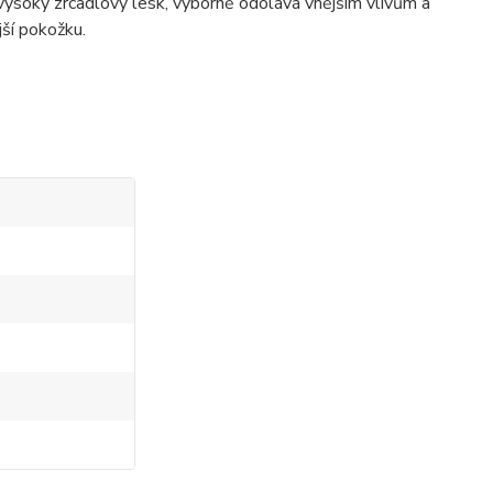
j vysoký zrcadlový lesk, výborně odolává vnějším vlivům a
jší pokožku.