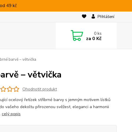
od 49 kč
Přihlášení
0
ks
za
0 Kč
brné barvě – větvička
arvě – větvička
Ohodnotit produkt
ující ocelový řetízek stříbrné barvy s jemným motivem lístků
do vašeho dekoltu přirozenou svěžest, eleganci a harmonii
.
celý popis