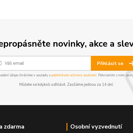
epropásněte novinky, akce a slev
Přihlásit se
osobní údaje chráníme v souladu s
podmínkami ochrany soukromí
. Potvrzením s nimi souhl
Můžete se kdykoli odhlásit. Zasíláme jednou za 14 dní.
a zdarma
Osobní vyzvednutí