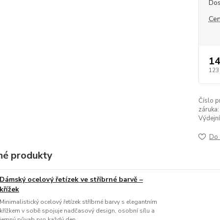
Dos
Cen
14
123
Číslo p
záruka:
Výdejní
Do 
é produkty
Dámský ocelový řetízek ve stříbrné barvě –
křížek
Minimalistický ocelový řetízek stříbrné barvy s elegantním
křížkem v sobě spojuje nadčasový design, osobní sílu a
jemný půvab pro každý den.