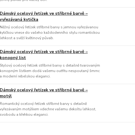
Dámský ocelový řetízek ve stříbrné barvě –
vyřezávaná kytička
Něžný ocelový řetízek stříbrné barvy s jemnou vyřezávanou
kytičkou vnese do vašeho každodenního stylu romantickou
lehkost a svěží květinový půvab.
Dámský ocelový řetízek ve stříbrné barvě –
konopný list
Stylový ocelový řetízek stříbrné barvy s detailně tvarovaným
konopným lístkem dodá vašemu outfitu nespoutaný šmrnc
a moderní rebelskou eleganci.
Dámský ocelový řetízek ve stříbrné barvě –
motýl
Romantický ocelový řetízek stříbrné barvy s detailně
vyřezávaným motýlkem vdechne vašemu dekoltu lehkost,
svobodu a křehkou eleganci.