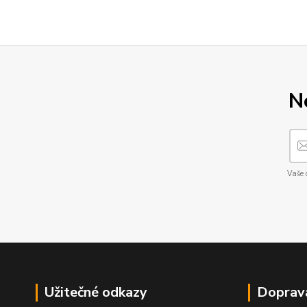
N
Vaše 
Užitečné odkazy
Doprav