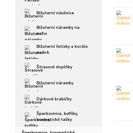
Bižuterní náušnice
Bižuterní náramky na
nohu
Bižuterní řetízky a korále
na krk
Štrasové doplňky
Bižuterní náramky
Dárkové krabičky
Šperkovnice, kufříky,
kosmetické tašky
Šperkovnice, kosmetické