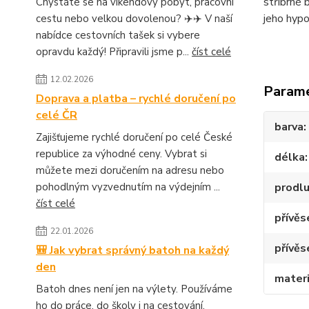
stříbrné 
Chystáte se na víkendový pobyt, pracovní
jeho hypo
cestu nebo velkou dovolenou? ✈️✈️ V naší
nabídce cestovních tašek si vybere
opravdu každý! Připravili jsme p...
číst celé
12.02.2026
Param
Doprava a platba – rychlé doručení po
celé ČR
barva
Zajišťujeme rychlé doručení po celé České
republice za výhodné ceny. Vybrat si
délka
můžete mezi doručením na adresu nebo
pohodlným vyzvednutím na výdejním ...
prodlu
číst celé
přívěs
22.01.2026
přívěs
🎒 Jak vybrat správný batoh na každý
den
materi
Batoh dnes není jen na výlety. Používáme
ho do práce, do školy i na cestování.