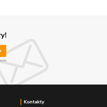
y!
asíte.
Kontakty