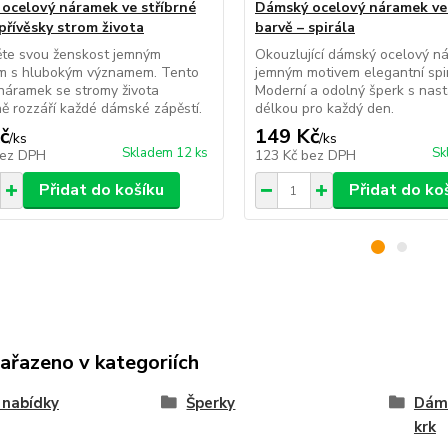
ocelový náramek ve stříbrné
Dámský ocelový náramek ve 
přívěsky strom života
barvě – spirála
ěte svou ženskost jemným
Okouzlující dámský ocelový n
m s hlubokým významem. Tento
jemným motivem elegantní spir
ý náramek se stromy života
Moderní a odolný šperk s nast
ě rozzáří každé dámské zápěstí.
délkou pro každý den.
č
149 Kč
/
ks
/
ks
Skladem 12 ks
Sk
ez DPH
123 Kč
bez DPH
Přidat do košíku
Přidat do ko
zařazeno v kategoriích
 nabídky
Šperky
Dáms
krk