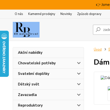
👉 Jsme
O nás
Kamenné prodejny
Novinky
Způsob dopravy
Úvod
Š
Akční nabídky
Dáms
Chovatelské potřeby
Svatební doplňky
Dětský svět
Zavazadla
Reproduktory