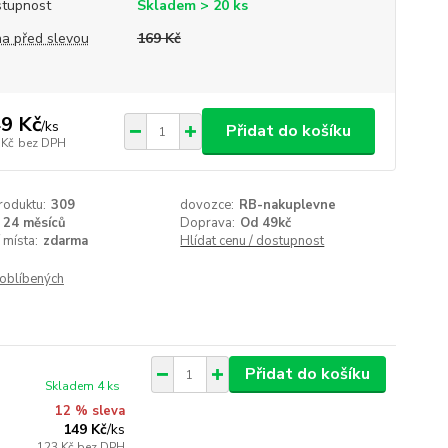
tupnost
Skladem > 20 ks
a před slevou
169 Kč
9 Kč
/
ks
Přidat do košíku
 Kč
bez DPH
roduktu:
309
dovozce:
RB-nakuplevne
24 měsíců
Doprava:
Od 49kč
 místa:
zdarma
Hlídat cenu / dostupnost
oblíbených
Přidat do košíku
Skladem 4 ks
12 % sleva
149 Kč
/
ks
123 Kč
bez DPH