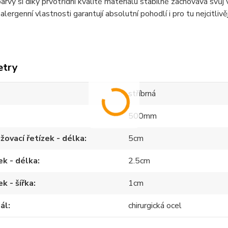
barvy si díky prvotřídní kvalitě materiálu stabilně zachovává svů
alergenní vlastnosti garantují absolutní pohodlí i pro tu nejcitlivě
etry
stříbrná
500mm
žovací řetízek - délka
5cm
ek - délka
2.5cm
ek - šířka
1cm
ál
chirurgická ocel