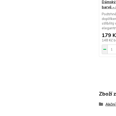
Dámský 
barvě – 
Podtrhn
doplňke
stříbřit
elegantn
179 K
148 Kč
b
Zboží 
Akční