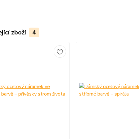
jící zboží
4