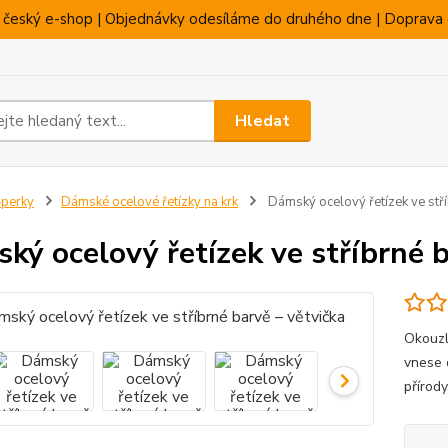
 český e-shop | Objednávky odesíláme do druhého dne | Doprava 
Hledat
perky
Dámské ocelové řetízky na krk
Dámský ocelový řetízek ve stří
ký ocelový řetízek ve stříbrné b
Okouzl
vnese 
přírody